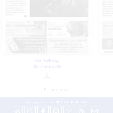
Ria №30 від
29 липня 2026

Всі номери >
Слідкуйте за нашими новинами