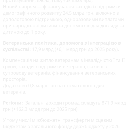
протезування, єЯсла, Пакунок школяра;
Новий напрям — фінансування заходів із підтримки
демографічного розвитку 24,5 млрд грн, включно з
допологовою підтримкою, одноразовими виплатами
при народженні дитини та допомогою для догляду за
дитиною до 1 року.
Ветеранська політика, допомога з інтеграцією в
суспільстві:
17,9 млрд (+6,1 млрд грн до 2025 року).
Компенсація на житло ветеранам з інвалідністю І та ІІ
групи, заходи з підтримки ветеранів, фахівці з
супроводу ветеранів, фінансування ветеранських
просторів.
Додатково 0,8 млрд грн на стоматологію для
ветеранів.
Регіони:
Загальні доходи громад складуть 871,9 млрд
грн (+162,3 млрд грн до 2025 грн).
У тому числі міжбюджетні трансферти місцевим
бюджетам з загального фонду держбюджету у 2026