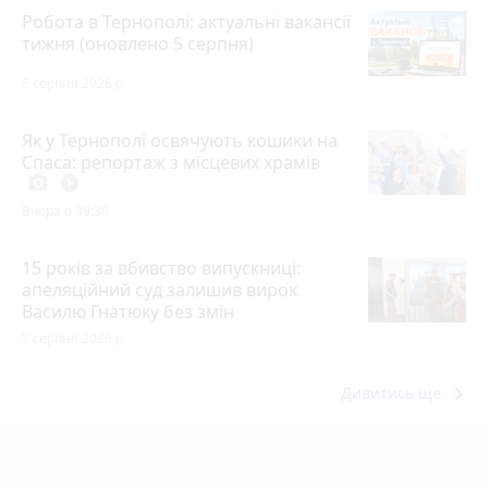
Робота в Тернополі: актуальні вакансії
тижня (оновлено 5 серпня)
5 серпня 2026 р.
Як у Тернополі освячують кошики на
Спаса: репортаж з місцевих храмів
photo_camera
play_circle_filled
Вчора о 09:30
15 років за вбивство випускниці:
апеляційний суд залишив вирок
Василю Гнатюку без змін
5 серпня 2026 р.
keyboard_arrow_right
Дивитись ще