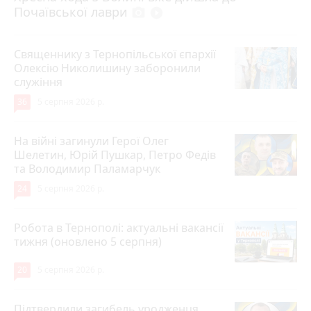
Почаївської лаври
photo_camera
play_circle_filled
Священнику з Тернопільської єпархії
Олексію Николишину заборонили
служіння
36
5 серпня 2026 р.
На війні загинули Герої Олег
Шелетин, Юрій Пушкар, Петро Федів
та Володимир Паламарчук
24
5 серпня 2026 р.
Робота в Тернополі: актуальні вакансії
тижня (оновлено 5 серпня)
20
5 серпня 2026 р.
Підтвердили загибель уродженця