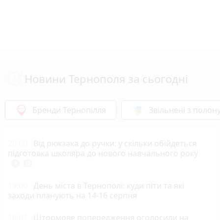
Новини Тернополя за сьогодні
Бренди Тернопілля
Звільнені з полон
20:00
Від рюкзака до ручки: у скільки обійдеться
підготовка школяра до нового навчального року
play_circle_filled
photo_camera
19:00
День міста в Тернополі: куди піти та які
заходи планують на 14-16 серпня
18:01
Штормове попередження оголосили на