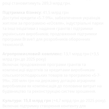
році становитимуть 289,3 млрд грн.
Підтримка бізнесу
: 41,5 млрд грн
Доступні кредити «5-7-9%», забезпечення українців
житлом за програмою «єОселя», індустріальні парки
та інші ініціативи з надання грантів і підтримки
українських виробників; продовження підтримки
програми Brave1 для розробників оборонних
технологій.
Агропромисловий комплекс:
13,1 млрд грн (+3,5
млрд грн до 2025 року)
Включає продовження програми грантів та
компенсації відсотків за кредитами виробникам
сільськогосподарських товарів за програмою «5-7-
9%», 200 млн грн на державну дотацію аграрним
виробникам як компенсація до половини витрат на
будівництво та реконструкцію систем зрошення.
Культура: 15,8 млрд грн
(+4,7 млрд грн до 2025 року).
Включає підтримку створення контенту для