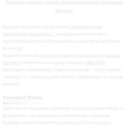
Рекламна політика проєкту «Інтерактивна мапа локальних
брендів»
Редакція керується в своїй роботі
"Кодексом етики
українського журналіста"
, затвердженим Комісією з
журналістської етики. Поскаржитись на матеріал до Комісії
можна
тут
Видання є членом
Асоціації Незалежні регіональні видавці
України
та Всесвітньої асоціації видавців
WAN-IFRA
Матеріали з позначками "Новини компаній", "Прес-служба",
"Реклама" та "Партнерський проєкт" опубліковані на правах
реклами.
Здійснено за підтримки програми «Сильніші разом: Медіа та
Демократія», що реалізується Всесвітньою асоціацією
видавців новин (WAN-IFRA) у партнерстві з Асоціацією