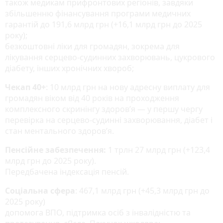
також медикам прифронтових регіонів, завдяки
збільшенню фінансування програми медичних
гарантій до 191,6 млрд грн (+16,1 млрд грн до 2025
року);
безкоштовні ліки для громадян, зокрема для
лікування серцево-судинних захворювань, цукрового
діабету, інших хронічних хвороб;
Чекап 40+
: 10 млрд грн на нову адресну виплату для
громадян віком від 40 років на проходження
комплексного скринінгу здоров’я — у першу чергу
перевірка на серцево-судинні захворювання, діабет і
стан ментального здоровʼя.
Пенсійне забезпечення:
1 трлн 27 млрд грн (+123,4
млрд грн до 2025 року).
Передбачена індексація пенсій.
Соціальна сфера
: 467,1 млрд грн (+45,3 млрд грн до
2025 року)
допомога ВПО, підтримка осіб з інвалідністю та