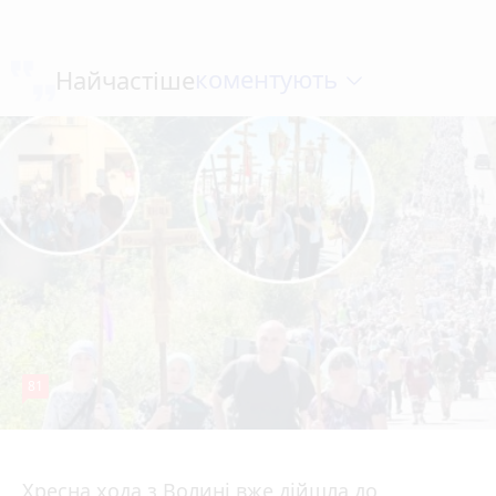
коментують
Найчастіше
81
4 серпня 2026 р.
Хресна хода з Волині вже дійшла до