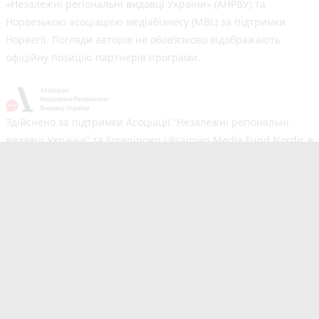
«Незалежні регіональні видавці України» (АНРВУ) та
Норвезькою асоціацією медіабізнесу (MBL) за підтримки
Норвегії. Погляди авторів не обов’язково відображають
офіційну позицію партнерів програми.
Здійснено за підтримки Асоціації “Незалежні регіональні
видавці України” та Foreningen Ukrainian Media Fund Nordic в
рамках реалізації проєкту Хаб підтримки регіональних медіа.
Погляди авторів не обов'язково збігаються з офіційною
позицією партнерів
Незалежний новинний портал з оперативним висвітленням
подій у Тернополі та області. Сайт новин №1 у Тернополі за
розміром аудиторії. Новини створюються для Вас
мультимедійною редакцією RIA та 20minut.ua. Ми
висвітлюємо важливі та цікаві події, людей, життя