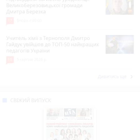
Великоберезовицької громади
Дмитра Березка
17
Вчора о 09:00
Учитель хімії з Тернополя Дмитро
Гайдук увійшов до ТОП-50 найкращих
педагогів України
15
5 серпня 2026 р.
keyboard_arrow_right
Дивитись ще
СВІЖИЙ ВИПУСК