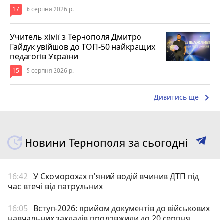
17
6 серпня 2026 р.
Учитель хімії з Тернополя Дмитро
Гайдук увійшов до ТОП-50 найкращих
педагогів України
15
5 серпня 2026 р.
keyboard_arrow_right
Дивитись ще
Новини Тернополя за сьогодні
16:42
У Скоморохах п'яний водій вчинив ДТП під
час втечі від патрульних
16:05
Вступ-2026: прийом документів до військових
навчальних закладів продовжили до 20 серпня