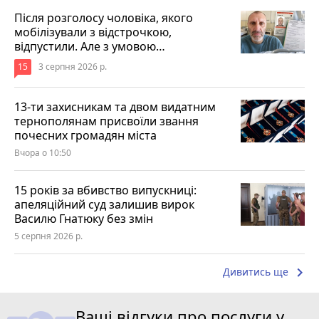
Після розголосу чоловіка, якого
мобілізували з відстрочкою,
відпустили. Але з умовою…
15
3 серпня 2026 р.
13-ти захисникам та двом видатним
тернополянам присвоїли звання
почесних громадян міста
Вчора о 10:50
15 років за вбивство випускниці:
апеляційний суд залишив вирок
Василю Гнатюку без змін
5 серпня 2026 р.
keyboard_arrow_right
Дивитись ще
Ваші відгуки про послуги у