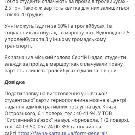
Тобто студенти сплачують за проїзд в тролейбусах -
2,5 грн. Такою ж вартість квитка для них залишиться
і після 20 грудня.
Учні можуть їздити за 50% і в тролейбусах, і в
соціальних автобусах, і в маршрутках. Відповідно 2,5
у тролейбусах та 3 у іншому громадському
транспорті.
Як зазначив міський голова Сергій Надал, студенти
завжди за проїзд в маршрутках сплачували повну
вартість і лише в тролейбусах їздили за півціни.
Довідка
Подати заявку на виготовлення учнівської/
студентської карти тернополянина можна в Центрі
надання адміністративних послуг на вул. Князя
Острозького, 6 1 поверх, тел.: 40-41-94. У ТОВ
"Системний зв'язок" на вул. Чорновола, 1 (2 поверх),
тел.: 40-03-50, 067-24-00-356 та онлайн на
сайті
https://fayna-karta.te.ua/form-general/
.