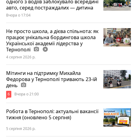
одного з водіїв заблокувало всередині
авто, серед постраждалих — дитина
Вчора о 17:04
Не просто школа, а дієва спільнота: як
працює унікальна бордингова школа
Української академії лідерства у
Тернополі
photo_camera
play_circle_filled
4 серпня 2026 р.
Мітинги на підтримку Михайла
Федорова у Тернополі тривають 23-ій
день
photo_camera
6
Вчора о 21:00
Робота в Тернополі: актуальні вакансії
тижня (оновлено 5 серпня)
5 серпня 2026 р.