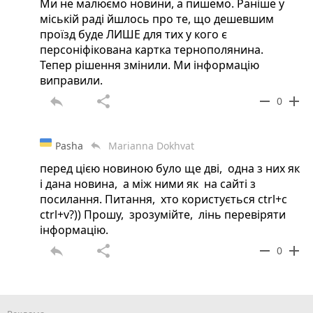
Ми не малюємо новини, а пишемо. Раніше у
міській раді йшлось про те, що дешевшим
проїзд буде ЛИШЕ для тих у кого є
персоніфікована картка тернополянина.
Тепер рішення змінили. Ми інформацію
виправили.
reply
share
remove
add
0
Pasha
Marianna Dokhvat
reply
перед цією новиною було ще дві, одна з них як
і дана новина, а між ними як на сайті з
посилання. Питання, хто користується ctrl+c
ctrl+v?)) Прошу, зрозумійте, лінь перевіряти
інформацію.
reply
share
remove
add
0