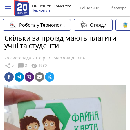
Пишеш ти! Коментує
Всі новини
Обговорен
Тернопіль
Робота у Тернополі!
Огляди
Скільки за проїзд мають платити
учні та студенти
28 листопада 2018 р.
Мар'яна ДОХВАТ
chat_bubble
share
visibility
5
3
1930