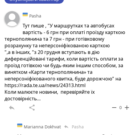
Pasha
Тут пише , "У маршрутках та автобусах
вартість - 6 грн при оплаті проїзду карткою
тернополянина та 7 грн - при готівковому
розрахунку та неперсоніфікованою карткою
",а в інших, "з 20 грудня вступають в дію
диференційовані тарифи, коли вартість оплати за
проїзд готівкою чи будь-яким іншим способом, за
винятком «Карти тернополянина» та
неперсоніфікованого квитка, буде дорожчою" на
https://rada.te.ua/news/24313.html
Коли малюєте новини, перевіряйте їх
достовірність...
reply
share
remove
add
0
Marianna Dokhvat
Pasha
reply