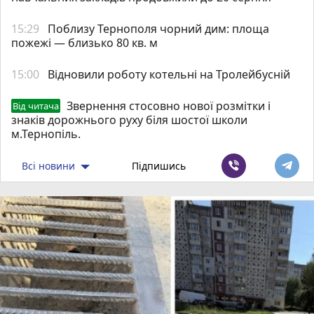
15:29
Поблизу Тернополя чорний дим: площа
пожежі — близько 80 кв. м
15:00
Відновили роботу котельні на Тролейбусній
Звернення стосовно нової розмітки і
Від читача
знаків дорожнього руху біля шостої школи
м.Тернопіль.
Всі новини
Підпишись