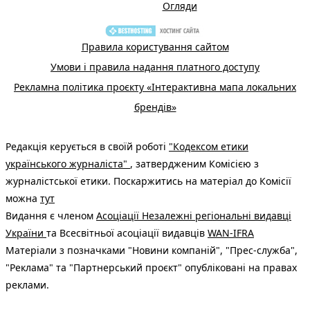
Огляди
Правила користування сайтом
Умови і правила надання платного доступу
Рекламна політика проєкту «Інтерактивна мапа локальних
брендів»
Редакція керується в своїй роботі
"Кодексом етики
українського журналіста"
, затвердженим Комісією з
журналістської етики. Поскаржитись на матеріал до Комісії
можна
тут
Видання є членом
Асоціації Незалежні регіональні видавці
України
та Всесвітньої асоціації видавців
WAN-IFRA
Матеріали з позначками "Новини компаній", "Прес-служба",
"Реклама" та "Партнерський проєкт" опубліковані на правах
реклами.