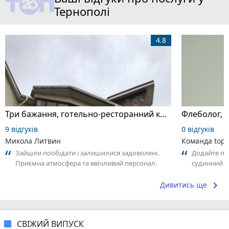
Тернополі
4.8
Три бажання, готельно-ресторанний комплекс
9 відгуків
0 відгуків
Микола Литвин
Команда top2
Зайшли пообідати і залишилися задоволені.
Додайте пе
Приємна атмосфера та ввічливий персонал.
судинний х
Замовлення принесли швидко. Страви були...
своїм досві
keyboard_arrow_right
Дивитись ще
СВІЖИЙ ВИПУСК