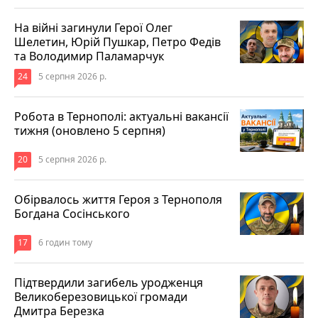
На війні загинули Герої Олег
Шелетин, Юрій Пушкар, Петро Федів
та Володимир Паламарчук
24
5 серпня 2026 р.
Робота в Тернополі: актуальні вакансії
тижня (оновлено 5 серпня)
20
5 серпня 2026 р.
Обірвалось життя Героя з Тернополя
Богдана Сосінського
17
6 годин тому
Підтвердили загибель уродженця
Великоберезовицької громади
Дмитра Березка