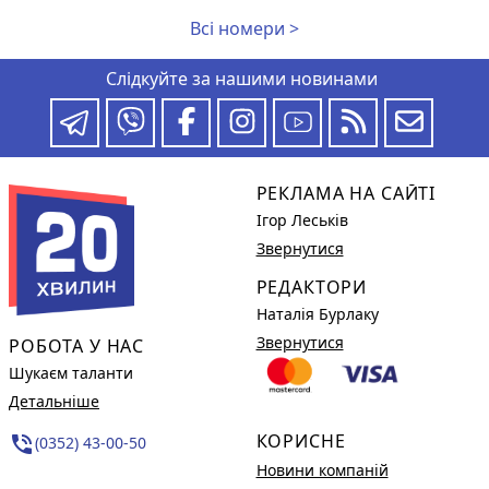
Всі номери >
Слідкуйте за нашими новинами
РЕКЛАМА НА САЙТІ
Ігор Леськів
Звернутися
РЕДАКТОРИ
Наталія Бурлаку
Звернутися
РОБОТА У НАС
Шукаєм таланти
Детальніше
КОРИСНЕ
phone_in_talk
(0352) 43-00-50
Новини компаній