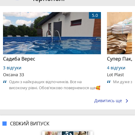
5.0
Садиба Верес
Супер Пак,
3 відгуки
4 відгуки
Оксана 33
Lot Plast
Один з найкращих відпочинків. Все на
Ми дуже за
високому рівні. Обов'язково повернемося ще🥰
keyboard_arrow_right
Дивитись ще
СВІЖИЙ ВИПУСК