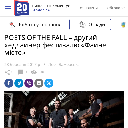
Пишеш ти! Коментує
Всі новини
Обговорен
Тернопіль
Робота у Тернополі!
Огляди
POETS OF THE FALL – другий
хедлайнер фестивалю «Файне
місто»
23 березня 2017 р.
Леся Заморська
chat_bubble
share
visibility
0
0
100