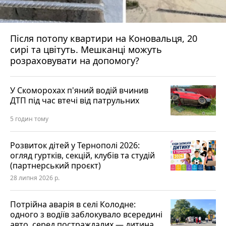
Після потопу квартири на Коновальця, 20
сирі та цвітуть. Мешканці можуть
розраховувати на допомогу?
У Скоморохах п'яний водій вчинив
ДТП під час втечі від патрульних
5 годин тому
Розвиток дітей у Тернополі 2026:
огляд гуртків, секцій, клубів та студій
(партнерський проєкт)
28 липня 2026 р.
Потрійна аварія в селі Колодне:
одного з водіїв заблокувало всередині
авто, серед постраждалих — дитина