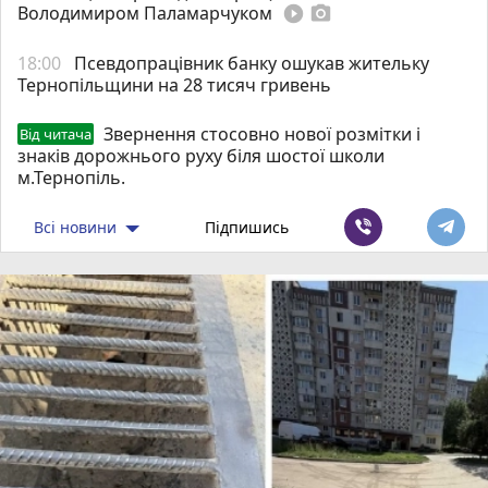
Володимиром Паламарчуком
play_circle_filled
photo_camera
18:00
Псевдопрацівник банку ошукав жительку
Тернопільщини на 28 тисяч гривень
Звернення стосовно нової розмітки і
Від читача
знаків дорожнього руху біля шостої школи
м.Тернопіль.
Всі новини
Підпишись