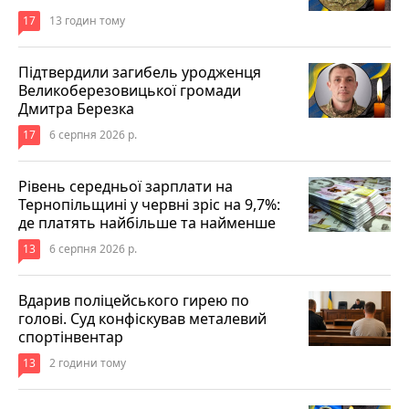
17
13 годин тому
Підтвердили загибель уродженця
Великоберезовицької громади
Дмитра Березка
17
6 серпня 2026 р.
Рівень середньої зарплати на
Тернопільщині у червні зріс на 9,7%:
де платять найбільше та найменше
13
6 серпня 2026 р.
Вдарив поліцейського гирею по
голові. Суд конфіскував металевий
спортінвентар
13
2 години тому