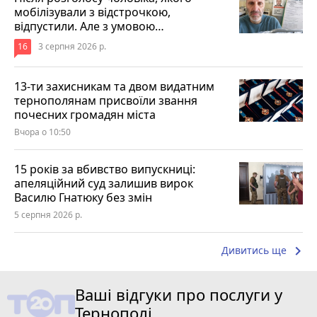
мобілізували з відстрочкою,
відпустили. Але з умовою…
16
3 серпня 2026 р.
13-ти захисникам та двом видатним
тернополянам присвоїли звання
почесних громадян міста
Вчора о 10:50
15 років за вбивство випускниці:
апеляційний суд залишив вирок
Василю Гнатюку без змін
5 серпня 2026 р.
keyboard_arrow_right
Дивитись ще
Ваші відгуки про послуги у
Тернополі