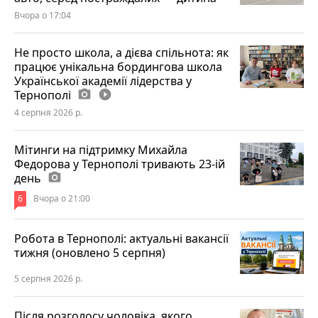
Вчора о 17:04
Не просто школа, а дієва спільнота: як
працює унікальна бордингова школа
Української академії лідерства у
Тернополі
photo_camera
play_circle_filled
4 серпня 2026 р.
Мітинги на підтримку Михайла
Федорова у Тернополі тривають 23-ій
день
photo_camera
6
Вчора о 21:00
Робота в Тернополі: актуальні вакансії
тижня (оновлено 5 серпня)
5 серпня 2026 р.
Після розголосу чоловіка, якого