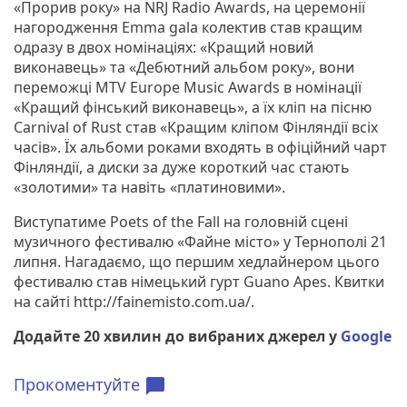
«Прорив року» на NRJ Radio Awards, на церемонії
нагородження Emma gala колектив став кращим
одразу в двох номінаціях: «Кращий новий
виконавець» та «Дебютний альбом року», вони
переможці MTV Europe Music Awards в номінації
«Кращий фінський виконавець», а їх кліп на пісню
Carnival of Rust став «Кращим кліпом Фінляндії всіх
часів». Їх альбоми роками входять в офіційний чарт
Фінляндії, а диски за дуже короткий час стають
«золотими» та навіть «платиновими».
Виступатиме Poets of the Fall на головній сцені
музичного фестивалю «Файне місто» у Тернополі 21
липня. Нагадаємо, що першим хедлайнером цього
фестивалю став німецький гурт Guano Apes. Квитки
на сайті http://fainemisto.com.ua/.
Додайте 20 хвилин до вибраних джерел у
Google
Прокоментуйте
chat_bubble