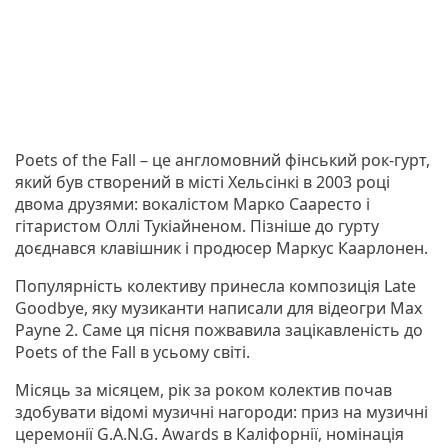
Poets of the Fall – це англомовний фінський рок-гурт,
який був створений в місті Хельсінкі в 2003 році
двома друзями: вокалістом Марко Сааресто і
гітаристом Оллі Тукіайненом. Пізніше до гурту
доєднався клавішник і продюсер Маркус Каарлонен.
Популярність колективу принесла композиція Late
Goodbye, яку музиканти написали для відеогри Max
Payne 2. Саме ця пісня пожвавила зацікавленість до
Poets of the Fall в усьому світі.
Місяць за місяцем, рік за роком колектив почав
здобувати відомі музичні нагороди: приз на музичні
церемонії G.A.N.G. Awards в Каліфорнії, номінація