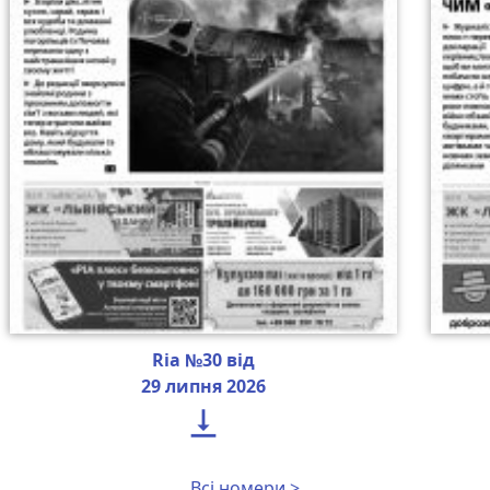
Ria №30 від
29 липня 2026

Всі номери >