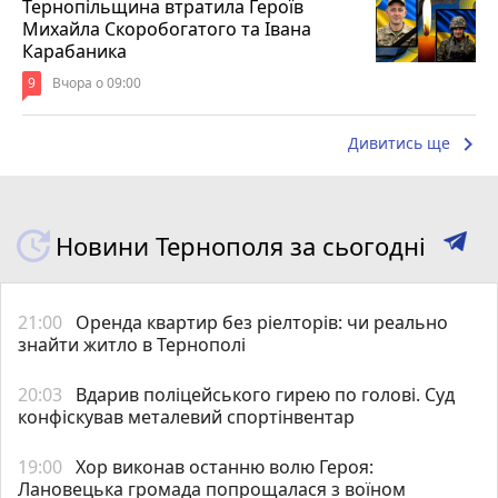
Тернопільщина втратила Героїв
Михайла Скоробогатого та Івана
Карабаника
9
Вчора о 09:00
keyboard_arrow_right
Дивитись ще
Новини Тернополя за сьогодні
21:00
Оренда квартир без ріелторів: чи реально
знайти житло в Тернополі
20:03
Вдарив поліцейського гирею по голові. Суд
конфіскував металевий спортінвентар
19:00
Хор виконав останню волю Героя:
Лановецька громада попрощалася з воїном