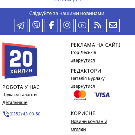
Слідкуйте за нашими новинами
РЕКЛАМА НА САЙТІ
Ігор Леськів
Звернутися
РЕДАКТОРИ
Наталія Бурлаку
Звернутися
РОБОТА У НАС
Шукаєм таланти
Детальніше
КОРИСНЕ
phone_in_talk
(0352) 43-00-50
Новини компаній
Огляди