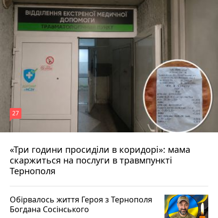
27
«Три години просиділи в коридорі»: мама
9 годин тому
скаржиться на послуги в травмпункті
Тернополя
Обірвалось життя Героя з Тернополя
Богдана Сосінського