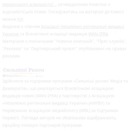
українського журналіста"
, затвердженим Комісією з
журналістської етики. Поскаржитись на матеріал до Комісії
можна
тут
Видання є членом
Асоціації Незалежні регіональні видавці
України
та Всесвітньої асоціації видавців
WAN-IFRA
Матеріали з позначками "Новини компаній", "Прес-служба",
"Реклама" та "Партнерський проєкт" опубліковані на правах
реклами.
Здійснено за підтримки програми «Сильніші разом: Медіа та
Демократія», що реалізується Всесвітньою асоціацією
видавців новин (WAN-IFRA) у партнерстві з Асоціацією
«Незалежні регіональні видавці України» (АНРВУ) та
Норвезькою асоціацією медіабізнесу (MBL) за підтримки
Норвегії. Погляди авторів не обов’язково відображають
офіційну позицію партнерів програми.