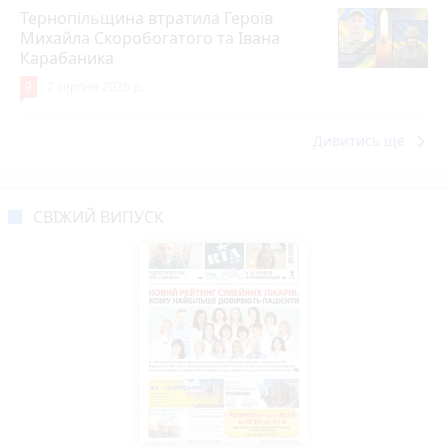
Тернопільщина втратила Героїв
Михайла Скоробогатого та Івана
Карабаника
9
7 серпня 2026 р.
keyboard_arrow_right
Дивитись ще
СВІЖИЙ ВИПУСК