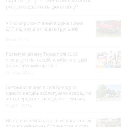
сирі та цвітуть. Мешканці можуть
розраховувати на допомогу?
У Скоморохах п'яний водій вчинив
ДТП під час втечі від патрульних
Вчора о 16:42
Розвиток дітей у Тернополі 2026:
огляд гуртків, секцій, клубів та студій
(партнерський проєкт)
28 липня 2026 р.
Потрійна аварія в селі Колодне:
одного з водіїв заблокувало всередині
авто, серед постраждалих — дитина
7 серпня 2026 р.
Не просто школа, а дієва спільнота: як
працює унікальна бордингова школа