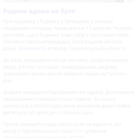
Родини вдома не було
Про крадіжку з будинку у Заліщиках у поліцію
повідомив господар помешкання 11 жовтня. Чоловік
розповів, що з будинку зник сейф з коштовностями.
Злочин стався напередодні, коли родини не було
дома,
зазначають
в поліції Тернопільської області.
До речі, залишаючи місце злочину, злодії зачинили
двері, а тому господарі, повернувшись додому,
зникнення цінних речей виявили лише наступного
дня.
Додому вирушили підозрювані не одразу. Дочекалися
завершення комендантської години. За кілька
кілометрів в лісопосадці вони виламали двері сейфа,
витягнули усі цінні речі і поїхали далі.
Проте залишити нашу область їм не вдалося. На
виїзді з Тернопільської області їх зупинили
працівники спецпідрозділу КОРД.