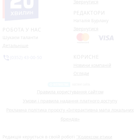
Звернутися
РЕДАКТОРИ
Наталія Бурлаку
Звернутися
РОБОТА У НАС
Шукаєм таланти
Детальніше
КОРИСНЕ
phone_in_talk
(0352) 43-00-50
Новини компаній
Огляди
Правила користування сайтом
Умови і правила надання платного доступу
Рекламна політика проєкту «Інтерактивна мапа локальних
брендів»
Редакція керується в своїй роботі
"Кодексом етики