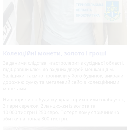
Колекційні монети, золото і гроші
За даними слідства, «гастролери» з сусідньої області,
підібравши ключ до вхідних дверей мешканця м.
Заліщики, таємно проникли у його будинок, викрали
дорожню сумку та металевий сейф з колекційними
монетами.
Нишпорячи по будинку, крадії прихопили 6 каблучок,
3 пари сережок, 2 ланцюжки із золота та
10 000 тис грн і 250 євро. Потерпілому спричинено
збитки на понад 300 тис грн.