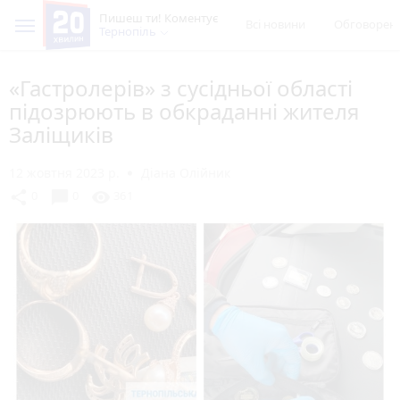
Пишеш ти! Коментує
Всі новини
Обговорен
Тернопіль
«Гастролерів» з сусідньої області
підозрюють в обкраданні жителя
Заліщиків
12 жовтня 2023 р.
Діана Олійник
chat_bubble
share
visibility
0
0
361