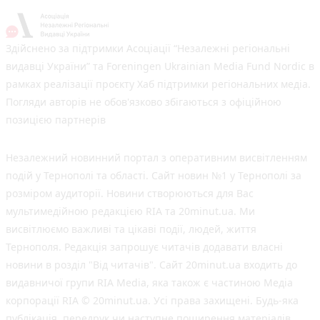
Здійснено за підтримки Асоціації “Незалежні регіональні
видавці України” та Foreningen Ukrainian Media Fund Nordic в
рамках реалізації проєкту Хаб підтримки регіональних медіа.
Погляди авторів не обов'язково збігаються з офіційною
позицією партнерів
Незалежний новинний портал з оперативним висвітленням
подій у Тернополі та області. Сайт новин №1 у Тернополі за
розміром аудиторії. Новини створюються для Вас
мультимедійною редакцією RIA та 20minut.ua. Ми
висвітлюємо важливі та цікаві події, людей, життя
Тернополя. Редакція запрошує читачів додавати власні
новини в розділ "Від читачів". Сайт 20minut.ua входить до
видавничої групи RIA Media, яка також є частиною Медіа
корпорації RIA © 20minut.ua. Усі права захищені. Будь-яка
публiкацiя, передрук чи наступне поширення матеріалів