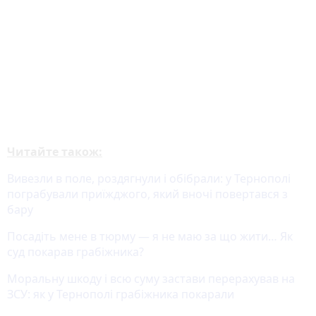
Читайте також:
Вивезли в поле, роздягнули і обібрали: у Тернополі
пограбували приїжджого, який вночі повертався з
бару
Посадіть мене в тюрму — я не маю за що жити… Як
суд покарав грабіжника?
Моральну шкоду і всю суму застави перерахував на
ЗСУ: як у Тернополі грабіжника покарали