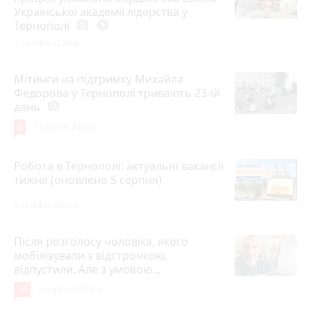
Української академії лідерства у
Тернополі
photo_camera
play_circle_filled
4 серпня 2026 р.
Мітинги на підтримку Михайла
Федорова у Тернополі тривають 23-ій
день
photo_camera
6
7 серпня 2026 р.
Робота в Тернополі: актуальні вакансії
тижня (оновлено 5 серпня)
5 серпня 2026 р.
Після розголосу чоловіка, якого
мобілізували з відстрочкою,
відпустили. Але з умовою…
16
3 серпня 2026 р.