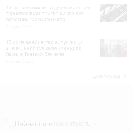
13-ти захисникам та двом видатним
тернополянам присвоїли звання
почесних громадян міста
7 серпня 2026 р.
15 років за вбивство випускниці:
апеляційний суд залишив вирок
Василю Гнатюку без змін
5 серпня 2026 р.
keyboard_arrow_right
Дивитись ще
коментують
Найчастіше