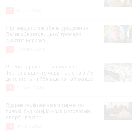
17
Вчора о 09:00
Підтвердили загибель уродженця
Великоберезовицької громади
Дмитра Березка
17
6 серпня 2026 р.
Рівень середньої зарплати на
Тернопільщині у червні зріс на 9,7%:
де платять найбільше та найменше
13
6 серпня 2026 р.
Вдарив поліцейського гирею по
голові. Суд конфіскував металевий
спортінвентар
13
Вчора о 20:03