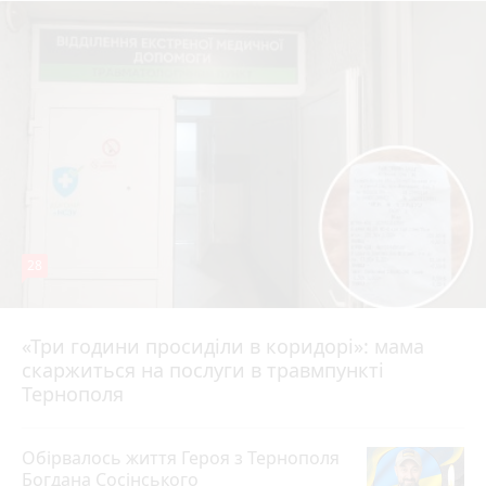
28
«Три години просиділи в коридорі»: мама
Вчора о 13:05
скаржиться на послуги в травмпункті
Тернополя
Обірвалось життя Героя з Тернополя
Богдана Сосінського