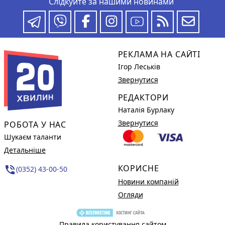
Слідкуйте за нашими новинами
РЕКЛАМА НА САЙТІ
Ігор Леськів
Звернутися
РЕДАКТОРИ
Наталія Бурлаку
Звернутися
РОБОТА У НАС
Шукаєм таланти
Детальніше
КОРИСНЕ
phone_in_talk
(0352) 43-00-50
Новини компаній
Огляди
Правила користування сайтом