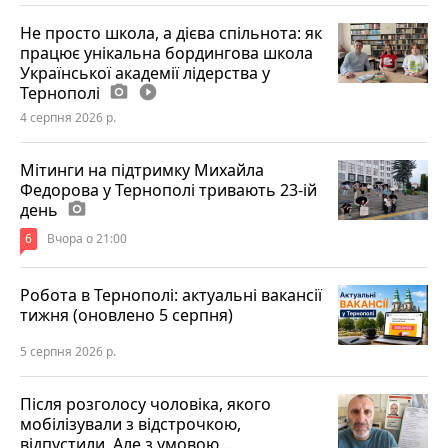
Не просто школа, а дієва спільнота: як
працює унікальна бордингова школа
Української академії лідерства у
Тернополі
photo_camera
play_circle_filled
4 серпня 2026 р.
Мітинги на підтримку Михайла
Федорова у Тернополі тривають 23-ій
день
photo_camera
6
Вчора о 21:00
Робота в Тернополі: актуальні вакансії
тижня (оновлено 5 серпня)
5 серпня 2026 р.
Після розголосу чоловіка, якого
мобілізували з відстрочкою,
відпустили. Але з умовою…