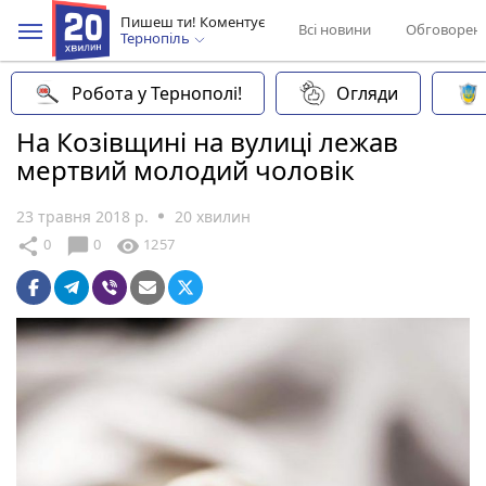
Пишеш ти! Коментує
Всі новини
Обговорен
Тернопіль
Робота у Тернополі!
Огляди
На Козівщині на вулиці лежав
мертвий молодий чоловік
23 травня 2018 р.
20 хвилин
chat_bubble
share
visibility
0
0
1257