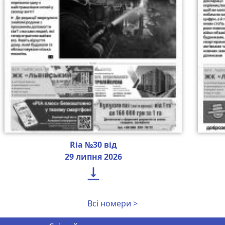
Ria №30 від
29 липня 2026

Всі номери >