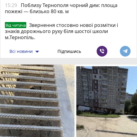
15:29
Поблизу Тернополя чорний дим: площа
пожежі — близько 80 кв. м
Звернення стосовно нової розмітки і
Від читача
знаків дорожнього руху біля шостої школи
м.Тернопіль.
Всі новини
Підпишись