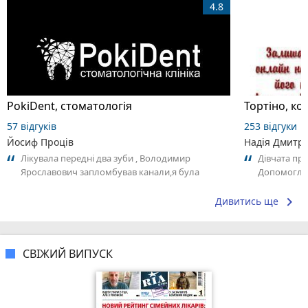
4.8
PokiDent, стоматологія
Тортіно, к
57 відгуків
253 відгуки
Йосиф Проців
Надія Дмитрі
Лікувала передні два зуби , Володимир
Дівчата пр
Ярославович запломбував канали,я була
Допомогли в
задоволена,потім на пломбування відправив...
перемотати 
keyboard_arrow_right
Дивитись ще
СВІЖИЙ ВИПУСК