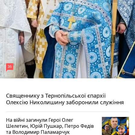
36
5 серпня 2026 р.
Священнику з Тернопільської єпархії
Олексію Николишину заборонили служіння
На війні загинули Герої Олег
Шелетин, Юрій Пушкар, Петро Федів
та Володимир Паламарчук