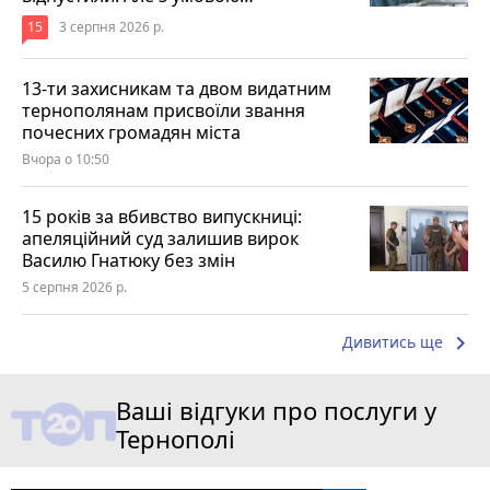
15
3 серпня 2026 р.
13-ти захисникам та двом видатним
тернополянам присвоїли звання
почесних громадян міста
Вчора о 10:50
15 років за вбивство випускниці:
апеляційний суд залишив вирок
Василю Гнатюку без змін
5 серпня 2026 р.
keyboard_arrow_right
Дивитись ще
Ваші відгуки про послуги у
Тернополі