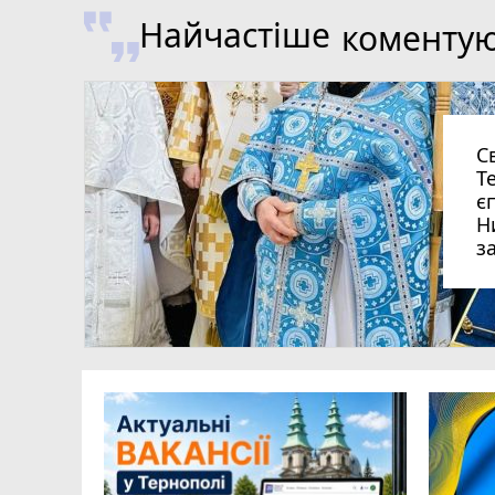
Найчастіше
коменту
С
Т
є
Н
з
ься на
ернополя