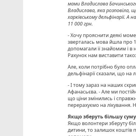
мами Владислава Бачинського
Владислава, яка розповіла, щ
харківському дельфінарії. А 
11 000 грн.
- Хочу прояснити деякі мом
зверталась мова йшла про 11
допомагали її знайомим і в 
Рахунок нам виставити також
Але, коли потрібно було опл
дельфінарії сказали, що на л
- І тому зараз на наших скр
Афанасьєва. - Але ми пості
що ціни змінились і справжн
перерахуємо на лікування. 
Якщо зберуть більшу сум
Якщо волонтери зберуту біль
дитини, то залишок коштів 