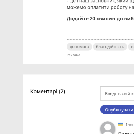
- Це і наш засновник, який 
можемо оплатити роботу наш
Додайте 20 хвилин до ви
допомога
благодійність
в
Коментарі (2)
Опублікувати
Іло