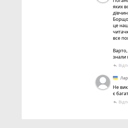
Погано
яких в
дівчин
Борщов
це наш
читачк
все по
Варто,
знали 
Відп
reply
Лар
Не вик
є бага
Відп
reply