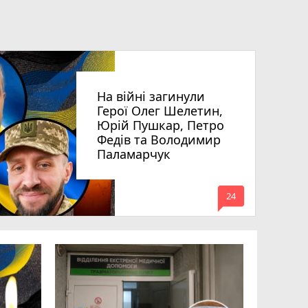
На війні загинули
Герої Олег Шелетин,
Юрій Пушкар, Петро
Федів та Володимир
Паламарчук
mode_comment
24
Робота в 
вакансії 
серпня)