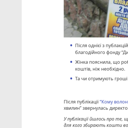
Після однієї з публакц
благодійного фонду “Ди
Жінка пояснила, що роб
коштів, ніж необхідно.
Та чи отримують гроші 
Після публікації
“Кому волон
хвилин” звернулась директо
У публікації йшлось про те, 
для кого збирають кошти вол