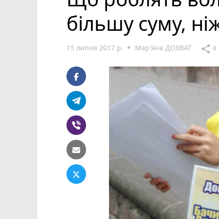
більшу суму, ні
15 липня 2017 р.
Мар'яна ДОХВАТ
share
4