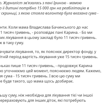
. Журналіст звʼязалась з пані Іриною - мамою
о її дитині потрібно 15 000 грн на реабілітацію в
на скриньці, з якою стояла волонтер була вказана сума -
енти. Коли мама Владислава Бачинського до нас
 тисяч гривень, - розповідає пані Карина. - Бо ми
них лікування в цьому закладі було 11 тисяч гривень.
 в таку суму.
ачувати лікування, то, як пояснює директор фонду, у
ітній період вартість лікування уже 15 тисяч гривень.
иньках пише 11 тисяч гривень, - продовжує Карина
йно уточнюємо цей момент, пояснюємо людям. Кажемо,
я сума - 15 тисяч гривень. І всю цю суму ми
Не буде такого, що мама щось дозбирає.
у
шу суму, ніж необхідна для лікування тієї чи іншої
перераховують для інших діток, які потребують