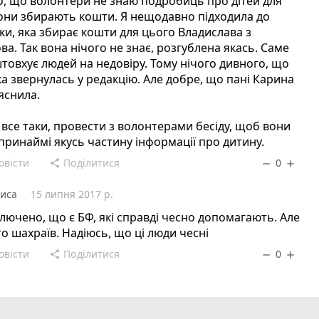
, що волонтери не знаю подробиць про дітей для
они збирають кошти. Я нещодавно підходила до
ки, яка збирає кошти для цього Владислава з
а. Так вона нічого не знає, розгублена якась. Саме
товхує людей на недовіру. Тому нічого дивного, що
а звернулась у редакцію. Але добре, що пані Карина
яснила.
 все таки, провести з волонтерами бесіду, щоб вони
принаймі якусь частину інформації про дитину.
овісти
Поділитися
0
share
remove
add
иса
15 липня 2017 р.
лючено, що є БФ, які справді чесно допомагають. Але
то шахраїв. Надіюсь, що ці люди чесні
овісти
Поділитися
0
share
remove
add