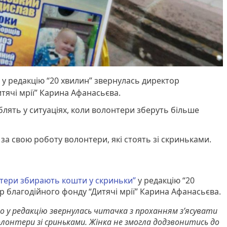
ій у редакцію “20 хвилин” звернулась директор
тячі мрії” Карина Афанасьєва.
лять у ситуаціях, коли волонтери зберуть більше
за свою роботу волонтери, які стоять зі скриньками.
тери збирають кошти у скриньки”
у редакцію “20
р благодійного фонду “Дитячі мрії” Карина Афанасьєва.
що у редакцію звернулась читачка з проханням зʼясувати
онтери зі сриньками. Жінка не змогла додзвонитись до