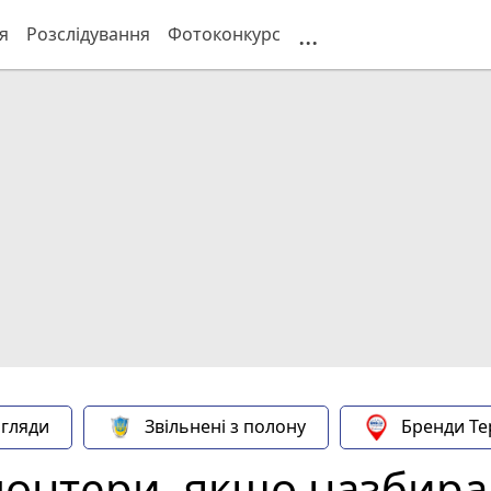
...
я
Розслідування
Фотоконкурс
гляди
Звільнені з полону
Бренди Те
онтери, якщо назбира