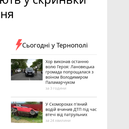
ння
Сьогодні у Тернополі
Хор виконав останню
волю Героя: Лановецька
громада попрощалася з
воїном Володимиром
Паламарчуком
за 3 години
У Скоморохах п'яний
водій вчинив ДТП під час
втечі від патрульних
за 24 хвилини