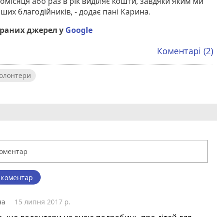
щомісяця або раз в рік виділяє кошти, завдяки яким ми
их благодійників, - додає пані Карина.
браних джерел у
Google
Коментарі (2)
олонтери
 коментар
на
15 липня 2017 р.