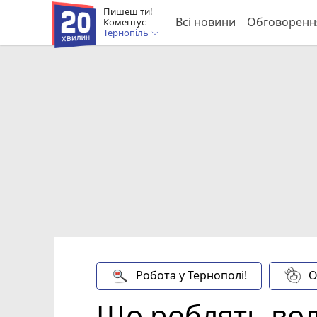
Пишеш ти!
Всі новини
Обговоренн
Коментує
Тернопіль
Робота у Тернополі!
О
Що роблять вол