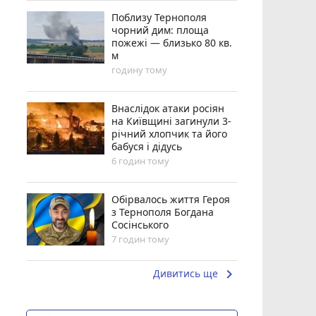
Поблизу Тернополя
чорний дим: площа
пожежі — близько 80 кв.
м
годину тому
Внаслідок атаки росіян
на Київщині загинули 3-
річний хлопчик та його
бабуся і дідусь
6 годин тому
Обірвалось життя Героя
з Тернополя Богдана
Сосінського
7 годин тому
keyboard_arrow_right
Дивитись ще