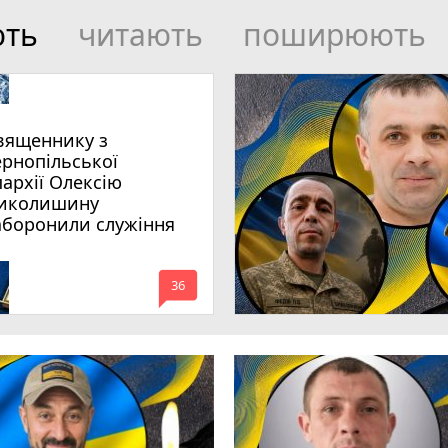
ють
читають
поширюють
вященнику з
ернопільської
пархії Олексію
иколишину
аборонили служіння
mode_comment
36