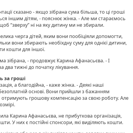
тації сказано - якщо зібрана сума більша, то ці гроші
я іншим дітям, - пояснює жінка. - Але ми стараємось
об “зверху” ні на яку дитину ми не збирали.
елика черга дітей, яким вони пообіціяли допомогти,
тільки вони збирають необіхдну суму для однієї дитини,
ти кошти для іншої.
ма зібрана, - продовжує Карина Афанасьєва. - І
а два тижні до початку лікування.
ь за гроші
ція, а благодійна, - каже жінка. - Деякі наші
безоплатній основі. Вони прийшли з бажанням
таки отримують грошову компенсацію за свою роботу. Але
озмірі.
чила Карина Афанасьєва, не прибуткова організація,
ти. У них є постійні спонсори, які виділяють кошти.