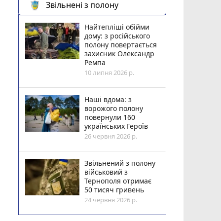
Звільнені з полону
Найтепліші обійми
дому: з російського
полону повертається
захисник Олександр
Ремпа
10 липня 2026 р.
Наші вдома: з
ворожого полону
повернули 160
українських Героїв
26 червня 2026 р.
Звільнений з полону
військовий з
Тернополя отримає
50 тисяч гривень
24 червня 2026 р.