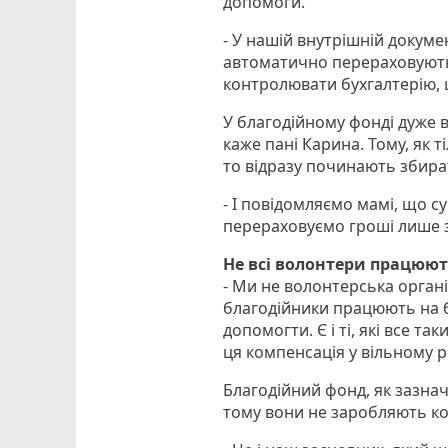
допомоги.
- У нашій внутрішній докумен
автоматично перераховуютьс
контролювати бухгалтерію, щ
У благодійному фонді дуже в
каже пані Карина. Тому, як 
то відразу починають збира
- І повідомляємо мамі, що су
перераховуємо гроші лише з
Не всі волонтери працюют
- Ми не волонтерська організа
благодійники працюють на 
допомогти. Є і ті, які все 
ця компенсація у вільному р
Благодійний фонд, як зазна
тому вони не заробляють кош