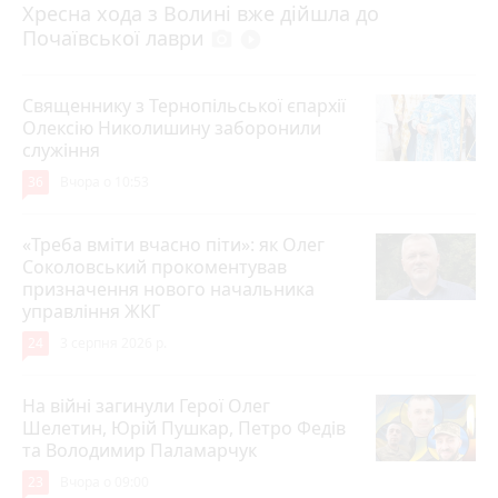
Хресна хода з Волині вже дійшла до
Почаївської лаври
photo_camera
play_circle_filled
Священнику з Тернопільської єпархії
Олексію Николишину заборонили
служіння
36
Вчора о 10:53
«Треба вміти вчасно піти»: як Олег
Соколовський прокоментував
призначення нового начальника
управління ЖКГ
24
3 серпня 2026 р.
На війні загинули Герої Олег
Шелетин, Юрій Пушкар, Петро Федів
та Володимир Паламарчук
23
Вчора о 09:00