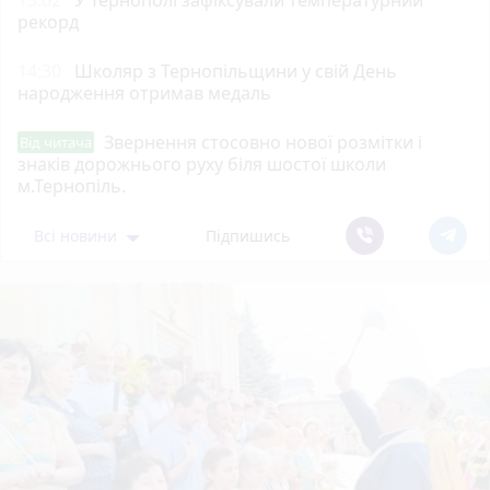
рекорд
14:30
Школяр з Тернопільщини у свій День
народження отримав медаль
Звернення стосовно нової розмітки і
Від читача
знаків дорожнього руху біля шостої школи
м.Тернопіль.
Всі новини
Підпишись