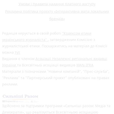
Умови і правила надання платного доступу
Рекламна політика проєкту «Інтерактивна мапа локальних
брендів»
Редакція керується в своїй роботі
"Кодексом етики
українського журналіста"
, затвердженим Комісією з
журналістської етики. Поскаржитись на матеріал до Комісії
можна
тут
Видання є членом
Асоціації Незалежні регіональні видавці
України
та Всесвітньої асоціації видавців
WAN-IFRA
Матеріали з позначками "Новини компаній", "Прес-служба",
"Реклама" та "Партнерський проєкт" опубліковані на правах
реклами.
Здійснено за підтримки програми «Сильніші разом: Медіа та
Демократія», що реалізується Всесвітньою асоціацією