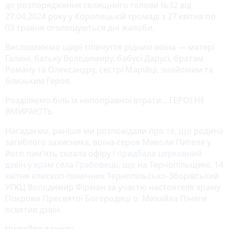
до розпорядження селищного голови №32 від
27.04.2024 року у Коропецькій громаді з 27 квітня по
03 травня оголошуються дні жалоби.
Висловлюємо щирі співчуття рідним воїна — матері
Галині, батьку Володимиру, бабусі Дарусі, братам
Роману та Олександру, сестрі Марійці, знайомим та
близьким Героя.
Розділяємо біль їх непоправної втрати... ГЕРОЇ НЕ
ВМИРАЮТЬ
Нагадаємо, раніше ми розповідали про те, що родина
загиблого захисника, воїна-героя Миколи Пителя у
його пам'ять склала офіру і
придбала церковний
дзвін у храм села Грабовець,
що на Тернопільщині. 14
квітня єпископ-помічник Тернопільсько-Зборівський
УГКЦ Володимир Фірман за участю настоятеля храму
Покрови Пресвятої Богородиці о. Михайла Піняги
освятив дзвін.
Читайте також: