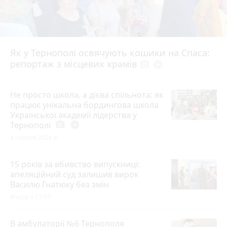
Як у Тернополі освячують кошики на Спаса:
репортаж з місцевих храмів
photo_camera
play_circle_filled
Не просто школа, а дієва спільнота: як
працює унікальна бордингова школа
Української академії лідерства у
Тернополі
photo_camera
play_circle_filled
4 серпня 2026 р.
15 років за вбивство випускниці:
апеляційний суд залишив вирок
Василю Гнатюку без змін
Вчора о 17:07
В амбулаторії №6 Тернополя