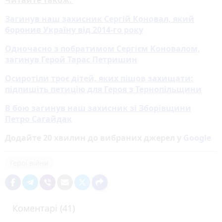
Загинув наш захисник Сергій Коновал, який
боронив Україну від 2014-го року
Одночасно з побратимом Сергієм Коновалом,
загинув Герой Тарас Петришин
Осиротіли троє дітей, яких пішов захищати:
підпишіть петицію для Героя з Тернопільщини
В бою загинув наш захисник зі Зборівщини
Петро Сагайдак
Додайте 20 хвилин до вибраних джерел у
Google
Герої війни
Коментарі (41)