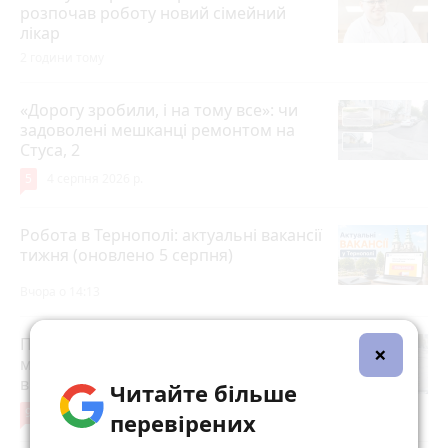
розпочав роботу новий сімейний
лікар
2 години тому
«Дорогу зробили, і на тому все»: чи
задоволені мешканці ремонтом на
Стуса, 2
5
4 серпня 2026 р.
Робота в Тернополі: актуальні вакансії
тижня (оновлено 5 серпня)
Вчора о 14:13
Після розголосу чоловіка, якого
×
мобілізували з відстрочкою,
відпустили. Але з умовою…
Читайте більше
9
3 серпня 2026 р.
перевірених