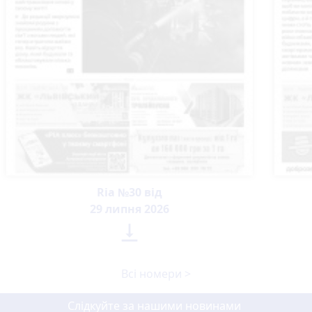
Ria №30 від
29 липня 2026

Всі номери >
Слідкуйте за нашими новинами