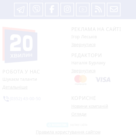
РЕКЛАМА НА САЙТІ
Ігор Леськів
Звернутися
РЕДАКТОРИ
Наталія Бурлаку
Звернутися
РОБОТА У НАС
Шукаєм таланти
Детальніше
КОРИСНЕ
phone_in_talk
(0352) 43-00-50
Новини компаній
Огляди
Правила користування сайтом