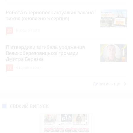
Робота в Тернополі: актуальні вакансії
тижня (оновлено 5 серпня)
20
Вчора о 14:13
Підтвердили загибель уродженця
Великоберезовицької громади
Дмитра Березка
15
4 години тому
keyboard_arrow_right
Дивитись ще
СВІЖИЙ ВИПУСК