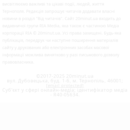
висвітлюємо важливі та цікаві події, людей, життя
Тернополя. Редакція запрошує читачів додавати власні
новини в розділ "Від читачів". Сайт 20minut.ua входить до
видавничої групи RIA Media, яка також є частиною Медіа
корпорації RIA © 20minut.ua. Усі права захищені. Будь-яка
публiкацiя, передрук чи наступне поширення матеріалів
сайту у друкованих або електронних засобах масової
інформації можлива винятково у разі письмового дозволу
правовласника.
©2017-2025 20minut.ua
вул. Дубовецька, буд. 1-б, м. Тернопіль, 46001;
[email protected]
Cуб'єкт у сфері онлайн-медіа; ідентифікатор медіа
- R40-05634.