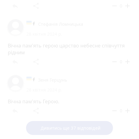
reply
share
remove
add
0
Стефанія Ломницька
28 квітня 2024 р.
Вічна пам'ять герою царство небесне співчуття
рідним
reply
share
remove
add
0
Зеня Герцунь
28 квітня 2024 р.
Вічна пам'ять Герою.
reply
share
remove
add
0
Дивитись ще 37 відповідей