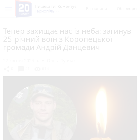
Пишеш ти! Коментує
Всі новини
Обговорен
Тернопіль
Тепер захищає нас із неба: загинув
25-річний воїн з Коропецької
громади Андрій Данцевич
27 квітня 2024 р.
Ольга Турчак
chat_bubble
share
visibility
0
41
614