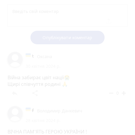
Опублікувати коментар
Оксана
30 квітня 2024 р.
Війна забирає цвіт нації😭
Щирі співчуття родині 🙏
reply
share
remove
add
0
Володимир Данкевич
28 квітня 2024 р.
ВІЧНА ПАМ'ЯТЬ ГЕРОЮ УКРАЇНИ !