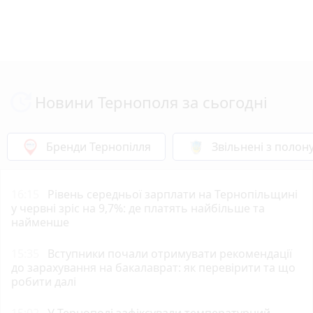
Новини Тернополя за сьогодні
Бренди Тернопілля
Звільнені з полон
16:15
Рівень середньої зарплати на Тернопільщині
у червні зріс на 9,7%: де платять найбільше та
найменше
15:35
Вступники почали отримувати рекомендації
до зарахування на бакалаврат: як перевірити та що
робити далі
15:02
У Тернополі зафіксували температурний