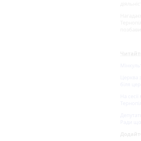
діяльніс
Нагадає
Тернопіл
позбави
Читайт
Мінкульт
Церква 
біля цер
На сесі
Тернопі
Депутат
Ради що
Додайт