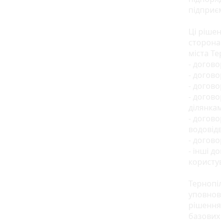
підприє
Ці рішен
сторона
міста Те
- догов
- догов
- догов
- догов
ділянка
- догово
водовід
- догово
- інші 
користу
Тернопі
уповнов
рішення
базових