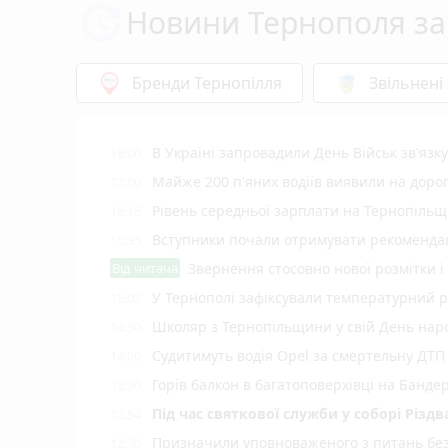
Новини Тернополя за
Бренди Тернопілля
Звільнені
В Україні запровадили День Військ зв'язк
18:00
Майже 200 п'яних водіїв виявили на доро
17:00
Рівень середньої зарплати на Тернопільщ
16:15
Вступники почали отримувати рекомендаці
15:35
Від читача
Звернення стосовно нової розмітки і
У Тернополі зафіксували температурний 
15:02
Школяр з Тернопільщини у свій День на
14:30
Судитимуть водія Opel за смертельну ДТП
14:00
Горів балкон в багатоповерхівці на Банде
13:30
Під час святкової служби у соборі Різ
12:54
Призначили уповноваженого з питань безб
12:30