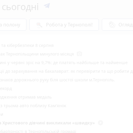
 сьогодні
 з полону
Робота у Тернополі!
Огляд
у та кібербезпеки 8 серпня
photo_camera
гах Тернопільщини минулого місяця
ині у червні зріс на 9,7%: де платять найбільше та найменше
ї до зарахування на бакалаврат: як перевірити та що робити д
 знаків дорожнього руху біля шостої школи м.Тернопіль.
рекорд
родження отримав медаль
 з трьома авто поблизу Кам'янок
ри
play_circle_filled
два Христового дівчині викликали «швидку»
ар’єрності в Тернопільській громаді