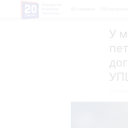
Пишеш ти!
Всі новини
Обговоренн
Коментує
Тернопіль
У м
пет
дог
УП
24 травня