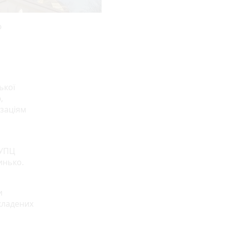
ю
ької
,
заціям
 УПЦ
инько.
и
кладених
,