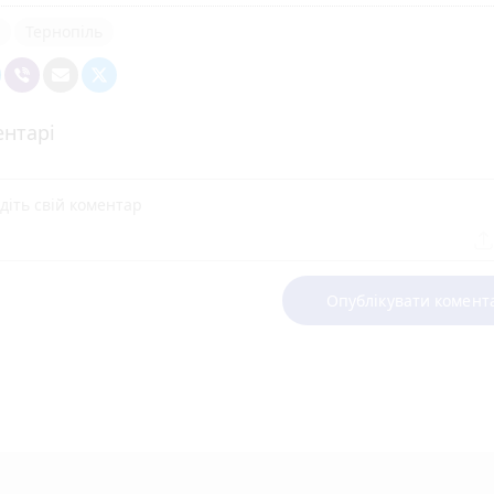
Тернопіль
нтарі
Опублікувати комент