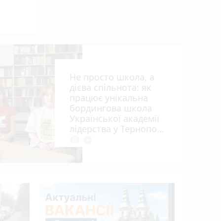
ія»
Не просто школа, а
дієва спільнота: як
працює унікальна
бордингова школа
Української академії
ий
лідерства у Тернополі
photo_camera
play_circle_filled
15 років 
апеляцій
Василю Г