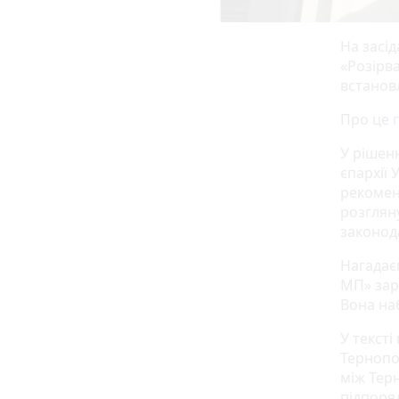
На засі
«Розірва
встанов
Про це
У рішен
єпархії
рекомен
розглян
законод
Нагадає
МП» заре
Вона на
У тексті
Тернопо
між Тер
підпоря