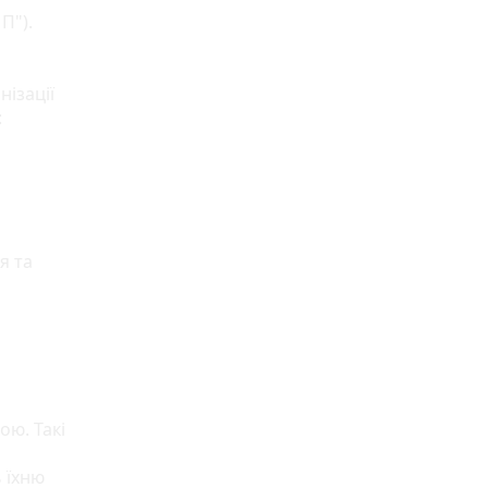
П").
ізації
:
я та
ою. Такі
,
 їхню