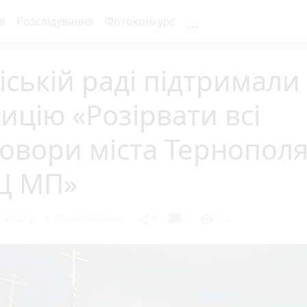
...
я
Розслідування
Фотоконкурс
іській раді підтримали
ицію «Розірвати всі
овори міста Тернополя
Ц МП»
 2023 р.
Діана Олійник
chat_bubble
share
visibility
0
0
122