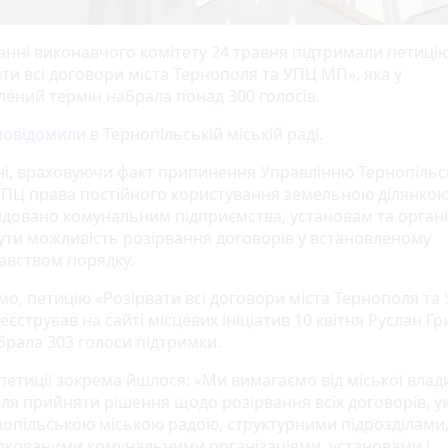
данні виконавчого комітету 24 травня підтримали петиці
ти всі договори міста Тернополя та УПЦ МП», яка у
лений термін набрала понад 300 голосів.
повідомили
в Тернопільській міській раді.
ні, враховуючи факт припинення Управлінню Тернопільс
 УПЦ права постійного користування земельною ділянкою
довано комунальним підприємства, установам та органі
ути можливість розірвання договорів у встановленому
авством порядку.
мо, петицію «Розірвати всі договори міста Тернополя та
єстрував на сайті місцевих ініціатив 10 квітня Руслан Гр
брала 303 голоси підтримки.
 петиції зокрема йшлося: «Ми вимагаємо від міської влад
ля прийняти рішення щодо розірвання всіх договорів, у
нопільською міською радою, структурними підрозділами
дкованими комунальними організаціями, установами і