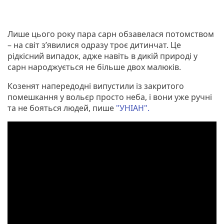
Лише цього року пара сарн обзавелася потомством
– на світ з’явилися одразу троє дитинчат. Це
рідкісний випадок, адже навіть в дикій природі у
сарн народжується не більше двох малюків.
Козенят напередодні випустили із закритого
помешкання у вольєр просто неба, і вони уже ручні
та не бояться людей, пише
"УНІАН".