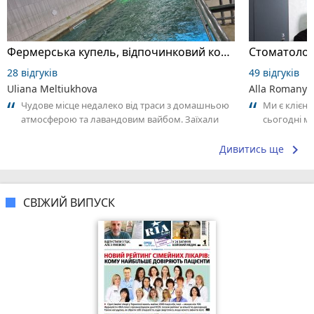
Фермерська купель, відпочинковий комплекс
Стоматолог
28 відгуків
49 відгуків
Uliana Meltiukhova
Alla Romanyu
Чудове місце недалеко від траси з домашньою
Ми є клієнт
атмосферою та лавандовим вайбом. Заїхали
сьогодні м
сюди абсолютно випадково, орієнтуючись...
жаль, остан
keyboard_arrow_right
Дивитись ще
СВІЖИЙ ВИПУСК