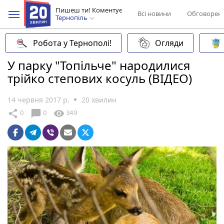
Пишеш ти! Коментує
Всі новини
Обговорен
Тернопіль
Робота у Тернополі!
Огляди
У парку "Топільче" народилися
трійко степових косуль (ВІДЕО)
14 червня 2017 р.
20 хвилин
chat_bubble
share
visibility
0
0
349