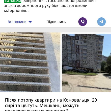
Звернення стосовно нової розмітки і
Від читача
знаків дорожнього руху біля шостої школи
м.Тернопіль.
Всі новини
Підпишись
Після потопу квартири на Коновальця, 20
сирі та цвітуть. Мешканці можуть
розраховувати на допомогу?