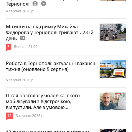
Тернополі
photo_camera
play_circle_filled
4 серпня 2026 р.
Мітинги на підтримку Михайла
Федорова у Тернополі тривають 23-ій
день
photo_camera
6
Вчора о 21:00
Робота в Тернополі: актуальні вакансії
тижня (оновлено 5 серпня)
5 серпня 2026 р.
Після розголосу чоловіка, якого
мобілізували з відстрочкою,
відпустили. Але з умовою…
15
3 серпня 2026 р.