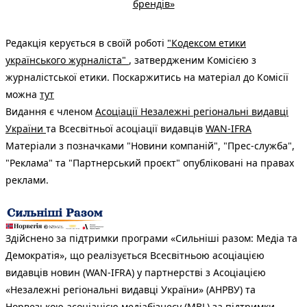
брендів»
Редакція керується в своїй роботі
"Кодексом етики
українського журналіста"
, затвердженим Комісією з
журналістської етики. Поскаржитись на матеріал до Комісії
можна
тут
Видання є членом
Асоціації Незалежні регіональні видавці
України
та Всесвітньої асоціації видавців
WAN-IFRA
Матеріали з позначками "Новини компаній", "Прес-служба",
"Реклама" та "Партнерський проєкт" опубліковані на правах
реклами.
Здійснено за підтримки програми «Сильніші разом: Медіа та
Демократія», що реалізується Всесвітньою асоціацією
видавців новин (WAN-IFRA) у партнерстві з Асоціацією
«Незалежні регіональні видавці України» (АНРВУ) та
Норвезькою асоціацією медіабізнесу (MBL) за підтримки