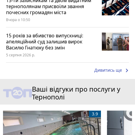
13-ти захисникам та двом видатним
тернополянам присвоїли звання
почесних громадян міста
Вчора о 10:50
15 років за вбивство випускниці:
апеляційний суд залишив вирок
Василю Гнатюку без змін
5 серпня 2026 р.
keyboard_arrow_right
Дивитись ще
Ваші відгуки про послуги у
Тернополі
3.9