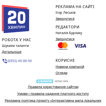
РЕКЛАМА НА САЙТІ
Ігор Леськів
Звернутися
РЕДАКТОРИ
Наталія Бурлаку
Звернутися
РОБОТА У НАС
Шукаєм таланти
Детальніше
КОРИСНЕ
phone_in_talk
(0352) 43-00-50
Новини компаній
Огляди
Правила користування сайтом
Умови і правила надання платного доступу
Рекламна політика проєкту «Інтерактивна мапа локальних