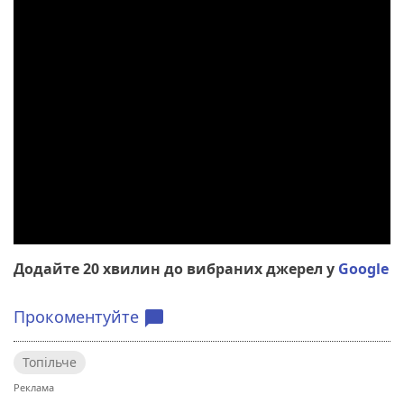
Додайте 20 хвилин до вибраних джерел у
Google
Прокоментуйте
chat_bubble
Топільче