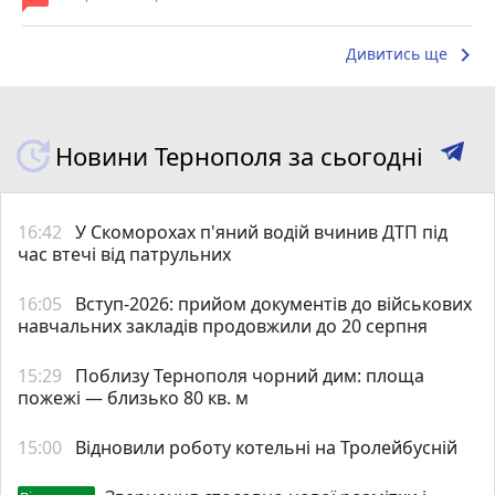
keyboard_arrow_right
Дивитись ще
Новини Тернополя за сьогодні
16:42
У Скоморохах п'яний водій вчинив ДТП під
час втечі від патрульних
16:05
Вступ-2026: прийом документів до військових
навчальних закладів продовжили до 20 серпня
15:29
Поблизу Тернополя чорний дим: площа
пожежі — близько 80 кв. м
15:00
Відновили роботу котельні на Тролейбусній