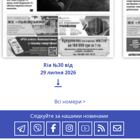
Ria №30 від
29 липня 2026

Всі номери >
Слідкуйте за нашими новинами