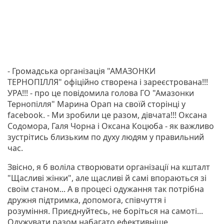
- Громадська організація "АМАЗОНКИ
ТЕРНОПІЛЛЯ" офіційно створена і зареєстрована!!!
УРА!!! - про це повідомила голова ГО "Амазонки
Тернопілля" Марина Орап на своїй сторінці у
facebook. - Ми зробили це разом, дівчата!!! Оксана
Содомора, Галя Чорна і Оксана Коцюба - як важливо
зустрітись близьким по духу людям у правильний
час.
Звісно, я б воліла створювати організації на кшталт
"Щасливі жінки", але щасливі й самі впораються зі
своїм станом... А в процесі одужання так потрібна
дружня підтримка, допомога, співчуття і
розуміння. Приєднуйтесь, не боріться на самоті...
Одужувати разом набагато ефективніше.