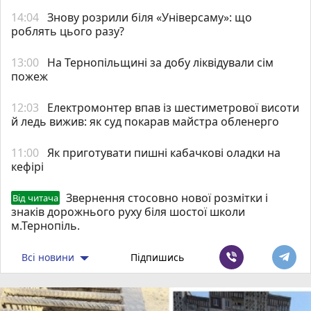
14:04
Знову розрили біля «Універсаму»: що
роблять цього разу?
13:00
На Тернопільщині за добу ліквідували сім
пожеж
12:03
Електромонтер впав із шестиметрової висоти
й ледь вижив: як суд покарав майстра обленерго
11:00
Як приготувати пишні кабачкові оладки на
кефірі
Звернення стосовно нової розмітки і
Від читача
знаків дорожнього руху біля шостої школи
м.Тернопіль.
Всі новини
Підпишись