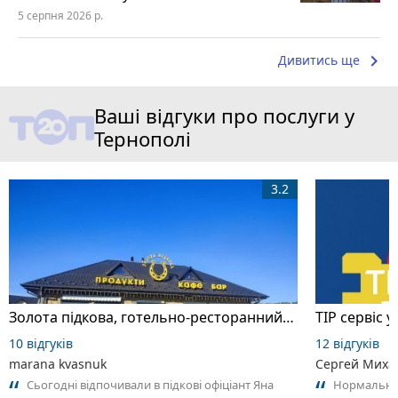
5 серпня 2026 р.
keyboard_arrow_right
Дивитись ще
Ваші відгуки про послуги у
Тернополі
3.2
Золота підкова, готельно-ресторанний комплекс
ТІР сервіс у
10 відгуків
12 відгуків
marana kvasnuk
Сергей Миха
Сьогодні відпочивали в підкові офіціант Яна
Нормальний