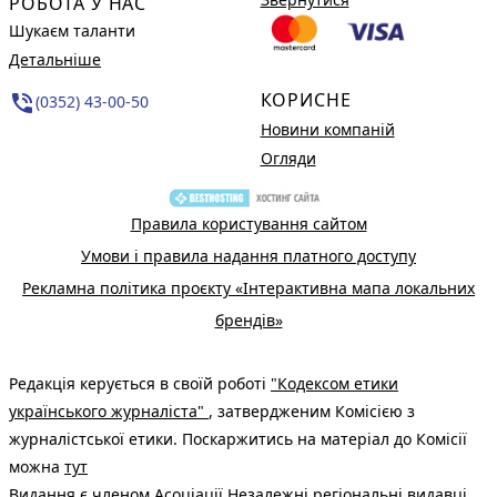
РОБОТА У НАС
Шукаєм таланти
Детальніше
КОРИСНЕ
phone_in_talk
(0352) 43-00-50
Новини компаній
Огляди
Правила користування сайтом
Умови і правила надання платного доступу
Рекламна політика проєкту «Інтерактивна мапа локальних
брендів»
Редакція керується в своїй роботі
"Кодексом етики
українського журналіста"
, затвердженим Комісією з
журналістської етики. Поскаржитись на матеріал до Комісії
можна
тут
Видання є членом
Асоціації Незалежні регіональні видавці