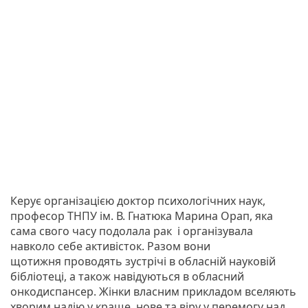
Керує організацією доктор психологічних наук,
професор ТНПУ ім. В. Гнатюка Марина Орап, яка
сама свого часу подолала рак і організувала
навколо себе активісток. Разом вони
щотижня проводять зустрічі в обласній науковій
бібліотеці, а також навідуються в обласний
онкодиспансер. Жінки власним прикладом вселяють
хворим надію у краще, нове та віру у перемогу над