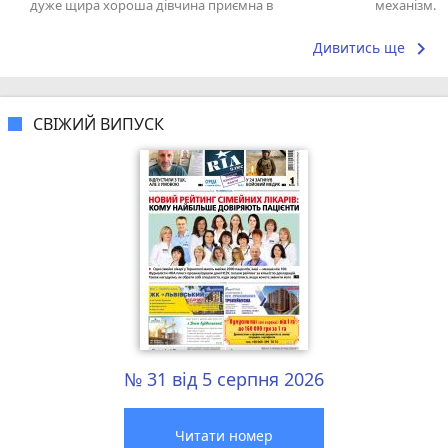
дуже щира хороша дівчина приємна в
механізм. О
спілкуванні щиро дякую вам за такий пкрсонал
команду шв
keyboard_arrow_right
Дивитись ще
СВІЖИЙ ВИПУСК
№ 31 від 5 серпня 2026
Читати номер