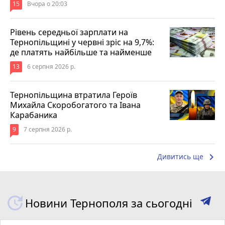
15
Вчора о 20:03
Рівень середньої зарплати на
Тернопільщині у червні зріс на 9,7%:
де платять найбільше та найменше
13
6 серпня 2026 р.
Тернопільщина втратила Героїв
Михайла Скоробогатого та Івана
Карабаника
9
7 серпня 2026 р.
keyboard_arrow_right
Дивитись ще
Новини Тернополя за сьогодні