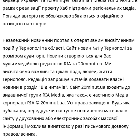
видавці України” та Foreningen Ukrainian Media Fund Nordic в
рамках реалізації проєкту Хаб підтримки регіональних медіа.
Погляди авторів не обов'язково збігаються з офіційною
позицією партнерів
Незалежний новинний портал з оперативним висвітленням
подій у Тернополі та області. Сайт новин №1 у Тернополі за
розміром аудиторії. Новини створюються для Вас
мультимедійною редакцією RIA та 20minut.ua. Ми
висвітлюємо важливі та цікаві події, людей, життя
Тернополя. Редакція запрошує читачів додавати власні
новини в розділ "Від читачів". Сайт 20minut.ua входить до
видавничої групи RIA Media, яка також є частиною Медіа
корпорації RIA © 20minut.ua. Усі права захищені. Будь-яка
публiкацiя, передрук чи наступне поширення матеріалів
сайту у друкованих або електронних засобах масової
інформації можлива винятково у разі письмового дозволу
правовласника.