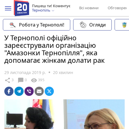
Пишеш ти! Коментує
Всі новини
Обговорен
Тернопіль
Робота у Тернополі!
Огляди
У Тернополі офіційно
зареєстрували організацію
"Амазонки Тернопілля", яка
допомагає жінкам долати рак
29 листопада 2019 р.
20 хвилин
chat_bubble
share
visibility
3
0
395