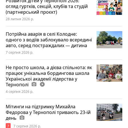
Розвиток дітей у Тернополі 2026:
огляд гуртків, секцій, клубів та студій
(партнерський проєкт)
28 липня 2026 р.
Потрійна аварія в селі Колодне:
одного з водіїв заблокувало всередині
авто, серед постраждалих — дитина
7 серпня 2026 р.
Не просто школа, а дієва спільнота: як
працює унікальна бордингова школа
Української академії лідерства у
Тернополі
photo_camera
play_circle_filled
4 серпня 2026 р.
Мітинги на підтримку Михайла
Федорова у Тернополі тривають 23-ій
день
photo_camera
7
7 серпня 2026 р.