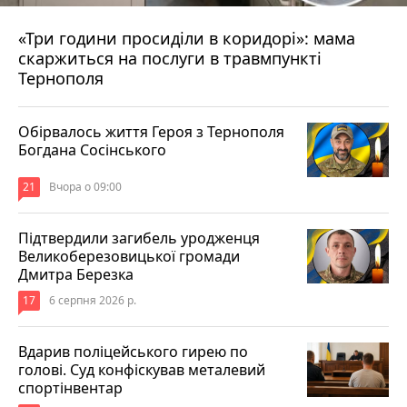
«Три години просиділи в коридорі»: мама
Вчора о 13:05
скаржиться на послуги в травмпункті
Тернополя
Обірвалось життя Героя з Тернополя
Богдана Сосінського
21
Вчора о 09:00
Підтвердили загибель уродженця
Великоберезовицької громади
Дмитра Березка
17
6 серпня 2026 р.
Вдарив поліцейського гирею по
голові. Суд конфіскував металевий
спортінвентар