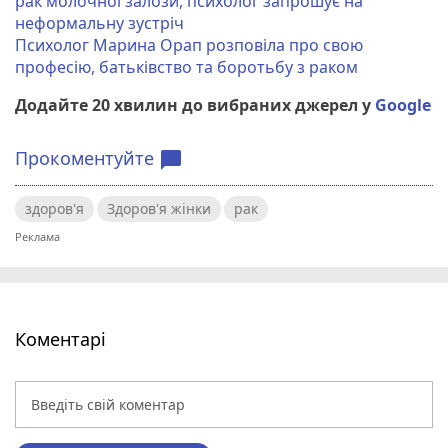
рак молочної залози, психолог запрошує на
неформальну зустріч
Психолог Марина Орап розповіла про свою
професію, батьківство та боротьбу з раком
Додайте 20 хвилин до вибраних джерел у
Google
Прокоментуйте
chat_bubble
здоров'я
Здоров'я жінки
рак
Коментарі