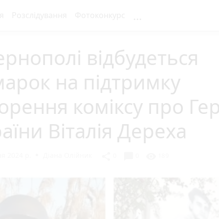
...
я
Розслідування
Фотоконкурс
ернополі відбудеться
арок на підтримку
орення коміксу про Ге
аїни Віталія Дереха
я 2024 р.
Діана Олійник
chat_bubble
share
visibility
0
0
189