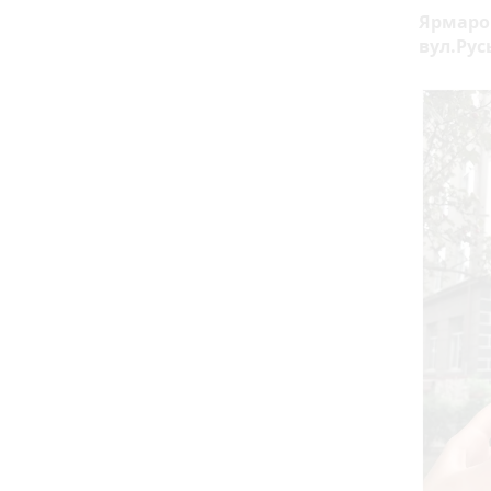
Ярмарок
вул.Русь