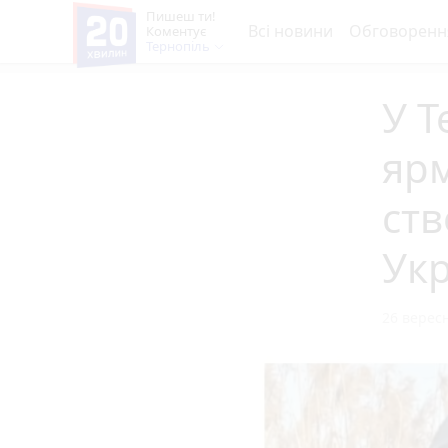
Пишеш ти!
Всі новини
Обговоренн
Коментує
Тернопіль
У Т
ярм
ств
Укр
26 вересн