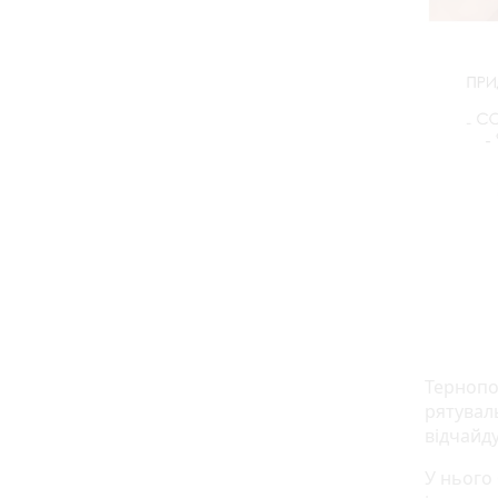
Тернопо
рятуваль
відчайду
У нього