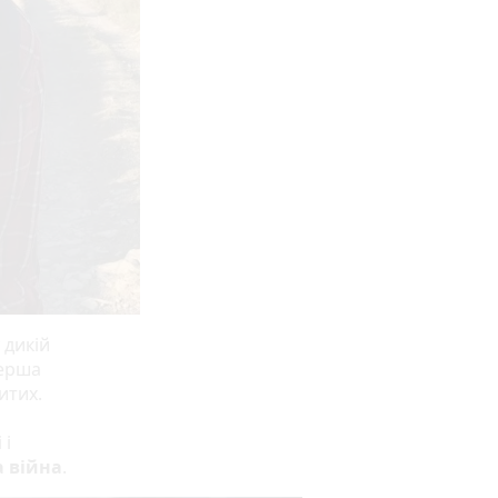
 дикій
перша
итих.
 і
 війна
.