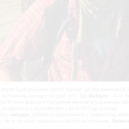
 якому були улюблені гірські походи і досвід виживання у
 мотоцикли і мандри на край світу. Був
Майдан
– його 
оли Віталію довелося під кулями виносити поранених і вб
 досвід війни з московитами у 2014-2015 рр. у складі
ону
«Айдар»
, робота рятувальником у цивільному житті
, після початку повномасштабного вторгнення -
Велика