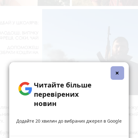
×
Читайте більше
перевірених
новин
лянин Віталій Дерех — воїн, майданівець, наш колега-жу
ник, пластун, мандрівник, байкер, екстремал і справжні
х.
Додайте 20 хвилин до вибраних джерел в Google
 було яскраве життя сповнене цікавих, часто небезпечни