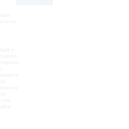
авши
штів на
одив у
управляє
колярами
ж
малювати
tya
літання у
кої
и нам
вийти