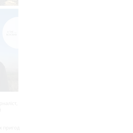
рналіст,
й
х пригод