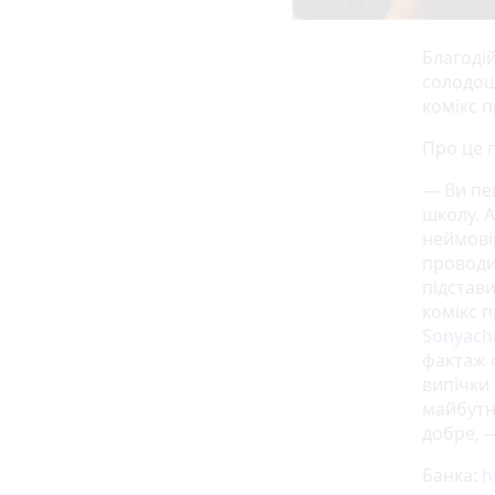
Благоді
солодощі
комікс п
Про це
— Ви пев
школу. А
неймові
проводи
підстав
комікс 
Sonyach
фактаж ф
випічки
майбутн
добре, 
Банка:
h