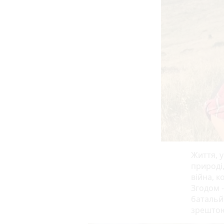
Життя, у
природі,
війна, к
Згодом -
батальй
зрештою