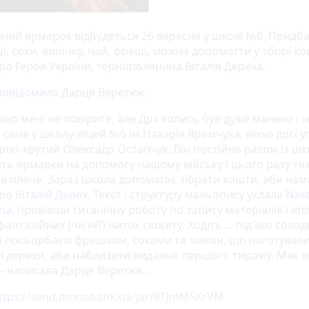
йний ярмарок відбудеться 26 вересня у школі №6. Придб
, соки, випічку, чай, фреші, можна допомогти у зборі ко
ро Героя України, тернополянина Віталія Дереха.
повідомила
Дарця Веретюк.
но мені не повірите, але Дрх колись був дуже манена і х
 саме у школу-ліцей №6 ім.Назарія Яремчука, якою досі 
рно-крутий Олексадр Остапчук. Він постійно разом із ш
ть ярмарки на допомогу нашому війську і цього разу те
ив плече. Зараз школа допомагає зібрати кошти, аби на
про
Віталій Дерех
. Текст і структуру мальопису уклала
Nas
na
, провівши титанічну роботу по запису матеріалів і вп
антазійних (чи ні?) ниток сюжету. Ходіть ... під'їмо солод
 і посьорбаєм фрешами, соками та чаями, що наготувал
і дерехи, аби наблизити видання першого тиражу. Має 
— написала Дарця Веретюк..
ttps://send.monobank.ua/jar/6TjmM5XrVM