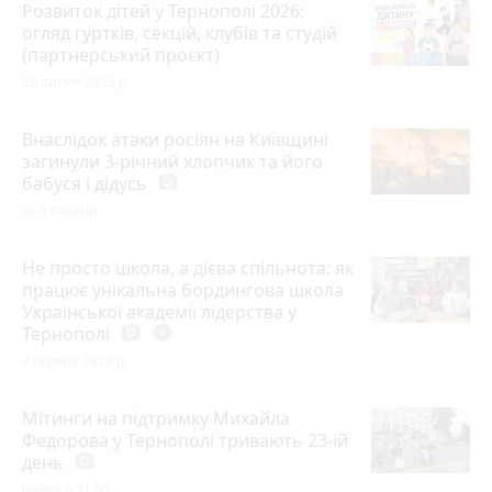
Розвиток дітей у Тернополі 2026:
огляд гуртків, секцій, клубів та студій
(партнерський проєкт)
28 липня 2026 р.
Внаслідок атаки росіян на Київщині
загинули 3-річний хлопчик та його
бабуся і дідусь
photo_camera
за 3 години
Не просто школа, а дієва спільнота: як
працює унікальна бордингова школа
Української академії лідерства у
Тернополі
photo_camera
play_circle_filled
4 серпня 2026 р.
Мітинги на підтримку Михайла
Федорова у Тернополі тривають 23-ій
день
photo_camera
Вчора о 21:00