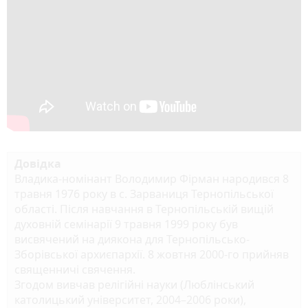
Довідка
Владика-номінант Володимир Фірман народився 8
травня 1976 року в с. Зарваниця Тернопільської
області. Після навчання в Тернопільській вищій
духовній семінарії 9 травня 1999 року був
висвячений на диякона для Тернопільсько-
Зборівської архиєпархії. 8 жовтня 2000-го прийняв
священничі свячення.
Згодом вивчав релігійні науки (Люблінський
католицький університет, 2004–2006 роки),