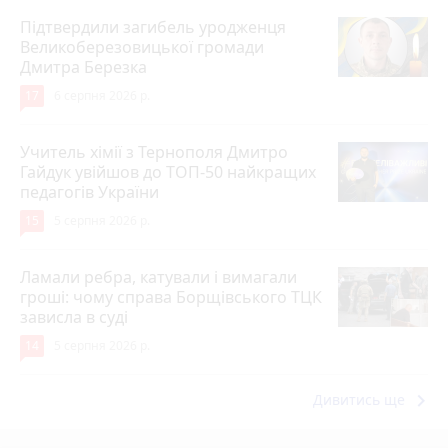
Підтвердили загибель уродженця
Великоберезовицької громади
Дмитра Березка
17
6 серпня 2026 р.
Учитель хімії з Тернополя Дмитро
Гайдук увійшов до ТОП-50 найкращих
педагогів України
15
5 серпня 2026 р.
Ламали ребра, катували і вимагали
гроші: чому справа Борщівського ТЦК
зависла в суді
14
5 серпня 2026 р.
keyboard_arrow_right
Дивитись ще