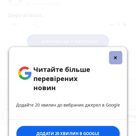
29 серпня 2023 р.
Щиро вітаємо.
reply
share
remove
add
0
Дивитись ще 7 відповідей
×
Читайте більше
перевірених
новин
Новини Тернополя за сьогодні
Додайте 20 хвилин до вибраних джерел в Google
Бренди Тернопілля
Звільнені з полон
ДОДАТИ 20 ХВИЛИН В GOOGLE