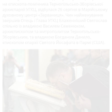
на єпископа-помічника Тернопільсько-Зборівської
архиєпархії УГКЦ, відбулася 26 серпня в Марійському
духовному центрі «Зарваниця». Чин найменування
звершив Отець і Глава УГКЦ Блаженніший Святослав
спільно із владикою Василем Семенюком,
архиєпископом та митрополитом Тернопільсько-
Зборівським, та владикою Богданом Данило,
єпископом єпархії Святого Йосафата в Пармі (США).