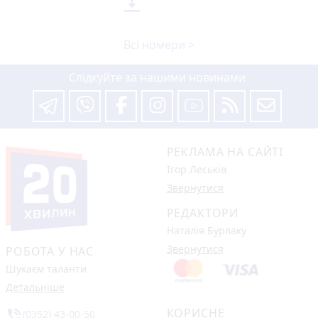

Всі номери >
Слідкуйте за нашими новинами
РЕКЛАМА НА САЙТІ
Ігор Леськів
Звернутися
РЕДАКТОРИ
Наталія Бурлаку
Звернутися
РОБОТА У НАС
Шукаєм таланти
Детальніше
КОРИСНЕ
phone_in_talk
(0352) 43-00-50