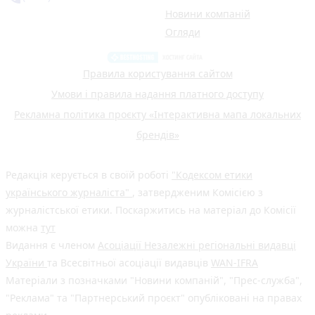
Новини компаній
Огляди
Правила користування сайтом
Умови і правила надання платного доступу
Рекламна політика проєкту «Інтерактивна мапа локальних
брендів»
Редакція керується в своїй роботі
"Кодексом етики
українського журналіста"
, затвердженим Комісією з
журналістської етики. Поскаржитись на матеріал до Комісії
можна
тут
Видання є членом
Асоціації Незалежні регіональні видавці
України
та Всесвітньої асоціації видавців
WAN-IFRA
Матеріали з позначками "Новини компаній", "Прес-служба",
"Реклама" та "Партнерський проєкт" опубліковані на правах