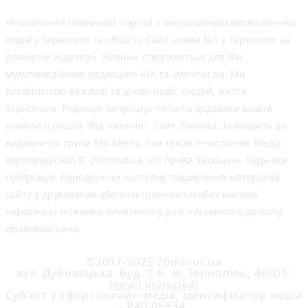
Незалежний новинний портал з оперативним висвітленням
подій у Тернополі та області. Сайт новин №1 у Тернополі за
розміром аудиторії. Новини створюються для Вас
мультимедійною редакцією RIA та 20minut.ua. Ми
висвітлюємо важливі та цікаві події, людей, життя
Тернополя. Редакція запрошує читачів додавати власні
новини в розділ "Від читачів". Сайт 20minut.ua входить до
видавничої групи RIA Media, яка також є частиною Медіа
корпорації RIA © 20minut.ua. Усі права захищені. Будь-яка
публiкацiя, передрук чи наступне поширення матеріалів
сайту у друкованих або електронних засобах масової
інформації можлива винятково у разі письмового дозволу
правовласника.
©2017-2025 20minut.ua
вул. Дубовецька, буд. 1-б, м. Тернопіль, 46001;
[email protected]
Cуб'єкт у сфері онлайн-медіа; ідентифікатор медіа
- R40-05634.