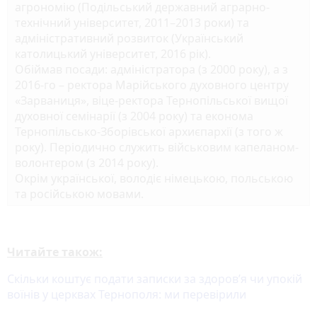
агрономію (Подільський державний аграрно-
технічний університет, 2011–2013 роки) та
адміністративний розвиток (Український
католицький університет, 2016 рік).
Обіймав посади: адміністратора (з 2000 року), а з
2016-го – ректора Марійського духовного центру
«Зарваниця», віце-ректора Тернопільської вищої
духовної семінарії (з 2004 року) та економа
Тернопільсько-Зборівської архиєпархії (з того ж
року). Періодично служить військовим капеланом-
волонтером (з 2014 року).
Окрім української, володіє німецькою, польською
та російською мовами.
Читайте також:
Скільки коштує подати записки за здоровʼя чи упокій
воїнів у церквах Тернополя: ми перевірили