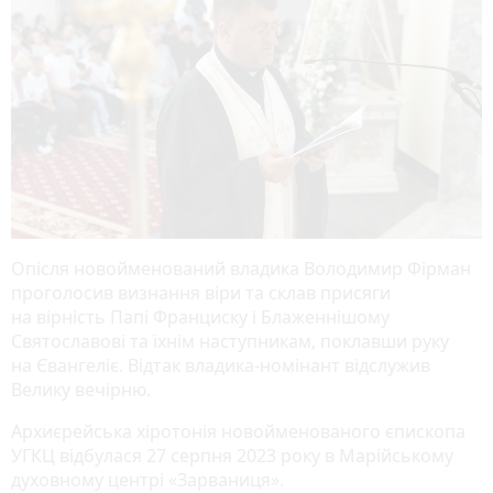
Опісля новойменований владика Володимир Фірман
проголосив визнання віри та склав присяги
на вірність Папі Франциску і Блаженнішому
Святославові та їхнім наступникам, поклавши руку
на Євангеліє. Відтак владика-номінант відслужив
Велику вечірню.
Архиєрейська хіротонія новойменованого єпископа
УГКЦ відбулася 27 серпня 2023 року в Марійському
духовному центрі «Зарваниця».