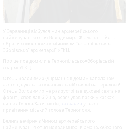
У Зарваниці відбувся Чин архиєрейського
найменування отця Володимира Фірмана — його
обрали єпископом-помічником Тернопільсько-
Зборівської архиєпархії УГКЦ.
Про це повідомили в Тернопільсько=Зборівській
єпархії УГКЦ.
Отець Володимир (Фірман) є відомим капеланом,
якого цінують та поважають військові на передовій.
Отець Володимир не раз зустрічав духовні свята на
фронті, сповідав бійців, освячував паски у касках
наших Героїв-Захисників,
зазначив
у тексті
привітання міський голова Тернополя.
Велика вечірня з Чином архиєрейського
найменування отця Володимира Фірмана, обраного