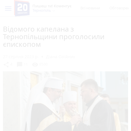
Пишеш ти! Коментує
Всі новини
Обговорен
Тернопіль
Відомого капелана з
Тернопільщини проголосили
єпископом
27 серпня 2023 р.
Діана Олійник
chat_bubble
share
visibility
4
11
8500