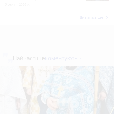
5 серпня 2026 р.
keyboard_arrow_right
Дивитись ще
коментують
Найчастіше