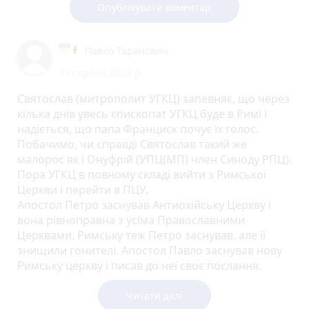
Опублікувати коментар
Павло Таранович
31 серпня 2023 р.
Святослав (митрополит УГКЦ) запевняє, що через
кілька днів увесь єпископат УГКЦ буде в Римі і
надіється, що папа Франциск почує їх голос.
Побачимо, чи справді Святослав такий же
малорос як і Онуфрій (УПЦ(МП) член Синоду РПЦ).
Пора УГКЦ в повному складі вийти з Римської
Церкви і перейти в ПЦУ.
Апостол Петро заснував Антиохійську Церкву і
вона рівноправна з усіма Православними
Церквами. Римську теж Петро заснував, але її
знищили гонителі. Апостол Павло заснував нову
Римську церкву і писав до неї своє послання.
Павло чітко писав, що ніколи не пише послань до
тих Церков, які заснував не він. УГКЦ за
Читати далі