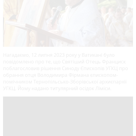
Нагадаємо, 12 липня 2023 року у Ватикані було
повідомлено про те, що Святіший Отець Франциск
поблагословив рішення Синоду Єпископів УГКЦ про
обрання отця Володимира Фірмана єпископом-
помічником Тернопільсько-Зборівської архиєпархії
УГКЦ. Йому надано титулярний осідок Ліміси.