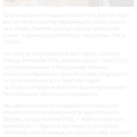
Супроводжували владику-номінанта о. Дмитро Квич,
ректор Малої Базиліки Зарваницької Матері Божої,
та о. Марко Семеген, ректор собору Святої Софії
в Римі та президент релігійного товариства «Свята
Софія».
На початку Чину владика Андрій Хім’як, секретар
Синоду Єпископів УГКЦ, зачитав
Декрет
Глави УГКЦ
про проголошення о. Володимира Фірмана
єпископом Української Греко-Католицької Церкви з
титулом єпископського престолу Ліміси
та
Декрет
іменування його єпископом-помічником
Тернопільсько-Зборівської архиєпархії.
«Ви здійснюватимете архиєрейське служіння як
єпископ-помічник архиєпископа Тернопільсько-
Зборівської архиєпархії УГКЦ, — йдеться в Декреті
іменування. — Будьте йому опорою у виконанні
обов’язків, свої дії завжди узгоджуйте з ним. Шануйте