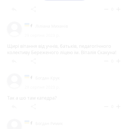
Богослужіннями називає віруючих
Православними. Вірні УГКЦ мріють про перехід їх
reply
share
remove
add
0
громад в ПЦУ. Увесь єпископат УГКЦ їздить до
папи в Рим і його поминають за богослужіннями
в усіх храмах, бо являються невід'ємною
Ліліана Миханів
частиною імперії католицизму, так як і УПЦ(МП)
29 серпня 2023 р.
імперії рускомірського рашизму. Автокефальні
Православні Церкви незалежні.
Щирі вітання від учнів, батьків, педагогічного
колективу Береженого ліцею їм. Віталія Скакуна!
reply
share
remove
add
0
Богдан Крук
29 серпня 2023 р.
Так а шо там катедра?
reply
share
remove
add
0
Богдан Римик