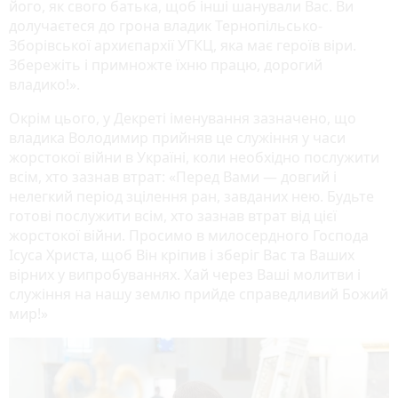
його, як свого батька, щоб інші шанували Вас. Ви
долучаєтеся до грона владик Тернопільсько-
Зборівської архиєпархії УГКЦ, яка має героїв віри.
Збережіть і примножте їхню працю, дорогий
владико!».
Окрім цього, у Декреті іменування зазначено, що
владика Володимир прийняв це служіння у часи
жорстокої війни в Україні, коли необхідно послужити
всім, хто зазнав втрат: «Перед Вами — довгий і
нелегкий період зцілення ран, завданих нею. Будьте
готові послужити всім, хто зазнав втрат від цієї
жорстокої війни. Просимо в милосердного Господа
Ісуса Христа, щоб Він кріпив і зберіг Вас та Ваших
вірних у випробуваннях. Хай через Ваші молитви і
служіння на нашу землю прийде справедливий Божий
мир!»