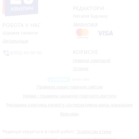
РЕДАКТОРИ
Наталія Бурлаку
Звернутися
РОБОТА У НАС
Шукаєм таланти
Детальніше
КОРИСНЕ
phone_in_talk
(0352) 43-00-50
Новини компаній
Огляди
Правила користування сайтом
Умови і правила надання платного доступу
Рекламна політика проєкту «Інтерактивна мапа локальних
брендів»
Редакція керується в своїй роботі
"Кодексом етики