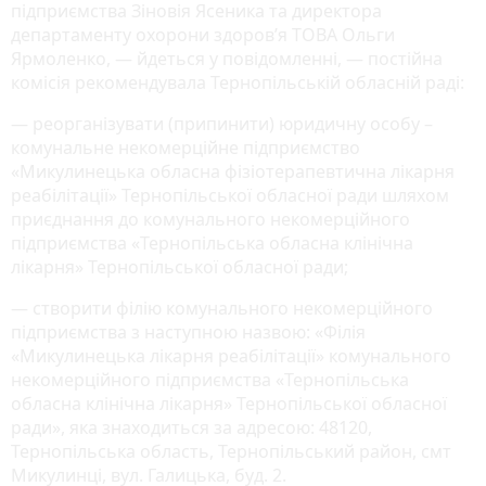
підприємства Зіновія Ясеника та директора
департаменту охорони здоров’я ТОВА Ольги
Ярмоленко, — йдеться у повідомленні, — постійна
комісія рекомендувала Тернопільській обласній раді:
— реорганізувати (припинити) юридичну особу –
комунальне некомерційне підприємство
«Микулинецька обласна фізіотерапевтична лікарня
реабілітації» Тернопільської обласної ради шляхом
приєднання до комунального некомерційного
підприємства «Тернопільська обласна клінічна
лікарня» Тернопільської обласної ради;
— створити філію комунального некомерційного
підприємства з наступною назвою: «Філія
«Микулинецька лікарня реабілітації» комунального
некомерційного підприємства «Тернопільська
обласна клінічна лікарня» Тернопільської обласної
ради», яка знаходиться за адресою: 48120,
Тернопільська область, Тернопільський район, смт
Микулинці, вул. Галицька, буд. 2.