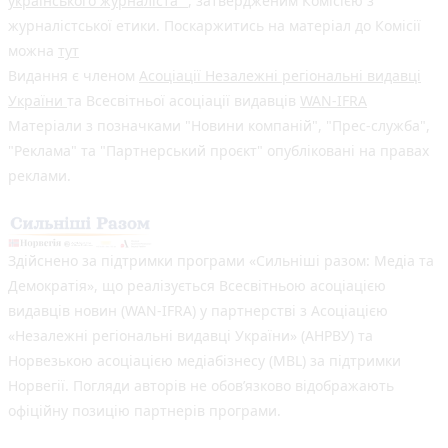
українського журналіста"
, затвердженим Комісією з
журналістської етики. Поскаржитись на матеріал до Комісії
можна
тут
Видання є членом
Асоціації Незалежні регіональні видавці
України
та Всесвітньої асоціації видавців
WAN-IFRA
Матеріали з позначками "Новини компаній", "Прес-служба",
"Реклама" та "Партнерський проєкт" опубліковані на правах
реклами.
Здійснено за підтримки програми «Сильніші разом: Медіа та
Демократія», що реалізується Всесвітньою асоціацією
видавців новин (WAN-IFRA) у партнерстві з Асоціацією
«Незалежні регіональні видавці України» (АНРВУ) та
Норвезькою асоціацією медіабізнесу (MBL) за підтримки
Норвегії. Погляди авторів не обов’язково відображають
офіційну позицію партнерів програми.