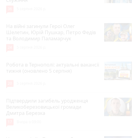
36
5 серпня 2026 р.
На війні загинули Герої Олег
Шелетин, Юрій Пушкар, Петро Федів
та Володимир Паламарчук
24
5 серпня 2026 р.
Робота в Тернополі: актуальні вакансії
тижня (оновлено 5 серпня)
20
5 серпня 2026 р.
Підтвердили загибель уродженця
Великоберезовицької громади
Дмитра Березка
17
Вчора о 09:00