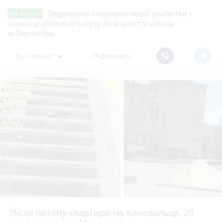
Звернення стосовно нової розмітки і
Від читача
знаків дорожнього руху біля шостої школи
м.Тернопіль.
Всі новини
Підпишись
Після потопу квартири на Коновальця, 20