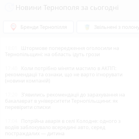
Новини Тернополя за сьогодні
Бренди Тернопілля
Звільнені з полон
18:01
Штормове попередження оголосили на
Тернопільщині: на область ідуть грози
17:40
Коли потрібно міняти мастило в АКПП:
рекомендації та ознаки, що не варто ігнорувати
(новини компаній)
17:20
З'явились рекомендації до зарахування на
бакалаврат в університети Тернопільщини: як
перевірити списки
17:04
Потрійна аварія в селі Колодне: одного з
водіїв заблокувало всередині авто, серед
постраждалих — дитина