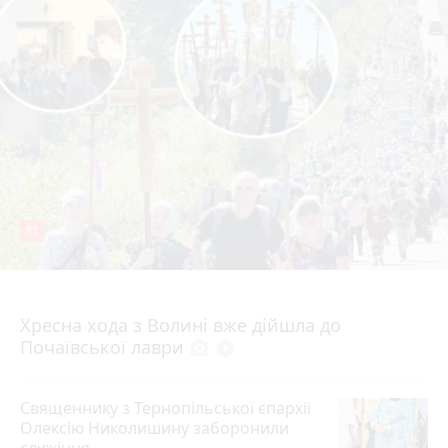
81
4 серпня 2026 р.
Хресна хода з Волині вже дійшла до
Почаївської лаври
photo_camera
play_circle_filled
Священнику з Тернопільської єпархії
Олексію Николишину заборонили
служіння