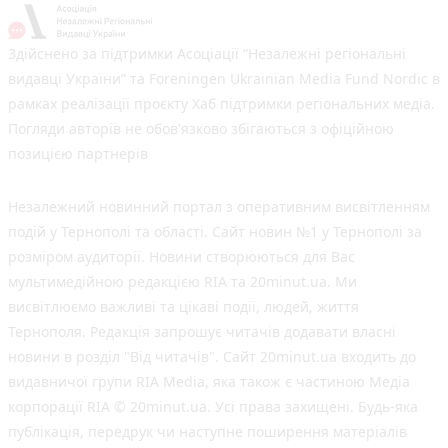
Здійснено за підтримки Асоціації “Незалежні регіональні
видавці України” та Foreningen Ukrainian Media Fund Nordic в
рамках реалізації проєкту Хаб підтримки регіональних медіа.
Погляди авторів не обов'язково збігаються з офіційною
позицією партнерів
Незалежний новинний портал з оперативним висвітленням
подій у Тернополі та області. Сайт новин №1 у Тернополі за
розміром аудиторії. Новини створюються для Вас
мультимедійною редакцією RIA та 20minut.ua. Ми
висвітлюємо важливі та цікаві події, людей, життя
Тернополя. Редакція запрошує читачів додавати власні
новини в розділ "Від читачів". Сайт 20minut.ua входить до
видавничої групи RIA Media, яка також є частиною Медіа
корпорації RIA © 20minut.ua. Усі права захищені. Будь-яка
публiкацiя, передрук чи наступне поширення матеріалів