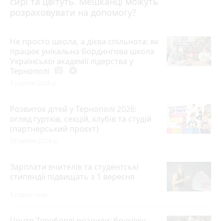
сирі та цвітуть. Мешканці можуть
розраховувати на допомогу?
Не просто школа, а дієва спільнота: як
працює унікальна бордингова школа
Української академії лідерства у
Тернополі
photo_camera
play_circle_filled
4 серпня 2026 р.
Розвиток дітей у Тернополі 2026:
огляд гуртків, секцій, клубів та студій
(партнерський проєкт)
28 липня 2026 р.
Зарплати вчителів та студентські
стипендії підвищать з 1 вересня
5 годин тому
Центр Теребовлі розрили: бруківку