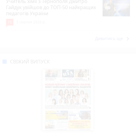
Учитель хімії з Тернополя Дмитро
Гайдук увійшов до ТОП-50 найкращих
педагогів України
15
5 серпня 2026 р.
keyboard_arrow_right
Дивитись ще
СВІЖИЙ ВИПУСК