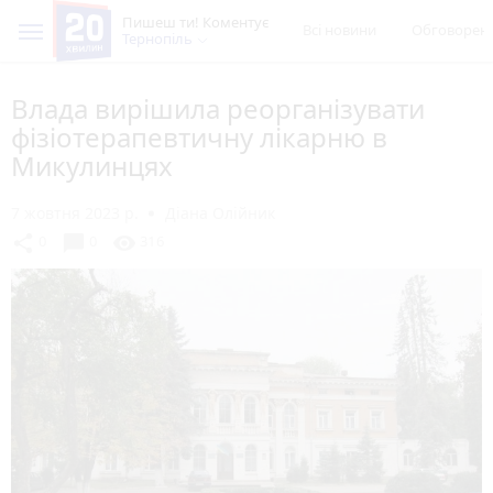
Пишеш ти! Коментує
Всі новини
Обговорен
Тернопіль
Влада вирішила реорганізувати
фізіотерапевтичну лікарню в
Микулинцях
7 жовтня 2023 р.
Діана Олійник
chat_bubble
share
visibility
0
0
316