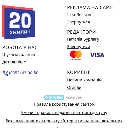
РЕКЛАМА НА САЙТІ
Ігор Леськів
Звернутися
РЕДАКТОРИ
Наталія Бурлаку
Звернутися
РОБОТА У НАС
Шукаєм таланти
Детальніше
КОРИСНЕ
phone_in_talk
(0352) 43-00-50
Новини компаній
Огляди
Правила користування сайтом
Умови і правила надання платного доступу
Рекламна політика проєкту «Інтерактивна мапа локальних