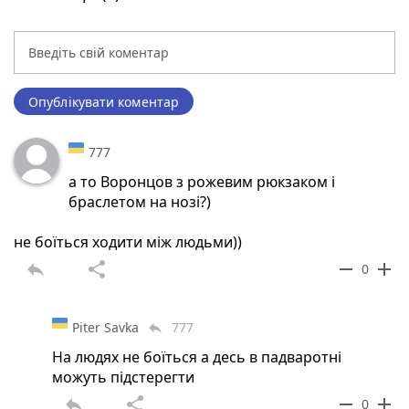
Опублікувати коментар
777
а то Воронцов з рожевим рюкзаком і
браслетом на нозі?)
не боїться ходити між людьми))
reply
share
remove
add
0
Piter Savka
777
reply
На людях не боїться а десь в падваротні
можуть підстерегти
reply
share
remove
add
0