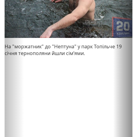
u
s
На "моржатник" до "Нептуна" у парк Топільче 19
січня тернополяни йшли сімʼями.