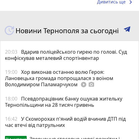
keyboard_arrow_right
Дивитись ще
Новини Тернополя за сьогодні
20:03
Вдарив поліцейського гирею по голові. Суд
конфіскував металевий спортінвентар
19:00
Хор виконав останню волю Героя:
Лановецька громада попрощалася з воїном
Володимиром Паламарчуком
play_circle_filled
photo_camera
18:00
Псевдопрацівник банку ошукав жительку
Тернопільщини на 28 тисяч гривень
16:42
У Скоморохах п'яний водій вчинив ДТП під
час втечі від патрульних
Звернення стосовно нової розмітки і
Від читача