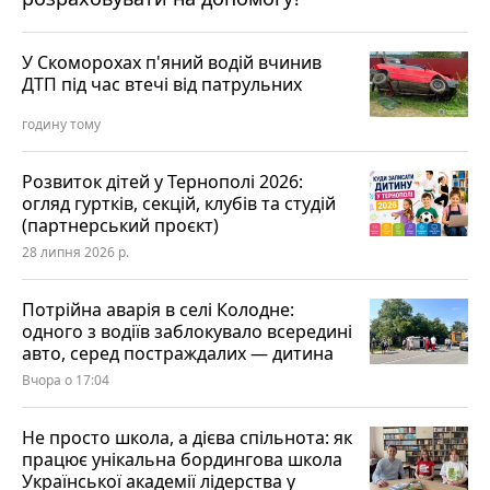
У Скоморохах п'яний водій вчинив
ДТП під час втечі від патрульних
годину тому
Розвиток дітей у Тернополі 2026:
огляд гуртків, секцій, клубів та студій
(партнерський проєкт)
28 липня 2026 р.
Потрійна аварія в селі Колодне:
одного з водіїв заблокувало всередині
авто, серед постраждалих — дитина
Вчора о 17:04
Не просто школа, а дієва спільнота: як
працює унікальна бордингова школа
Української академії лідерства у