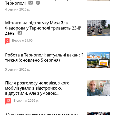
Тернополі
photo_camera
play_circle_filled
4 серпня 2026 р.
Мітинги на підтримку Михайла
Федорова у Тернополі тривають 23-ій
день
photo_camera
6
Вчора о 21:00
Робота в Тернополі: актуальні вакансії
тижня (оновлено 5 серпня)
5 серпня 2026 р.
Після розголосу чоловіка, якого
мобілізували з відстрочкою,
відпустили. Але з умовою…
15
3 серпня 2026 р.
13-ти захисникам та двом видатним