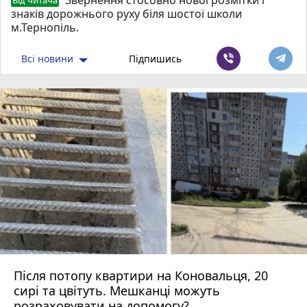
знаків дорожнього руху біля шостої школи
м.Тернопіль.
Всі новини
Підпишись
Після потопу квартири на Коновальця, 20
сирі та цвітуть. Мешканці можуть
розраховувати на допомогу?