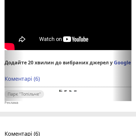
s
Додайте 20 хвилин до вибраних джерел у
Google
Коментарі (6)
Парк "Топільче"
Коментарі (6)