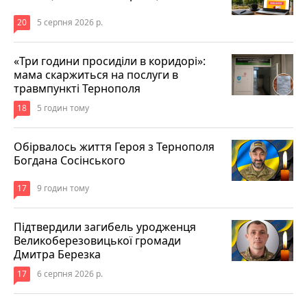
20
5 серпня 2026 р.
«Три години просиділи в коридорі»:
мама скаржиться на послуги в
травмпункті Тернополя
18
5 годин тому
Обірвалось життя Героя з Тернополя
Богдана Сосінського
17
9 годин тому
Підтвердили загибель уродженця
Великоберезовицької громади
Дмитра Березка
17
6 серпня 2026 р.