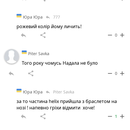
Юра Юра
777
reply
рожевий колір йому личить!
reply
share
remove
add
0
Piter Savka
Того року чомусь Надала не було
reply
share
remove
add
0
Юра Юра
Piter Savka
reply
за то частина helix прийшла з браслетом на
нозі ! напевно гріхи відмити хоче!
reply
share
remove
add
1