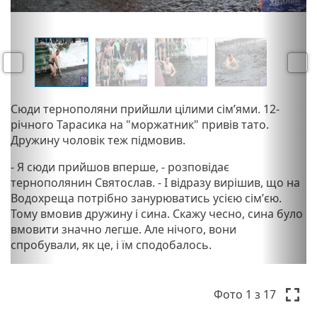
P
N
r
e
e
x
v
t
P
Сюди тернополяни прийшли цілими сімʼями. 12-
i
r
річного Тарасика на "моржатник" привів тато.
o
e
Дружину чоловік теж підмовив.
u
v
s
- Я сюди прийшов вперше, - розповідає
i
тернополянин Святослав. - І відразу вирішив, що на
o
Водохреща потрібно занурюватись усією сімʼєю.
u
Тому вмовив дружину і сина. Скажу чесно, сина було
s
вмовити значно легше. Але нічого, вони
спробували, як це, і їм сподобалось.
P
N
r
e
Фото
1
з 17
e
x