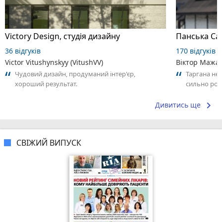
Victory Design, студія дизайну
Панська Са
36 відгуків
170 відгуків
Victor Vitushynskyy (VitushVV)
Віктор Мажа
Чудовий дизайн, продуманий інтер'єр,
Таргана не
хороший результат.
сильно роз
keyboard_arrow_right
Дивитись ще
СВІЖИЙ ВИПУСК