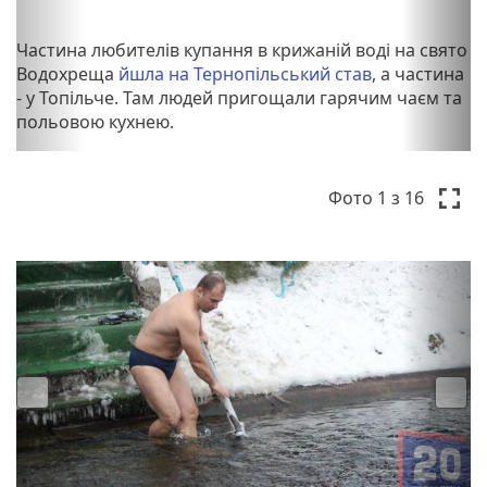
Частина любителів купання в крижаній воді на свято
Водохреща
йшла на Тернопільський став
, а частина
- у Топільче. Там людей пригощали гарячим чаєм та
польовою кухнею.
P
N
r
e
Фото
1
з 16
e
x
v
t
i
o
u
s