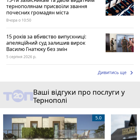
тернополянам присвоїли звання
почесних громадян міста
Вчора о 10:50
15 років за вбивство випускниці:
апеляційний суд залишив вирок
Василю Гнатюку без змін
5 серпня 2026 р.
keyboard_arrow_right
Дивитись ще
Ваші відгуки про послуги у
Тернополі
5.0