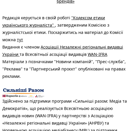
брендів»
Редакція керується в своїй роботі
"Кодексом етики
українського журналіста"
, затвердженим Комісією з
журналістської етики. Поскаржитись на матеріал до Комісії
можна
тут
Видання є членом
Асоціації Незалежні регіональні видавці
України
та Всесвітньої асоціації видавців
WAN-IFRA
Матеріали з позначками "Новини компаній", "Прес-служба",
"Реклама" та "Партнерський проєкт" опубліковані на правах
реклами.
Здійснено за підтримки програми «Сильніші разом: Медіа та
Демократія», що реалізується Всесвітньою асоціацією
видавців новин (WAN-IFRA) у партнерстві з Асоціацією
«Незалежні регіональні видавці України» (АНРВУ) та
Норвезькою асоціацією медіабізнесу (MBL) за підтримки