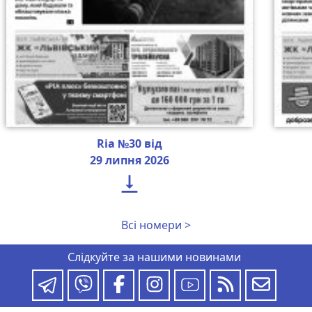
Ria №30 від
29 липня 2026

Всі номери >
Слідкуйте за нашими новинами