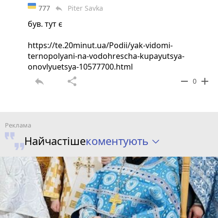
777
Piter Savka
reply
був. тут є
https://te.20minut.ua/Podii/yak-vidomi-
ternopolyani-na-vodohrescha-kupayutsya-
onovlyuetsya-10577700.html
reply
share
remove
add
0
коментують
Найчастіше