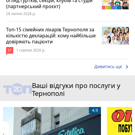
огляд гуртків, секцій, клубів та студій
(партнерський проєкт)
28 липня 2026 р.
Топ-15 сімейних лікарів Тернополя за
кількістю декларацій: кому найбільше
довіряють пацієнти
31
1 серпня 2026 р.
keyboard_arrow_right
Дивитись ще
Ваші відгуки про послуги у
Тернополі
4.9