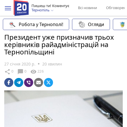
Пишеш ти! Коментує
Всі новини
Обговорен
Тернопіль
Робота у Тернополі!
Огляди
Президент уже призначив трьох
керівників райадміністрацій на
Тернопільщині
27 січня 2020 р.
20 хвилин
chat_bubble
share
visibility
0
0
226