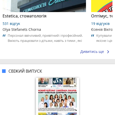
Estetica, стоматологія
Оптімус, те
531 відгук
19 відгуків
Olya Stefanets Chorna
Єсенія Вікто
Персонал ввічливий, привітний і професійний.
Купували п
Вміють працювати з дітьми, навіть з тими , які
якісне і ці
бояться стоматологів. Ми з...
Дякую. Ре
keyboard_arrow_right
Дивитись ще
СВІЖИЙ ВИПУСК