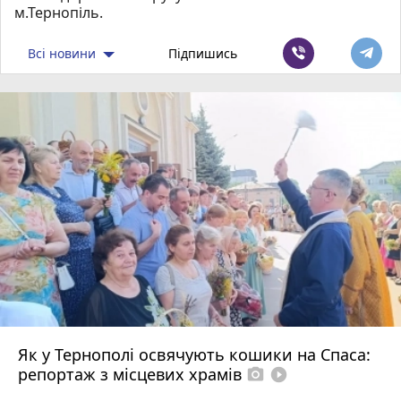
м.Тернопіль.
Всі новини
Підпишись
Як у Тернополі освячують кошики на Спаса:
репортаж з місцевих храмів
photo_camera
play_circle_filled