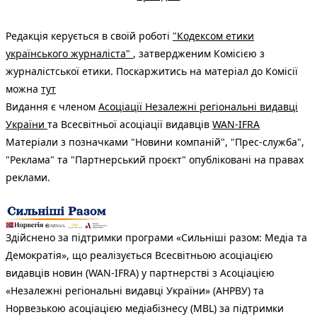
Редакція керується в своїй роботі
"Кодексом етики
українського журналіста"
, затвердженим Комісією з
журналістської етики. Поскаржитись на матеріал до Комісії
можна
тут
Видання є членом
Асоціації Незалежні регіональні видавці
України
та Всесвітньої асоціації видавців
WAN-IFRA
Матеріали з позначками "Новини компаній", "Прес-служба",
"Реклама" та "Партнерський проєкт" опубліковані на правах
реклами.
Здійснено за підтримки програми «Сильніші разом: Медіа та
Демократія», що реалізується Всесвітньою асоціацією
видавців новин (WAN-IFRA) у партнерстві з Асоціацією
«Незалежні регіональні видавці України» (АНРВУ) та
Норвезькою асоціацією медіабізнесу (MBL) за підтримки