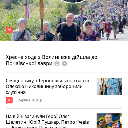
78
4 серпня 2026 р.
Хресна хода з Волині вже дійшла до
Почаївської лаври
photo_camera
play_circle_filled
Священнику з Тернопільської єпархії
Олексію Николишину заборонили
служіння
36
5 серпня 2026 р.
На війні загинули Герої Олег
Шелетин, Юрій Пушкар, Петро Федів
та Володимир Паламарчук