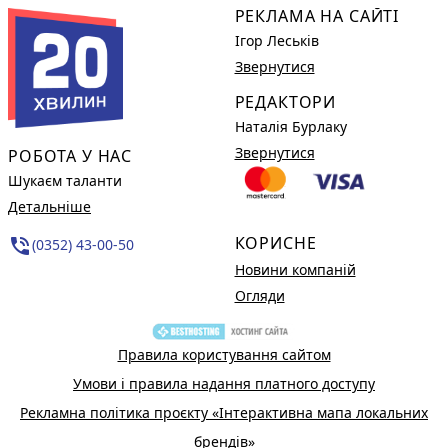
РЕКЛАМА НА САЙТІ
Ігор Леськів
Звернутися
РЕДАКТОРИ
Наталія Бурлаку
Звернутися
РОБОТА У НАС
Шукаєм таланти
Детальніше
КОРИСНЕ
phone_in_talk
(0352) 43-00-50
Новини компаній
Огляди
Правила користування сайтом
Умови і правила надання платного доступу
Рекламна політика проєкту «Інтерактивна мапа локальних
брендів»