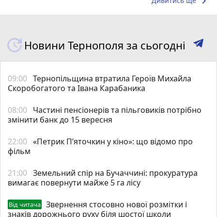
keyboard_arrow_right
Дивитись ще
Новини Тернополя за сьогодні
09:00
Тернопільщина втратила Героїв Михайла
Скоробогатого та Івана Карабаника
08:00
Частині пенсіонерів та пільговиків потрібно
змінити банк до 15 вересня
22:00
«Петрик П’яточкин у кіно»: що відомо про
фільм
21:00
Земельний спір на Бучаччині: прокуратура
вимагає повернути майже 5 га лісу
Звернення стосовно нової розмітки і
Від читача
знаків дорожнього руху біля шостої школи