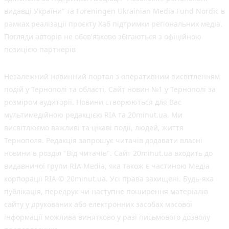
видавці України” та Foreningen Ukrainian Media Fund Nordic в
рамках реалізації проєкту Хаб підтримки регіональних медіа.
Погляди авторів не обов'язково збігаються з офіційною
позицією партнерів
Незалежний новинний портал з оперативним висвітленням
подій у Тернополі та області. Сайт новин №1 у Тернополі за
розміром аудиторії. Новини створюються для Вас
мультимедійною редакцією RIA та 20minut.ua. Ми
висвітлюємо важливі та цікаві події, людей, життя
Тернополя. Редакція запрошує читачів додавати власні
новини в розділ "Від читачів". Сайт 20minut.ua входить до
видавничої групи RIA Media, яка також є частиною Медіа
корпорації RIA © 20minut.ua. Усі права захищені. Будь-яка
публiкацiя, передрук чи наступне поширення матеріалів
сайту у друкованих або електронних засобах масової
інформації можлива винятково у разі письмового дозволу