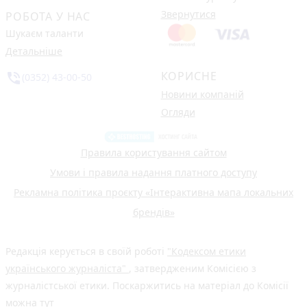
Звернутися
РОБОТА У НАС
Шукаєм таланти
Детальніше
КОРИСНЕ
phone_in_talk
(0352) 43-00-50
Новини компаній
Огляди
Правила користування сайтом
Умови і правила надання платного доступу
Рекламна політика проєкту «Інтерактивна мапа локальних
брендів»
Редакція керується в своїй роботі
"Кодексом етики
українського журналіста"
, затвердженим Комісією з
журналістської етики. Поскаржитись на матеріал до Комісії
можна
тут