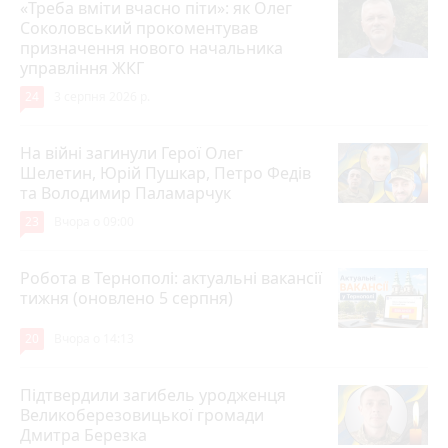
«Треба вміти вчасно піти»: як Олег
Соколовський прокоментував
призначення нового начальника
управління ЖКГ
24
3 серпня 2026 р.
На війні загинули Герої Олег
Шелетин, Юрій Пушкар, Петро Федів
та Володимир Паламарчук
23
Вчора о 09:00
Робота в Тернополі: актуальні вакансії
тижня (оновлено 5 серпня)
20
Вчора о 14:13
Підтвердили загибель уродженця
Великоберезовицької громади
Дмитра Березка