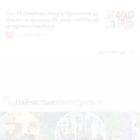
Топ-15 сімейних лікарів Тернополя за
кількістю декларацій: кому найбільше
довіряють пацієнти
30
1 серпня 2026 р.
keyboard_arrow_right
Дивитись ще
коментують
Найчастіше