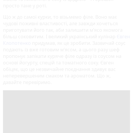
просто тане у роті.
Що ж до самої курки, то візьмемо філе. Воно має
чудові поживні властивості, але завжди хочеться
приготувати його так, аби залишити м’ясо якомога
більш соковитим. І великий український кулінар
Євген
Клопотенко
придумав, як це зробити. Зазвичай соус
подають із вже готовим м’ясом, а цього разу шеф
пропонує запікати куряче філе одразу із соусом на
основі йогурту, спецій та томатного соку. Євген
обіцяє, що це незвичайне поєднання здивує вас
неперевершеним смаком та ароматом. Що ж,
давайте перевіримо.