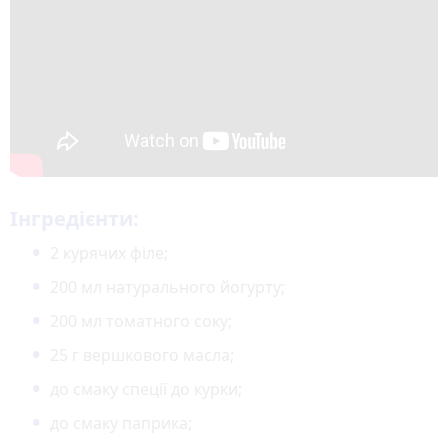
Інгредієнти:
2 курячих філе;
200 мл натурального йогурту;
200 мл томатного соку;
25 г вершкового масла;
до смаку спеції до курки;
до смаку паприка;