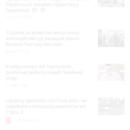
Української академії лідерства у
Тернополі
photo_camera
play_circle_filled
4 серпня 2026 р.
15 років за вбивство випускниці:
апеляційний суд залишив вирок
Василю Гнатюку без змін
Вчора о 17:07
В амбулаторії №6 Тернополя
розпочав роботу новий сімейний
лікар
6 годин тому
«Дорогу зробили, і на тому все»: чи
задоволені мешканці ремонтом на
Стуса, 2
5
4 серпня 2026 р.