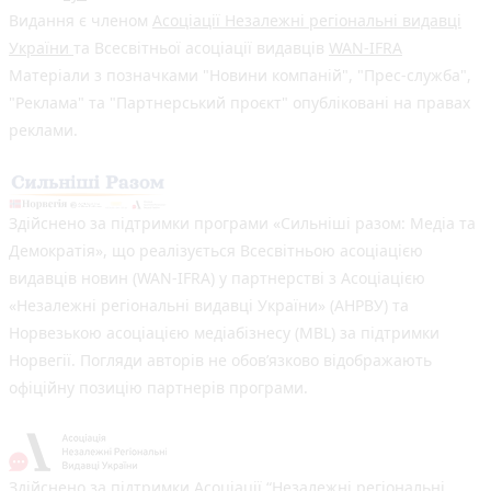
Видання є членом
Асоціації Незалежні регіональні видавці
України
та Всесвітньої асоціації видавців
WAN-IFRA
Матеріали з позначками "Новини компаній", "Прес-служба",
"Реклама" та "Партнерський проєкт" опубліковані на правах
реклами.
Здійснено за підтримки програми «Сильніші разом: Медіа та
Демократія», що реалізується Всесвітньою асоціацією
видавців новин (WAN-IFRA) у партнерстві з Асоціацією
«Незалежні регіональні видавці України» (АНРВУ) та
Норвезькою асоціацією медіабізнесу (MBL) за підтримки
Норвегії. Погляди авторів не обов’язково відображають
офіційну позицію партнерів програми.
Здійснено за підтримки Асоціації “Незалежні регіональні