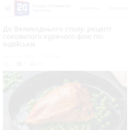
Пишеш ти! Коментує
Всі новини
Обговорен
Тернопіль
До Великоднього столу: рецепт
соковитого курячого філе по-
індійськи
28 квітня 2024 р.
RIA плюс
chat_bubble
share
visibility
1
0
883