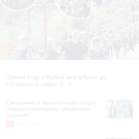
78
4 серпня 2026 р.
Хресна хода з Волині вже дійшла до
Почаївської лаври
photo_camera
play_circle_filled
Священнику з Тернопільської єпархії
Олексію Николишину заборонили
служіння
36
Вчора о 10:53