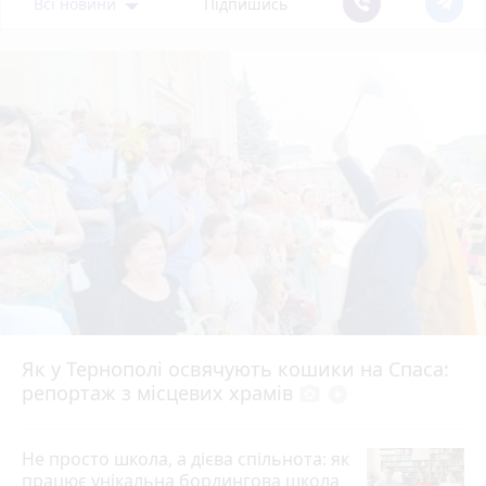
Всі новини
Підпишись
Як у Тернополі освячують кошики на Спаса:
репортаж з місцевих храмів
photo_camera
play_circle_filled
Не просто школа, а дієва спільнота: як
працює унікальна бордингова школа