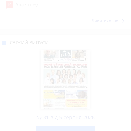
16
9 годин тому
keyboard_arrow_right
Дивитись ще
СВІЖИЙ ВИПУСК
№ 31 від 5 серпня 2026