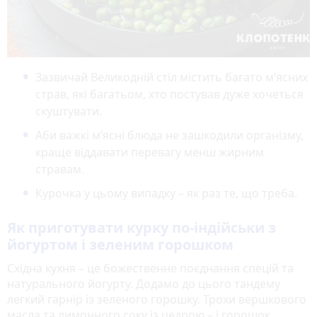
Зазвичай Великодній стіл містить багато м’ясних
страв, які багатьом, хто постував дуже хочеться
скуштувати.
Аби важкі м’ясні блюда не зашкодили організму,
краще віддавати перевагу менш жирним
стравам.
Курочка у цьому випадку – як раз те, що треба.
Як приготувати курку по-індійськи з
йогуртом і зеленим горошком
Східна кухня – це божественне поєднання спецій та
натурального йогурту. Додамо до цього тандему
легкий гарнір із зеленого горошку. Трохи вершкового
масла та лимонного соку із цедрою – і горошок