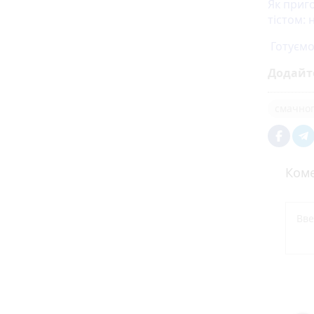
Як приг
тістом:
Готуємо 
Додайт
смачно
Коме