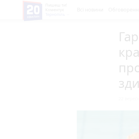
Пишеш ти!
Всі новини
Обговоренн
Коментує
Тернопіль
Гар
кра
про
зди
22 вересн