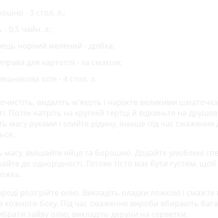
ошно - 3 стол. л.;
ь - 0,5 чайн. л.;
ець чорний мелений - дрібка;
права для картоплі - за смаком;
яшникова олія - 4 стол. л.
почистіть, видаліть м'якоть і наріжте великими шматочк
і. Потім натріть на крупній тертці й відкиньте на друшля
ть масу руками і злийте рідину, інакше під час смаження
ься.
ь масу, вмішайте яйце та борошно. Додайте улюблені спец
йте до однорідності. Готове тісто має бути густим, щоб
ложка.
роді розігрійте олію. Викладіть оладки ложкою і смажте 
із кожного боку. Під час смаження вироби вбирають бага
брати зайву олію, викладіть деруни на серветки.