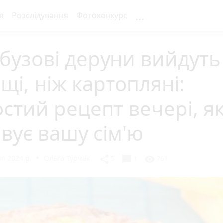
...
я
Розслідування
Фотоконкурс
бузові деруни вийдуть
щі, ніж картопляні:
стий рецепт вечері, я
вує вашу сім'ю
я 2024 р.
Ольга Турчак
chat_bubble
share
visibility
5
1
761