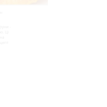
он
руни -
ю. Ці
жна
ецепт