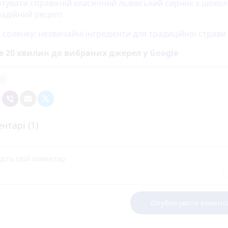
отувати справжній класичний львівський сирник з шоко
 надійний рецепт
солянку: незвичайні інгредієнти для традиційної страви
е 20 хвилин до вибраних джерел у
Google
го
нтарі (1)
Опублікувати комент