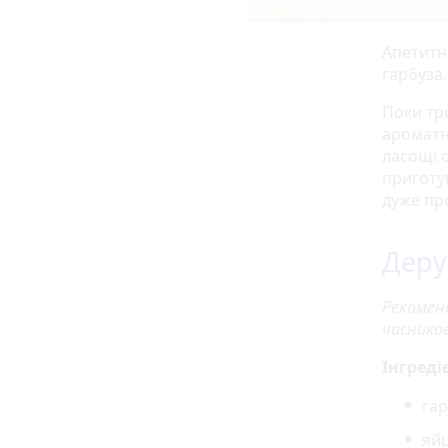
Апетитн
гарбуза.
Поки три
ароматні
ласощі 
приготув
дуже пр
Деру
Рекомен
часников
Інгреді
гар
яйц