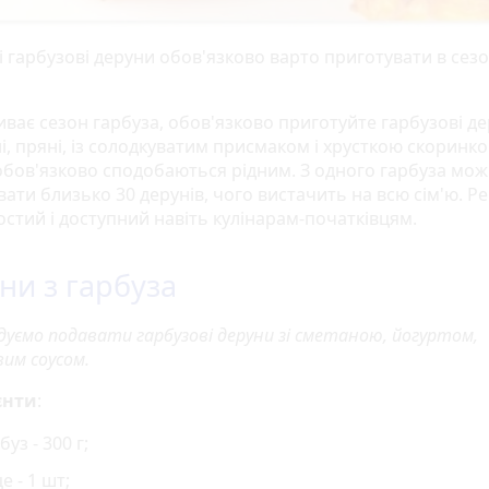
і гарбузові деруни обов'язково варто приготувати в сез
ває сезон гарбуза, обов'язково приготуйте гарбузові де
, пряні, із солодкуватим присмаком і хрусткою скоринко
обов'язково сподобаються рідним. З одного гарбуза мо
ати близько 30 дерунів, чого вистачить на всю сім'ю. Р
остий і доступний навіть кулінарам-початківцям.
ни з гарбуза
дуємо подавати гарбузові деруни зі сметаною, йогуртом,
им соусом.
єнти
:
буз - 300 г;
е - 1 шт;