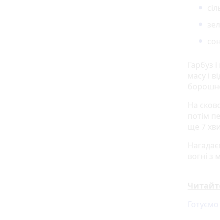
сіл
зел
со
Гарбуз і
масу і 
борошно,
На сково
потім п
ще 7 хв
Нагадає
вогні з м
Читайт
Готуємо