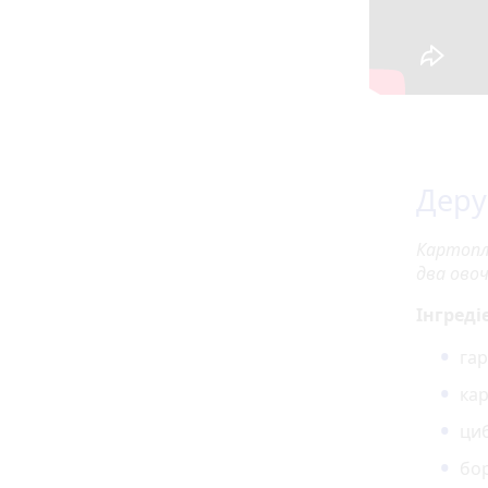
Деру
Картопл
два ово
Інгреді
гар
кар
циб
бор