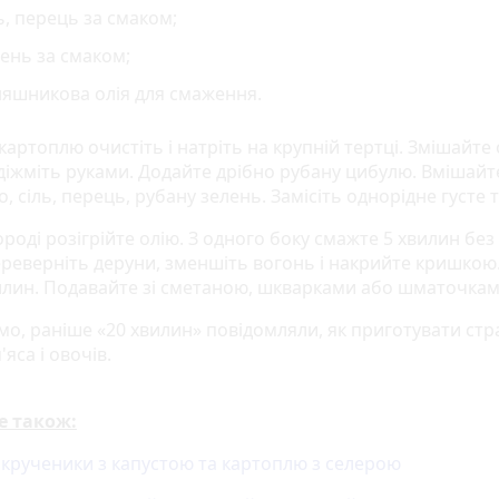
ь, перець за смаком;
ень за смаком;
няшникова олія для смаження.
 картоплю очистіть і натріть на крупній тертці. Змішайте
відіжміть руками. Додайте дрібно рубану цибулю. Вмішайт
 сіль, перець, рубану зелень. Замісіть однорідне густе т
роді розігрійте олію. З одного боку смажте 5 хвилин без
ереверніть деруни, зменшіть вогонь і накрийте кришкою.
илин. Подавайте зі сметаною, шкварками або шматочкам
мо, раніше «20 хвилин» повідомляли, як приготувати стр
'яса і овочів.
е також:
 крученики з капустою та картоплю з селерою