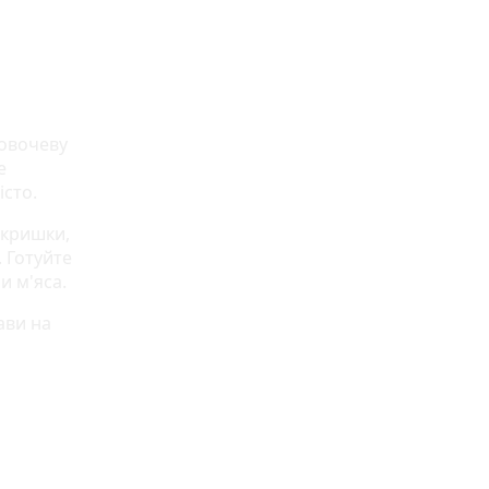
 овочеву
е
істо.
 кришки,
 Готуйте
и м'яса.
ави на