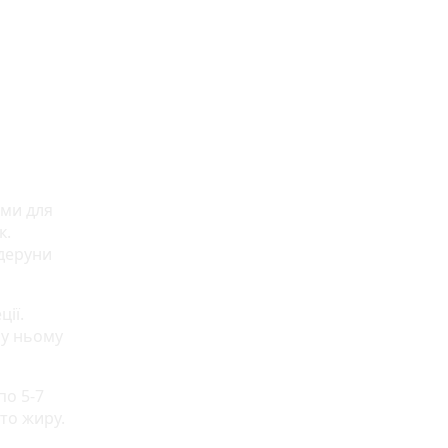
ами для
к.
 деруни
ії.
 у ньому
по 5-7
то жиру.