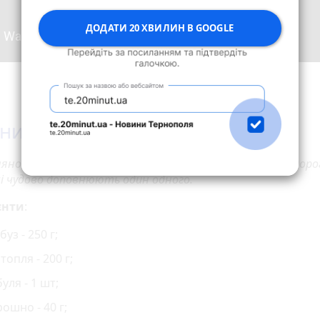
ДОДАТИ 20 ХВИЛИН В GOOGLE
ни з гарбуза та картоплі
яно-гарбузові деруни виходять дуже смачними та недорог
чі чудово доповнюють один одного.
єнти
:
буз - 250 г;
топля - 200 г;
уля - 1 шт;
ошно - 40 г;