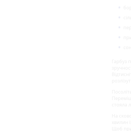
бор
сіл
пер
при
сон
Гарбуз 
зручност
Відтисні
розлізут
Посоліт
Переміша
стояла 
На сково
хвилин 
Щоб при