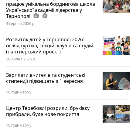
працює унікальна бордингова школа
Української академії лідерства у
Тернополі
photo_camera
play_circle_filled
4 серпня 2026 р.
Розвиток дітей у Тернополі 2026:
огляд гуртків, секцій, клубів та студій
(партнерський проєкт)
28 липня 2026 р.
Зарплати вчителів та студентські
стипендії підвищать з 1 вересня
10 годин тому
Центр Теребовлі розрили: бруківку
прибрали, буде нове покриття
10 годин тому