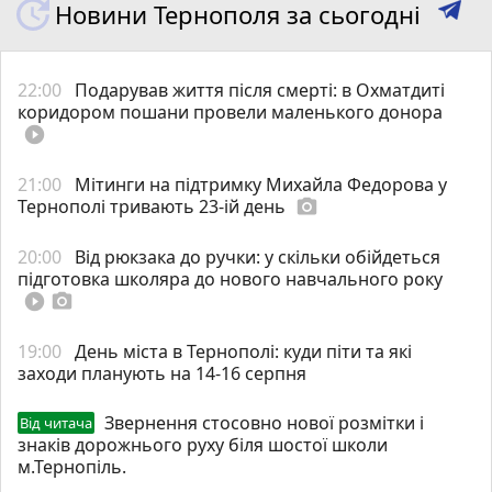
Новини Тернополя за сьогодні
22:00
Подарував життя після смерті: в Охматдиті
коридором пошани провели маленького донора
play_circle_filled
21:00
Мітинги на підтримку Михайла Федорова у
Тернополі тривають 23-ій день
photo_camera
20:00
Від рюкзака до ручки: у скільки обійдеться
підготовка школяра до нового навчального року
play_circle_filled
photo_camera
19:00
День міста в Тернополі: куди піти та які
заходи планують на 14-16 серпня
Звернення стосовно нової розмітки і
Від читача
знаків дорожнього руху біля шостої школи
м.Тернопіль.