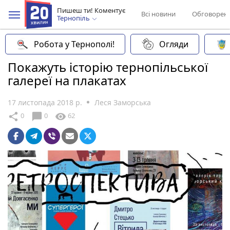
Пишеш ти! Коментує
Всі новини
Обговорен
Тернопіль
Робота у Тернополі!
Огляди
Покажуть історію тернопільської
галереї на плакатах
17 листопада 2018 р.
Леся Заморська
chat_bubble
share
visibility
0
0
62