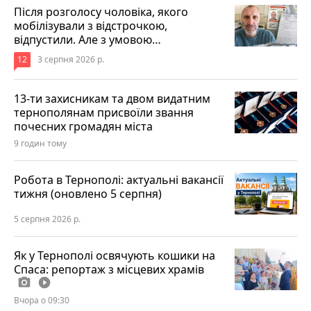
Після розголосу чоловіка, якого
мобілізували з відстрочкою,
відпустили. Але з умовою…
12
3 серпня 2026 р.
13-ти захисникам та двом видатним
тернополянам присвоїли звання
почесних громадян міста
9 годин тому
Робота в Тернополі: актуальні вакансії
тижня (оновлено 5 серпня)
5 серпня 2026 р.
Як у Тернополі освячують кошики на
Спаса: репортаж з місцевих храмів
photo_camera
play_circle_filled
Вчора о 09:30