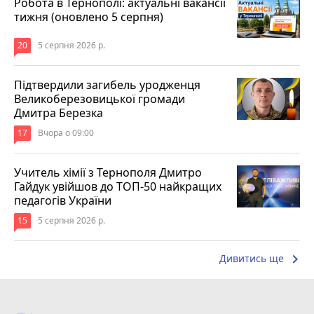
Робота в Тернополі: актуальні вакансії
тижня (оновлено 5 серпня)
20
5 серпня 2026 р.
Підтвердили загибель уродженця
Великоберезовицької громади
Дмитра Березка
17
Вчора о 09:00
Учитель хімії з Тернополя Дмитро
Гайдук увійшов до ТОП-50 найкращих
педагогів України
15
5 серпня 2026 р.
keyboard_arrow_right
Дивитись ще