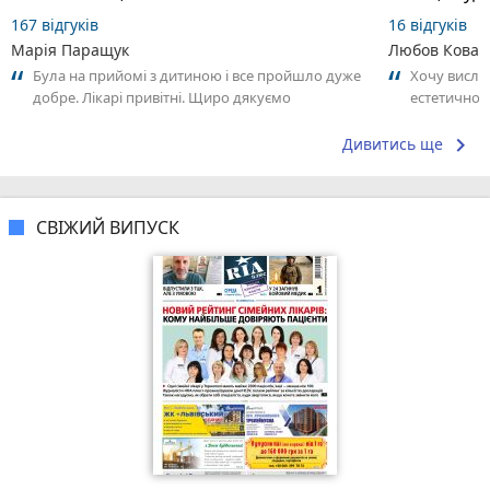
167 відгуків
16 відгуків
Марія Паращук
Любов Ковал
Була на прийомі з дитиною і все пройшло дуже
Хочу вислов
добре. Лікарі привітні. Щиро дякуємо
естетичної 
найтепліші
справжнє...
keyboard_arrow_right
Дивитись ще
СВІЖИЙ ВИПУСК