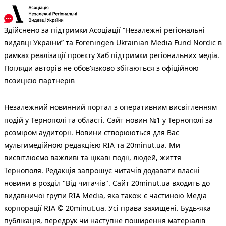
Здійснено за підтримки Асоціації “Незалежні регіональні
видавці України” та Foreningen Ukrainian Media Fund Nordic в
рамках реалізації проєкту Хаб підтримки регіональних медіа.
Погляди авторів не обов'язково збігаються з офіційною
позицією партнерів
Незалежний новинний портал з оперативним висвітленням
подій у Тернополі та області. Сайт новин №1 у Тернополі за
розміром аудиторії. Новини створюються для Вас
мультимедійною редакцією RIA та 20minut.ua. Ми
висвітлюємо важливі та цікаві події, людей, життя
Тернополя. Редакція запрошує читачів додавати власні
новини в розділ "Від читачів". Сайт 20minut.ua входить до
видавничої групи RIA Media, яка також є частиною Медіа
корпорації RIA © 20minut.ua. Усі права захищені. Будь-яка
публiкацiя, передрук чи наступне поширення матеріалів