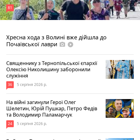
81
4 серпня 2026 р.
Хресна хода з Волині вже дійшла до
Почаївської лаври
photo_camera
play_circle_filled
Священнику з Тернопільської єпархії
Олексію Николишину заборонили
служіння
36
5 серпня 2026 р.
На війні загинули Герої Олег
Шелетин, Юрій Пушкар, Петро Федів
та Володимир Паламарчук
24
5 серпня 2026 р.