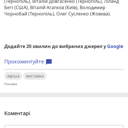
(Тернопіль), Віталій Довгасенко (Тернопіль), Ліланд
Беті (США), Віталій Агапєєв (Київ), Володимир
Чорнобай (Тернопіль), Олег Сусленко (Жовква).
Додайте 20 хвилин до вибраних джерел у
Google
Прокоментуйте
chat_bubble
афіша
виставка
Коментарі