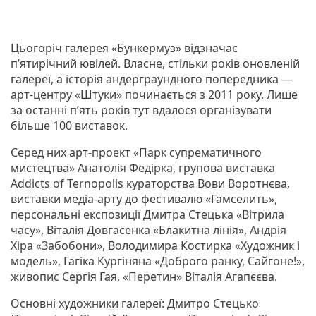
Цьогоріч галерея «Бункермуз» відзначає
п’ятирічний ювілей. Власне, стільки років оновленій
галереї, а історія андерграундного попередника —
арт-центру «Штуки» починається з 2011 року. Лише
за останні п’ять років тут вдалося організувати
більше 100 виставок.
Серед них арт-проект «Парк супрематичного
мистецтва» Анатолія Федірка, групова виставка
Addicts of Ternopolis кураторства Вови Воротнєва,
виставки медіа-арту до фестивалю «Гамселить»,
персональні експозиції Дмитра Стецька «Вітрила
часу», Віталія Довгасенка «Блакитна лінія», Андрія
Хіра «Забобони», Володимира Костирка «Художник і
модель», Гагіка Кургіняна «Доброго ранку, Сайгоне!»,
живопис Сергія Гая, «Перетин» Віталія Агапєєва.
Основні художники галереї: Дмитро Стецько