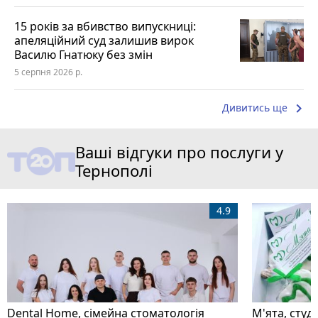
15 років за вбивство випускниці:
апеляційний суд залишив вирок
Василю Гнатюку без змін
5 серпня 2026 р.
keyboard_arrow_right
Дивитись ще
Ваші відгуки про послуги у
Тернополі
4.9
Dental Home, сімейна стоматологія
М'ята, студ