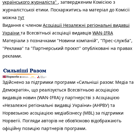
українського журналіста"
, затвердженим Комісією з
журналістської етики. Поскаржитись на матеріал до Комісії
можна
тут
Видання є членом
Асоціації Незалежні регіональні видавці
України
та Всесвітньої асоціації видавців
WAN-IFRA
Матеріали з позначками "Новини компаній", "Прес-служба",
"Реклама" та "Партнерський проєкт" опубліковані на правах
реклами.
Здійснено за підтримки програми «Сильніші разом: Медіа та
Демократія», що реалізується Всесвітньою асоціацією
видавців новин (WAN-IFRA) у партнерстві з Асоціацією
«Незалежні регіональні видавці України» (АНРВУ) та
Норвезькою асоціацією медіабізнесу (MBL) за підтримки
Норвегії. Погляди авторів не обов’язково відображають
офіційну позицію партнерів програми.