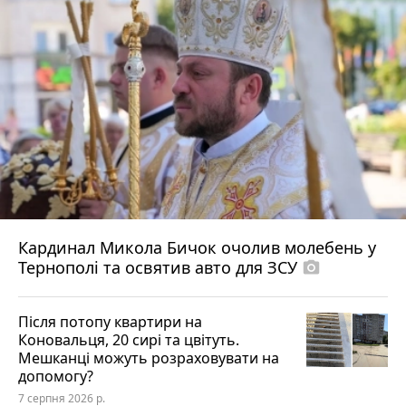
Кардинал Микола Бичок очолив молебень у
Тернополі та освятив авто для ЗСУ
photo_camera
Після потопу квартири на
Коновальця, 20 сирі та цвітуть.
Мешканці можуть розраховувати на
допомогу?
7 серпня 2026 р.