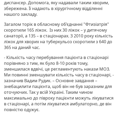
диспансер. Допомога, яку надавали таким хворим,
збережена. Її надають в хірургічному відділенні
нашого закладу.
Загалом торік в обласному об’єднанні "Фтизіатрія"
скоротили 165 ліжок. Із них 30 ліжок – у дитячому
санаторії, а 135 – в стаціонарах. З 2010 року кількість
ліжок для хворих на туберкульоз скоротили з 640 до
365 на даний час.
- Кількість часу перебування пацієнта в стаціонарі
порівняно з тим, як було 8-10 років тому,
зменшилася вдвічі, це регламентують накази МОЗ.
Ми повинні зменшувати кількість часу в стаціонарі, -
зазначив Вадим Рудик. – Основне завдання –
знебацилити пацієнта, щоб він не був заразним для
оточуючих. Так у всій Україні. Таким чином
максимально до півроку пацієнти можуть лікуватися
в стаціонарі, а потім лікуватися амбулаторно, де він
повністю одужує.