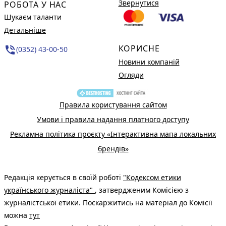
Звернутися
РОБОТА У НАС
Шукаєм таланти
Детальніше
КОРИСНЕ
phone_in_talk
(0352) 43-00-50
Новини компаній
Огляди
Правила користування сайтом
Умови і правила надання платного доступу
Рекламна політика проєкту «Інтерактивна мапа локальних
брендів»
Редакція керується в своїй роботі
"Кодексом етики
українського журналіста"
, затвердженим Комісією з
журналістської етики. Поскаржитись на матеріал до Комісії
можна
тут