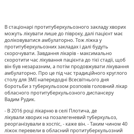
В стаціонарі протитуберкульозного закладу хворих
можуть лікувати лише до півроку, далі пацієнт має
доліковуватися амбулаторно. Тож ліжка у
протитуберкульозних закладах і далі будуть
скорочувати. Завдання лікарів - максимально
скоротити час лікування пацієнта до тієї стадії, щоб
він був незаразним, а потім продовжувати лікування
амбулаторно. Про це під час традиційного круглого
столу для ЗМІ напередодні Всесвітнього дня
боротьби з туберкульозом розповів головний лікар
обласного протитуберкульозного диспансеру
Вадим Рудик.
- В 2016 році лікарню в селі Плотича, де
лікували хворих на позалегеневий туберкульоз,
реорганізували в хоспіс, - каже він. - Таким чином 40
ліжок перевели в обласний протитуберкульозний