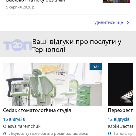
5 серпня 2026 р.
keyboard_arrow_right
Дивитись ще
Ваші відгуки про послуги у
Тернополі
5.0
Cedar, стоматологічна студія
Перехрестя
16 відгуків
12 відгуків
Olesya Yaremchuk
Юрій Застав
Лікуюсь тут вже багато років- залишаюсь
Готель приє