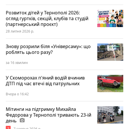
Розвиток дітей у Тернополі 2026:
огляд гуртків, секцій, клубів та студій
(партнерський проєкт)
28 липня 2026 р.
Знову розрили біля «Універсаму»: що
роблять цього разу?
за 16 хвилин
У Скоморохах п'яний водій вчинив
ДТП під час втечі від патрульних
Вчора о 16:42
Мітинги на підтримку Михайла
Федорова у Тернополі тривають 23-ій
день
photo_camera
7
7 серпня 2026 р.