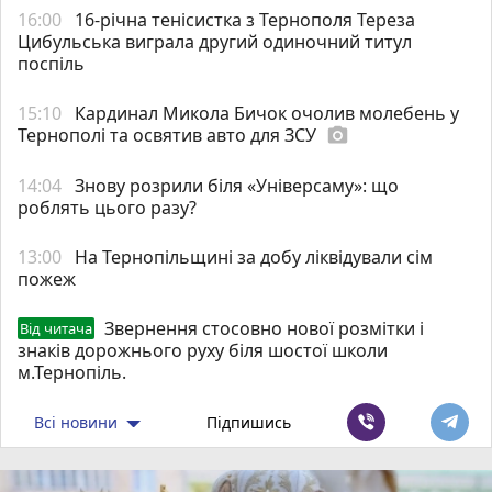
16:00
16-річна тенісистка з Тернополя Тереза
Цибульська виграла другий одиночний титул
поспіль
15:10
Кардинал Микола Бичок очолив молебень у
Тернополі та освятив авто для ЗСУ
photo_camera
14:04
Знову розрили біля «Універсаму»: що
роблять цього разу?
13:00
На Тернопільщині за добу ліквідували сім
пожеж
Звернення стосовно нової розмітки і
Від читача
знаків дорожнього руху біля шостої школи
м.Тернопіль.
Всі новини
Підпишись