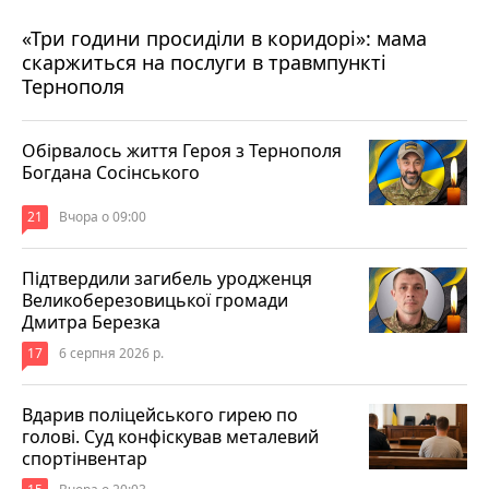
«Три години просиділи в коридорі»: мама
Вчора о 13:05
скаржиться на послуги в травмпункті
Тернополя
Обірвалось життя Героя з Тернополя
Богдана Сосінського
21
Вчора о 09:00
Підтвердили загибель уродженця
Великоберезовицької громади
Дмитра Березка
17
6 серпня 2026 р.
Вдарив поліцейського гирею по
голові. Суд конфіскував металевий
спортінвентар