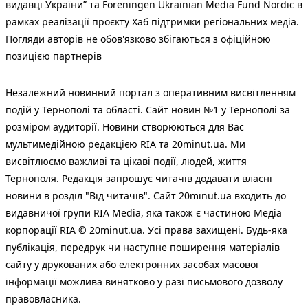
видавці України” та Foreningen Ukrainian Media Fund Nordic в
рамках реалізації проєкту Хаб підтримки регіональних медіа.
Погляди авторів не обов'язково збігаються з офіційною
позицією партнерів
Незалежний новинний портал з оперативним висвітленням
подій у Тернополі та області. Сайт новин №1 у Тернополі за
розміром аудиторії. Новини створюються для Вас
мультимедійною редакцією RIA та 20minut.ua. Ми
висвітлюємо важливі та цікаві події, людей, життя
Тернополя. Редакція запрошує читачів додавати власні
новини в розділ "Від читачів". Сайт 20minut.ua входить до
видавничої групи RIA Media, яка також є частиною Медіа
корпорації RIA © 20minut.ua. Усі права захищені. Будь-яка
публiкацiя, передрук чи наступне поширення матеріалів
сайту у друкованих або електронних засобах масової
інформації можлива винятково у разі письмового дозволу
правовласника.