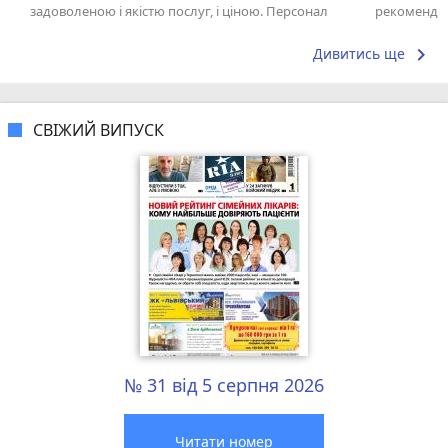
задоволеною і якістю послуг, і ціною. Персонал
рекоменду
привітний і готовий допомогти у...
keyboard_arrow_right
Дивитись ще
СВІЖИЙ ВИПУСК
№ 31 від 5 серпня 2026
Читати номер