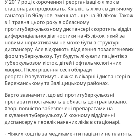
У 2017 році скорочення і реорганізацію ліжок в
стаціонарах продовжать. Кількість ліжок в дитячому
санаторії в Яблунові зменшать ще на 30 ліжок. Також
з 1 травня цього року в обласному
протитуберкульозному диспансері скоротять відділ
диференціальної діагностики на 45 ліжок, який за
новими нормативами не може бути в структурі
диспансеру. Але відкриють відділення позалегеневих
форм туберкульозу. Тут будуть лікувати пацієнтів з
туберкульозом кісток, дітей і офтальмологічних
хворих. Після рішення сесії облради
реорганізовуватимуть ліжка в лікарні і диспансері в
Бережанському та Заліщицькому районах.
Варто зазначити, що всі протитуберкульозні
препарати постачають в область централізовано.
Хворі повністю забезпечені препаратами на
лікування туберкульозу. У кожному відділенні
диспансеру є перелік наявних ліків в стаціонарі.
- Ніяких коштів за медикаменти пацієнти не платять,