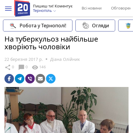
Пишеш ти! Коментує
Всі новини
Обговорен
Тернопіль
Робота у Тернополі!
Огляди
На туберкульоз найбільше
хворіють чоловіки
22 березня 2017 р.
Діана Олійник
chat_bubble
share
visibility
0
0
146