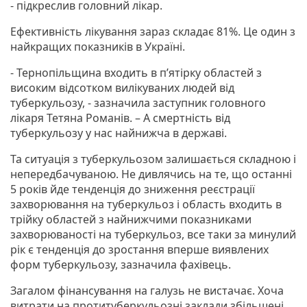
- підкреслив головний лікар.
Ефективність лікування зараз складає 81%. Це один з
найкращих показників в Україні.
- Тернопільщина входить в п’ятірку областей з
високим відсотком вилікуваних людей від
туберкульозу, - зазначила заступник головного
лікаря Тетяна Романів. – А смертність від
туберкульозу у нас найнижча в державі.
Та ситуація з туберкульозом залишається складною і
непередбачуваною. Не дивлячись на те, що останні
5 років йде тенденція до зниження реєстрації
захворювання на туберкульоз і область входить в
трійку областей з найнижчими показниками
захворюваності на туберкульоз, все таки за минулий
рік є тенденція до зростання вперше виявлених
форм туберкульозу, зазначила фахівець.
Загалом фінансування на галузь не вистачає. Хоча
витрати на протитуберкульозні заклади збільшені,