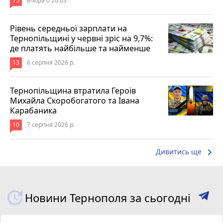
15
Вчора о 20:03
Рівень середньої зарплати на
Тернопільщині у червні зріс на 9,7%:
де платять найбільше та найменше
13
6 серпня 2026 р.
Тернопільщина втратила Героїв
Михайла Скоробогатого та Івана
Карабаника
10
7 серпня 2026 р.
keyboard_arrow_right
Дивитись ще
Новини Тернополя за сьогодні