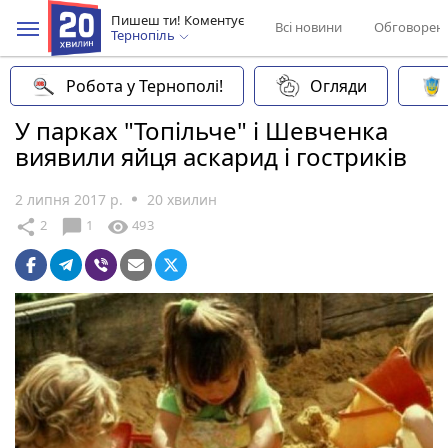
Пишеш ти! Коментує
Всі новини
Обговорен
Тернопіль
Робота у Тернополі!
Огляди
У парках "Топільче" і Шевченка
виявили яйця аскарид і гостриків
2 липня 2017 р.
20 хвилин
chat_bubble
share
visibility
2
1
493