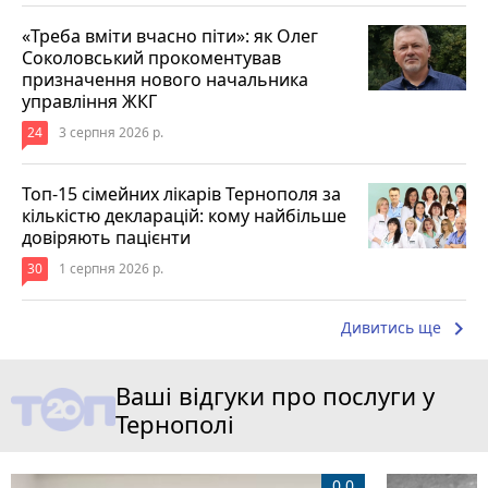
«Треба вміти вчасно піти»: як Олег
Соколовський прокоментував
призначення нового начальника
управління ЖКГ
24
3 серпня 2026 р.
Топ-15 сімейних лікарів Тернополя за
кількістю декларацій: кому найбільше
довіряють пацієнти
30
1 серпня 2026 р.
keyboard_arrow_right
Дивитись ще
Ваші відгуки про послуги у
Тернополі
0.0