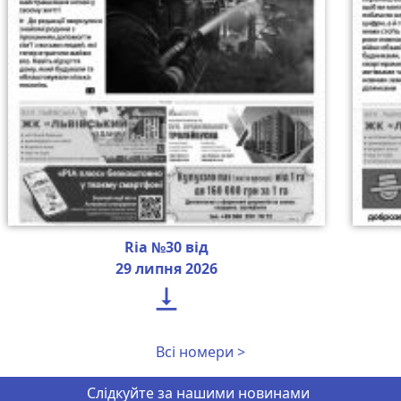
Ria №30 від
29 липня 2026

Всі номери >
Слідкуйте за нашими новинами