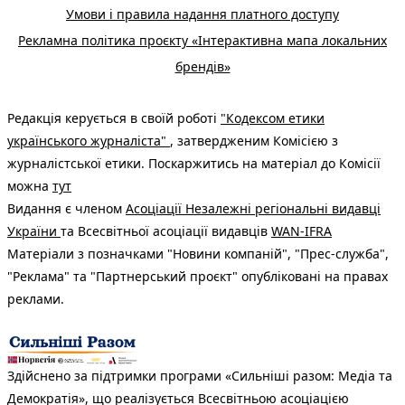
Умови і правила надання платного доступу
Рекламна політика проєкту «Інтерактивна мапа локальних
брендів»
Редакція керується в своїй роботі
"Кодексом етики
українського журналіста"
, затвердженим Комісією з
журналістської етики. Поскаржитись на матеріал до Комісії
можна
тут
Видання є членом
Асоціації Незалежні регіональні видавці
України
та Всесвітньої асоціації видавців
WAN-IFRA
Матеріали з позначками "Новини компаній", "Прес-служба",
"Реклама" та "Партнерський проєкт" опубліковані на правах
реклами.
Здійснено за підтримки програми «Сильніші разом: Медіа та
Демократія», що реалізується Всесвітньою асоціацією