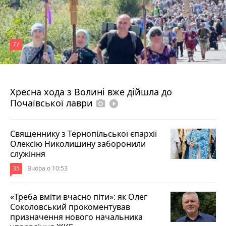
77
4 серпня 2026 р.
Хресна хода з Волині вже дійшла до
Почаївської лаври
photo_camera
play_circle_filled
Священнику з Тернопільської єпархії
Олексію Николишину заборонили
служіння
35
Вчора о 10:53
«Треба вміти вчасно піти»: як Олег
Соколовський прокоментував
призначення нового начальника