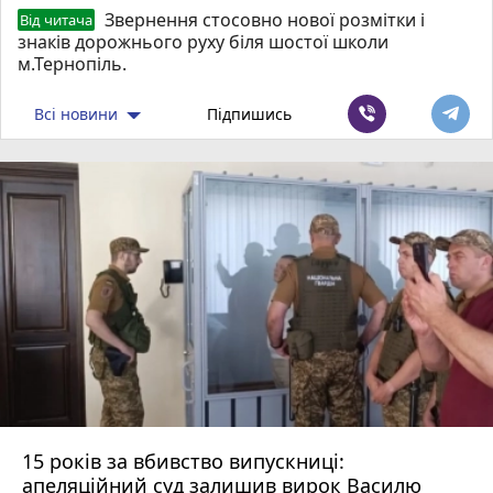
Звернення стосовно нової розмітки і
Від читача
знаків дорожнього руху біля шостої школи
м.Тернопіль.
Всі новини
Підпишись
15 років за вбивство випускниці:
апеляційний суд залишив вирок Василю