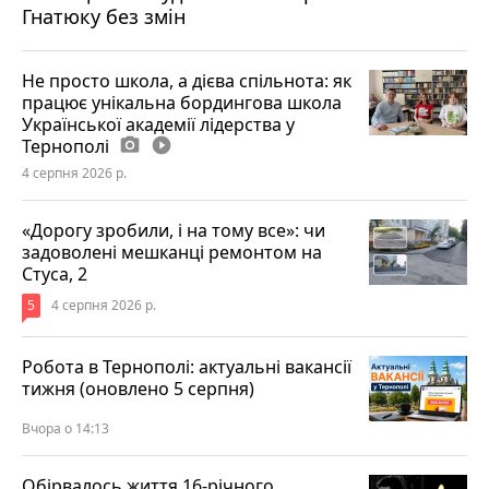
Гнатюку без змін
Не просто школа, а дієва спільнота: як
працює унікальна бордингова школа
Української академії лідерства у
Тернополі
photo_camera
play_circle_filled
4 серпня 2026 р.
«Дорогу зробили, і на тому все»: чи
задоволені мешканці ремонтом на
Стуса, 2
5
4 серпня 2026 р.
Робота в Тернополі: актуальні вакансії
тижня (оновлено 5 серпня)
Вчора о 14:13
Обірвалось життя 16-річного