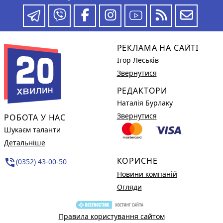
РЕКЛАМА НА САЙТІ
Ігор Леськів
Звернутися
РЕДАКТОРИ
Наталія Бурлаку
Звернутися
РОБОТА У НАС
Шукаєм таланти
Детальніше
КОРИСНЕ
phone_in_talk
(0352) 43-00-50
Новини компаній
Огляди
Правила користування сайтом