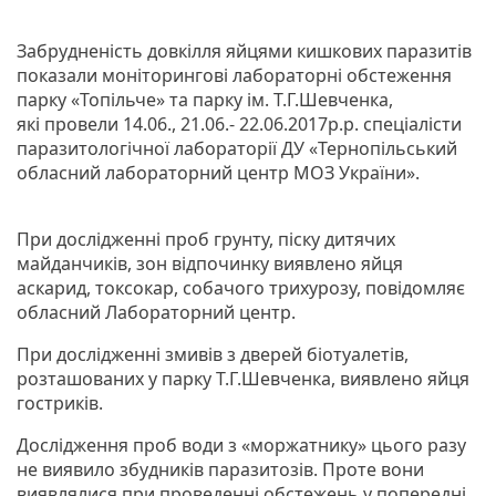
Забрудненість довкілля яйцями кишкових паразитів
показали моніторингові лабораторні обстеження
парку «Топільче» та парку ім. Т.Г.Шевченка,
які провели 14.06., 21.06.- 22.06.2017р.р. спеціалісти
паразитологічної лабораторії ДУ «Тернопільський
обласний лабораторний центр МОЗ України».
При дослідженні проб грунту, піску дитячих
майданчиків, зон відпочинку виявлено яйця
аскарид, токсокар, собачого трихурозу, повідомляє
обласний Лабораторний центр.
При дослідженні змивів з дверей біотуалетів,
розташованих у парку Т.Г.Шевченка, виявлено яйця
гостриків.
Дослідження проб води з «моржатнику» цього разу
не виявило збудників паразитозів. Проте вони
виявлялися при проведенні обстежень у попередні