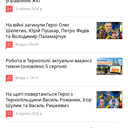
управління ЖКГ
24
3 серпня 2026 р.
На війні загинули Герої Олег
Шелетин, Юрій Пушкар, Петро Федів
та Володимир Паламарчук
22
Вчора о 09:00
Робота в Тернополі: актуальні вакансії
тижня (оновлено 5 серпня)
20
Вчора о 14:13
На щиті повертаються Герої з
Тернопільщини Василь Романюк, Ігор
Шулим та Василь Ришкевич
12
4 серпня 2026 р.