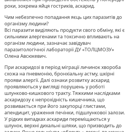
роки, зокрема яйця гостриків, аскарид.
Чим небезпечно попадання яєць цих паразитів до
організму людини?
Всі паразити виділяють продукти свого обміну, які є
сильними алергенами та токсично впливають на
організм людини, зазначає завідувач
паразитологічної лабораторії ДУ «ТОЛЦМОЗУ»
Олена Авсюкевич.
При аскаридозі в період міграції личинок хвороба
схожа на пневмонію, бронхіальну астму, шкірні
прояви алергії. Далі ознаки розвитку аскарид
проявляються у вигляді порушень у роботі
шлунково-кишкового тракту. Тяжкими наслідками
аскаридозу є непрохідність кишечника, що
розвивається при його закупорці глистами,
апендицит, ураження печінки, підшлункової залози.
У рідких випадках аскариди переміщаються у
шлунок, верхні дихальні шляхи, що призводить до
задухи. Якщо гельмінти «оберуть» легені, то можна