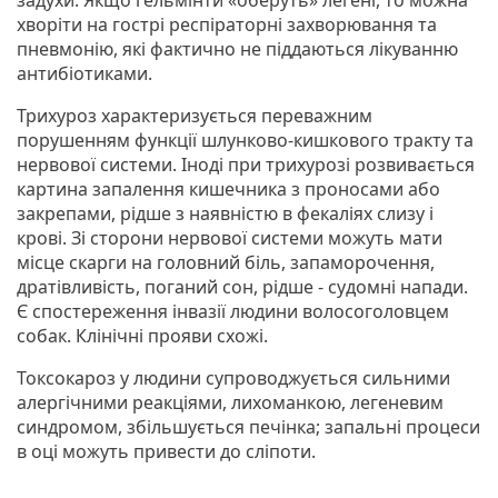
хворіти на гострі респіраторні захворювання та
пневмонію, які фактично не піддаються лікуванню
антибіотиками.
Трихуроз характеризується переважним
порушенням функції шлунково-кишкового тракту та
нервової системи. Іноді при трихурозі розвивається
картина запалення кишечника з проносами або
закрепами, рідше з наявністю в фекаліях слизу і
крові. Зі сторони нервової системи можуть мати
місце скарги на головний біль, запаморочення,
дратівливість, поганий сон, рідше - судомні напади.
Є спостереження інвазії людини волосоголовцем
собак. Клінічні прояви схожі.
Токсокароз у людини супроводжується сильними
алергічними реакціями, лихоманкою, легеневим
синдромом, збільшується печінка; запальні процеси
в оці можуть привести до сліпоти.