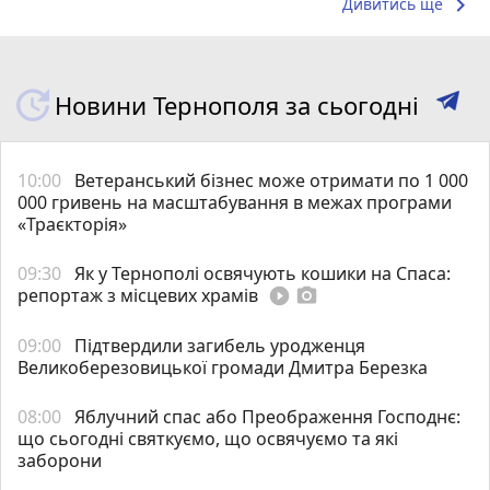
keyboard_arrow_right
Дивитись ще
Новини Тернополя за сьогодні
10:00
Ветеранський бізнес може отримати по 1 000
000 гривень на масштабування в межах програми
«Траєкторія»
09:30
Як у Тернополі освячують кошики на Спаса:
репортаж з місцевих храмів
play_circle_filled
photo_camera
09:00
Підтвердили загибель уродженця
Великоберезовицької громади Дмитра Березка
08:00
Яблучний спас або Преображення Господнє:
що сьогодні святкуємо, що освячуємо та які
заборони