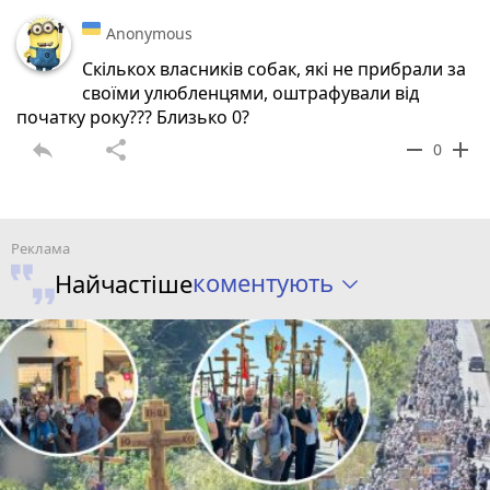
Anonymous
Скількох власників собак, які не прибрали за
своїми улюбленцями, оштрафували від
початку року??? Близько 0?
reply
share
remove
add
0
коментують
Найчастіше