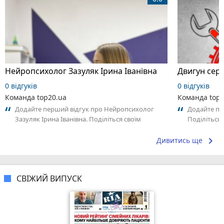
Нейропсихолог Зазуляк Ірина Іванівна
Двигун серв
0 відгуків
0 відгуків
Команда top20.ua
Команда top2
Додайте перший відгук про Нейропсихолог
Додайте пер
Зазуляк Ірина Іванівна. Поділіться своїм
Поділіться
досвідом – що Вам сподобалось, а що ні!...
сподобалос
keyboard_arrow_right
Дивитись ще
СВІЖИЙ ВИПУСК