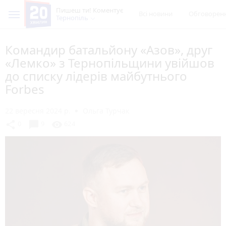
Пишеш ти! Коментує
Всі новини
Обговорен
Тернопіль
Командир батальйону «Азов», друг
«Лемко» з Тернопільщини увійшов
до списку лідерів майбутнього
Forbes
22 вересня 2024 р.
Ольга Турчак
chat_bubble
share
visibility
0
9
624