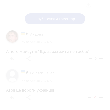
Опублікувати коментар
Андрей
25 вересня 2024 р.
А чого майбутні? Що зараз жити не треба?
reply
share
remove
add
0
Edinson Cavani
22 вересня 2024 р.
Азов це вороги українців
reply
share
remove
add
-1