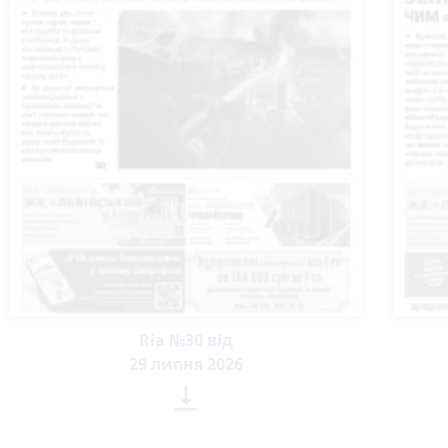
Ria №30 від
29 липня 2026
