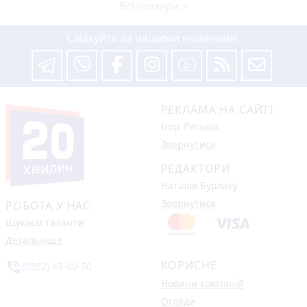
Всі номери >
Слідкуйте за нашими новинами
РЕКЛАМА НА САЙТІ
Ігор Леськів
Звернутися
РЕДАКТОРИ
Наталія Бурлаку
Звернутися
РОБОТА У НАС
Шукаєм таланти
Детальніше
КОРИСНЕ
phone_in_talk
(0352) 43-00-50
Новини компаній
Огляди