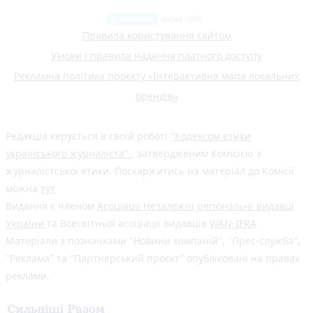
Правила користування сайтом
Умови і правила надання платного доступу
Рекламна політика проєкту «Інтерактивна мапа локальних
брендів»
Редакція керується в своїй роботі
"Кодексом етики
українського журналіста"
, затвердженим Комісією з
журналістської етики. Поскаржитись на матеріал до Комісії
можна
тут
Видання є членом
Асоціації Незалежні регіональні видавці
України
та Всесвітньої асоціації видавців
WAN-IFRA
Матеріали з позначками "Новини компаній", "Прес-служба",
"Реклама" та "Партнерський проєкт" опубліковані на правах
реклами.