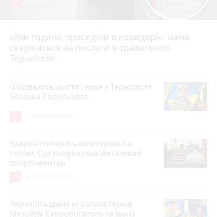
48
«Три години просиділи в коридорі»: мама
8 серпня 2026 р.
скаржиться на послуги в травмпункті
Тернополя
Обірвалось життя Героя з Тернополя
Богдана Сосінського
21
8 серпня 2026 р.
Вдарив поліцейського гирею по
голові. Суд конфіскував металевий
спортінвентар
15
8 серпня 2026 р.
Тернопільщина втратила Героїв
Михайла Скоробогатого та Івана