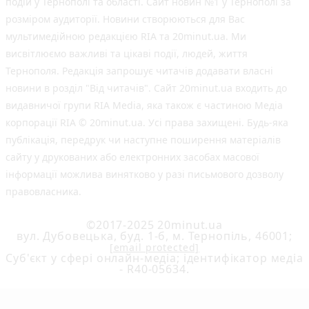
подій у Тернополі та області. Сайт новин №1 у Тернополі за
розміром аудиторії. Новини створюються для Вас
мультимедійною редакцією RIA та 20minut.ua. Ми
висвітлюємо важливі та цікаві події, людей, життя
Тернополя. Редакція запрошує читачів додавати власні
новини в розділ "Від читачів". Сайт 20minut.ua входить до
видавничої групи RIA Media, яка також є частиною Медіа
корпорації RIA © 20minut.ua. Усі права захищені. Будь-яка
публiкацiя, передрук чи наступне поширення матеріалів
сайту у друкованих або електронних засобах масової
інформації можлива винятково у разі письмового дозволу
правовласника.
©2017-2025 20minut.ua
вул. Дубовецька, буд. 1-б, м. Тернопіль, 46001;
[email protected]
Cуб'єкт у сфері онлайн-медіа; ідентифікатор медіа
- R40-05634.