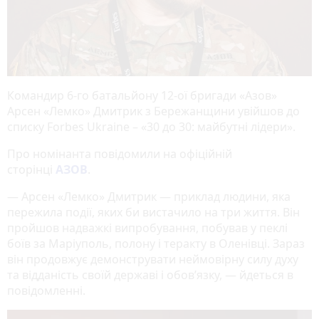
Командир 6-го батальйону 12-ої бригади «Азов»
Арсен «Лемко» Дмитрик з Бережанщини увійшов до
списку Forbes Ukraine – «30 до 30: майбутні лідери».
Про номінанта повідомили на офіційній
сторінці
АЗОВ
.
— Арсен «Лемко» Дмитрик — приклад людини, яка
пережила події, яких би вистачило на три життя. Він
пройшов надважкі випробування, побував у пеклі
боїв за Маріуполь, полону і теракту в Оленівці. Зараз
він продовжує демонструвати неймовірну силу духу
та відданість своїй державі і обов’язку, — йдеться в
повідомленні.