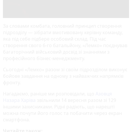
За словами комбата, головний принцип створення
підрозділу — зібрати вмотивовану керівну команду,
яка під себе підбере особовий склад. Під час
створення свого 6-го батальйону, «Лемко» поєднував
багаторічний військовий досвід зі знаннями з
професійного бізнес-менеджменту.
Сьогодні «Лемко» разом зі своїм підрозділом виконує
бойове завдання на одному з найважчих напрямків
фронту.
Нагадаємо, раніше ми розповідали, що
Азовця
Назара Харіва
звільнили 14 вересня разом зі 129
іншими захисниками. Рідні радіють, що нарешті
можна почути його голос та побачити через екран
смартфона.
Читайте також: