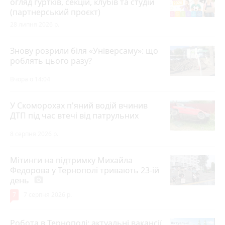
огляд гуртків, секцій, клубів та студій
(партнерський проєкт)
28 липня 2026 р.
Знову розрили біля «Універсаму»: що
роблять цього разу?
Вчора о 14:04
У Скоморохах п'яний водій вчинив
ДТП під час втечі від патрульних
8 серпня 2026 р.
Мітинги на підтримку Михайла
Федорова у Тернополі тривають 23-ій
день
photo_camera
7
7 серпня 2026 р.
Робота в Тернополі: актуальні вакансії