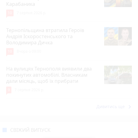
Карабаника
10
7 серпня 2026 р.
Тернопільщина втратила Героїв
Андрія Іскоростенського та
Володимира Дичка
10
Вчора о 09:00
На вулицях Тернополя виявили два
покинутих автомобілі. Власникам
дали місяць, щоб їх прибрати
9
7 серпня 2026 р.
keyboard_arrow_right
Дивитись ще
СВІЖИЙ ВИПУСК