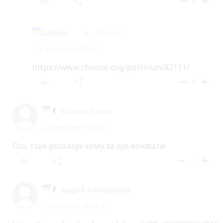
reply
share
remove
add
0
Довбуш
Довбуш
reply
22 вересня 2024 р.
https://www.chesno.org/politician/82111/
reply
share
remove
add
0
Edinson Cavani
22 вересня 2024 р.
Ось таке розказує кому за що воювати
reply
share
remove
add
-1
Андрій Коновальчук
22 вересня 2024 р.