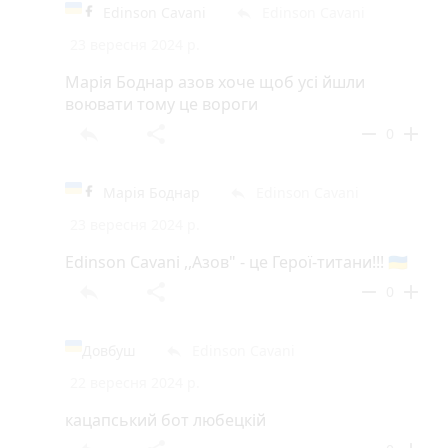
Edinson Cavani
Edinson Cavani
reply
23 вересня 2024 р.
Марія Боднар азов хоче щоб усі йшли
воювати тому це вороги
reply
share
remove
add
0
Марія Боднар
Edinson Cavani
reply
23 вересня 2024 р.
Edinson Cavani ,,Азов" - це Герої-титани!!! 🇺🇦
reply
share
remove
add
0
Довбуш
Edinson Cavani
reply
22 вересня 2024 р.
кацапський бот любецкій