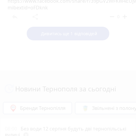
https://www.facebook.com/share/r/39pGV2WFKW4EUjv
mibextid=oFDknk
reply
share
remove
add
0
Дивитись ще 1 відповідей
Новини Тернополя за сьогодні
Бренди Тернопілля
Звільнені з полон
08:00
Без води 12 серпня будуть дві тернопільські
вулиці
play_circle_filled