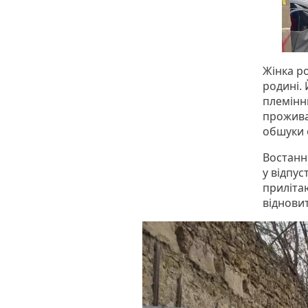
Жінка ро
родині. 
племінн
проживал
обшуки о
Востанн
у відпус
приліта
віднови