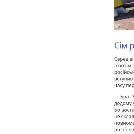
Сім 
Серед ві
а потім 
російсь
вступив 
часу пе
— Брат б
додому 
Бо воста
не склал
повнома
розпові