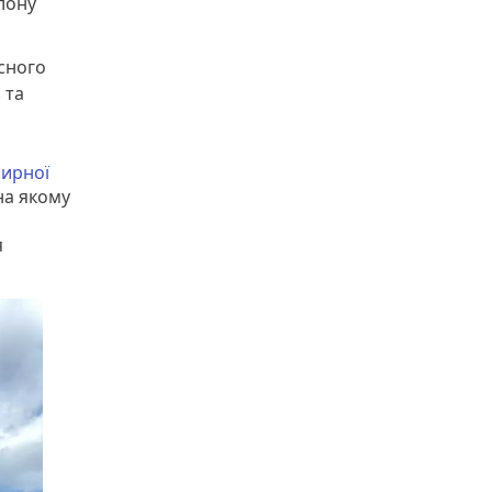
олону
есного
 та
мирної
на якому
я