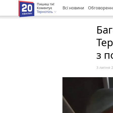
Пишеш ти!
Всі новини
Обговоренн
Коментує
Тернопіль
Баг
Тер
з п
3 липня 2