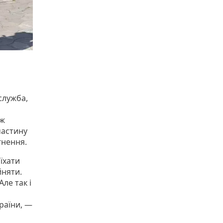
служба,
ож
частину
гнення.
иїхати
йняти.
ле так і
раїни, —