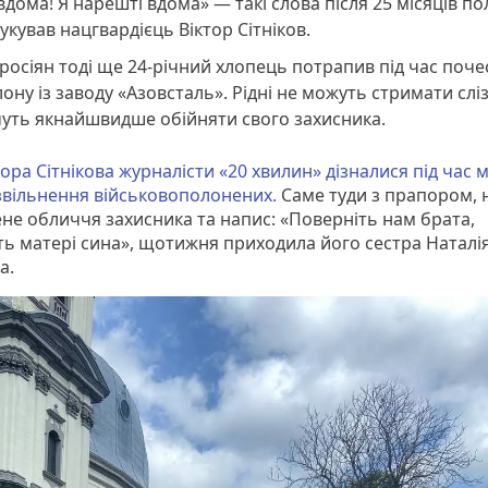
вдома! Я нарешті вдома» — такі слова після 25 місяців п
укував нацгвардієць Віктор Сітніков.
росіян тоді ще 24-річний хлопець потрапив під час поч
ону із заводу «Азовсталь». Рідні не можуть стримати сліз
уть якнайшвидше обійняти свого захисника.
ора Сітнікова журналісти «20 хвилин» дізналися під час 
 звільнення військовополонених.
Саме туди з прапором, 
не обличчя захисника та напис: «Поверніть нам брата,
ть матері сина», щотижня приходила його сестра Наталі
а.