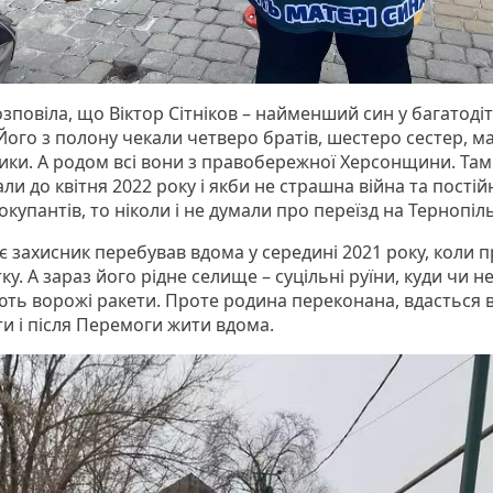
зповіла, що Віктор Сітніков – найменший син у багатодіт
Його з полону чекали четверо братів, шестеро сестер, ма
ики. А родом всі вони з правобережної Херсонщини. Там
и до квітня 2022 року і якби не страшна війна та постій
купантів, то ніколи і не думали про переїзд на Тернопі
є захисник перебував вдома у середині 2021 року, коли п
тку. А зараз його рідне селище – суцільні руїни, куди чи 
ють ворожі ракети. Проте родина переконана, вдасться 
ти і після Перемоги жити вдома.