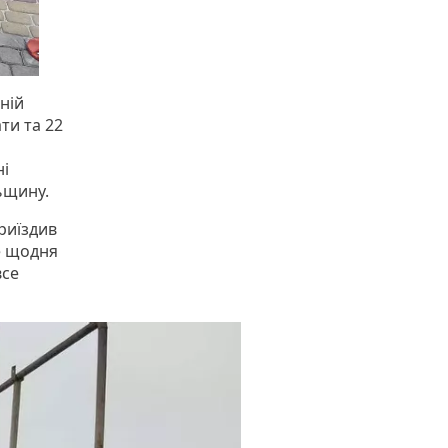
ній
ти та 22
ні
льщину.
риїздив
не щодня
все