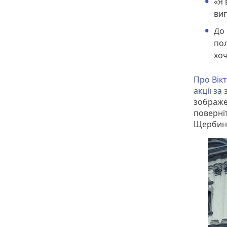
«Я 
виг
До 
пол
хоч
Про Вікт
акції за
зображе
поверні
Щербин