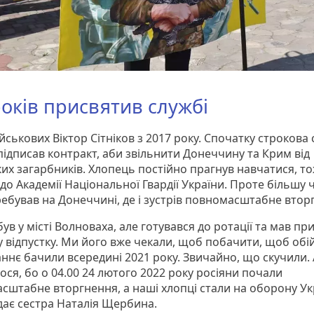
років присвятив службі
йськових Віктор Сітніков з 2017 року. Спочатку строкова 
підписав контракт, аби звільнити Донеччину та Крим від
ких загарбників. Хлопець постійно прагнув навчатися, т
до Академії Національної Гвардії України. Проте більшу 
ребував на Донеччині, де і зустрів повномасштабне втор
ув у місті Волноваха, але готувався до ротації та мав пр
у відпустку. Ми його вже чекали, щоб побачити, щоб обі
ннє бачили всередині 2021 року. Звичайно, що скучили. А
ося, бо о 04.00 24 лютого 2022 року росіяни почали
сштабне вторгнення, а наші хлопці стали на оборону Ук
дає сестра Наталія Щербина.