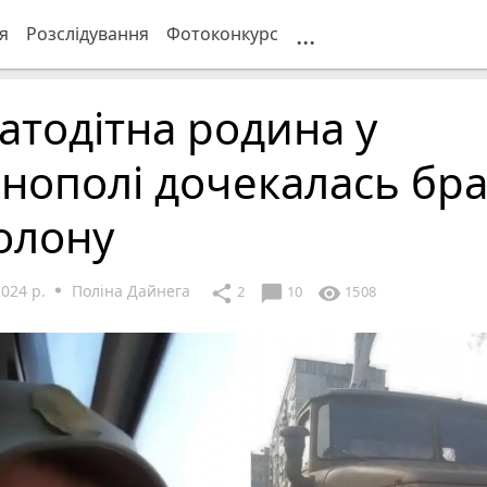
...
я
Розслідування
Фотоконкурс
атодітна родина у
нополі дочекалась бра
олону
024 р.
Поліна Дайнега
chat_bubble
share
visibility
2
10
1508