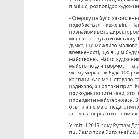
пізніше, розповідає художни
- Спершу це було захоплення
подобається, - каже він. - 
познайомився з директором
мені організувати виставку.
думка, що можливо малюванн
впевненості, що я цим буду 
майстерню. Часто художник
майстеню для творчості та у
якому через рік буде 100 ро
картини. Але мені ставало с
надихало, а навпаки пригнічу
приходив попити кави, хто п
проводити майстер-класи. З
освіти я не маю, педагогічн
хотілося передати іншим лю
У квітні 2015 року Рустам Д
прийшло троє його знайомих