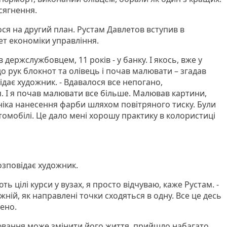
сягнення.
ся на другий план. Рустам Давлетов вступив в
ет економіки управління.
держслужбовцем, 11 років - у банку. І якось, вже у
 до рук блокнот та олівець і почав малювати – згадав
ідає художник. - Вдавалося все непогано,
. І я почав малювати все більше. Малював картини,
ніка нанесення фарби шляхом повітряного тиску. Були
омобілі. Це дало мені хорошу практику в колористиці
озповідає художник.
ть цілі курси у вузах, я просто відчуваю, каже Рустам. -
жній, як направлені точки сходяться в одну. Все це десь
дено.
ювання може змінити його життя, прийшло набагато