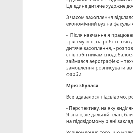
Це єдине дитяче художнє до
З часом захоплення відклало
економічний вуз на факульт
- Після навчання я працював 
зрілому віці, на роботі взяв
дитяче захоплення, - розпов
співробітникам сподобалося
займався аерографією – тех
замовлення розписувати авт
фарби.
Мрія збулася
Все вдавалося підсвідомо, р
- Перспективу, на яку виділяю
Я знаю, де дальній план, бли
на підсвідомому рівні закла
Усвідомлення того, що мал