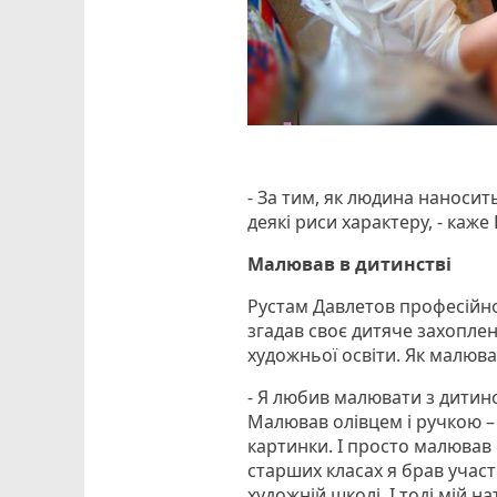
- За тим, як людина наноси
деякі риси характеру, - каже
Малював в дитинстві
Рустам Давлетов професійно
згадав своє дитяче захоплен
художньої освіти. Як малюват
- Я любив малювати з дитинс
Малював олівцем і ручкою – 
картинки. І просто малював в
старших класах я брав участь
художній школі. І тоді мій 