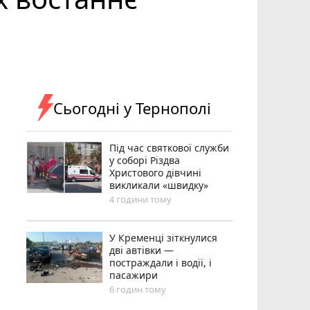
Сьогодні у Тернополі
Під час святкової служби
у соборі Різдва
Христового дівчині
викликали «швидку»
4 години тому
У Кременці зіткнулися
дві автівки —
постраждали і водії, і
пасажири
6 годин тому