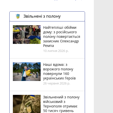
Звільнені з полону
Найтепліші обійми
дому: з російського
полону повертається
захисник Олександр
Ремпа
10 липня 2026 р.
Наші вдома: з
ворожого полону
повернули 160
українських Героїв
26 червня 2026 р.
Звільнений з полону
військовий з
Тернополя отримає
50 тисяч гривень