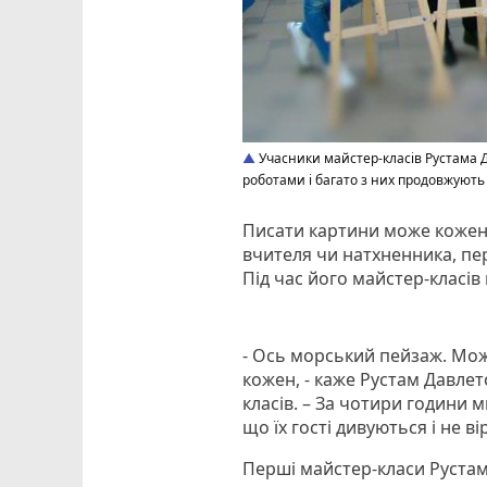
Учасники майстер-класів Рустама Д
роботами і багато з них продовжуют
Писати картини може кожен. 
вчителя чи натхненника, пе
Під час його майстер-класів
- Ось морський пейзаж. Може
кожен, - каже Рустам Давлето
класів. – За чотири години 
що їх гості дивуються і не в
Перші майстер-класи Рустам