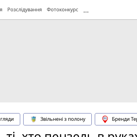
...
я
Розслідування
Фотоконкурс
гляди
Звільнені з полону
Бренди Те
ті, хто пензель в рука