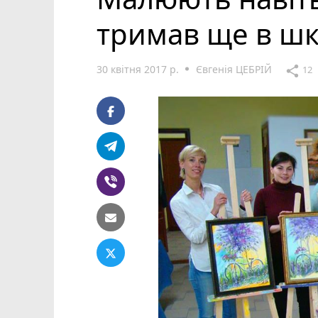
тримав ще в шк
30 квітня 2017 р.
Євгенія ЦЕБРІЙ
share
12