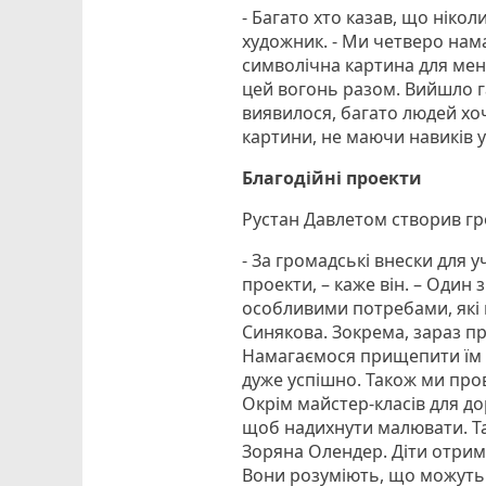
- Багато хто казав, що нікол
художник. - Ми четверо нам
символічна картина для мене
цей вогонь разом. Вийшло га
виявилося, багато людей хо
картини, не маючи навиків 
Благодійні проекти
Рустан Давлетом створив гро
- За громадські внески для 
проекти, – каже він. – Один 
особливими потребами, які 
Синякова. Зокрема, зараз пр
Намагаємося прищепити їм 
дуже успішно. Також ми про
Окрім майстер-класів для до
щоб надихнути малювати. Та
Зоряна Олендер. Діти отрим
Вони розуміють, що можуть 