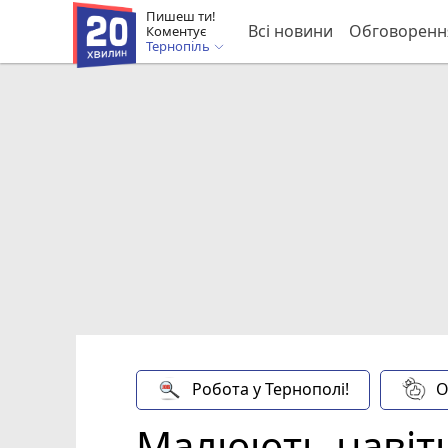
Пишеш ти!
Всі новини
Обговоренн
Коментує
Тернопіль
Робота у Тернополі!
О
Малюють навіть 