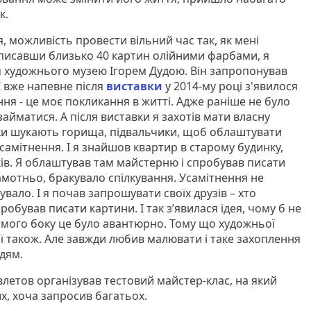
к.
, можливість провести вільний час так, як мені
Написавши близько 40 картин олійними фарбами, я
 художнього музею Ігорем Дудою. Він запропонував
 І вже напевне після
виставки
у 2014-му році з'явилося
я - це моє покликання в житті. Адже раніше не було
займатися. А після виставки я захотів мати власну
и шукають горища, підвальчики, щоб облаштувати
самітнення. І я знайшов квартир в старому будинку,
ків. Я облаштував там майстерню і спробував писати
амотньо, бракувало спілкування. Усамітнення не
вало. І я почав запрошувати своїх друзів – хто
робував писати картини. І так з’явилася ідея, чому б не
 мого боку це було авантюрно. Тому що художньої
ої також. Але завжди любив малювати і таке захоплення
дям.
авлетов організував тестовий майстер-клас, на який
, хоча запросив багатьох.