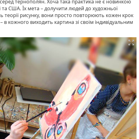
еред тернополян. Хоча така практика не є новинкою
і та США. Їх мета – долучити людей до художньої
ть теорії рисунку, вони просто повторюють кожен крок
 – в кожного виходить картина зі своїм індивідуальним
