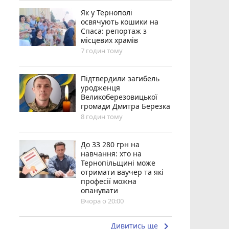
Як у Тернополі
освячують кошики на
Спаса: репортаж з
місцевих храмів
7 годин тому
Підтвердили загибель
уродженця
Великоберезовицької
громади Дмитра Березка
8 годин тому
До 33 280 грн на
навчання: хто на
Тернопільщині може
отримати ваучер та які
професії можна
опанувати
Вчора о 20:00
keyboard_arrow_right
Дивитись ще