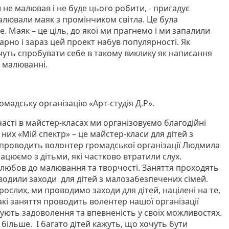
и не малював і не буде цього робити, - пригадує
алювали маяк з промінчиком світла. Це була
. Маяк – це ціль, до якої ми прагнемо і ми запалили
рно і зараз цей проект набув популярності. Як
чуть спробувати себе в такому виклику як написання
у малюванні.
мадську організацію «Арт-студія Д.Р».
участі в майстер-класах ми організовуємо благодійні
з них «Мій спектр» – це майстер-класи для дітей з
проводить волонтер громадської організації Людмила
ацюємо з дітьми, які частково втратили слух.
любов до малювання та творчості. Заняття проходять
водили заходи для дітей з малозабезпечених сімей.
рослих, ми проводимо заходи для дітей, націлені на те,
кі заняття проводить волентер нашої організації
ують задоволення та впевненість у своїх можливостях.
більше. І багато дітей кажуть, що хочуть бути