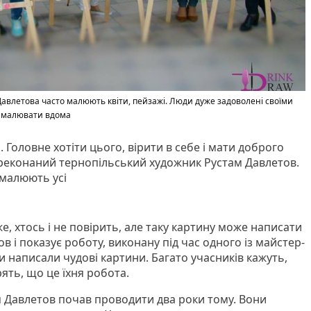
авлетова часто малюють квіти, пейзажі. Люди дуже задоволені своїми
ь малювати вдома
Головне хотіти цього, вірити в себе і мати доброго
реконаний тернопільський художник Рустам Давлетов.
 малюють усі
, хтось і не повірить, але таку картину може написати
в і показує роботу, виконану під час одного із майстер-
ми написали чудові картини. Багато учасників кажуть,
ірять, що це їхня робота.
 Давлетов почав проводити два роки тому. Вони