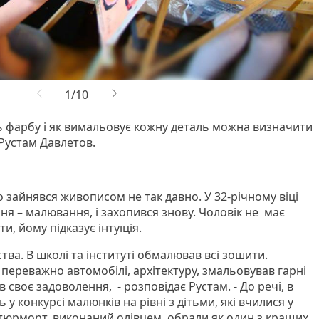
ть фарбу і як вимальовує кожну деталь можна визначити
 Рустам Давлетов.
 зайнявся живописом не так давно. У 32-річному віці
ня – малювання, і захопився знову. Чоловік не має
и, йому підказує інтуїція.
тва. В школі та інституті обмалював всі зошити.
переважно автомобілі, архітектуру, змальовував гарні
 своє задоволення, - розповідає Рустам. - До речі, в
 у конкурсі малюнків на рівні з дітьми, які вчилися у
натюрморт, виконаний олівцем, обрали як один з кращих.