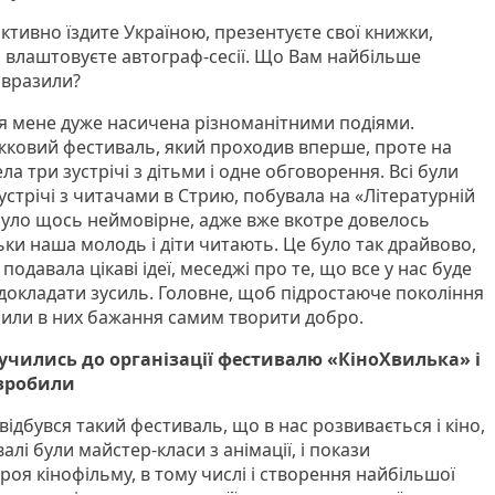
ктивно їздите Україною, презентуєте свої книжки,
а влаштовуєте автограф-сесії. Що Вам найбільше
 вразили?
я мене дуже насичена різноманітними подіями.
жковий фестиваль, який проходив вперше, проте на
ла три зустрічі з дітьми і одне обговорення. Всі були
зустрічі з читачами в Стрию, побувала на «Літературній
 було щось неймовірне, адже вже вкотре довелось
ьки наша молодь і діти читають. Це було так драйвово,
одавала цікаві ідеї, меседжі про те, що все у нас буде
 докладати зусиль. Головне, щоб підростаюче покоління
били в них бажання самим творити добро.
лучились до організації фестивалю «КіноХвилька» і
 зробили
відбувся такий фестиваль, що в нас розвивається і кіно,
валі були майстер-класи з анімації, і покази
ероя кінофільму, в тому числі і створення найбільшої