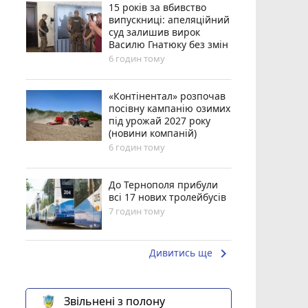
15 років за вбивство
випускниці: апеляційний
суд залишив вирок
Василю Гнатюку без змін
6 годин тому
«Контінентал» розпочав
посівну кампанію озимих
під урожай 2027 року
(новини компаній)
6 годин тому
До Тернополя прибули
всі 17 нових тролейбусів
7 годин тому
keyboard_arrow_right
Дивитись ще
Звільнені з полону