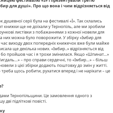
сницею фестивалю «Ї» і презентували третю
бир для душі». Про що вона і чим відрізняється від
душевної серії була на фестивалі «Ї». Так склались
т книжки ще не доїхали у Тернопіль, але ми зробили
рункові листівки з побажаннями з кожної новели для
 На них можна було поворожити. У збірку «Імбир для
а час виходу двох попередніх книжечок вже були майже
писала ще декілька нових. «Імбир..» відрізняється від
ї, бо пройшов час і я трохи змінилася. Якщо «Шпинат…»
Мигдаль…» – про справи сердечні, то «Імбир…» – більш
новели з цієї збірки додають поштовху до змін у житті.
треба щось робити, рухатися вперед і не нарікати – це
е?
дами Тернопільщини. Це замовлення одного з
 дві підліткові повісті.
вку