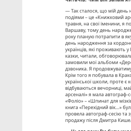
— Так сталося, що мій день
подіями – це «Книжковий арс
травня, на свої іменини, я п
Варшаву, тому день народже
року планую потрапити в яку
день народження за кордоном
українців, які проживають у
казки, читали, обговорювал
замовили мої альбоми «Дер
дзвоника. Я продовжуватиму 
Крім того я побувала в Крак
української школи, проте є 
відбуваються вечорниці, ма
арсеналі» я мала автограф-
«Фоліо» – «Шпинат для мізкі
книга «Перехідний вік…» бул
провела автограф-сесію та зу
продажу після Дмитра Кишел