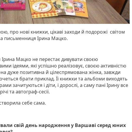
ною, про нові книжки, цікаві заходи й подорожі світом
на письменниця Ірина Мацко.
 Ірина Мацко не перестає дивувати своєю
ими ідеями, які успішно реалізовує, своєю активністю
на дуже позитивна й цілеспрямована жінка, завжди
 хочеться брати приклад. Її книжки та альбоми виходять
рами зачитуються і діти, і дорослі, а саму пані Ірину все
ічі та автограф-сесії.
створила себе сама.
ували свій день народження у Варшаві серед юних
ався?