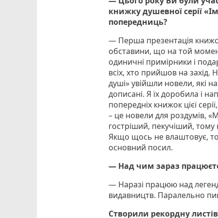
— Цього року Ви були уча
книжку душевної серії «Ім
попередниць?
— Перша презентація книжок 
обставини, що на той момен
одиничні примірники і пода
всіх, хто прийшов на захід.
душі» увійшли новели, які н
дописані. Я їх доробила і на
попередніх книжок цієї сері
– це новели для роздумів, «
гостріший, пекучіший, тому 
Якщо щось не влаштовує, то 
основний посил.
— Над чим зараз працюєт
— Наразі працюю над леген
видавництв. Паралельно пишу
Створили рекордну листі