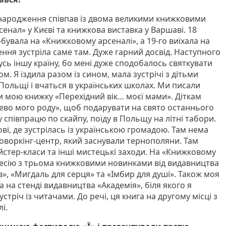
 народження співпав із двома великими книжковими
енал» у Києві та книжкова виставка у Варшаві. 18
обувала на «Книжковому арсеналі», а 19-го виїхала на
ння зустріла саме там. Дуже гарний досвід. Наступного
сь іншу країну, бо мені дуже сподобалось святкувати
. Я їздила разом із сином, мала зустрічі з дітьми
 Польщі і вчаться в українських школах. Ми писали
и мою книжку «Перехідний вік… моєї мами». Діткам
ево мого роду», щоб подарувати на свято останнього
співпрацю по скайпу, поїду в Польщу на літні табори.
ові, де зустрілась із українською громадою. Там нема
коворкінг-центр, який заснували тернополяни. Там
йстер-класи та інші мистецькі заходи. На «Книжковому
сесію з трьома книжковими новинками від видавництва
в», «Мигдаль для серця» та «Імбир для душі». Також моя
а на стенді видавництва «Академія», біля якого я
стріч із читачами. До речі, ця книга на другому місці з
і.