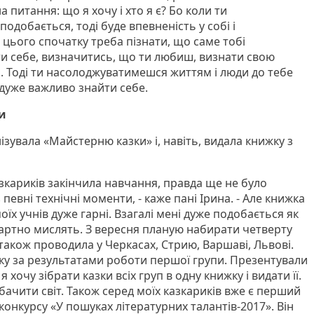
а питання: що я хочу і хто я є? Бо коли ти
одобається, тоді буде впевненість у собі і
 цього спочатку треба пізнати, що саме тобі
и себе, визначитись, що ти любиш, визнати свою
ь. Тоді ти насолоджуватимешся життям і люди до тебе
 дуже важливо знайти себе.
и
ізувала «Майстерню казки» і, навіть, видала книжку з
зкариків закінчила навчання, правда ще не було
з певні технічні моменти, - каже пані Ірина. - Але книжка
оїх учнів дуже гарні. Взагалі мені дуже подобається як
дартно мислять. З вересня планую набирати четверту
також проводила у Черкасах, Стрию, Варшаві, Львові.
ку за результатами роботи першої групи. Презентували
 хочу зібрати казки всіх груп в одну книжку і видати її.
обачити світ. Також серед моїх казкариків вже є перший
онкурсу «У пошуках літературних талантів-2017». Він