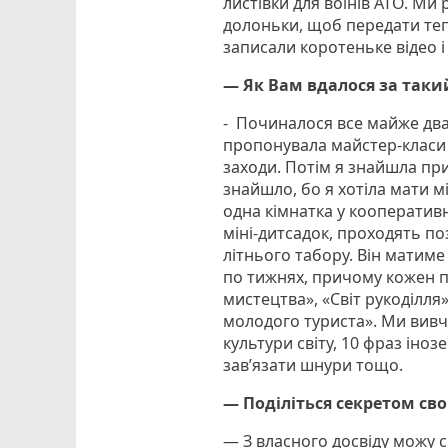
листівки для воїнів АТО. Ми
долоньки, щоб передати тепл
записали коротеньке відео і
— Як Вам вдалося за таки
- Починалося все майже два р
пропонувала майстер-класи
заходи. Потім я знайшла пр
знайшло, бо я хотіла мати м
одна кімнатка у кооперативн
міні-дитсадок, проходять по
літнього табору. Він матим
по тижнях, причому кожен п
мистецтва», «Світ рукоділля»
молодого туриста». Ми вивч
культури світу, 10 фраз ін
зав’язати шнури тощо.
— Поділіться секретом сво
— З власного досвіду можу с