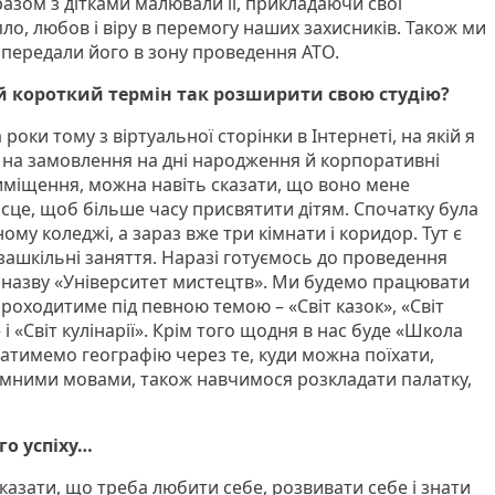
 разом з дітками малювали її, прикладаючи свої
о, любов і віру в перемогу наших захисників. Також ми
 передали його в зону проведення АТО.
й короткий термін так розширити свою студію?
оки тому з віртуальної сторінки в Інтернеті, на якій я
 на замовлення на дні народження й корпоративні
иміщення, можна навіть сказати, що воно мене
ісце, щоб більше часу присвятити дітям. Спочатку була
ому коледжі, а зараз вже три кімнати і коридор. Тут є
зашкільні заняття. Наразі готуємось до проведення
е назву «Університет мистецтв». Ми будемо працювати
роходитиме під певною темою – «Світ казок», «Світ
 і «Світ кулінарії». Крім того щодня в нас буде «Школа
атимемо географію через те, куди можна поїхати,
оземними мовами, також навчимося розкладати палатку,
го успіху…
казати, що треба любити себе, розвивати себе і знати