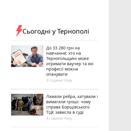
Сьогодні у Тернополі
До 33 280 грн на
навчання: хто на
Тернопільщині може
отримати ваучер та які
професії можна
опанувати
3 години тому
Ламали ребра, катували і
вимагали гроші: чому
справа Борщівського
ТЦК зависла в суді
4 години тому