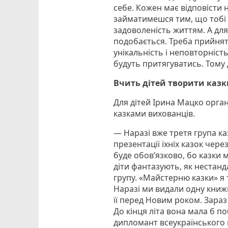
себе. Кожен має відповісти н
займатимешся тим, що тобі п
задоволеність життям. А для
подобається. Треба прийнят
унікальність і неповторніст
будуть притягуватись. Тому
Вчить дітей творити казк
Для дітей Ірина Мацко орган
казками вихованців.
— Наразі вже третя група ка
презентації їхніх казок чере
буде обов’язково, бо казки м
діти фантазують, як нестан
групу. «Майстерню казки» я 
Наразі ми видали одну книж
її перед Новим роком. Зараз я
До кінця літа вона мала б п
дипломант всеукраїнського к