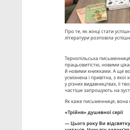
Про те, як жінці стати успіш
літератури розповіла успіш
Тернопільська письменниця
працьовитістю, новими цікав
й новими книжками. А ще во
усміхнена і привітна, з якої
у різних видавництвах, її тво
частіше запрошують на зустр
Як каже письменниця, вона 
«Трійня» душевної серії
— Цього року Ви відсвятк
читачів. Чим він запам’ят