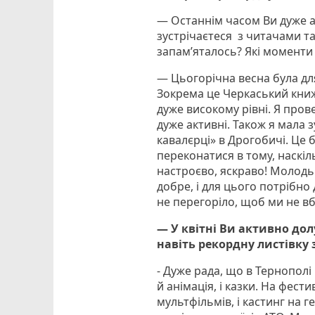
— Останнім часом Ви дуже а
зустрічаєтеся з читачами т
запам’яталось? Які моменти
— Цьогорічна весна була дл
Зокрема це Черкаський кни
дуже високому рівні. Я прове
дуже активні. Також я мала 
кавалєрці» в Дрогобичі. Це
переконатися в тому, наскіл
настроєво, яскраво! Молодь п
добре, і для цього потрібно
не перегоріло, щоб ми не в
— У квітні Ви активно до
навіть рекордну листівку
- Дуже рада, що в Тернополі 
й анімація, і казки. На фести
мультфільмів, і кастинг на г