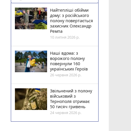
Найтепліші обійми
дому: з російського
полону повертається
захисник Олександр
Ремпа
10 липня 2026 р.
Наші вдома: з
ворожого полону
повернули 160
українських Героїв
26 червня 2026 р.
Звільнений з полону
військовий з
Тернополя отримає
50 тисяч гривень
24 червня 2026 р.