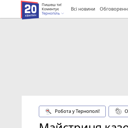
Пишеш ти!
Всі новини
Обговоренн
Коментує
Тернопіль
Робота у Тернополі!
О
Майстриня казо