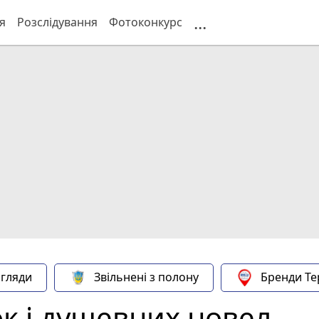
...
я
Розслідування
Фотоконкурс
гляди
Звільнені з полону
Бренди Те
к і душевних новел