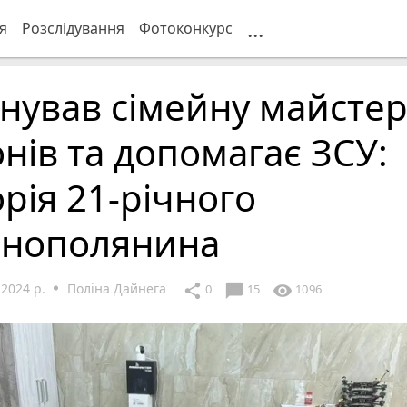
...
я
Розслідування
Фотоконкурс
снував сімейну майсте
нів та допомагає ЗСУ:
орія 21-річного
рнополянина
 2024 р.
Поліна Дайнега
chat_bubble
share
visibility
0
15
1096