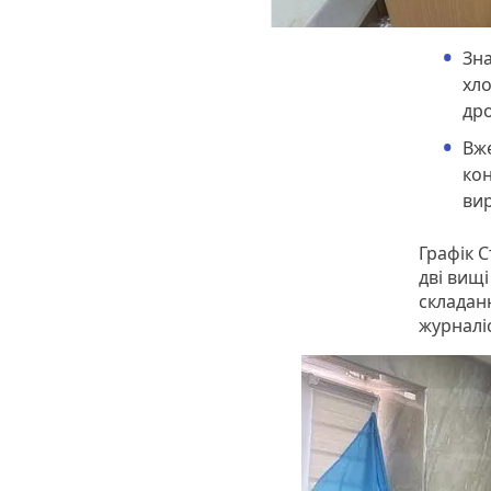
Зна
хло
дро
Вже
кон
вир
Графік 
дві вищі
складанн
журналі