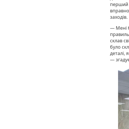
перший 
вправно
заходів.
— Мені б
правиль
склав св
було ск
деталі, 
— згаду