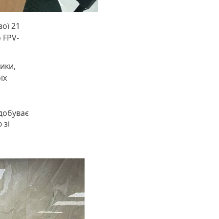
вої 21
 FPV-
ики,
їх
добуває
 зі