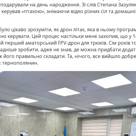
подарували на день народження. Зі слів Степана Зазуляка
 керував «птахою», знімаючи відео різних сіл та домашні
уло цікаво зрозуміти, як дрон літає, яка в ньому програм
но керувати. Цей процес настільки мене захопив, що у 1
ій перший аматорський FPV-дрон для трюків. Сім років т
ладніше зробити, адже не знав, де можна придбати додат
як його правильно складати. Та, нічого, все вийшло добре
є тернополянин.