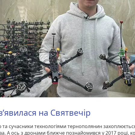
 з’явилася на Святвечір
ю та сучасники технологіями тернополянин захоплюєтьс
ва. А ось з дронами ближче познайомився у 2017 році, к