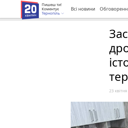
Пишеш ти!
Всі новини
Обговоренн
Коментує
Тернопіль
За
дро
іст
те
23 квітня