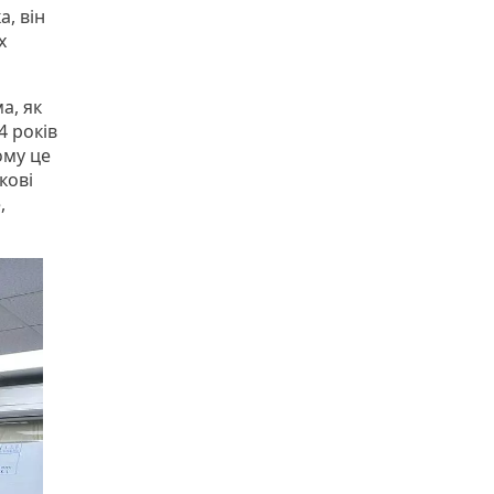
, він
х
а, як
4 років
ому це
кові
,