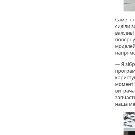
Саме про
сиділи з
важливі
поверну
моделей
напрямо
— Я зіб
програмн
користу
моменті
витрача
запчаст
наша ма