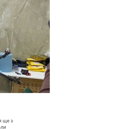
я ще з
оли