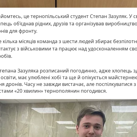
йомтесь, це тернопільський студент Степан Зазуляк. У с
пець об’єднав рідних, друзів та організував виробництво
нів для фронту.
 кілька місяців команда з шести людей збирає безпілотн
тактує з військовими та працює над удосконаленням сво
обів.
Степана Зазуляка розписаний погодинно, адже хлопець з
 освіти, має улюблені хобі та ще й опікується майстернею
я дронів. Часу не завжди вистачає, але поспілкуватися з
стами «20 хвилин» тернополянин погодився.