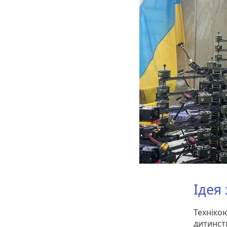
Ідея
Техніко
дитинст