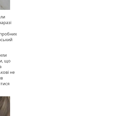
оли
наразі
 пробних
вський
вили
ли, що
а
кові не
ив
атися