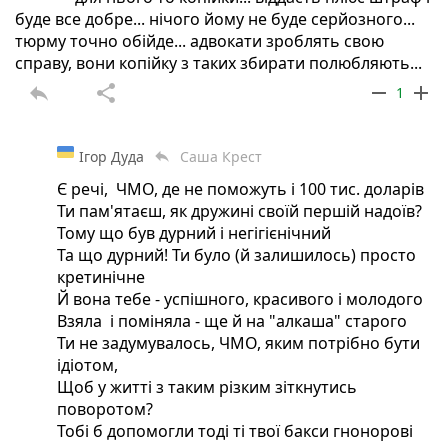
буде все добре... нічого йому не буде серйозного...
тюрму точно обійде... адвокати зроблять свою
справу, вони копійку з таких збирати полюбляють...
reply
share
remove
add
1
Ігор Дуда
Саша Крест
reply
Є речі, ЧМО, де не поможуть і 100 тис. доларів
Ти пам'ятаєш, як дружині своїй першій надоїв?
Тому що був дурний і негігієнічний
Та що дурний! Ти було (й залишилось) просто
кретинічне
Й вона тебе - успішного, красивого і молодого
Взяла і поміняла - ще й на "алкаша" старого
Ти не задумувалось, ЧМО, яким потрібно бути
ідіотом,
Щоб у житті з таким різким зіткнутись
поворотом?
Тобі б допомогли тоді ті твої бакси гнонорові