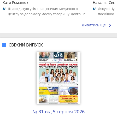
Катя Романюк
Наталья Сем
Щиро дякую усім працівникам медичного
Дякую! Чудо
центру за допомогу моєму товаришу. Довго не
посмішкою.
могли знайти рішення в його багаторічній...
keyboard_arrow_right
Дивитись ще
СВІЖИЙ ВИПУСК
№ 31 від 5 серпня 2026