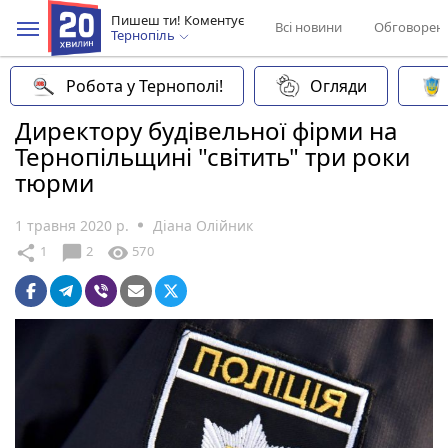
Пишеш ти! Коментує
Всі новини
Обговорен
Тернопіль
Робота у Тернополі!
Огляди
Директору будівельної фірми на
Тернопільщині "світить" три роки
тюрми
1 травня 2020 р.
Діана Олійник
chat_bubble
share
visibility
1
2
570