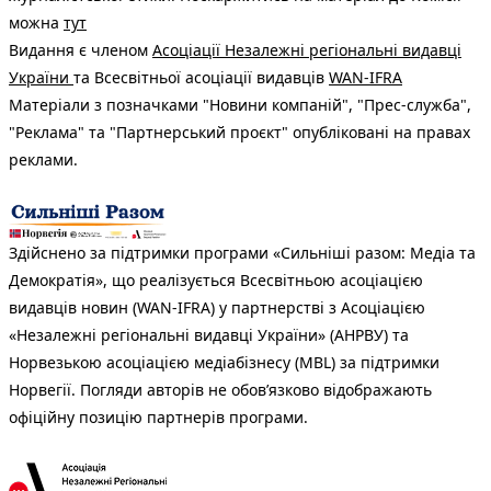
можна
тут
Видання є членом
Асоціації Незалежні регіональні видавці
України
та Всесвітньої асоціації видавців
WAN-IFRA
Матеріали з позначками "Новини компаній", "Прес-служба",
"Реклама" та "Партнерський проєкт" опубліковані на правах
реклами.
Здійснено за підтримки програми «Сильніші разом: Медіа та
Демократія», що реалізується Всесвітньою асоціацією
видавців новин (WAN-IFRA) у партнерстві з Асоціацією
«Незалежні регіональні видавці України» (АНРВУ) та
Норвезькою асоціацією медіабізнесу (MBL) за підтримки
Норвегії. Погляди авторів не обов’язково відображають
офіційну позицію партнерів програми.