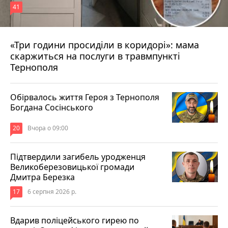
41
«Три години просиділи в коридорі»: мама
Вчора о 13:05
скаржиться на послуги в травмпункті
Тернополя
Обірвалось життя Героя з Тернополя
Богдана Сосінського
20
Вчора о 09:00
Підтвердили загибель уродженця
Великоберезовицької громади
Дмитра Березка
17
6 серпня 2026 р.
Вдарив поліцейського гирею по