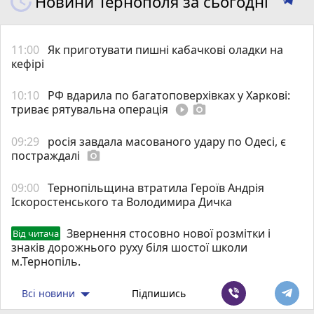
Новини Тернополя за сьогодні
11:00
Як приготувати пишні кабачкові оладки на
кефірі
10:10
РФ вдарила по багатоповерхівках у Харкові:
триває рятувальна операція
play_circle_filled
photo_camera
09:29
росія завдала масованого удару по Одесі, є
постраждалі
photo_camera
09:00
Тернопільщина втратила Героїв Андрія
Іскоростенського та Володимира Дичка
Звернення стосовно нової розмітки і
Від читача
знаків дорожнього руху біля шостої школи
м.Тернопіль.
Всі новини
Підпишись