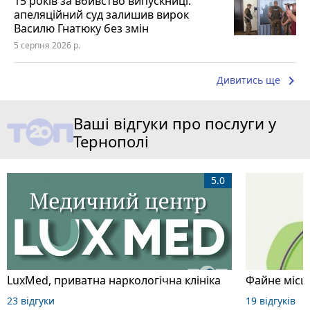
15 років за вбивство випускниці:
апеляційний суд залишив вирок
Василю Гнатюку без змін
5 серпня 2026 р.
keyboard_arrow_right
Дивитись ще
Ваші відгуки про послуги у
Тернополі
5.0
LuxMed, приватна наркологічна клініка
Файне місце
23 відгуки
19 відгуків