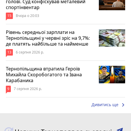
голові. Суд конфіскував металевий
спортінвентар
15
Вчора о 20:03
Рівень середньої зарплати на
Тернопільщині у червні зріс на 9,7%:
де платять найбільше та найменше
13
6 серпня 2026 р.
Тернопільщина втратила Героїв
Михайла Скоробогатого та Івана
Карабаника
9
7 серпня 2026 р.
keyboard_arrow_right
Дивитись ще