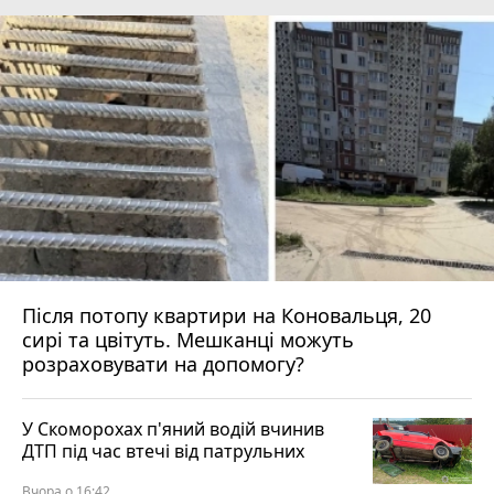
Після потопу квартири на Коновальця, 20
сирі та цвітуть. Мешканці можуть
розраховувати на допомогу?
У Скоморохах п'яний водій вчинив
ДТП під час втечі від патрульних
Вчора о 16:42