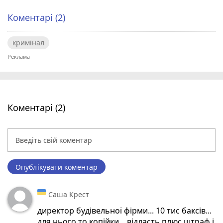
Коментарі (2)
кримінал
Коментарі (2)
Опублікувати коментар
Саша Крест
директор будівельної фірми... 10 тис баксів...
для нього то копійки... віддасть плюс штраф і