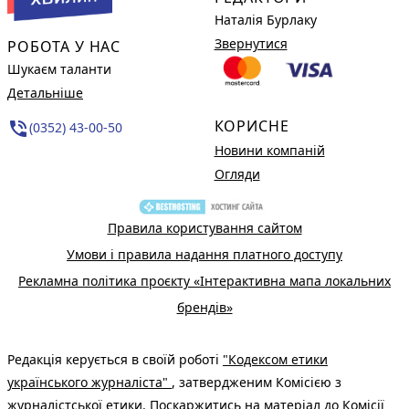
Наталія Бурлаку
Звернутися
РОБОТА У НАС
Шукаєм таланти
Детальніше
КОРИСНЕ
phone_in_talk
(0352) 43-00-50
Новини компаній
Огляди
Правила користування сайтом
Умови і правила надання платного доступу
Рекламна політика проєкту «Інтерактивна мапа локальних
брендів»
Редакція керується в своїй роботі
"Кодексом етики
українського журналіста"
, затвердженим Комісією з
журналістської етики. Поскаржитись на матеріал до Комісії