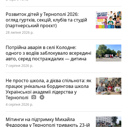
Розвиток дітей у Тернополі 2026:
огляд гуртків, секцій, клубів та студій
(партнерський проєкт)
28 липня 2026 р.
Потрійна аварія в селі Колодне:
одного з водіїв заблокувало всередині
авто, серед постраждалих — дитина
7 серпня 2026 р.
Не просто школа, а дієва спільнота: як
працює унікальна бордингова школа
Української академії лідерства у
Тернополі
photo_camera
play_circle_filled
4 серпня 2026 р.
Мітинги на підтримку Михайла
Федорова у Тернополі тривають 23-ій