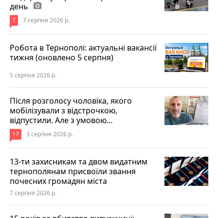
день
photo_camera
7
7 серпня 2026 р.
Робота в Тернополі: актуальні вакансії
тижня (оновлено 5 серпня)
5 серпня 2026 р.
Після розголосу чоловіка, якого
мобілізували з відстрочкою,
відпустили. Але з умовою…
17
3 серпня 2026 р.
13-ти захисникам та двом видатним
тернополянам присвоїли звання
почесних громадян міста
7 серпня 2026 р.