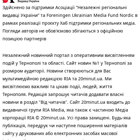
Здійснено за підтримки Асоціації “Незалежні регіональні
видавці України” та Foreningen Ukrainian Media Fund Nordic в
рамках реалізації проєкту Хаб підтримки регіональних медіа.
Погляди авторів не обов'язково збігаються з офіційною
позицією партнерів
Незалежний новинний портал з оперативним висвітленням
подій у Тернополі та області. Сайт новин №1 у Тернополі за
розміром аудиторії. Новини створюються для Вас
мультимедійною редакцією RIA та 20minut.ua. Ми
висвітлюємо важливі та цікаві події, людей, життя
Тернополя. Редакція запрошує читачів додавати власні
новини в розділ "Від читачів". Сайт 20minut.ua входить до
видавничої групи RIA Media, яка також є частиною Медіа
корпорації RIA © 20minut.ua. Усі права захищені. Будь-яка
публiкацiя, передрук чи наступне поширення матеріалів
сайту у друкованих або електронних засобах масової