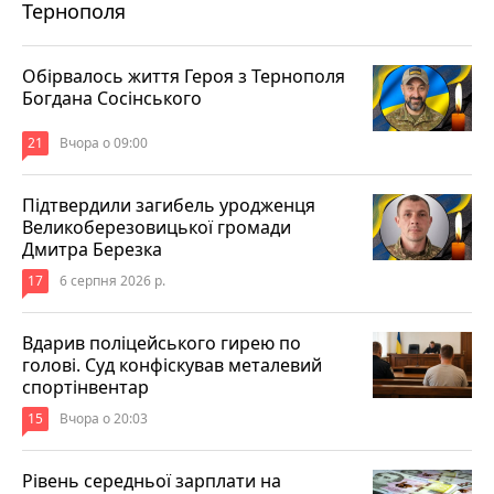
Тернополя
Обірвалось життя Героя з Тернополя
Богдана Сосінського
21
Вчора о 09:00
Підтвердили загибель уродженця
Великоберезовицької громади
Дмитра Березка
17
6 серпня 2026 р.
Вдарив поліцейського гирею по
голові. Суд конфіскував металевий
спортінвентар
15
Вчора о 20:03
Рівень середньої зарплати на