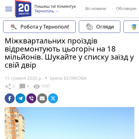
Пишеш ти! Коментує
Всі новини
Обговорен
Тернопіль
Робота у Тернополі!
Огляди
Міжквартальних проїздів
відремонтують цьогоріч на 18
мільйонів. Шукайте у списку заїзд у
свій двір
15 травня 2020 р.
Ірина БЕЛЯКОВА
chat_bubble
share
visibility
3
4
1507