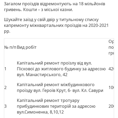
Загалом проїздів відремонтують на 18 мільйонів
гривень. Кошти – з міської казни.
Шукайте заїзд у свій двір у титульному списку
капремонту міжквартальних проїздів на 2020-2021
рр.
Орі
№ п/п
Вид робіт
потр
грн.
Капітальний ремонт проїзлу від вул.
1
Піскової до житлового будинку за адресою
420,
вул. Манастирського, 42
Капітальний ремонт міжбудинкового
2
1000
проїзду вул. Героїв Крут, 6- вул. Кл. Савури
Капітальний ремонт тротуару
3
прибудинкових територій за адресою
200,
вул.Симоненка, 8,10,12