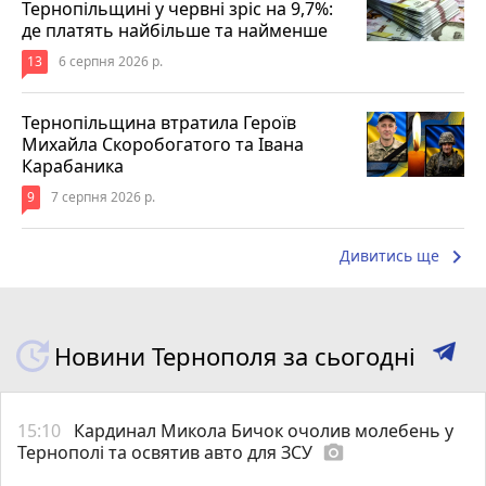
Тернопільщині у червні зріс на 9,7%:
де платять найбільше та найменше
13
6 серпня 2026 р.
Тернопільщина втратила Героїв
Михайла Скоробогатого та Івана
Карабаника
9
7 серпня 2026 р.
keyboard_arrow_right
Дивитись ще
Новини Тернополя за сьогодні
15:10
Кардинал Микола Бичок очолив молебень у
Тернополі та освятив авто для ЗСУ
photo_camera