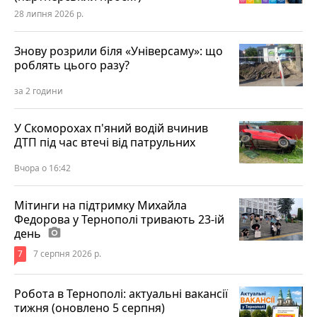
28 липня 2026 р.
Знову розрили біля «Універсаму»: що
роблять цього разу?
за 2 години
У Скоморохах п'яний водій вчинив
ДТП під час втечі від патрульних
Вчора о 16:42
Мітинги на підтримку Михайла
Федорова у Тернополі тривають 23-ій
день
photo_camera
7
7 серпня 2026 р.
Робота в Тернополі: актуальні вакансії
тижня (оновлено 5 серпня)