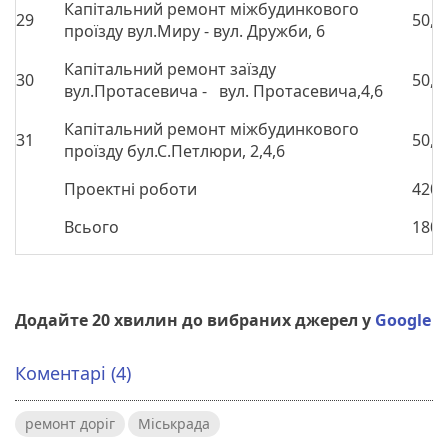
Капітальний ремонт міжбудинкового
29
50,0
проїзду вул.Миру - вул. Дружби, 6
Капітальний ремонт заїзду
30
50,0
вул.Протасевича - вул. Протасевича,4,6
Капітальний ремонт міжбудинкового
31
50,0
проїзду бул.С.Петлюри, 2,4,6
Проектні роботи
420,
Всього
1800
Додайте 20 хвилин до вибраних джерел у
Google
Коментарі (4)
ремонт доріг
Міськрада