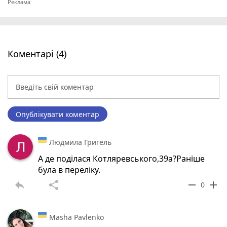
Коментарі (4)
Опублікувати коментар
Людмила Григель
А де поділася Котляревського,39а?Раніше
була в переліку.
reply
share
remove
add
0
Masha Pavlenko