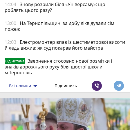
14:04
Знову розрили біля «Універсаму»: що
роблять цього разу?
13:00
На Тернопільщині за добу ліквідували сім
пожеж
12:03
Електромонтер впав із шестиметрової висоти
й ледь вижив: як суд покарав його майстра
Звернення стосовно нової розмітки і
Від читача
знаків дорожнього руху біля шостої школи
м.Тернопіль.
Всі новини
Підпишись