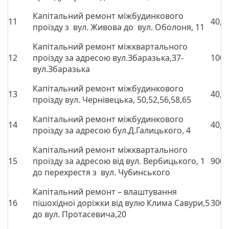
Капітальний ремонт міжбудинкового
11
40,0
проїзду з вул. Живова до вул. Оболоня, 11
Капітальний ремонт міжквартального
12
проїзду за адресою вул.Збаразька,37-
1000
вул.Збаразька
Капітальний ремонт міжбудинкового
13
40,0
проїзду вул. Чернівецька, 50,52,56,58,65
Капітальний ремонт міжбудинкового
14
40,0
проїзду за адресою бул.Д.Галицького, 4
Капітальний ремонт міжквартального
15
проїзду за адресою від вул. Вербицького, 1
900,
до перехрестя з вул. Чубинського
Капітальний ремонт – влаштування
16
пішохідної доріжки від вулю Клима Савури,5
300,
до вул. Протасевича,20