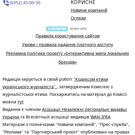
КОРИСНЕ
phone_in_talk
(0352) 43-00-50
Новини компаній
Огляди
Правила користування сайтом
Умови і правила надання платного доступу
Рекламна політика проєкту «Інтерактивна мапа локальних
брендів»
Редакція керується в своїй роботі
"Кодексом етики
українського журналіста"
, затвердженим Комісією з
журналістської етики. Поскаржитись на матеріал до Комісії
можна
тут
Видання є членом
Асоціації Незалежні регіональні видавці
України
та Всесвітньої асоціації видавців
WAN-IFRA
Матеріали з позначками "Новини компаній", "Прес-служба",
"Реклама" та "Партнерський проєкт" опубліковані на правах