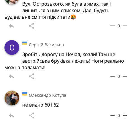
Вул. Острозького, як була в ямах, так і
лишиться з цим списком! Далі будуть
ьудівельне сміття підсипати🤬
reply
share
remove
add
0
Сергей Васильев
Зробіть дорогу на Нечая, козли! Там ще
австрійська бруківка лежить! Ноги реально
можна поламати!
reply
share
remove
add
0
Олександр Котула
не видно 60 і 62
reply
share
remove
add
0