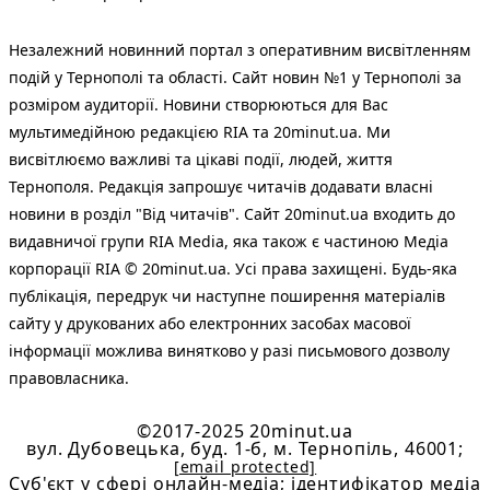
Незалежний новинний портал з оперативним висвітленням
подій у Тернополі та області. Сайт новин №1 у Тернополі за
розміром аудиторії. Новини створюються для Вас
мультимедійною редакцією RIA та 20minut.ua. Ми
висвітлюємо важливі та цікаві події, людей, життя
Тернополя. Редакція запрошує читачів додавати власні
новини в розділ "Від читачів". Сайт 20minut.ua входить до
видавничої групи RIA Media, яка також є частиною Медіа
корпорації RIA © 20minut.ua. Усі права захищені. Будь-яка
публiкацiя, передрук чи наступне поширення матеріалів
сайту у друкованих або електронних засобах масової
інформації можлива винятково у разі письмового дозволу
правовласника.
©2017-2025 20minut.ua
вул. Дубовецька, буд. 1-б, м. Тернопіль, 46001;
[email protected]
Cуб'єкт у сфері онлайн-медіа; ідентифікатор медіа