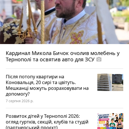
Кардинал Микола Бичок очолив молебень у
Тернополі та освятив авто для ЗСУ
photo_camera
Після потопу квартири на
Коновальця, 20 сирі та цвітуть.
Мешканці можуть розраховувати на
допомогу?
7 серпня 2026 р.
Розвиток дітей у Тернополі 2026:
огляд гуртків, секцій, клубів та студій
(партнерський проєкт)