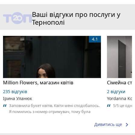
Ваші відгуки про послуги у
Тернополі
4.1
Million Flowers, магазин квітів
Сімейна сто
235 відгуків
2 відгуки
Ірина Уланюк
Yordanna Kom
Заповнила букет квітів. Квіти мені сподобалось.
5/5 це одн
Я помились з номер отримувач, тому була
трохи затримка у часі з курʼєром.
keyboard_arrow_right
Дивитись ще