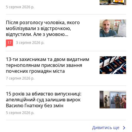
5 серпня 2026 р.
Після розголосу чоловіка, якого
мобілізували з відстрочкою,
відпустили. Але з умовою…
17
3 серпня 2026 р.
13-ти захисникам та двом видатним
тернополянам присвоїли звання
почесних громадян міста
7 серпня 2026 р.
15 років за вбивство випускниці:
апеляційний суд залишив вирок
Василю Гнатюку без змін
5 серпня 2026 р.
keyboard_arrow_right
Дивитись ще