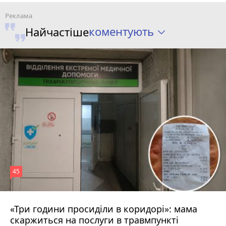
коментують
Найчастіше
45
«Три години просиділи в коридорі»: мама
Вчора о 13:05
скаржиться на послуги в травмпункті