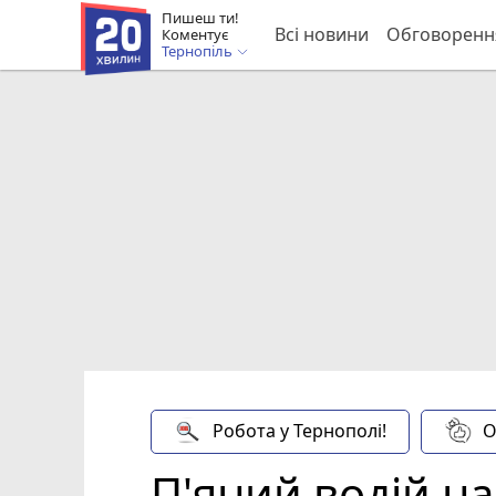
Пишеш ти!
Всі новини
Обговоренн
Коментує
Тернопіль
Робота у Тернополі!
О
П'яний водій на 