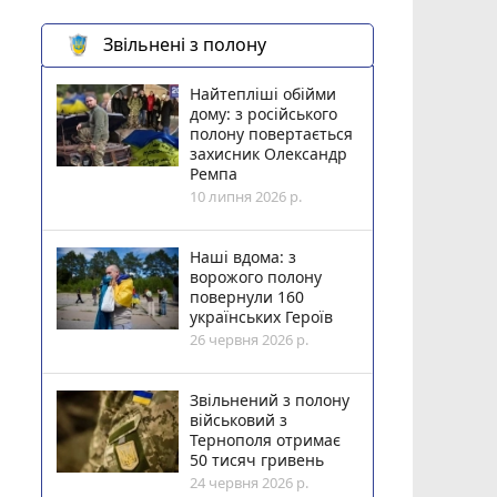
Звільнені з полону
Найтепліші обійми
дому: з російського
полону повертається
захисник Олександр
Ремпа
10 липня 2026 р.
Наші вдома: з
ворожого полону
повернули 160
українських Героїв
26 червня 2026 р.
Звільнений з полону
військовий з
Тернополя отримає
50 тисяч гривень
24 червня 2026 р.