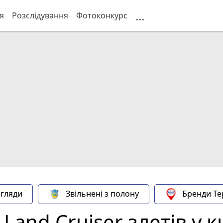
...
я
Розслідування
Фотоконкурс
гляди
Звільнені з полону
Бренди Те
Land Cruiser злетів у к