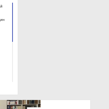
ий
дин
 ви