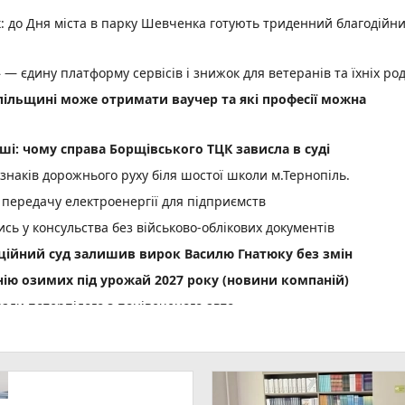
: до Дня міста в парку Шевченка готують триденний благодійн
 — єдину платформу сервісів і знижок для ветеранів та їхніх ро
опільщині може отримати ваучер та які професії можна
ші: чому справа Борщівського ТЦК зависла в суді
 знаків дорожнього руху біля шостої школи м.Тернопіль.
 передачу електроенергії для підприємств
сь у консульства без військово-облікових документів
яційний суд залишив вирок Василю Гнатюку без змін
нію озимих під урожай 2027 року (новини компаній)
али потерпілого з понівеченого авто
photo_camera
лейбусів
День Народження: вітають усім фейсбуком, пишіть побажання і