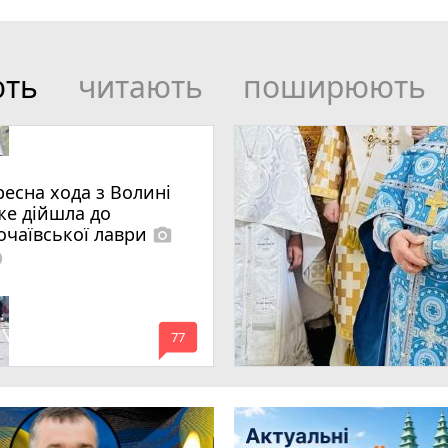
ють
читають
поширюють
ресна хода з Волині
же дійшла до
очаївської лаври
photo_camera
lled
mode_comment
77