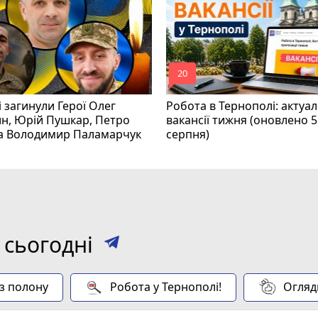
mode_comment
20
і загинули Герої Олег
Робота в Тернополі: актуал
н, Юрій Пушкар, Петро
вакансії тижня (оновлено 5
та Володимир Паламарчук
серпня)
 сьогодні
 з полону
Робота у Тернополі!
Огляд