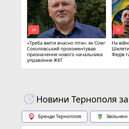
ишкевич
mode_comment
mode_comment
24
22
«Треба вміти вчасно піти»: як Олег
На війн
Соколовський прокоментував
Шелети
призначення нового начальника
Федів 
управління ЖКГ
Новини Тернополя за
Бренди Тернопілля
Звільнені