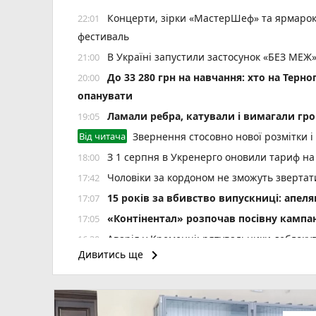
Концерти, зірки «МастерШеф» та ярмарок
22:01
фестиваль
В Україні запустили застосунок «БЕЗ МЕЖ»
21:00
До 33 280 грн на навчання: хто на Терн
20:00
опанувати
Ламали ребра, катували і вимагали гро
19:05
Від читача
Звернення стосовно нової розмітки і
З 1 серпня в Укренерго оновили тариф на
18:00
Чоловіки за кордоном не зможуть звертати
17:42
15 років за вбивство випускниці: апел
17:07
«Контінентал» розпочав посівну кампа
17:05
Аварія у Кременці: рятувальники деблокув
16:30
keyboard_arrow_right
Дивитись ще
До Тернополя прибули всі 17 нових тро
15:59
У священника-блогера Олексія Філюка — 
15:42
play_circle_filled
photo_camera