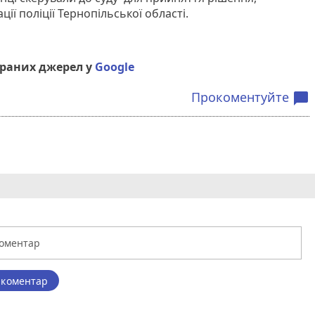
ції поліції Тернопільської області.
браних джерел у
Google
Прокоментуйте
chat_bubble
 коментар