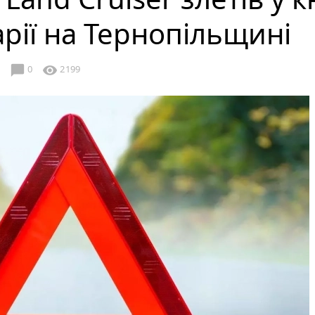
рії на Тернопільщині
chat_bubble
visibility
8
0
2199