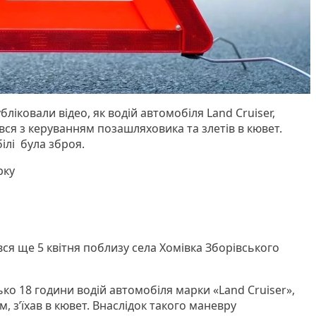
іковали відео, як водій автомобіля Land Cruiser,
вся з керуванням позашляховика та злетів в кювет.
ілі була зброя.
рку
вся ще 5 квітня поблизу села Хомівка Зборівського
ко 18 години водій автомобіля марки «Land Cruiser»,
 з’їхав в кювет. Внаслідок такого маневру