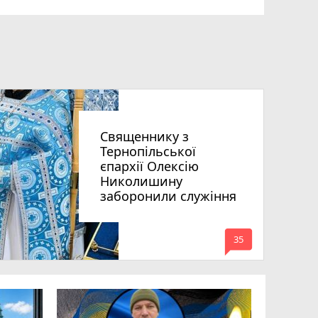
Священнику з
Тернопільської
єпархії Олексію
Николишину
заборонили служіння
mode_comment
35
«Треба вм
Соколовс