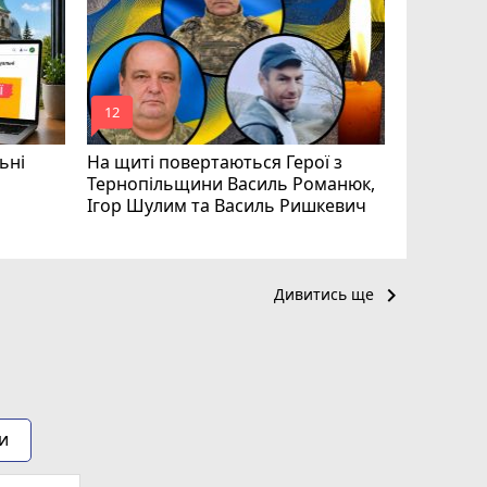
призначе
управлін
mode_comment
mode_comment
12
24
ьні
На щиті повертаються Герої з
Тернопільщини Василь Романюк,
Ігор Шулим та Василь Ришкевич
keyboard_arrow_right
Дивитись ще
и