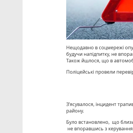
Нещодавно в соцмережі опубл
будучи напідпитку, не впора
Також йшлося, що в автомоб
Поліцейські провели переві
З’ясувалося, інцидент трапи
району.
Було встановлено, що близь
не впоравшись з керуванням,