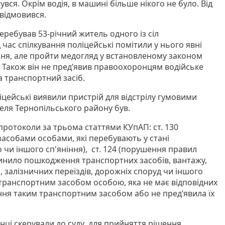
вся. Окрім водія, в машині більше нікого не було. Від
відмовився.
ребував 53-річний житель одного із сіл
 час спілкування поліцейські помітили у нього явні
ння, але пройти медогляд у встановленому законом
. Також він не пред’явив правоохоронцям водійське
а транспортний засіб.
іцейські виявили пристрій для відстрілу гумовими
ителя Тернопільського району був.
протоколи за трьома статтями КУпАП: ст. 130
асобами особами, які перебувають у стані
 чи іншого сп'яніння), ст. 124 (порушення правил
инило пошкодження транспортних засобів, вантажу,
, залізничних переїздів, дорожніх споруд чи іншого
 транспортним засобом особою, яка не має відповідних
ння таким транспортним засобом або не пред’явила їх
ці скерували до суду для прийняття рішення,