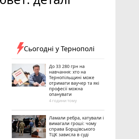
Сьогодні у Тернополі
До 33 280 грн на
навчання: хто на
Тернопільщині може
отримати ваучер та які
професії можна
опанувати
4 години тому
Ламали ребра, катували і
вимагали гроші: чому
справа Борщівського
ТЦК зависла в суді