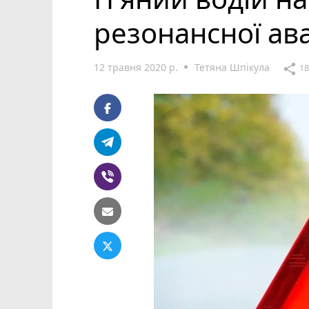
резонансної ава
12 травня 2020 р.
Тетяна Шпікула
share
1