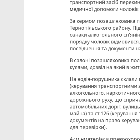
транспортний засіб перекину
медичної допомоги чоловік 
За кермом позашляховика пе
Тернопільського району. Під
ознаки алкогольного сп’яні
порядку чоловік відмовився
посвідчення та документи н
В салоні позашляховика пол
кулями, дозвіл на який в ж
На водія-порушника склали 
(керування транспортними з
алкогольного, наркотичного
дорожнього руху, що сприч
автомобільних доріг, вулиць
майна) та ст.126 (керування
документів на право керува
для перевірки).
Адмінматеріали правоохорон