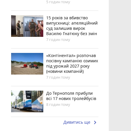
5 годин тому
15 років за вбивство
випускниці: апеляційний
суд залишив вирок
Василю Гнатюку без змін
7 годин тому
«Контінентал» розпочав
посівну кампанію озимих
під урожай 2027 року
(новини компаній)
7 годин тому
До Тернополя прибули
всі 17 нових тролейбусів
8 годин тому
keyboard_arrow_right
Дивитись ще