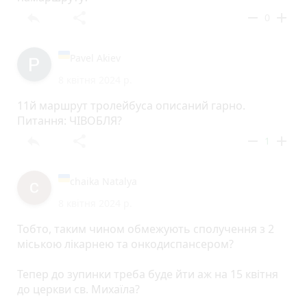
reply
share
remove
add
0
Pavel Akiev
8 квітня 2024 р.
11й маршрут тролейбуса описаний гарно.
Питання: ЧІВОБЛЯ?
reply
share
remove
add
1
chaika Natalya
8 квітня 2024 р.
Тобто, таким чином обмежують сполучення з 2
міською лікарнею та онкодиспансером?
Тепер до зупинки треба буде йти аж на 15 квітня
до церкви св. Михаїла?