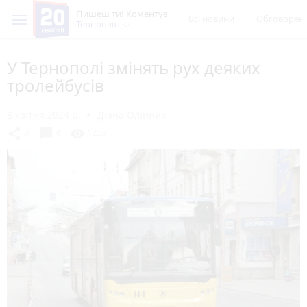
Пишеш ти! Коментує
Всі новини
Обговорен
Тернопіль
У Тернополі змінять рух деяких
тролейбусів
8 квітня 2024 р.
Діана Олійник
chat_bubble
share
visibility
0
4
1257