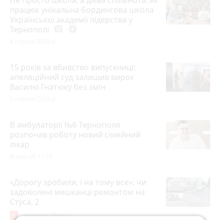
працює унікальна бордингова школа
Української академії лідерства у
Тернополі
photo_camera
play_circle_filled
4 серпня 2026 р.
15 років за вбивство випускниці:
апеляційний суд залишив вирок
Василю Гнатюку без змін
5 серпня 2026 р.
В амбулаторії №6 Тернополя
розпочав роботу новий сімейний
лікар
Вчора об 11:29
«Дорогу зробили, і на тому все»: чи
задоволені мешканці ремонтом на
Стуса, 2
5
4 серпня 2026 р.