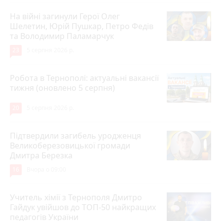
На війні загинули Герої Олег
Шелетин, Юрій Пушкар, Петро Федів
та Володимир Паламарчук
23
5 серпня 2026 р.
Робота в Тернополі: актуальні вакансії
тижня (оновлено 5 серпня)
20
5 серпня 2026 р.
Підтвердили загибель уродженця
Великоберезовицької громади
Дмитра Березка
16
Вчора о 09:00
Учитель хімії з Тернополя Дмитро
Гайдук увійшов до ТОП-50 найкращих
педагогів України