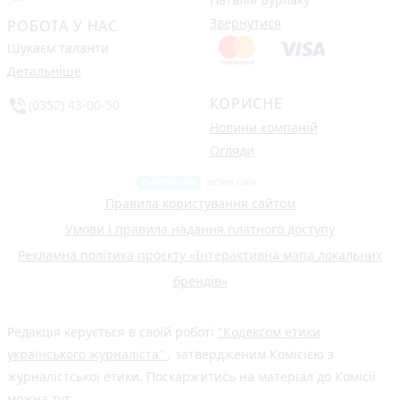
Звернутися
РОБОТА У НАС
Шукаєм таланти
Детальніше
КОРИСНЕ
phone_in_talk
(0352) 43-00-50
Новини компаній
Огляди
Правила користування сайтом
Умови і правила надання платного доступу
Рекламна політика проєкту «Інтерактивна мапа локальних
брендів»
Редакція керується в своїй роботі
"Кодексом етики
українського журналіста"
, затвердженим Комісією з
журналістської етики. Поскаржитись на матеріал до Комісії
можна
тут