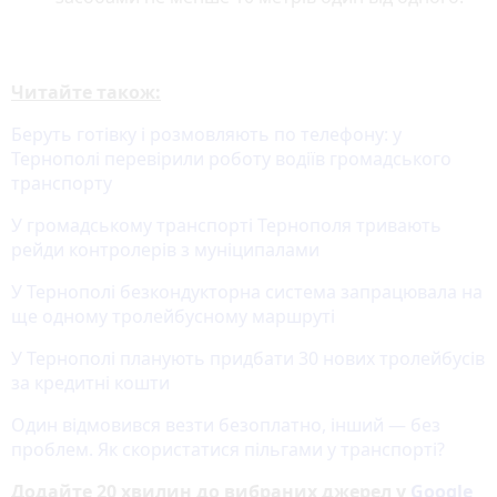
Читайте також:
Беруть готівку і розмовляють по телефону: у
Тернополі перевірили роботу водіїв громадського
транспорту
У громадському транспорті Тернополя тривають
рейди контролерів з муніципалами
У Тернополі безкондукторна система запрацювала на
ще одному тролейбусному маршруті
У Тернополі планують придбати 30 нових тролейбусів
за кредитні кошти
Один відмовився везти безоплатно, інший — без
проблем. Як скористатися пільгами у транспорті?
Додайте 20 хвилин до вибраних джерел у
Google