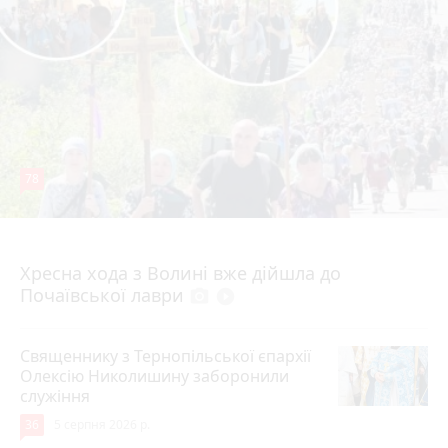
78
4 серпня 2026 р.
Хресна хода з Волині вже дійшла до
Почаївської лаври
photo_camera
play_circle_filled
Священнику з Тернопільської єпархії
Олексію Николишину заборонили
служіння
36
5 серпня 2026 р.