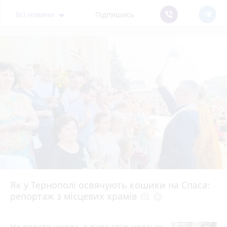
Всі новини
Підпишись
Як у Тернополі освячують кошики на Спаса:
репортаж з місцевих храмів
photo_camera
play_circle_filled
Не просто школа, а дієва спільнота: як