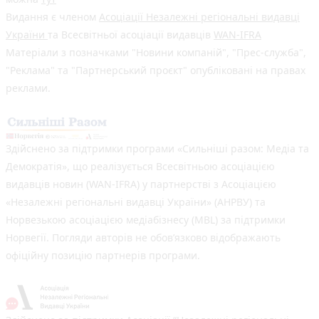
Видання є членом
Асоціації Незалежні регіональні видавці
України
та Всесвітньої асоціації видавців
WAN-IFRA
Матеріали з позначками "Новини компаній", "Прес-служба",
"Реклама" та "Партнерський проєкт" опубліковані на правах
реклами.
Здійснено за підтримки програми «Сильніші разом: Медіа та
Демократія», що реалізується Всесвітньою асоціацією
видавців новин (WAN-IFRA) у партнерстві з Асоціацією
«Незалежні регіональні видавці України» (АНРВУ) та
Норвезькою асоціацією медіабізнесу (MBL) за підтримки
Норвегії. Погляди авторів не обов’язково відображають
офіційну позицію партнерів програми.