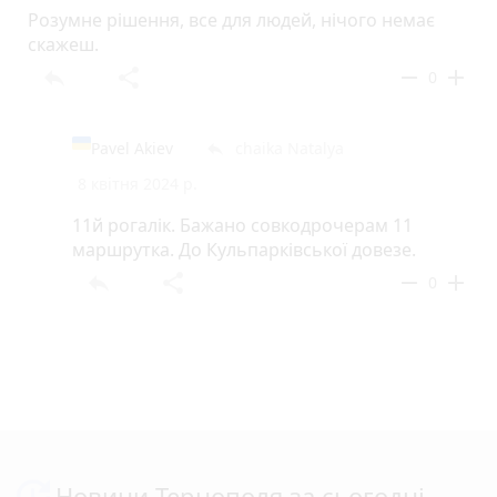
Розумне рішення, все для людей, нічого немає
скажеш.
reply
share
remove
add
0
Pavel Akiev
chaika Natalya
reply
8 квітня 2024 р.
11й рогалік. Бажано совкодрочерам 11
маршрутка. До Кульпарківської довезе.
reply
share
remove
add
0
Новини Тернополя за сьогодні