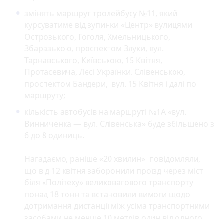
змінять маршрут тролейбусу №11, який
курсуватиме від зупинки «Центр» вулицями
Острозького, Гоголя, Хмельницького,
Збаразькою, проспектом Злуки, вул.
Тарнавського, Київською, 15 Квітня,
Протасевича, Лесі Українки, Слівенською,
проспектом Бандери, вул. 15 Квітня і далі по
маршруту;
кількість автобусів на маршруті №1А «вул.
Винниченка — вул. Слівенська» буде збільшено з
6 до 8 одиниць.
Нагадаємо, раніше «20 хвилин» повідомляли,
що від 12 квітня заборонили проїзд через міст
біля «Політеху» великовагового транспорту
понад 18 тонн та встановили вимоги щодо
дотримання дистанції між усіма транспортними
засобами не менше 10 метрів один від одного.