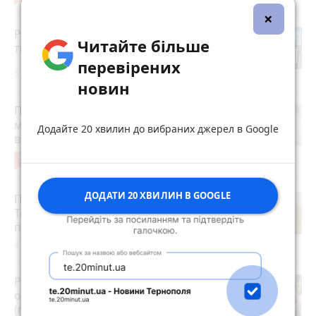
×
Робота в Тернополі: актуальні вакансії
Читайте більше
тижня (оновлено 5 серпня)
перевірених
5 серпня 2026 р.
новин
Після розголосу чоловіка, якого
мобілізували з відстрочкою,
Додайте 20 хвилин до вибраних джерел в Google
відпустили. Але з умовою…
10
3 серпня 2026 р.
ДОДАТИ 20 ХВИЛИН В GOOGLE
Після пекельної спеки на
Тернопільщину прийдуть грози:
прогноз погоди на 5-7 серпня
4 серпня 2026 р.
Розвиток дітей у Тернополі 2026:
огляд гуртків, секцій, клубів та студій
(партнерський проєкт)