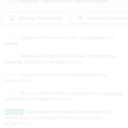
Бренди Тернопілля
Звільнені з полон
22:00
«Петрик П’яточкин у кіно»: що відомо про
фільм
21:00
Земельний спір на Бучаччині: прокуратура
вимагає повернути майже 5 га лісу
20:00
Обрали єпископа-помічника Бучацької
єпархії УГКЦ
19:00
35-річну тернополянку підозрюють у крадіжці
телефона в неповнолітнього
Звернення стосовно нової розмітки і
Від читача
знаків дорожнього руху біля шостої школи
м.Тернопіль.