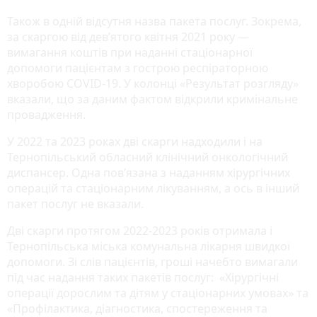
Також в одній відсутня назва пакета послуг. Зокрема,
за скаргою від дев’ятого квітня 2021 року —
вимагання коштів при наданні стаціонарної
допомоги пацієнтам з гострою респіраторною
хворобою COVID-19. У колонці «Результат розгляду»
вказали, що за даним фактом відкрили кримінальне
провадження.
У 2022 та 2023 роках дві скарги надходили і на
Тернопільський обласний клінічний онкологічний
диспансер. Одна пов’язана з наданням хірургічних
операцій та стаціонарним лікуванням, а ось в інший
пакет послуг не вказали.
Дві скарги протягом 2022-2023 років отримала і
Тернопільська міська комунальна лікарня швидкої
допомоги. Зі слів пацієнтів, гроші начебто вимагали
під час надання таких пакетів послуг: «Хірургічні
операції дорослим та дітям у стаціонарних умовах» та
«Профілактика, діагностика, спостереження та