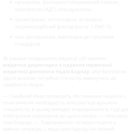
пролактин, фоллікулостимулюючий гормон,
вазопресин (АДГ), норадреналін;
хромогранін, тестостерон, естрадіол,
інсуліноподібний фактор росту -1 (ІФР-1);
інші дослідження, відповідно до галузевих
стандартів.
Як раніше повідомляла редакції «20 хвилин»
медична директорка з надання первинної
медичної допомоги Надія Боднар
, аби безплатно
здати аналізи, потрібно спочатку звернутись до
сімейного лікаря.
— Сімейний лікар проводить обстеження пацієнта і,
коли виявляє необхідність консультації вузького
спеціаліста, в цьому випадку ендокринолога, тоді дає
електронне скерування до цього лікаря, — пояснила
пані Боднар. — Ендокринолог оглядає пацієнта,
вивчає ситуацію, і, якщо має підозру на певний