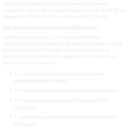
лікарських засобів, передбачених програмою
медичних гарантій, укладання декларацій. До НСЗУ на
медзаклади Тернополя поскаржилися 18 разів.
На кого скаржилися найбільше
Найбільшу кількість – 11 скарг надійшли на
Тернопільську комунальну лікарню №2. Перші стали
фіксувати ще у 2021 році. І всі вони стосуються
вимагання коштів під час надання того чи іншого
пакету послуг, зокрема:
6 – стаціонарна допомога при лікуванні
коронавірусної інфекції;
2 – хірургічні операції у стаціонарних умовах;
1 – стаціонарна допомога без хірургічних
операцій;
1 – медична допомога при гострому інфаркті
міокарда.