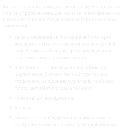
Більшість аналізів входять до переліку безоплатних
послуг «Профілактика, діагностика, спостереження,
лікування та реабілітація в амбулаторних умовах»,
зокрема це:
загальноклінічні та біохімічні лабораторні
дослідження (такі як загальні аналізи крові й
сечі, біохімічний аналіз крові, дослідження
спинномозкової рідини та інші);
бактеріологічні дослідження (наприклад,
бакпосіви на β-гемолітичний стрептокок,
стафілокок, на збудників дифтерії, грибкову
флору, антибіотикограма та інші);
гормональні дослідження;
біопсія;
імунологічні дослідження для виявлення та
контролю за інфекційними захворюваннями;