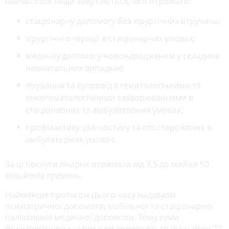
найчастіше люди звертаються, аби отримати:
стаціонарну допомогу без хірургічних втручань;
хірургічні операції в стаціонарних умовах;
медичну допомогу новонародженим у складних
неонатальних випадках;
лікування та супровід з гематологічними та
онкогематологічними захворюваннями в
стаціонарних та амбулаторних умовах;
профілактику, діагностику та спостереження в
амбулаторних умовах.
За ці послуги лікарня отримала від 7,5 до майже 50
мільйонів гривень.
Найменше протягом цього часу надавали
психіатричної допомоги, мобільної та стаціонарної
паліативної медичної допомоги. Тому суми
фінансування за ці послуги коливаються від майже 27