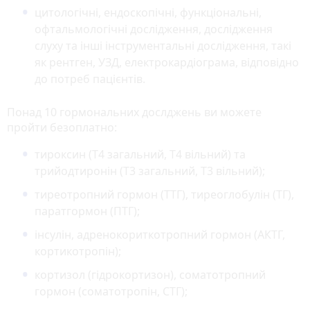
цитологічні, ендоскопічні, функціональні,
офтальмологічні дослідження, дослідження
слуху та інші інструментальні дослідження, такі
як рентген, УЗД, електрокардіограма, відповідно
до потреб пацієнтів.
Понад 10 гормональних дослджень ви можете
пройти безоплатно:
тироксин (Т4 загальний, Т4 вільний) та
трийодтиронін (Т3 загальний, Т3 вільний);
тиреотропний гормон (ТТГ), тиреоглобулін (ТГ),
паратгормон (ПТГ);
інсулін, адренокориткотропний гормон (АКТГ,
кортикотропін);
кортизол (гідрокортизон), соматотропний
гормон (соматотропін, СТГ);