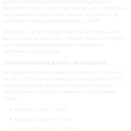
діагноз, а для його встановлення і подальшого
лікування потрібні додаткові аналізи, дає електронне
скерування в лабораторію, яка має можливість це
зробити і в неї є укладений договір з НСЗУ.
Обмежень щодо кількості аналізів на гормони, які
можна здати за один раз, — немає. Скільки є потреба,
на скільки показників лікар дає скерування,
запевнила Надія Боднар.
Скільки коштів дають за пацієнта
За надання первинної медичної допомоги кожному
пацієнту НСЗУ сплачує базову ставку у розмірі 786,65
гривень на рік. До базової ставки застосовують
коригувальні коефіцієнт взалежності від відкової
групи:
від 0 до 5 років — 2,465;
від 6 до 17 років — 1,356;
від 18 до 39 років — 0,616;