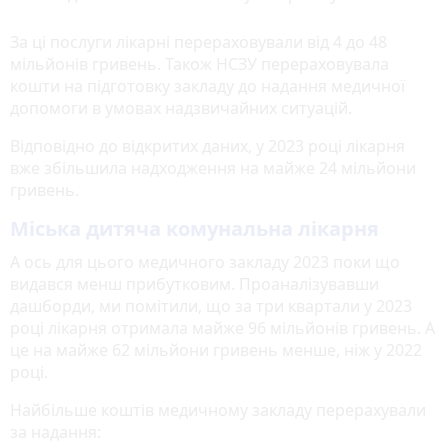
За ці послуги лікарні перераховували від 4 до 48
мільйонів гривень. Також НСЗУ перераховувала
кошти на підготовку закладу до надання медичної
допомоги в умовах надзвичайних ситуацій.
Відповідно до відкритих даних, у 2023 році лікарня
вже збільшила надходження на майже 24 мільйони
гривень.
Міська дитяча комунальна лікарня
А ось для цього медичного закладу 2023 поки що
видався менш прибутковим. Проаналізувавши
дашборди, ми помітили, що за три квартали у 2023
році лікарня отримала майже 96 мільйонів гривень. А
це на майже 62 мільйони гривень менше, ніж у 2022
році.
Найбільше коштів медичному закладу перерахували
за надання: