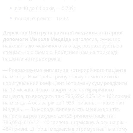
від 40 до 64 років — 0,739;
понад 65 років — 1,232.
Директор Центру первинної медико-санітарної
допомоги Микола Медвідь
наголосив, суми, що
надходять до медичного закладу, розраховують за
спеціальною схемою. Роз’яснює нам на прикладі
пацієнта чотирьох років.
— Розраховуємо виплату за чотирирічного пацієнта
на місяць. Нам треба: річну ставку помножити на
коригувальний коефіцієнт і отриману суму розділити
на 12 місяців. Якщо говорити за чотирирічного
пацієнта, то виходить так: 786,65х2,465/12 = 162 гривні
на місяць. А ось за рік це 1 939 гривень, — каже пан
Медвідь. — За молодь виплачують менше коштів,
наприклад розрахуємо для 25-річного пацієнта:
786,65х0,616/12 = 40 гривень щомісяця. А ось на рік –
484 гривні. Ці гроші медзаклад отримує навіть в тому