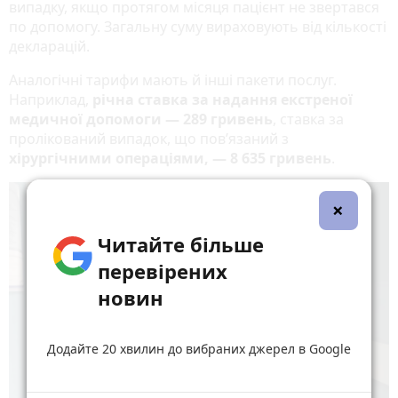
випадку, якщо протягом місяця пацієнт не звертався
по допомогу. Загальну суму вираховують від кількості
декларацій.
Аналогічні тарифи мають й інші пакети послуг.
Наприклад,
річна ставка за надання екстреної
медичної допомоги — 289 гривень
, ставка за
пролікований випадок, що пов’язаний з
хірургічними операціями, — 8 635 гривень
.
×
Читайте більше
перевірених
новин
Додайте 20 хвилин до вибраних джерел в Google