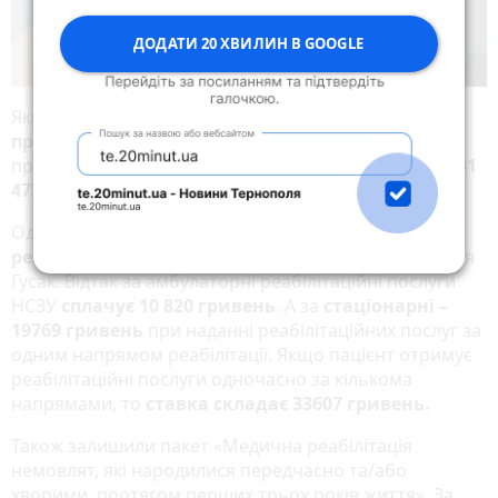
ДОДАТИ 20 ХВИЛИН В GOOGLE
Якщо говорити за
надання медичної допомоги
при гострому мозковому інсульті
, то ставка на
пролікований випадок коливається
від 14 952 до 131
472 гривні
. Все залежить від ступені важкості.
Одним із пріоритетів у 2023 році стала
медична
реабілітація.
Про це розповіла голова НСЗУ Наталія
Гусак. Відтак за амбулаторні реабілітаційні послуги
НСЗУ
сплачує 10 820 гривень
. А за
стаціонарні –
19769 гривень
при наданні реабілітаційних послуг за
одним напрямом реабілітації. Якщо пацієнт отримує
реабілітаційні послуги одночасно за кількома
напрямами, то
ставка складає 33607 гривень.
Також залишили пакет «Медична реабілітація
немовлят, які народилися передчасно та/або
хворими, протягом перших трьох років життя». За