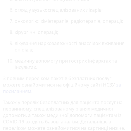
огляд у вузькоспеціалізованих лікарів;
онкологію: хімієтерапія, радіотерапія, операції;
хірургічні операції;
лікування наркозалежності внаслідок вживання
опіоїдів;
медичну допомогу при гострих інфарктах та
інсультах.
З повним переліком пакетів безплатних послуг
можете ознайомитися на офіційному сайті НСЗУ
за
посиланням.
Також у перелік безоплатних для пацієнта послуг на
первинному, спеціалізованому рівнях медичної
допомоги, а також медичної допомоги пацієнтам із
COVID-19 входять базові аналізи. Детальніше з
переліком можете ознайомитися на картинці нижче.