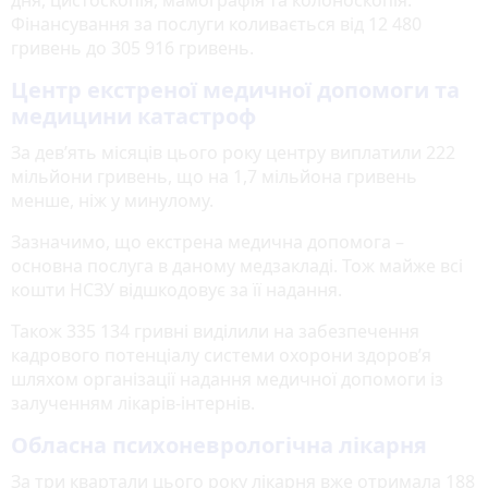
дня, цистоскопія, мамографія та колоноскопія.
Фінансування за послуги коливається від 12 480
гривень до 305 916 гривень.
Центр екстреної медичної допомоги та
медицини катастроф
За дев’ять місяців цього року центру виплатили 222
мільйони гривень, що на 1,7 мільйона гривень
менше, ніж у минулому.
Зазначимо, що екстрена медична допомога –
основна послуга в даному медзакладі. Тож майже всі
кошти НСЗУ відшкодовує за її надання.
Також 335 134 гривні виділили на забезпечення
кадрового потенціалу системи охорони здоров’я
шляхом організації надання медичної допомоги із
залученням лікарів-інтернів.
Обласна психоневрологічна лікарня
За три квартали цього року лікарня вже отримала 188