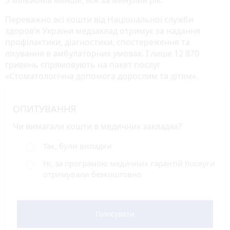
5 мільйонів менше, ніж за минулий рік.
Переважно всі кошти від Національної служби
здоров’я України медзаклад отримує за надання
профілактики, діагностики, спостереження та
лікування в амбулаторних умовах. І лише 12 870
гривень спрямовують на пакет послуг
«Стоматологічна допомога дорослим та дітям».
ОПИТУВАННЯ
Чи вимагали кошти в медичних закладах?
Так, були випадки
Ні, за програмою медичних гарантій послуги
отримували безкоштовно
Голосувати