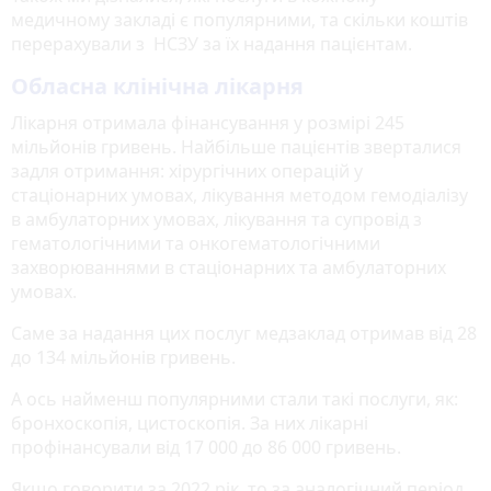
медичному закладі є популярними, та скільки коштів
перерахували з НСЗУ за їх надання пацієнтам.
Обласна клінічна лікарня
Лікарня отримала фінансування у розмірі 245
мільйонів гривень. Найбільше пацієнтів зверталися
задля отримання: хірургічних операцій у
стаціонарних умовах, лікування методом гемодіалізу
в амбулаторних умовах, лікування та супровід з
гематологічними та онкогематологічними
захворюваннями в стаціонарних та амбулаторних
умовах.
Саме за надання цих послуг медзаклад отримав від 28
до 134 мільйонів гривень.
А ось найменш популярними стали такі послуги, як:
бронхоскопія, цистоскопія. За них лікарні
профінансували від 17 000 до 86 000 гривень.
Якщо говорити за 2022 рік, то за аналогічний період