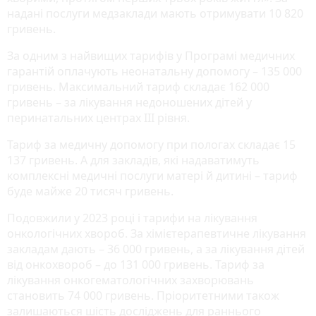
надані послуги медзаклади мають отримувати 10 820
гривень.
За одним з найвищих тарифів у Програмі медичних
гарантій оплачують неонатальну допомогу – 135 000
гривень. Максимальний тариф складає 162 000
гривень – за лікування недоношених дітей у
перинатальних центрах III рівня.
Тариф за медичну допомогу при пологах складає 15
137 гривень. А для закладів, які надаватимуть
комплексні медичні послуги матері й дитині – тариф
буде майже 20 тисяч гривень.
Подовжили у 2023 році і тарифи на лікування
онкологічних хвороб. За хімієтерапевтичне лікування
закладам дають – 36 000 гривень, а за лікування дітей
від онкохвороб – до 131 000 гривень. Тариф за
лікування онкогематологічних захворювань
становить 74 000 гривень. Пріоритетними також
залишаються шість досліджень для раннього