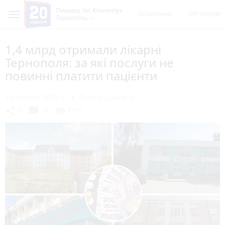
Пишеш ти! Коментує
Всі новини
Обговорен
Тернопіль
1,4 млрд отримали лікарні
Тернополя: за які послуги не
повинні платити пацієнти
18 жовтня 2023 р.
Поліна Дайнега
chat_bubble
share
visibility
5
14
2755