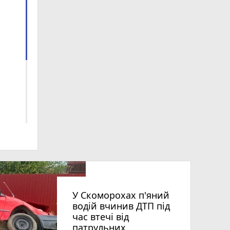
ra
У Скоморохах п'яний
водій вчинив ДТП під
час втечі від
ски
патрульних