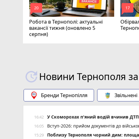
mode_comment
mode_comment
20
17
Робота в Тернополі: актуальні
Обірвал
вакансії тижня (оновлено 5
Терноп
серпня)
Новини Тернополя за
Бренди Тернопілля
Звільнені
У Скоморохах п'яний водій вчинив ДТП 
16:42
Вступ-2026: прийом документів до військ
16:05
Поблизу Тернополя чорний дим: площа 
15:29