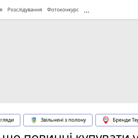
...
я
Розслідування
Фотоконкурс
гляди
Звільнені з полону
Бренди Те
 що повинні купувати 