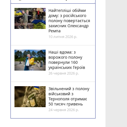
Найтепліші обійми
дому: з російського
полону повертається
захисник Олександр
Ремпа
10 липня 2026 р.
Наші вдома: з
ворожого полону
повернули 160
українських Героїв
26 червня 2026 р.
Звільнений з полону
військовий з
Тернополя отримає
50 тисяч гривень
24 червня 2026 р.