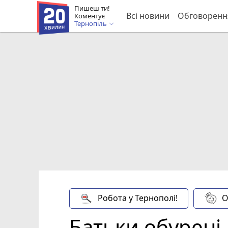
Пишеш ти!
Всі новини
Обговоренн
Коментує
Тернопіль
Робота у Тернополі!
О
Батьки обурені,