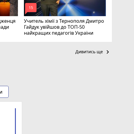
mode_comment
mode_comment
15
20
дженця
Учитель хімії з Тернополя Дмитро
мади
Гайдук увійшов до ТОП-50
найкращих педагогів України
keyboard_arrow_right
Дивитись ще
и