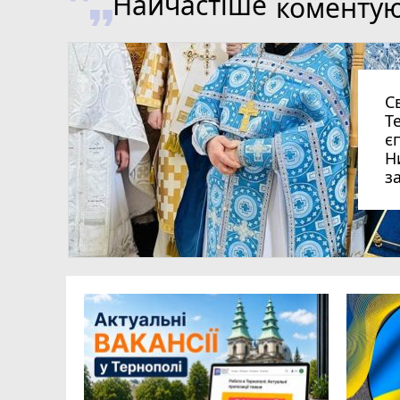
Найчастіше
коменту
С
Т
є
Н
з
ля Дмитро
0
аїни