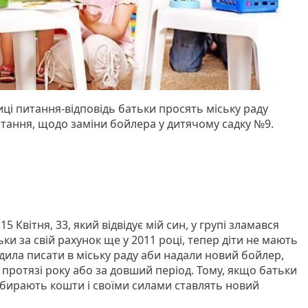
риці питання-відповідь батьки просять міську раду
итання, щодо заміни бойлера у дитячому садку №9.
5 Квітня, 33, який відвідує мій син, у групі зламався
ки за свій рахунок ще у 2011 році, тепер діти не мають
дила писати в міську раду аби надали новий бойлер,
протязі року або за довший період. Тому, якщо батьки
 збирають кошти і своїми силами ставлять новий