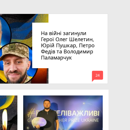
На війні загинули
Герої Олег Шелетин,
Юрій Пушкар, Петро
Федів та Володимир
Паламарчук
mode_comment
24
Робота в 
вакансії 
серпня)