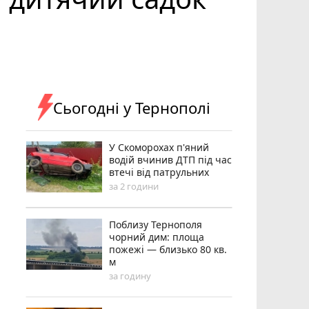
Сьогодні у Тернополі
У Скоморохах п'яний
водій вчинив ДТП під час
втечі від патрульних
за 2 години
Поблизу Тернополя
чорний дим: площа
пожежі — близько 80 кв.
м
за годину