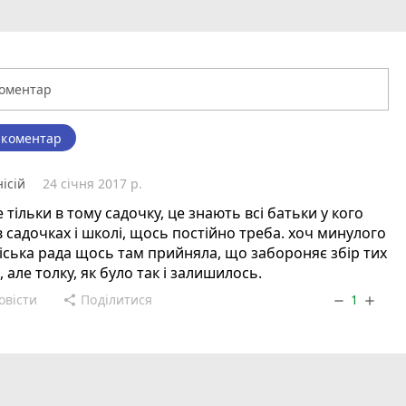
 коментар
нісій
24 січня 2017 р.
е тільки в тому садочку, це знають всі батьки у кого
 в садочках і школі, щось постійно треба. хоч минулого
іська рада щось там прийняла, що забороняє збір тих
, але толку, як було так і залишилось.
овісти
Поділитися
1
share
remove
add