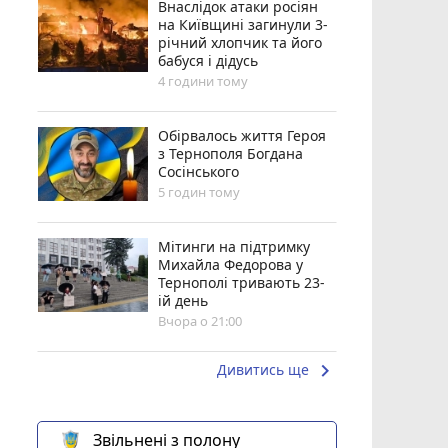
Внаслідок атаки росіян
на Київщині загинули 3-
річний хлопчик та його
бабуся і дідусь
4 години тому
Обірвалось життя Героя
з Тернополя Богдана
Сосінського
5 годин тому
Мітинги на підтримку
Михайла Федорова у
Тернополі тривають 23-
ій день
Вчора о 21:00
keyboard_arrow_right
Дивитись ще
Звільнені з полону