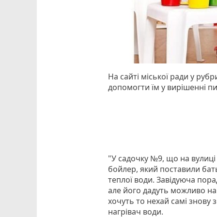
На сайті міської ради у руб
допомогти їм у вирішенні п
"У садочку №9, що на вулиці 1
бойлер, який поставили бать
теплої води. Завідуюча пора
але його дадуть можливо на 
хочуть то нехай самі знову
нагрівач води.