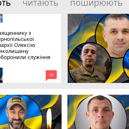
ють
читають
поширюють
вященнику з
ернопільської
пархії Олексію
иколишину
аборонили служіння
mode_comment
36