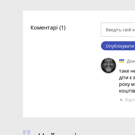
Коментарі (1)
Опублікувати
Діо
таке н
діти є
року м
коштів
Відп
reply