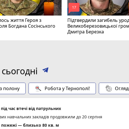
mode_comment
17
ось життя Героя з
Підтвердили загибель уро
оля Богдана Сосінського
Великоберезовицької гро
Дмитра Березка
 сьогодні
 з полону
Робота у Тернополі!
Огляд
під час втечі від патрульних
ових навчальних закладів продовжили до 20 серпня
пожежі — близько 80 кв. м