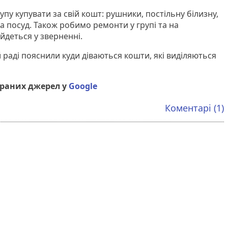
упу купувати за свій кошт: рушники, постільну білизну,
та посуд. Також робимо ремонти у групі та на
 йдеться у зверненні.
й раді пояснили куди діваються кошти, які виділяються
браних джерел у
Google
Коментарі (1)