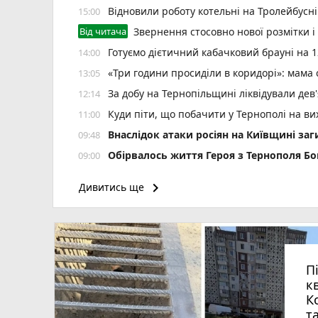
Відновили роботу котельні на Тролейбусн
15:00
Від читача
Звернення стосовно нової розмітки і
Готуємо дієтичний кабачковий брауні на 1
14:00
«Три години просиділи в коридорі»: мама
13:05
За добу на Тернопільщині ліквідували дев
12:14
Куди піти, що побачити у Тернополі на вих
11:00
Внаслідок атаки росіян на Київщині заг
09:48
Обірвалось життя Героя з Тернополя Бо
09:00
Подарував життя після смерті: в Охматд
22:00
keyboard_arrow_right
Дивитись ще
Мітинги на підтримку Михайла Федоров
21:00
Від рюкзака до ручки: у скільки обійд
20:00
День міста в Тернополі: куди піти та як
19:00
Штормове попередження оголосили на Тер
18:01
П
Коли потрібно міняти мастило в АКПП: рек
17:40
к
К
З'явились рекомендації до зарахування н
17:20
т