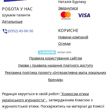
Наталія Бурлаку
Звернутися
РОБОТА У НАС
Шукаєм таланти
Детальніше
КОРИСНЕ
phone_in_talk
(0352) 43-00-50
Новини компаній
Огляди
Правила користування сайтом
Умови і правила надання платного доступу
Рекламна політика проєкту «Інтерактивна мапа локальних
брендів»
Редакція керується в своїй роботі
"Кодексом етики
українського журналіста"
, затвердженим Комісією з
журналістської етики. Поскаржитись на матеріал до Комісії