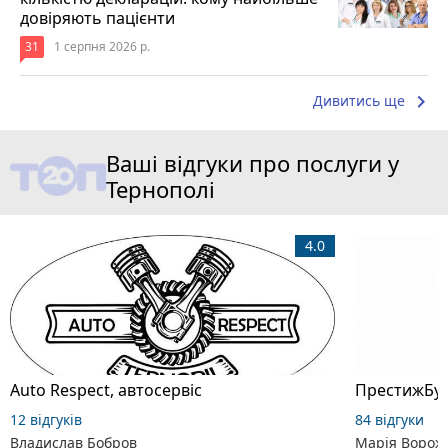
довіряють пацієнти
31
1 серпня 2026 р.
keyboard_arrow_right
Дивитись ще
Ваші відгуки про послуги у
Тернополі
4.0
Auto Respect, автосервіс
ПрестижБуд
12 відгуків
84 відгуки
Владислав Бобров
Марія Ворож