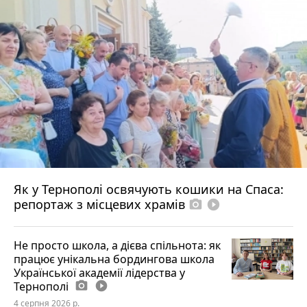
Як у Тернополі освячують кошики на Спаса:
репортаж з місцевих храмів
photo_camera
play_circle_filled
Не просто школа, а дієва спільнота: як
працює унікальна бордингова школа
Української академії лідерства у
Тернополі
photo_camera
play_circle_filled
4 серпня 2026 р.