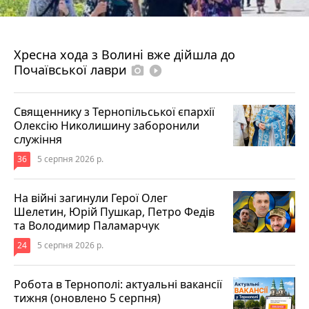
4 серпня 2026 р.
Хресна хода з Волині вже дійшла до
Почаївської лаври
photo_camera
play_circle_filled
Священнику з Тернопільської єпархії
Олексію Николишину заборонили
служіння
36
5 серпня 2026 р.
На війні загинули Герої Олег
Шелетин, Юрій Пушкар, Петро Федів
та Володимир Паламарчук
24
5 серпня 2026 р.
Робота в Тернополі: актуальні вакансії
тижня (оновлено 5 серпня)