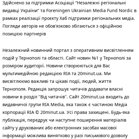
Здійснено за підтримки Асоціації “Незалежні регіональні
видавці України” та Foreningen Ukrainian Media Fund Nordic в
рамках реалізації проєкту Хаб підтримки регіональних медіа.
Погляди авторів не обов'язково збігаються з офіційною
позицією партнерів
Незалежний новинний портал з оперативним висвітленням
подій у Тернополі та області. Сайт новин №1 у Тернополі за
розміром аудиторії. Новини створюються для Вас
мультимедійною редакцією RIA та 20minut.ua. Ми
висвітлюємо важливі та цікаві події, людей, життя
Тернополя. Редакція запрошує читачів додавати власні
новини в розділ "Від читачів". Сайт 20minut.ua входить до
видавничої групи RIA Media, яка також є частиною Медіа
корпорації RIA © 20minut.ua. Усі права захищені. Будь-яка
публiкацiя, передрук чи наступне поширення матеріалів
сайту у друкованих або електронних засобах масової
інформації можлива винятково у разі письмового дозволу