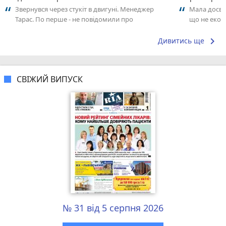
Звернувся через стукіт в двигуні. Менеджер
Мала досві
Тарас. По перше - не повідомили про
що не еконо
збільшення чеку за ремонт (розраховував...
звертаєш ув
keyboard_arrow_right
Дивитись ще
СВІЖИЙ ВИПУСК
№ 31 від 5 серпня 2026