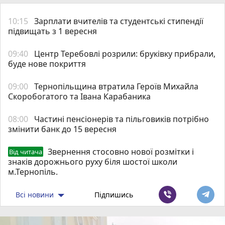
10:15
Зарплати вчителів та студентські стипендії
підвищать з 1 вересня
09:40
Центр Теребовлі розрили: бруківку прибрали,
буде нове покриття
09:00
Тернопільщина втратила Героїв Михайла
Скоробогатого та Івана Карабаника
08:00
Частині пенсіонерів та пільговиків потрібно
змінити банк до 15 вересня
Звернення стосовно нової розмітки і
Від читача
знаків дорожнього руху біля шостої школи
м.Тернопіль.
Всі новини
Підпишись