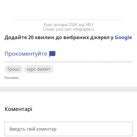
Курс долара США від НБУ
Create your own infographics
Додайте 20 хвилин до вибраних джерел у
Google
Прокоментуйте
chat_bubble
Гроші
курс валют
Коментарі