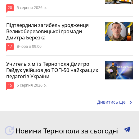
20
5 серпня 2026 р.
Підтвердили загибель уродженця
Великоберезовицької громади
Дмитра Березка
17
Вчора о 09:00
Учитель хімії з Тернополя Дмитро
Гайдук увійшов до ТОП-50 найкращих
педагогів України
15
5 серпня 2026 р.
keyboard_arrow_right
Дивитись ще
Новини Тернополя за сьогодні