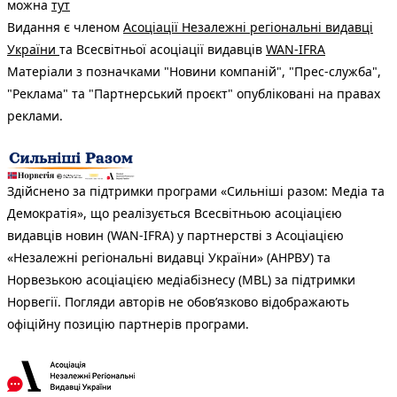
можна
тут
Видання є членом
Асоціації Незалежні регіональні видавці
України
та Всесвітньої асоціації видавців
WAN-IFRA
Матеріали з позначками "Новини компаній", "Прес-служба",
"Реклама" та "Партнерський проєкт" опубліковані на правах
реклами.
Здійснено за підтримки програми «Сильніші разом: Медіа та
Демократія», що реалізується Всесвітньою асоціацією
видавців новин (WAN-IFRA) у партнерстві з Асоціацією
«Незалежні регіональні видавці України» (АНРВУ) та
Норвезькою асоціацією медіабізнесу (MBL) за підтримки
Норвегії. Погляди авторів не обов’язково відображають
офіційну позицію партнерів програми.