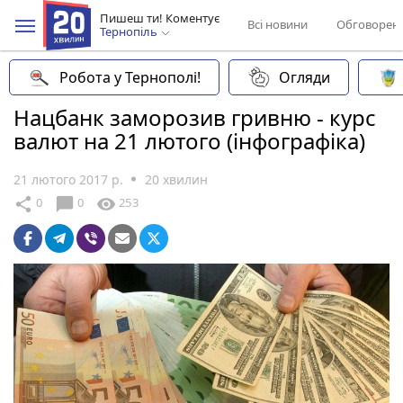
Пишеш ти! Коментує
Всі новини
Обговорен
Тернопіль
Робота у Тернополі!
Огляди
Нацбанк заморозив гривню - курс
валют на 21 лютого (інфографіка)
21 лютого 2017 р.
20 хвилин
chat_bubble
share
visibility
0
0
253