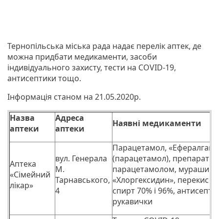
Тернопільська міська рада надає перелік аптек, де
можна придбати медикаменти, засоби
індивідуального захисту, тести на COVID-19,
антисептики тощо.
Інформація станом на 21.05.2020р.
Назва
Адреса
Наявні медикаменти
аптеки
аптеки
Парацетамол, «Ефералган»
вул. Генерала
(парацетамол), препарати 
Аптека
М.
парацетамолом, мурашиний
«Сімейний
Тарнавського,
«Хлоргексидин», перекис в
лікар»
4
спирт 70% і 96%, антисепти
рукавички