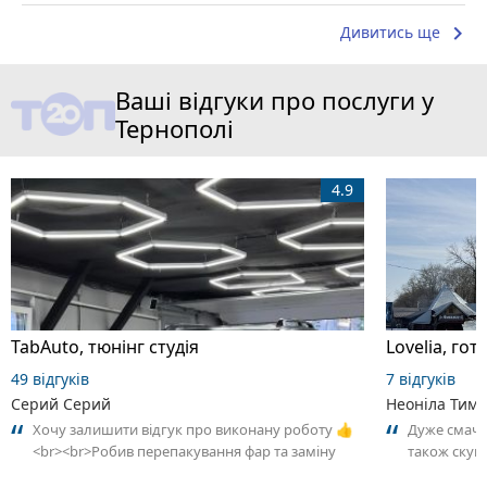
keyboard_arrow_right
Дивитись ще
Ваші відгуки про послуги у
Тернополі
4.9
TabAuto, тюнінг студія
Lovelia, го
49 відгуків
7 відгуків
Серий Серий
Неоніла Тимч
Хочу залишити відгук про виконану роботу 👍
Дуже смачна
<br><br>Робив перепакування фар та заміну
також скумб
скла на BMW X5 E70. Результатом дуже...
приємним а