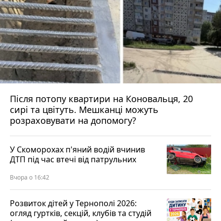
Після потопу квартири на Коновальця, 20
сирі та цвітуть. Мешканці можуть
розраховувати на допомогу?
У Скоморохах п'яний водій вчинив
ДТП під час втечі від патрульних
Вчора о 16:42
Розвиток дітей у Тернополі 2026:
огляд гуртків, секцій, клубів та студій