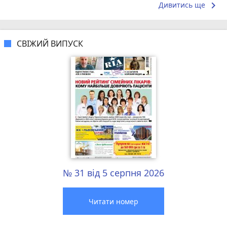
keyboard_arrow_right
Дивитись ще
СВІЖИЙ ВИПУСК
№ 31 від 5 серпня 2026
Читати номер