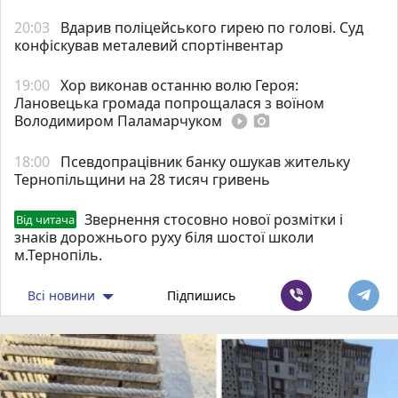
20:03
Вдарив поліцейського гирею по голові. Суд
конфіскував металевий спортінвентар
19:00
Хор виконав останню волю Героя:
Лановецька громада попрощалася з воїном
Володимиром Паламарчуком
play_circle_filled
photo_camera
18:00
Псевдопрацівник банку ошукав жительку
Тернопільщини на 28 тисяч гривень
Звернення стосовно нової розмітки і
Від читача
знаків дорожнього руху біля шостої школи
м.Тернопіль.
Всі новини
Підпишись