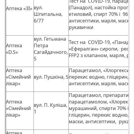
Тест на COVID-19, парацет
вул.
(Панадол), настойка пропол
Аптека «ЗІ»
Шпитальна,
етиловий, спирт 70% і 96%,
6/77
антисептики, марля, маски 
рукавички
вул. Гетьмана
Тест на COVID-19, «Панадол
Аптека
Петра
«Ефералган» сиропи, респ
«D.S»
Сагайдачного,
FFP2 з клапаном, марля, ру
5
Аптека
Парацетамол, «Хлоргексиди
«Сімейний
вул. Пушкіна, 5
перекис водню, гліцерин,
лікар»
антисептики, марля, маски
Парацетамол, препарати з
Аптека
парацетамолом, «Хлорекси
вул. П. Куліша,
«Сімейний
мурашиний, спирти 70% і 9
1
лікар»
гліцерин, перекис водню, м
маски, антисептики, рукав
Аптека