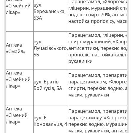
Парацетамол, «Хлоргексиди
вул.
«Сімейний
гліцерин, мурашиний спирт
Бережанська,
лікар»
водню, спирт 70%, антисеп
53А
настойка прополісу, маски,
Парацетамол, гліцерин, «Се
вул.
спирт мурашиний, »Хлорге
Аптека
Лучаківського,
антисептики, перекис водн
«Смайл»
5Б
прополіс, настойка календу
рукавички
Аптека
Парацетамол, препарати з
«Сімейний
вул. Братів
парацетамолом, «Хлоргекс
лікар»
Бойчуків, 5А
спирти, перекис водню, ан
маски, рукавички
Аптека
Парацетамол, препарати з 
«Сімений
вул. Є.
парацетамолу, «Хлоргексид
лікар»
Коновальця, 4
перекис водню, мурашиний
маски, рукавички, антисеп