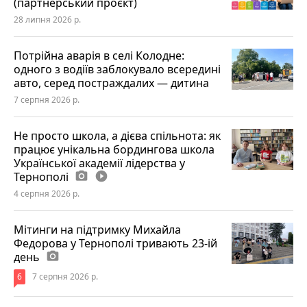
(партнерський проєкт)
28 липня 2026 р.
Потрійна аварія в селі Колодне:
одного з водіїв заблокувало всередині
авто, серед постраждалих — дитина
7 серпня 2026 р.
Не просто школа, а дієва спільнота: як
працює унікальна бордингова школа
Української академії лідерства у
Тернополі
photo_camera
play_circle_filled
4 серпня 2026 р.
Мітинги на підтримку Михайла
Федорова у Тернополі тривають 23-ій
день
photo_camera
6
7 серпня 2026 р.