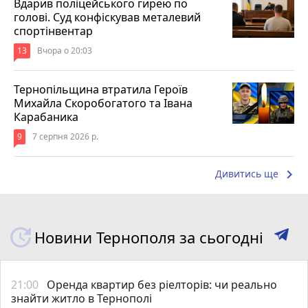
Вдарив поліцейського гирею по
голові. Суд конфіскував металевий
спортінвентар
13
Вчора о 20:03
Тернопільщина втратила Героїв
Михайла Скоробогатого та Івана
Карабаника
9
7 серпня 2026 р.
keyboard_arrow_right
Дивитись ще
Новини Тернополя за сьогодні
21:00
Оренда квартир без ріелторів: чи реально
знайти житло в Тернополі