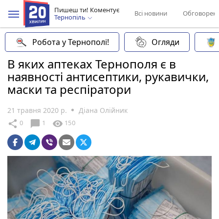
Пишеш ти! Коментує
Всі новини
Обговорен
Тернопіль
Робота у Тернополі!
Огляди
В яких аптеках Тернополя є в
наявності антисептики, рукавички,
маски та респіратори
21 травня 2020 р.
Діана Олійник
chat_bubble
share
visibility
0
1
150