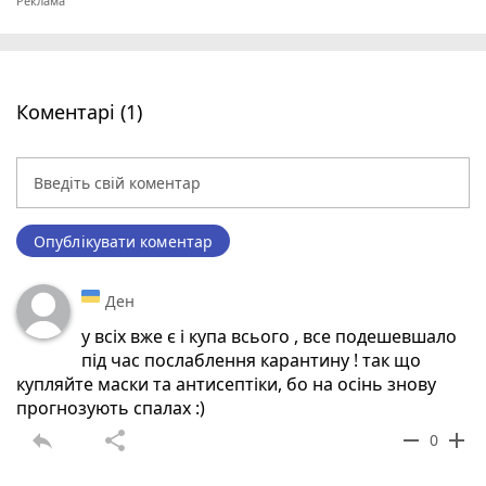
Коментарі (1)
Опублікувати коментар
Ден
у всіх вже є і купа всього , все подешевшало
під час послаблення карантину ! так що
купляйте маски та антисептіки, бо на осінь знову
прогнозують спалах :)
reply
share
remove
add
0