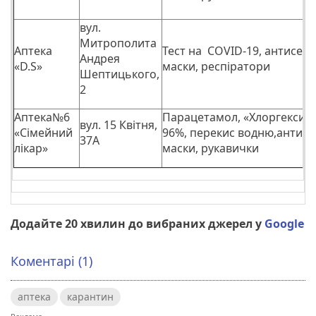
вул.
Митрополита
Аптека
Тест на COVID-19, антисепт
Андрея
«D.S»
маски, респіратори
Шептицького,
2
Аптека№6
Парацетамол, «Хлоргексиди
вул. 15 Квітня,
«Сімейний
96%, перекис водню,антисе
37А
лікар»
маски, рукавички
Додайте 20 хвилин до вибраних джерел у
Google
Коментарі (1)
аптека
карантин