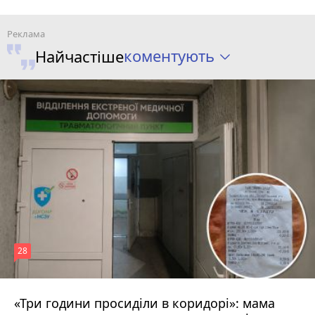
коментують
Найчастіше
28
«Три години просиділи в коридорі»: мама
Вчора о 13:05