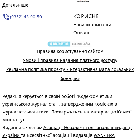
Детальніше
КОРИСНЕ
phone_in_talk
(0352) 43-00-50
Новини компаній
Огляди
Правила користування сайтом
Умови і правила надання платного доступу
Рекламна політика проєкту «Інтерактивна мапа локальних
брендів»
Редакція керується в своїй роботі
"Кодексом етики
українського журналіста"
, затвердженим Комісією з
журналістської етики. Поскаржитись на матеріал до Комісії
можна
тут
Видання є членом
Асоціації Незалежні регіональні видавці
України
та Всесвітньої асоціації видавців
WAN-IFRA