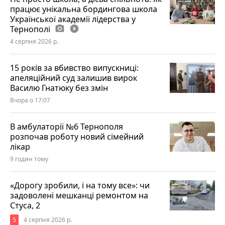
працює унікальна бордингова школа
Української академії лідерства у
Тернополі
photo_camera
play_circle_filled
4 серпня 2026 р.
15 років за вбивство випускниці:
апеляційний суд залишив вирок
Василю Гнатюку без змін
Вчора о 17:07
В амбулаторії №6 Тернополя
розпочав роботу новий сімейний
лікар
9 годин тому
«Дорогу зробили, і на тому все»: чи
задоволені мешканці ремонтом на
Стуса, 2
5
4 серпня 2026 р.