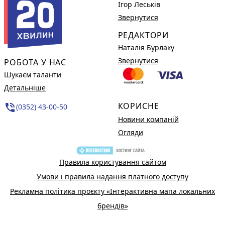
Ігор Леськів
Звернутися
РЕДАКТОРИ
Наталія Бурлаку
Звернутися
РОБОТА У НАС
Шукаєм таланти
Детальніше
КОРИСНЕ
phone_in_talk
(0352) 43-00-50
Новини компаній
Огляди
Правила користування сайтом
Умови і правила надання платного доступу
Рекламна політика проєкту «Інтерактивна мапа локальних
брендів»