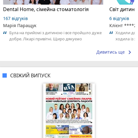
Dental Home, сімейна стоматологія
167 відгуків
6 відгуків
Марія Паращук
Клієнт ****2
Була на прийомі з дитиною і все пройшло дуже
Ходили до С
добре. Лікарі привітні. Щиро дякуємо
ходила із 
контакт, за
keyboard_arrow_right
Дивитись ще
СВІЖИЙ ВИПУСК