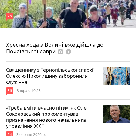
78
4 серпня 2026 р.
Хресна хода з Волині вже дійшла до
Почаївської лаври
photo_camera
play_circle_filled
Священнику з Тернопільської єпархії
Олексію Николишину заборонили
служіння
36
Вчора о 10:53
«Треба вміти вчасно піти»: як Олег
Соколовський прокоментував
призначення нового начальника
управління ЖКГ
24
3 серпня 2026 р.