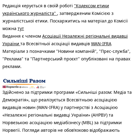
Редакція керується в своїй роботі
"Кодексом етики
українського журналіста"
, затвердженим Комісією з
журналістської етики. Поскаржитись на матеріал до Комісії
можна
тут
Видання є членом
Асоціації Незалежні регіональні видавці
України
та Всесвітньої асоціації видавців
WAN-IFRA
Матеріали з позначками "Новини компаній", "Прес-служба",
"Реклама" та "Партнерський проєкт" опубліковані на правах
реклами.
Здійснено за підтримки програми «Сильніші разом: Медіа та
Демократія», що реалізується Всесвітньою асоціацією
видавців новин (WAN-IFRA) у партнерстві з Асоціацією
«Незалежні регіональні видавці України» (АНРВУ) та
Норвезькою асоціацією медіабізнесу (MBL) за підтримки
Норвегії. Погляди авторів не обов’язково відображають