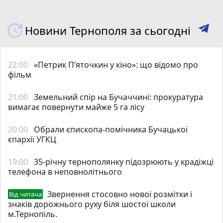
Новини Тернополя за сьогодні
22:00
«Петрик П’яточкин у кіно»: що відомо про
фільм
21:00
Земельний спір на Бучаччині: прокуратура
вимагає повернути майже 5 га лісу
20:00
Обрали єпископа-помічника Бучацької
єпархії УГКЦ
19:00
35-річну тернополянку підозрюють у крадіжці
телефона в неповнолітнього
Звернення стосовно нової розмітки і
Від читача
знаків дорожнього руху біля шостої школи
м.Тернопіль.