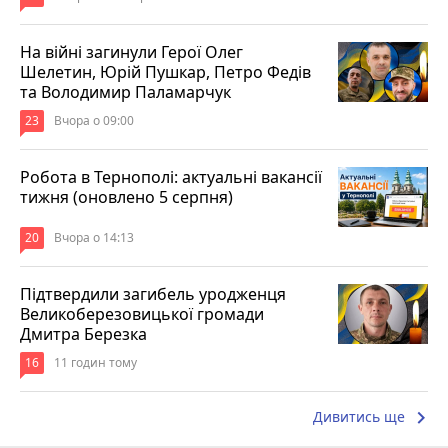
На війні загинули Герої Олег
Шелетин, Юрій Пушкар, Петро Федів
та Володимир Паламарчук
23
Вчора о 09:00
Робота в Тернополі: актуальні вакансії
тижня (оновлено 5 серпня)
20
Вчора о 14:13
Підтвердили загибель уродженця
Великоберезовицької громади
Дмитра Березка
16
11 годин тому
keyboard_arrow_right
Дивитись ще