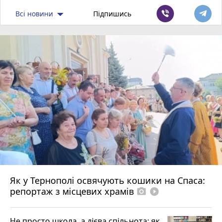
Всі новини
Підпишись
Як у Тернополі освячують кошики на Спаса:
репортаж з місцевих храмів
photo_camera
play_circle_filled
Не просто школа, а дієва спільнота: як