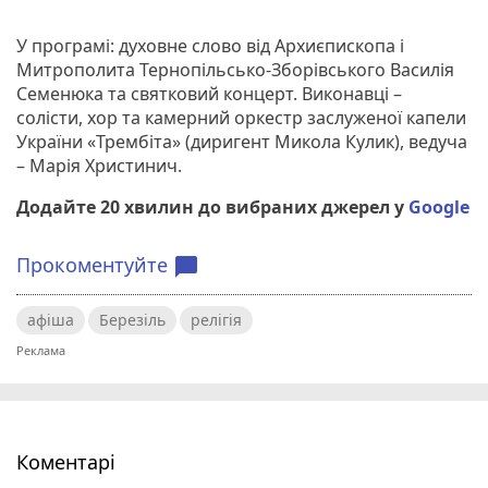
У програмі: духовне слово від Архиєпископа і
Митрополита Тернопільсько-Зборівського Василія
Семенюка та святковий концерт. Виконавці –
солісти, хор та камерний оркестр заслуженої капели
України «Трембіта» (диригент Микола Кулик), ведуча
– Марія Христинич.
Додайте 20 хвилин до вибраних джерел у
Google
Прокоментуйте
chat_bubble
афіша
Березіль
релігія
Коментарі