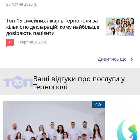
28 липня 2026 р.
Топ-15 сімейних лікарів Тернополя за
кількістю декларацій: кому найбільше
довіряють пацієнти
31
1 серпня 2026 р.
keyboard_arrow_right
Дивитись ще
Ваші відгуки про послуги у
Тернополі
4.9