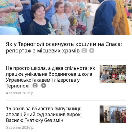
Як у Тернополі освячують кошики на Спаса:
репортаж з місцевих храмів
photo_camera
play_circle_filled
Не просто школа, а дієва спільнота: як
працює унікальна бордингова школа
Української академії лідерства у
Тернополі
photo_camera
play_circle_filled
4 серпня 2026 р.
15 років за вбивство випускниці:
апеляційний суд залишив вирок
Василю Гнатюку без змін
5 серпня 2026 р.