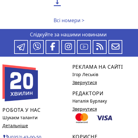

Всі номери >
Слідкуйте за нашими новинами
РЕКЛАМА НА САЙТІ
Ігор Леськів
Звернутися
РЕДАКТОРИ
Наталія Бурлаку
Звернутися
РОБОТА У НАС
Шукаєм таланти
Детальніше
КОРИСНЕ
phone_in_talk
(0352) 43-00-50