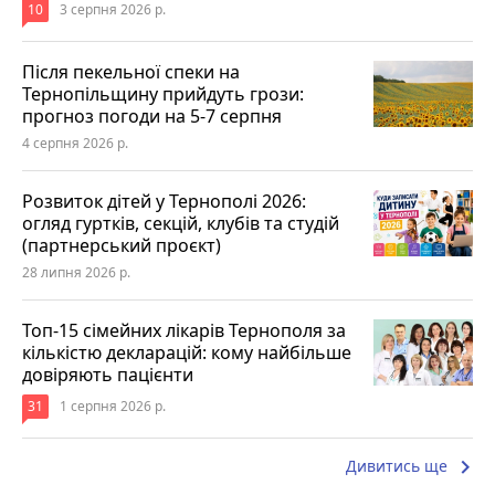
10
3 серпня 2026 р.
Після пекельної спеки на
Тернопільщину прийдуть грози:
прогноз погоди на 5-7 серпня
4 серпня 2026 р.
Розвиток дітей у Тернополі 2026:
огляд гуртків, секцій, клубів та студій
(партнерський проєкт)
28 липня 2026 р.
Топ-15 сімейних лікарів Тернополя за
кількістю декларацій: кому найбільше
довіряють пацієнти
31
1 серпня 2026 р.
keyboard_arrow_right
Дивитись ще