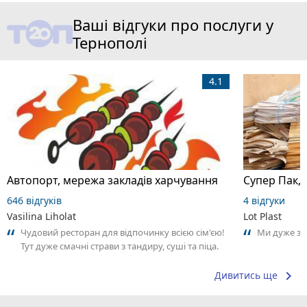
Ваші відгуки про послуги у
Тернополі
4.1
Автопорт, мережа закладів харчування
Супер Пак,
646 відгуків
4 відгуки
Vasilina Liholat
Lot Plast
Чудовий ресторан для відпочинку всією сім'єю!
Ми дуже за
Тут дуже смачні страви з тандиру, суші та піца.
Приємно здивували доступні...
keyboard_arrow_right
Дивитись ще