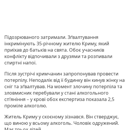
Підозрюваного затримали. Зґвалтування
інкримінують 35-річному жителю Криму, який
приїхав до батьків на свята. Обоє учасників
конфлікту відпочивали з друзями та розпивали
спиртні напої.
Після зустрічі кримчанин запропонував провести
потерпілу. Неподалік від її будинку він кинув жінку на
сніг та зґвалтував. На момент злочину потерпіла та
зловмисник перебували у стані алкогольного
сп’яніння – у крові обох експертиза показала 2,5
проміле алкоголю.
Житель Криму у скоєному зізнався. Він стверджує,
що виною у всьому алкоголь. Чоловік одружений.
Має трьох дітей.