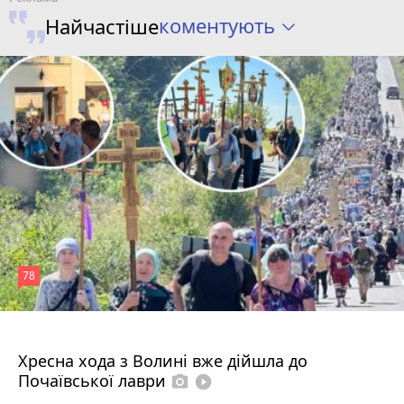
коментують
Найчастіше
78
4 серпня 2026 р.
Хресна хода з Волині вже дійшла до
Почаївської лаври
photo_camera
play_circle_filled