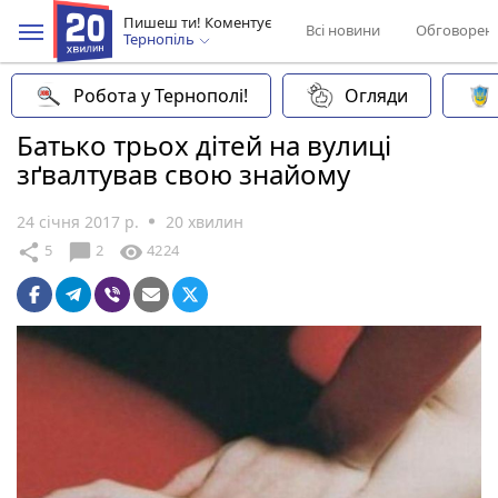
Пишеш ти! Коментує
Всі новини
Обговорен
Тернопіль
Робота у Тернополі!
Огляди
Батько трьох дітей на вулиці
зґвалтував свою знайому
24 січня 2017 р.
20 хвилин
chat_bubble
share
visibility
5
2
4224