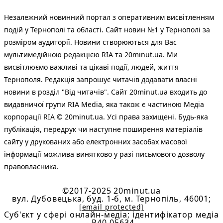
Незалежний новинний портал з оперативним висвітленням
подій у Тернополі та області. Сайт новин №1 у Тернополі за
розміром аудиторії. Новини створюються для Вас
мультимедійною редакцією RIA та 20minut.ua. Ми
висвітлюємо важливі та цікаві події, людей, життя
Тернополя. Редакція запрошує читачів додавати власні
новини в розділ "Від читачів". Сайт 20minut.ua входить до
видавничої групи RIA Media, яка також є частиною Медіа
корпорації RIA © 20minut.ua. Усі права захищені. Будь-яка
публiкацiя, передрук чи наступне поширення матеріалів
сайту у друкованих або електронних засобах масової
інформації можлива винятково у разі письмового дозволу
правовласника.
©2017-2025 20minut.ua
вул. Дубовецька, буд. 1-б, м. Тернопіль, 46001;
[email protected]
Cуб'єкт у сфері онлайн-медіа; ідентифікатор медіа
- R40-05634.