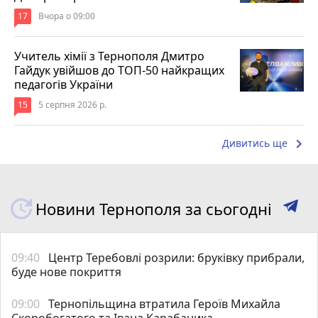
17
Вчора о 09:00
Учитель хімії з Тернополя Дмитро
Гайдук увійшов до ТОП-50 найкращих
педагогів України
15
5 серпня 2026 р.
keyboard_arrow_right
Дивитись ще
Новини Тернополя за сьогодні
09:40
Центр Теребовлі розрили: бруківку прибрали,
буде нове покриття
09:00
Тернопільщина втратила Героїв Михайла
Скоробогатого та Івана Карабаника