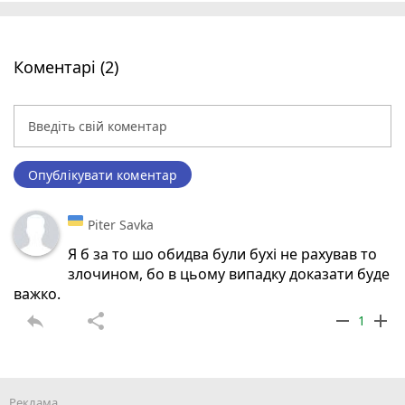
Коментарі (2)
Опублікувати коментар
Piter Savka
Я б за то шо обидва були бухі не рахував то
злочином, бо в цьому випадку доказати буде
важко.
reply
share
remove
add
1