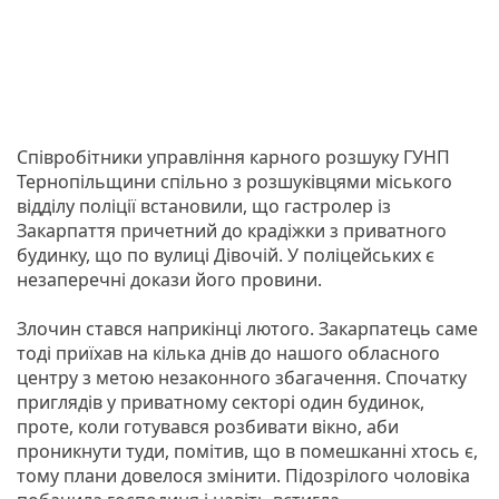
Співробітники управління карного розшуку ГУНП
Тернопільщини спільно з розшуківцями міського
відділу поліції встановили, що гастролер із
Закарпаття причетний до крадіжки з приватного
будинку, що по вулиці Дівочій. У поліцейських є
незаперечні докази його провини.
Злочин стався наприкінці лютого. Закарпатець саме
тоді приїхав на кілька днів до нашого обласного
центру з метою незаконного збагачення. Спочатку
приглядів у приватному секторі один будинок,
проте, коли готувався розбивати вікно, аби
проникнути туди, помітив, що в помешканні хтось є,
тому плани довелося змінити. Підозрілого чоловіка