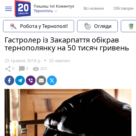
Пишеш ти! Коментує
Всі новини
Обговорен
Тернопіль
Робота у Тернополі!
Огляди
Гастролер із Закарпаття обікрав
тернополянку на 50 тисяч гривень
25 травня 2018 р.
20 хвилин
chat_bubble
share
visibility
0
0
203