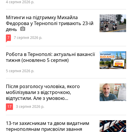
4 серпня 2026 р.
Мітинги на підтримку Михайла
Федорова у Тернополі тривають 23-ій
день
photo_camera
7
7 серпня 2026 р.
Робота в Тернополі: актуальні вакансії
тижня (оновлено 5 серпня)
5 серпня 2026 р.
Після розголосу чоловіка, якого
мобілізували з відстрочкою,
відпустили. Але з умовою…
17
3 серпня 2026 р.
13-ти захисникам та двом видатним
тернополянам присвоїли звання