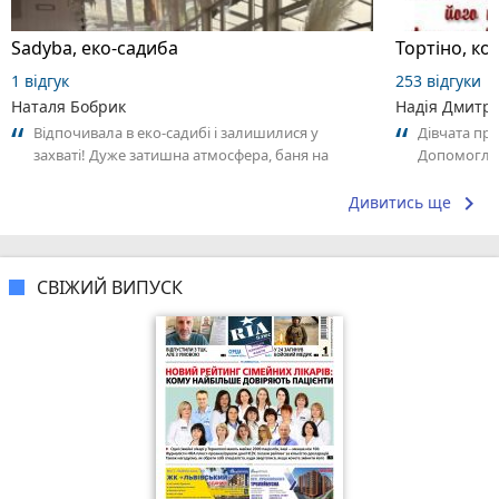
Sadyba, еко-садиба
Тортіно, к
1 відгук
253 відгуки
Наталя Бобрик
Надія Дмитрі
Відпочивала в еко-садибі і залишилися у
Дівчата пр
захваті! Дуже затишна атмосфера, баня на
Допомогли в
дровах та чан — справжній релакс, а
перемотати 
бджолина...
keyboard_arrow_right
Дивитись ще
СВІЖИЙ ВИПУСК