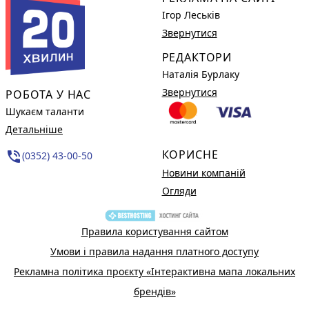
Ігор Леськів
Звернутися
РЕДАКТОРИ
Наталія Бурлаку
Звернутися
РОБОТА У НАС
Шукаєм таланти
Детальніше
КОРИСНЕ
phone_in_talk
(0352) 43-00-50
Новини компаній
Огляди
Правила користування сайтом
Умови і правила надання платного доступу
Рекламна політика проєкту «Інтерактивна мапа локальних
брендів»