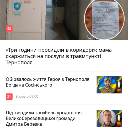
42
«Три години просиділи в коридорі»: мама
Вчора о 13:05
скаржиться на послуги в травмпункті
Тернополя
Обірвалось життя Героя з Тернополя
Богдана Сосінського
21
Вчора о 09:00
Підтвердили загибель уродженця
Великоберезовицької громади
Дмитра Березка