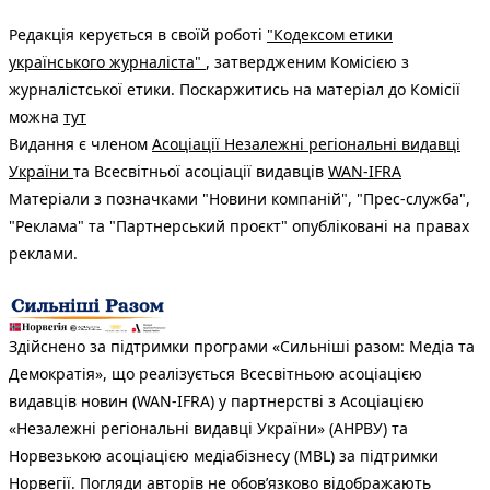
Редакція керується в своїй роботі
"Кодексом етики
українського журналіста"
, затвердженим Комісією з
журналістської етики. Поскаржитись на матеріал до Комісії
можна
тут
Видання є членом
Асоціації Незалежні регіональні видавці
України
та Всесвітньої асоціації видавців
WAN-IFRA
Матеріали з позначками "Новини компаній", "Прес-служба",
"Реклама" та "Партнерський проєкт" опубліковані на правах
реклами.
Здійснено за підтримки програми «Сильніші разом: Медіа та
Демократія», що реалізується Всесвітньою асоціацією
видавців новин (WAN-IFRA) у партнерстві з Асоціацією
«Незалежні регіональні видавці України» (АНРВУ) та
Норвезькою асоціацією медіабізнесу (MBL) за підтримки
Норвегії. Погляди авторів не обов’язково відображають