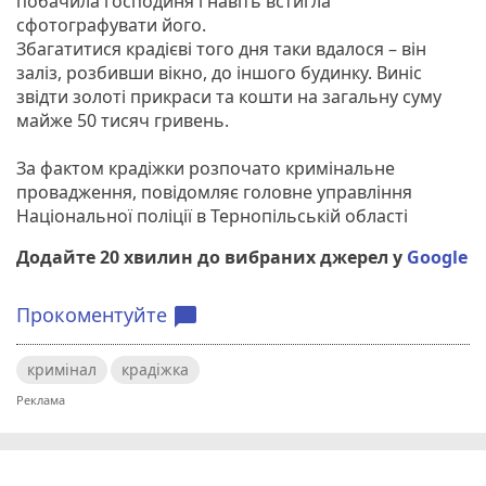
побачила господиня і навіть встигла
сфотографувати його.
Збагатитися крадієві того дня таки вдалося – він
заліз, розбивши вікно, до іншого будинку. Виніс
звідти золоті прикраси та кошти на загальну суму
майже 50 тисяч гривень.
За фактом крадіжки розпочато кримінальне
провадження, повідомляє головне управління
Національної поліції в Тернопільській області
Додайте 20 хвилин до вибраних джерел у
Google
Прокоментуйте
chat_bubble
кримінал
крадіжка