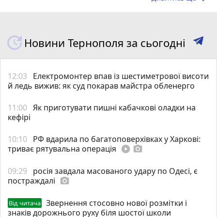
Новини Тернополя за сьогодні
12:03
Електромонтер впав із шестиметрової висоти
й ледь вижив: як суд покарав майстра обленерго
11:00
Як приготувати пишні кабачкові оладки на
кефірі
10:10
РФ вдарила по багатоповерхівках у Харкові:
триває рятувальна операція
play_circle_filled
photo_camera
09:29
росія завдала масованого удару по Одесі, є
постраждалі
photo_camera
Звернення стосовно нової розмітки і
Від читача
знаків дорожнього руху біля шостої школи