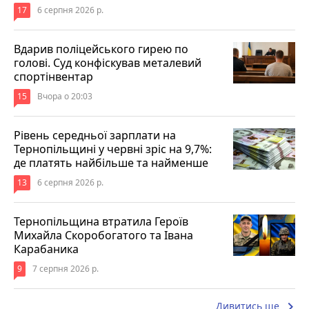
17
6 серпня 2026 р.
Вдарив поліцейського гирею по
голові. Суд конфіскував металевий
спортінвентар
15
Вчора о 20:03
Рівень середньої зарплати на
Тернопільщині у червні зріс на 9,7%:
де платять найбільше та найменше
13
6 серпня 2026 р.
Тернопільщина втратила Героїв
Михайла Скоробогатого та Івана
Карабаника
9
7 серпня 2026 р.
keyboard_arrow_right
Дивитись ще