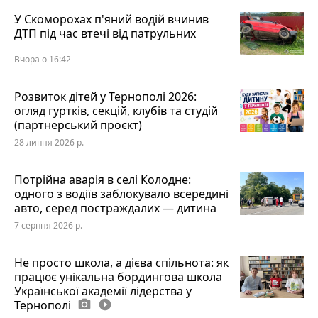
У Скоморохах п'яний водій вчинив
ДТП під час втечі від патрульних
Вчора о 16:42
Розвиток дітей у Тернополі 2026:
огляд гуртків, секцій, клубів та студій
(партнерський проєкт)
28 липня 2026 р.
Потрійна аварія в селі Колодне:
одного з водіїв заблокувало всередині
авто, серед постраждалих — дитина
7 серпня 2026 р.
Не просто школа, а дієва спільнота: як
працює унікальна бордингова школа
Української академії лідерства у
Тернополі
photo_camera
play_circle_filled