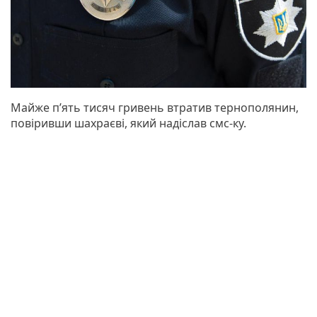
Майже п’ять тисяч гривень втратив тернополянин,
повіривши шахраєві, який надіслав смс-ку.