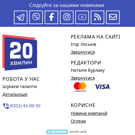
Слідкуйте за нашими новинами
РЕКЛАМА НА САЙТІ
Ігор Леськів
Звернутися
РЕДАКТОРИ
Наталія Бурлаку
Звернутися
РОБОТА У НАС
Шукаєм таланти
Детальніше
КОРИСНЕ
phone_in_talk
(0352) 43-00-50
Новини компаній
Огляди