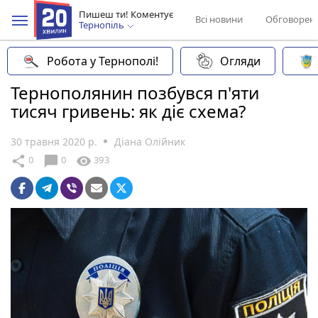
Пишеш ти! Коментує
Всі новини
Обговорен
Тернопіль
Робота у Тернополі!
Огляди
Тернополянин позбувся п'яти
тисяч гривень: як діє схема?
30 травня 2020 р.
Діана Олійник
chat_bubble
share
visibility
0
0
393