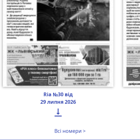
Ria №30 від
29 липня 2026

Всі номери >