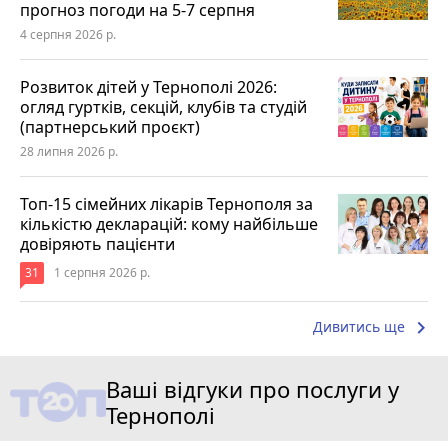
прогноз погоди на 5-7 серпня
4 серпня 2026 р.
Розвиток дітей у Тернополі 2026:
огляд гуртків, секцій, клубів та студій
(партнерський проєкт)
28 липня 2026 р.
Топ-15 сімейних лікарів Тернополя за
кількістю декларацій: кому найбільше
довіряють пацієнти
31
1 серпня 2026 р.
keyboard_arrow_right
Дивитись ще
Ваші відгуки про послуги у
Тернополі