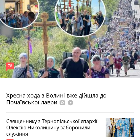
78
4 серпня 2026 р.
Хресна хода з Волині вже дійшла до
Почаївської лаври
photo_camera
play_circle_filled
Священнику з Тернопільської єпархії
Олексію Николишину заборонили
служіння