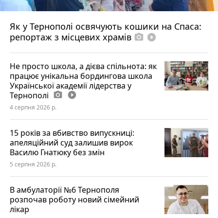
Як у Тернополі освячують кошики на Спаса:
репортаж з місцевих храмів
photo_camera
play_circle_filled
Не просто школа, а дієва спільнота: як
працює унікальна бордингова школа
Української академії лідерства у
Тернополі
photo_camera
play_circle_filled
4 серпня 2026 р.
15 років за вбивство випускниці:
апеляційний суд залишив вирок
Василю Гнатюку без змін
5 серпня 2026 р.
В амбулаторії №6 Тернополя
розпочав роботу новий сімейний
лікар