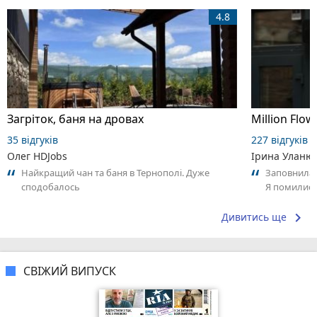
4.8
Загріток, баня на дровах
Million Flow
35 відгуків
227 відгуків
Олег HDJobs
Ірина Уланю
Найкращий чан та баня в Тернополі. Дуже
Заповнила б
сподобалось
Я помились
трохи затри
keyboard_arrow_right
Дивитись ще
СВІЖИЙ ВИПУСК