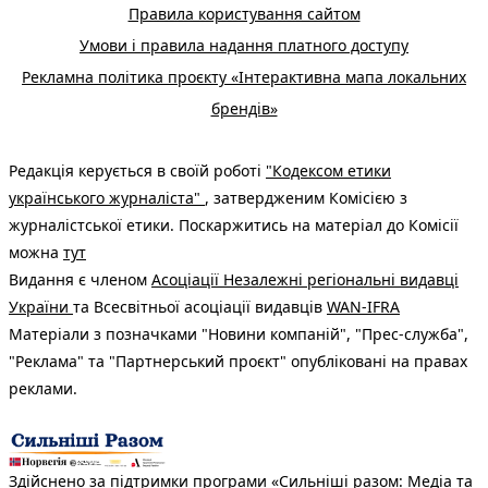
Правила користування сайтом
Умови і правила надання платного доступу
Рекламна політика проєкту «Інтерактивна мапа локальних
брендів»
Редакція керується в своїй роботі
"Кодексом етики
українського журналіста"
, затвердженим Комісією з
журналістської етики. Поскаржитись на матеріал до Комісії
можна
тут
Видання є членом
Асоціації Незалежні регіональні видавці
України
та Всесвітньої асоціації видавців
WAN-IFRA
Матеріали з позначками "Новини компаній", "Прес-служба",
"Реклама" та "Партнерський проєкт" опубліковані на правах
реклами.
Здійснено за підтримки програми «Сильніші разом: Медіа та