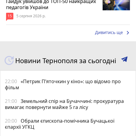
Гайдук увійшов до ТОП-50 найкращих
педагогів України
15
5 серпня 2026 р.
keyboard_arrow_right
Дивитись ще
Новини Тернополя за сьогодні
22:00
«Петрик П’яточкин у кіно»: що відомо про
фільм
21:00
Земельний спір на Бучаччині: прокуратура
вимагає повернути майже 5 га лісу
20:00
Обрали єпископа-помічника Бучацької
єпархії УГКЦ