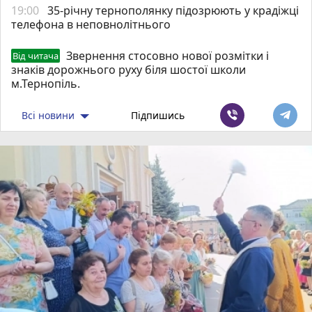
19:00
35-річну тернополянку підозрюють у крадіжці
телефона в неповнолітнього
Звернення стосовно нової розмітки і
Від читача
знаків дорожнього руху біля шостої школи
м.Тернопіль.
Всі новини
Підпишись