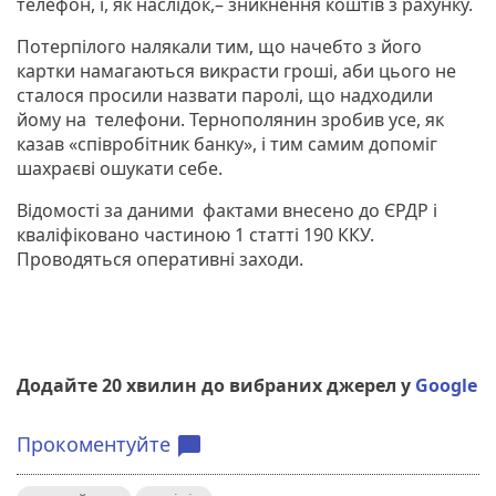
телефон, і, як наслідок,– зникнення коштів з рахунку.
Потерпілого налякали тим, що начебто з його
картки намагаються викрасти гроші, аби цього не
сталося просили назвати паролі, що надходили
йому на телефони. Тернополянин зробив усе, як
казав «співробітник банку», і тим самим допоміг
шахраєві ошукати себе.
Відомості за даними фактами внесено до ЄРДР і
кваліфіковано частиною 1 статті 190 ККУ.
Проводяться оперативні заходи.
Додайте 20 хвилин до вибраних джерел у
Google
Прокоментуйте
chat_bubble