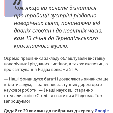
Тож якщо ви хочете дізнатися
про традиції зустрічі різдвяно-
новорічних свят, починаючи від
давніх слов’ян і до новітніх часів,
вам 13 січня до Тернопільського
краєзнавчого музею.
Окремо працівники закладу облаштували виставку
новорічних і різдвяних листівок, а також експозицію
про святкування Різдва вояками УПА.
— Наші фонди дуже багаті і дозволяють якнайкраще
втілити задум, — запевняє заступник директора з
наукової роботи. — І наші науковці старанно
готували акцію «Століття святиться Різдвом». Тож
запрошуємо!
Додайте 20 хвилин до вибраних джерел у
Google