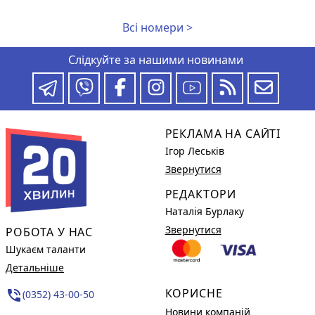
Всі номери >
Слідкуйте за нашими новинами
РЕКЛАМА НА САЙТІ
Ігор Леськів
Звернутися
РЕДАКТОРИ
Наталія Бурлаку
Звернутися
РОБОТА У НАС
Шукаєм таланти
Детальніше
КОРИСНЕ
phone_in_talk
(0352) 43-00-50
Новини компаній