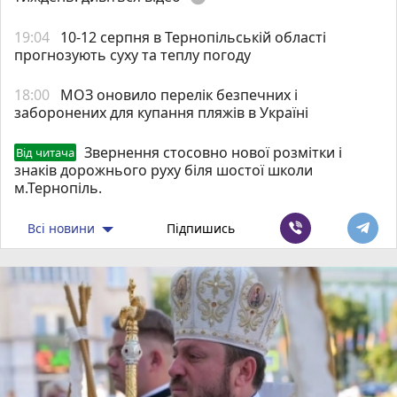
19:04
10-12 серпня в Тернопільській області
прогнозують суху та теплу погоду
18:00
МОЗ оновило перелік безпечних і
заборонених для купання пляжів в Україні
Звернення стосовно нової розмітки і
Від читача
знаків дорожнього руху біля шостої школи
м.Тернопіль.
Всі новини
Підпишись