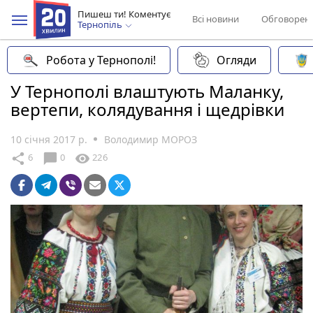
Пишеш ти! Коментує
Всі новини
Обговорен
Тернопіль
Робота у Тернополі!
Огляди
У Тернополі влаштують Маланку,
вертепи, колядування і щедрівки
10 січня 2017 р.
Володимир МОРОЗ
chat_bubble
share
visibility
6
0
226