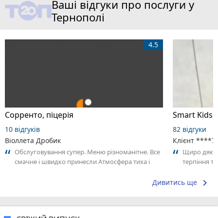
Ваші відгуки про послуги у
Тернополі
4.5
Сорренто, піцерія
Smart Kids,
10 відгуків
82 відгуки
Віоллета Дробик
Клієнт ****7
Обслуговування супер. Меню різноманітне. Все
Щиро дякує
смачне і швидко принесли Атмосфера тиха і
терпіння та
затишна. Хороше місце аби відвідати...
дитини.
keyboard_arrow_right
Дивитись ще