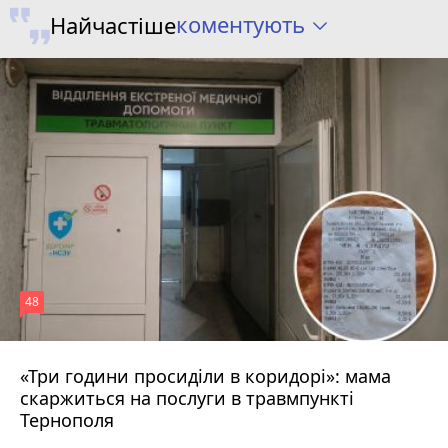
коментують
Найчастіше
48
«Три години просиділи в коридорі»: мама
8 серпня 2026 р.
скаржиться на послуги в травмпункті
Тернополя