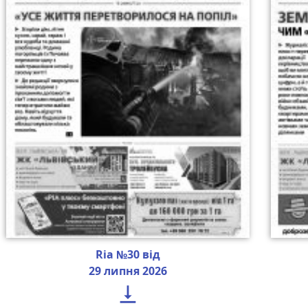
Ria №30 від
29 липня 2026
