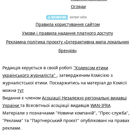
Огляди
Правила користування сайтом
Умови і правила надання платного доступу
Рекламна політика проєкту «Інтерактивна мапа локальних
брендів»
Редакція керується в своїй роботі
"Кодексом етики
українського журналіста"
, затвердженим Комісією з
журналістської етики. Поскаржитись на матеріал до Комісії
можна
тут
Видання є членом
Асоціації Незалежні регіональні видавці
України
та Всесвітньої асоціації видавців
WAN-IFRA
Матеріали з позначками "Новини компаній", "Прес-служба",
"Реклама" та "Партнерський проєкт" опубліковані на правах
реклами.