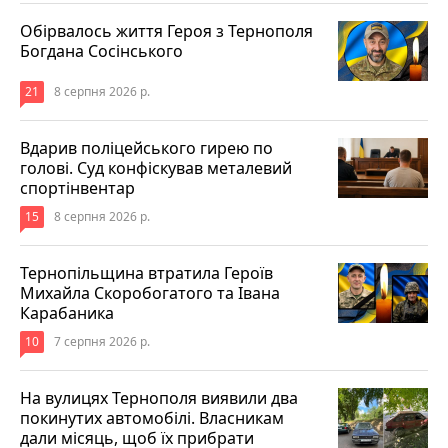
Обірвалось життя Героя з Тернополя
Богдана Сосінського
21
8 серпня 2026 р.
Вдарив поліцейського гирею по
голові. Суд конфіскував металевий
спортінвентар
15
8 серпня 2026 р.
Тернопільщина втратила Героїв
Михайла Скоробогатого та Івана
Карабаника
10
7 серпня 2026 р.
На вулицях Тернополя виявили два
покинутих автомобілі. Власникам
дали місяць, щоб їх прибрати