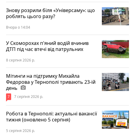
Знову розрили біля «Універсаму»: що
роблять цього разу?
Вчора о 14:04
У Скоморохах п'яний водій вчинив
ДТП під час втечі від патрульних
8 серпня 2026 р.
Мітинги на підтримку Михайла
Федорова у Тернополі тривають 23-ій
день
photo_camera
7
7 серпня 2026 р.
Робота в Тернополі: актуальні вакансії
тижня (оновлено 5 серпня)
5 серпня 2026 р.