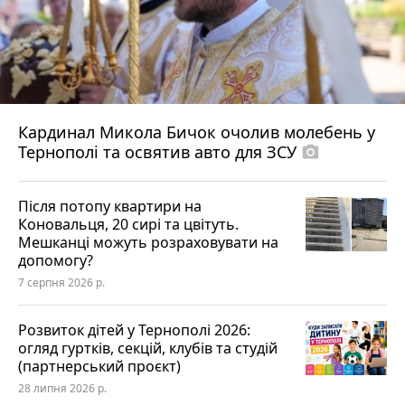
Кардинал Микола Бичок очолив молебень у
Тернополі та освятив авто для ЗСУ
photo_camera
Після потопу квартири на
Коновальця, 20 сирі та цвітуть.
Мешканці можуть розраховувати на
допомогу?
7 серпня 2026 р.
Розвиток дітей у Тернополі 2026:
огляд гуртків, секцій, клубів та студій
(партнерський проєкт)
28 липня 2026 р.