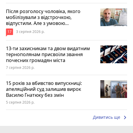
Після розголосу чоловіка, якого
мобілізували з відстрочкою,
відпустили. Але з умовою…
17
3 серпня 2026 р.
13-ти захисникам та двом видатним
тернополянам присвоїли звання
почесних громадян міста
7 серпня 2026 р.
15 років за вбивство випускниці:
апеляційний суд залишив вирок
Василю Гнатюку без змін
5 серпня 2026 р.
keyboard_arrow_right
Дивитись ще