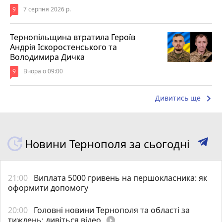
9
7 серпня 2026 р.
Тернопільщина втратила Героїв
Андрія Іскоростенського та
Володимира Дичка
9
Вчора о 09:00
keyboard_arrow_right
Дивитись ще
Новини Тернополя за сьогодні
21:00
Виплата 5000 гривень на першокласника: як
оформити допомогу
20:00
Головні новини Тернополя та області за
тиждень: дивіться відео
play_circle_filled