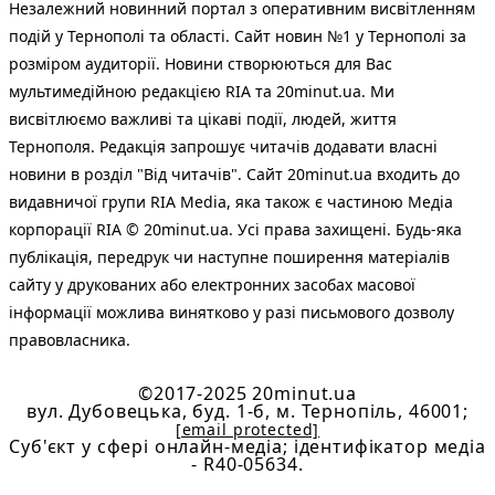
Незалежний новинний портал з оперативним висвітленням
подій у Тернополі та області. Сайт новин №1 у Тернополі за
розміром аудиторії. Новини створюються для Вас
мультимедійною редакцією RIA та 20minut.ua. Ми
висвітлюємо важливі та цікаві події, людей, життя
Тернополя. Редакція запрошує читачів додавати власні
новини в розділ "Від читачів". Сайт 20minut.ua входить до
видавничої групи RIA Media, яка також є частиною Медіа
корпорації RIA © 20minut.ua. Усі права захищені. Будь-яка
публiкацiя, передрук чи наступне поширення матеріалів
сайту у друкованих або електронних засобах масової
інформації можлива винятково у разі письмового дозволу
правовласника.
©2017-2025 20minut.ua
вул. Дубовецька, буд. 1-б, м. Тернопіль, 46001;
[email protected]
Cуб'єкт у сфері онлайн-медіа; ідентифікатор медіа
- R40-05634.