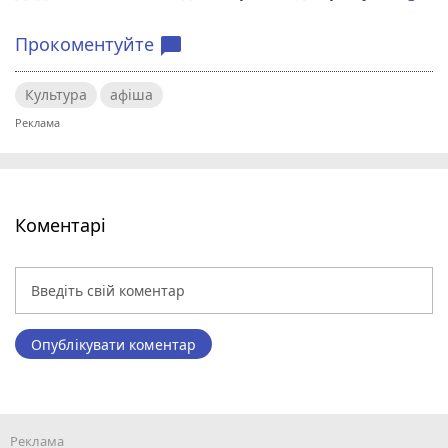
Прокоментуйте
chat_bubble
Культура
афіша
Коментарі
Опублікувати коментар