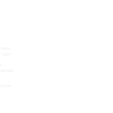
ляни ,
і далі
и
окажемо
руток.