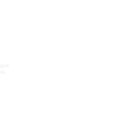
дрія
лія