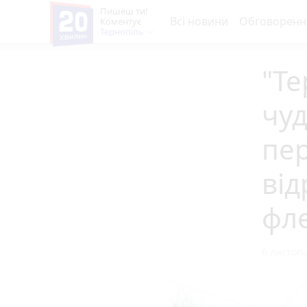
Пишеш ти!
Всі новини
Обговоренн
Коментує
Тернопіль
"Те
чуд
пер
від
фл
6 листопа