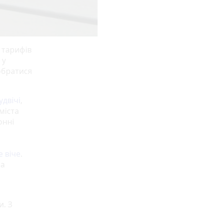
 тарифів
 у
обратися
удвічі
,
міста
онні
 віче
.
ла
и. З