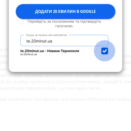
ДОДАТИ 20 ХВИЛИН В GOOGLE
ають й революційні настрої. Не здаватися закликає
янка Світлана в одній із фейсбучних спільнот: «Тернопо
ймося ! Під'їжджайте тролейбусом в потрібному напрямі 
що потрібно . Водії автомобілів , підтримайте акцію, не
айте повз зупинки. Допоможіть зранку і ввечері підвезт
ів ,бо в день проблем з транспортом немає. Давайте п
ненаситним перевізникам ,що ми одна сім'я».
ир Шевченко теж вважає, що можна обійтися без марш