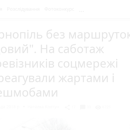
...
я
Розслідування
Фотоконкурс
рнопіль без маршруто
овий". На саботаж
евізників соцмережі
реагували жартами і
ешмобами
да 2018 р.
Наталка Колтун
chat_bubble
share
visibility
17
33
6725