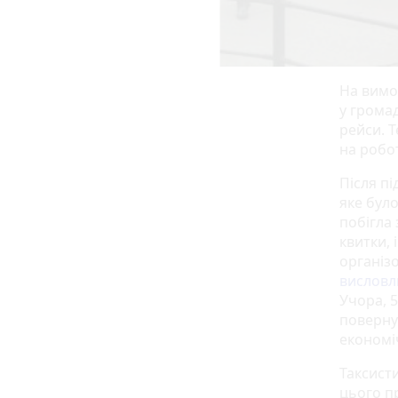
На вимо
у грома
рейси. 
на робот
Після п
яке було
побігла
квитки,
організ
висловл
Учора, 5
поверн
економі
Таксисти
цього п