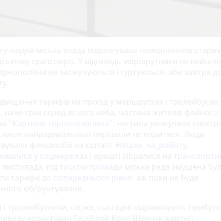
гу людей міська влада відреагувала поверненням старих
дському транспорті. У відповідь маршрутники не вийшли
Тернополяни не засмучуються і гуртуються, аби завтра д
у.
ідвищення тарифів на проїзд у маршрутках і тролейбусах
, наче грім серед ясного неба, частина жителів файного 
 за
"Карткою тернополянина"
, частина розкупила електр
 і лише найрадикальніші вирішили не коритися. Люди
овували флешмоби на кшталт
#пішки_на_роботу
,
ювалися у соцмережах
і врешті зібралися на
транспортне
 листопада, під
тиском громади
міська рада змушена бу
ути тарифи
до попереднього рівня
, аж поки не буде
чного обґрунтування.
 і тролейбусники, схоже, сьогодні підраховують прибутк
риводу користувач Facebook Коля Шевчук жартує: