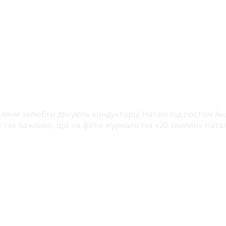
ляни залюбки дякують кондукторці Наталі під постом Ан
не так важливо, що на фото журналістка «20 хвилин» Ната