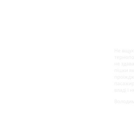
Не вщух
тернопол
не здава
пішки як
проїждж
пасажир
владі і 
Володим