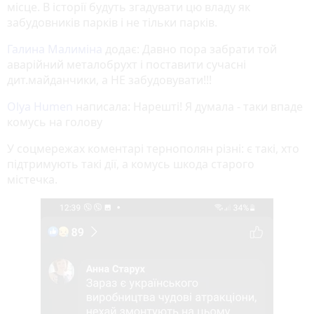
місце. В історії будуть згадувати цю владу як
забудовників парків і не тільки парків.
Галина Малиміна
додає: Давно пора забрати той
аварійний металобрухт і поставити сучасні
дит.майданчики, а НЕ забудовувати!!!
Olya Humen
написала: Нарешті! Я думала - таки впаде
комусь на голову
У соцмережах коментарі тернополян різні: є такі, хто
підтримують такі дії, а комусь шкода старого
містечка.