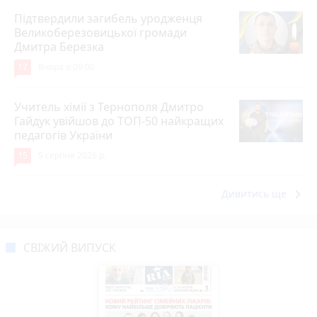
Підтвердили загибель уродженця
Великоберезовицької громади
Дмитра Березка
17
Вчора о 09:00
Учитель хімії з Тернополя Дмитро
Гайдук увійшов до ТОП-50 найкращих
педагогів України
15
5 серпня 2026 р.
keyboard_arrow_right
Дивитись ще
СВІЖИЙ ВИПУСК