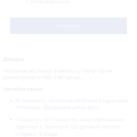
3. Важко відповісти.
Голосувати
Довідка
«Космічне містечко» з’явилось у парку під час
реконструкції у 1985–1987 роках.
Читайте також
Як змінилось «Космічне містечко» у гідропарку
«Топільче». Відтворили ретро-фото
«Топільче» чи «Сопільче»: чому переназвали
гідропарк у Тернополі. Що думають місцеві,
історики та влада