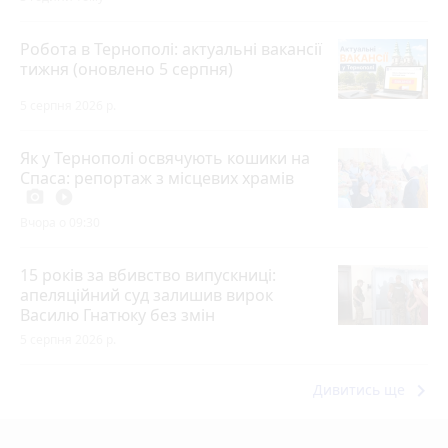
Робота в Тернополі: актуальні вакансії
тижня (оновлено 5 серпня)
5 серпня 2026 р.
Як у Тернополі освячують кошики на
Спаса: репортаж з місцевих храмів
photo_camera
play_circle_filled
Вчора о 09:30
15 років за вбивство випускниці:
апеляційний суд залишив вирок
Василю Гнатюку без змін
5 серпня 2026 р.
keyboard_arrow_right
Дивитись ще