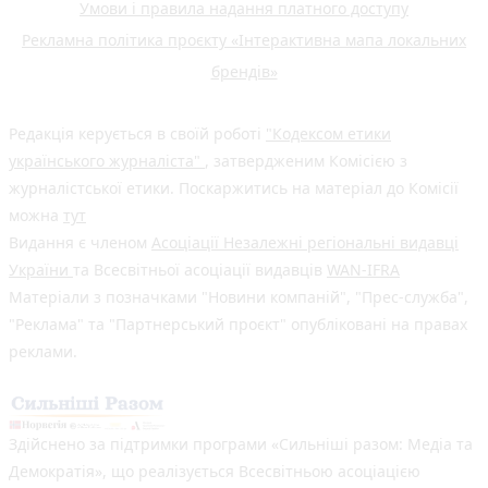
Умови і правила надання платного доступу
Рекламна політика проєкту «Інтерактивна мапа локальних
брендів»
Редакція керується в своїй роботі
"Кодексом етики
українського журналіста"
, затвердженим Комісією з
журналістської етики. Поскаржитись на матеріал до Комісії
можна
тут
Видання є членом
Асоціації Незалежні регіональні видавці
України
та Всесвітньої асоціації видавців
WAN-IFRA
Матеріали з позначками "Новини компаній", "Прес-служба",
"Реклама" та "Партнерський проєкт" опубліковані на правах
реклами.
Здійснено за підтримки програми «Сильніші разом: Медіа та
Демократія», що реалізується Всесвітньою асоціацією