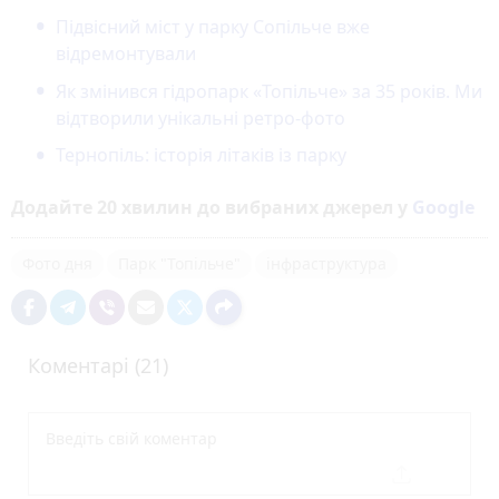
Підвісний міст у парку Сопільче вже
відремонтували
Як змінився гідропарк «Топільче» за 35 років. Ми
відтворили унікальні ретро-фото
Тернопіль: історія літаків із парку
Додайте 20 хвилин до вибраних джерел у
Google
Фото дня
Парк "Топільче"
інфраструктура
Коментарі (21)