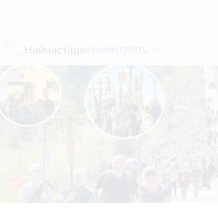
коментують
Найчастіше
81