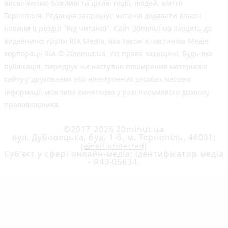
висвітлюємо важливі та цікаві події, людей, життя
Тернополя. Редакція запрошує читачів додавати власні
новини в розділ "Від читачів". Сайт 20minut.ua входить до
видавничої групи RIA Media, яка також є частиною Медіа
корпорації RIA © 20minut.ua. Усі права захищені. Будь-яка
публiкацiя, передрук чи наступне поширення матеріалів
сайту у друкованих або електронних засобах масової
інформації можлива винятково у разі письмового дозволу
правовласника.
©2017-2025 20minut.ua
вул. Дубовецька, буд. 1-б, м. Тернопіль, 46001;
[email protected]
Cуб'єкт у сфері онлайн-медіа; ідентифікатор медіа
- R40-05634.