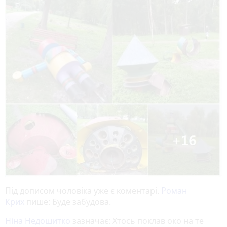
Під дописом чоловіка уже є коментарі.
Роман
Крих
пише: Буде забудова.
Ніна Недошитко
зазначає: Хтось поклав око на те