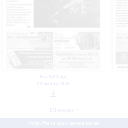
Ria №30 від
29 липня 2026

Всі номери >
Слідкуйте за нашими новинами