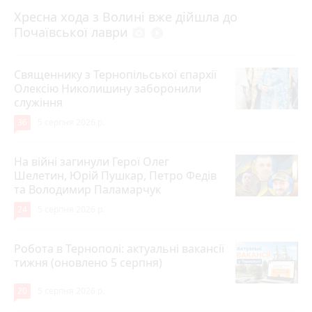
4 серпня 2026 р.
Хресна хода з Волині вже дійшла до
Почаївської лаври
photo_camera
play_circle_filled
Священнику з Тернопільської єпархії
Олексію Николишину заборонили
служіння
36
5 серпня 2026 р.
На війні загинули Герої Олег
Шелетин, Юрій Пушкар, Петро Федів
та Володимир Паламарчук
24
5 серпня 2026 р.
Робота в Тернополі: актуальні вакансії
тижня (оновлено 5 серпня)
20
5 серпня 2026 р.