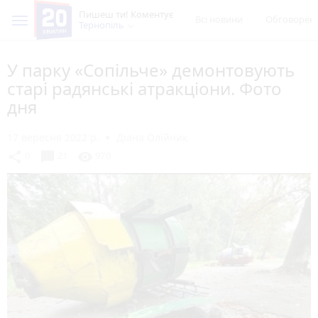
Пишеш ти! Коментує
Всі новини
Обговорен
Тернопіль
У парку «Сопільче» демонтовують
старі радянські атракціони. Фото
дня
17 вересня 2022 р.
Діана Олійник
chat_bubble
share
visibility
0
21
970