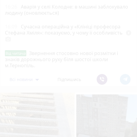
16:26
Аварія у селі Колодне: в машині заблокувало
людину (оновлюється)
16:09
Сучасна операційна у «Клініці професора
Стефана Хміля»: показуємо, у чому її особливість
play_circle_filled
photo_camera
Звернення стосовно нової розмітки і
Від читача
знаків дорожнього руху біля шостої школи
м.Тернопіль.
Всі новини
Підпишись