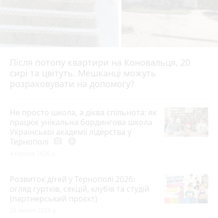
Після потопу квартири на Коновальця, 20
сирі та цвітуть. Мешканці можуть
розраховувати на допомогу?
Не просто школа, а дієва спільнота: як
працює унікальна бордингова школа
Української академії лідерства у
Тернополі
photo_camera
play_circle_filled
4 серпня 2026 р.
Розвиток дітей у Тернополі 2026:
огляд гуртків, секцій, клубів та студій
(партнерський проєкт)
28 липня 2026 р.