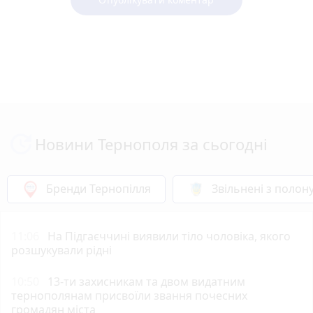
Новини Тернополя за сьогодні
Бренди Тернопілля
Звільнені з полон
11:06
На Підгаєччині виявили тіло чоловіка, якого
розшукували рідні
10:50
13-ти захисникам та двом видатним
тернополянам присвоїли звання почесних
громадян міста