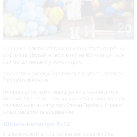
Наші журналісти завітали на урочистості до різних
шкіл міста. Шукайте своїх дітей на фото та діліться
своїми світлинами у коментарях.
2 вересня у школах Тернополя відбувається свято
Першого дзвоника.
Як проводити свято, вирішували в кожній школі
окремо. Але незмінним залишаються Гімн України,
хвилина мовчання за загиблими Героями і синьо-
жовті символи та вишиванки.
Школа-колегіум №12
У школі-колегіум №12 триває святкова лінійка.