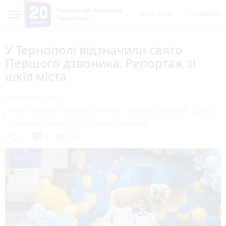
Пишеш ти! Коментує
Всі новини
Обговорен
Тернопіль
У Тернополі відзначили свято
Першого дзвоника. Репортаж зі
шкіл міста
2 вересня 2024 р.
Яна Полухіна
,
Наталія БУРЛАКУ
,
Ірина БЕЛЯКОВА
,
Діана
Олійник
,
Вадим Єпур
,
Поліна Дайнега
chat_bubble
share
visibility
12
0
5492