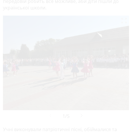
передовій робить все можливе, аби діти пішли до
української школи.

Учні виконували патріотичні пісні, обіймалися та