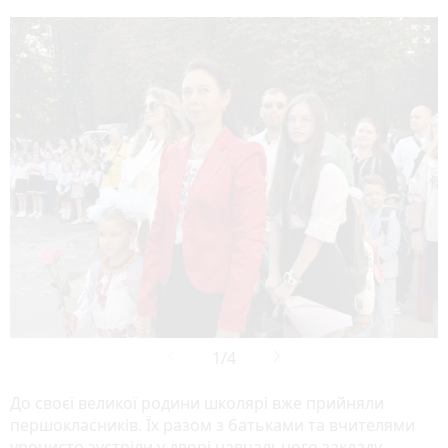

До своєї великої родини школярі вже прийняли
першокласників. Їх разом з батьками та вчителями
урочисто зустріли у дворі навчального закладу.