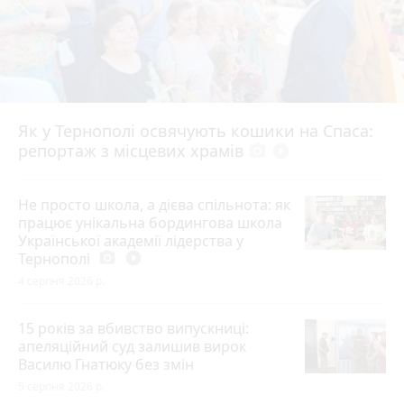
Як у Тернополі освячують кошики на Спаса:
репортаж з місцевих храмів
photo_camera
play_circle_filled
Не просто школа, а дієва спільнота: як
працює унікальна бордингова школа
Української академії лідерства у
Тернополі
photo_camera
play_circle_filled
4 серпня 2026 р.
15 років за вбивство випускниці:
апеляційний суд залишив вирок
Василю Гнатюку без змін
5 серпня 2026 р.