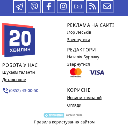
РЕКЛАМА НА САЙТІ
Ігор Леськів
Звернутися
РЕДАКТОРИ
Наталія Бурлаку
Звернутися
РОБОТА У НАС
Шукаєм таланти
Детальніше
КОРИСНЕ
phone_in_talk
(0352) 43-00-50
Новини компаній
Огляди
Правила користування сайтом