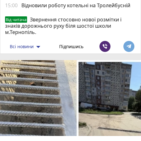
15:00
Відновили роботу котельні на Тролейбусній
Звернення стосовно нової розмітки і
Від читача
знаків дорожнього руху біля шостої школи
м.Тернопіль.
Всі новини
Підпишись