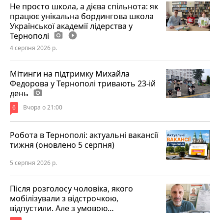
Не просто школа, а дієва спільнота: як
працює унікальна бордингова школа
Української академії лідерства у
Тернополі
photo_camera
play_circle_filled
4 серпня 2026 р.
Мітинги на підтримку Михайла
Федорова у Тернополі тривають 23-ій
день
photo_camera
6
Вчора о 21:00
Робота в Тернополі: актуальні вакансії
тижня (оновлено 5 серпня)
5 серпня 2026 р.
Після розголосу чоловіка, якого
мобілізували з відстрочкою,
відпустили. Але з умовою…