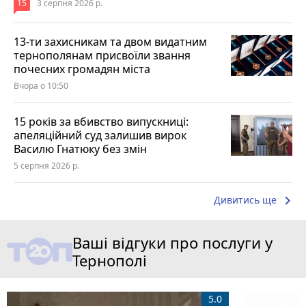
15
3 серпня 2026 р.
13-ти захисникам та двом видатним
тернополянам присвоїли звання
почесних громадян міста
Вчора о 10:50
15 років за вбивство випускниці:
апеляційний суд залишив вирок
Василю Гнатюку без змін
5 серпня 2026 р.
keyboard_arrow_right
Дивитись ще
Ваші відгуки про послуги у
Тернополі
5.0