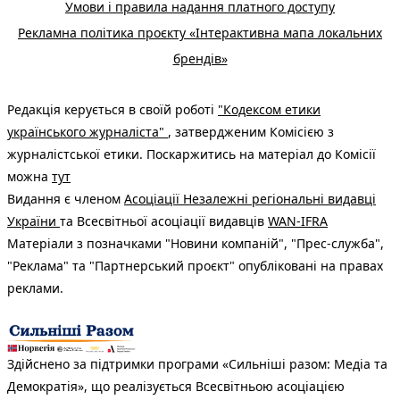
Умови і правила надання платного доступу
Рекламна політика проєкту «Інтерактивна мапа локальних
брендів»
Редакція керується в своїй роботі
"Кодексом етики
українського журналіста"
, затвердженим Комісією з
журналістської етики. Поскаржитись на матеріал до Комісії
можна
тут
Видання є членом
Асоціації Незалежні регіональні видавці
України
та Всесвітньої асоціації видавців
WAN-IFRA
Матеріали з позначками "Новини компаній", "Прес-служба",
"Реклама" та "Партнерський проєкт" опубліковані на правах
реклами.
Здійснено за підтримки програми «Сильніші разом: Медіа та
Демократія», що реалізується Всесвітньою асоціацією