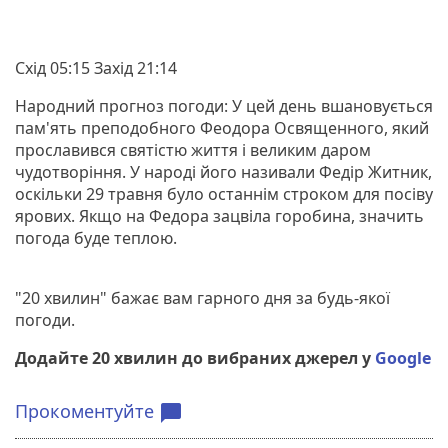
Схід 05:15 Захід 21:14
Народний прогноз погоди: У цей день вшановується
пам'ять преподобного Феодора Освященного, який
прославився святістю життя і великим даром
чудотворіння. У народі його називали Федір Житник,
оскільки 29 травня було останнім строком для посіву
ярових. Якщо на Федора зацвіла горобина, значить
погода буде теплою.
"20 хвилин" бажає вам гарного дня за будь-якої
погоди.
Додайте 20 хвилин до вибраних джерел у
Google
Прокоментуйте
chat_bubble