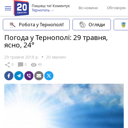
Пишеш ти! Коментує
Всі новини
Обговорен
Тернопіль
Робота у Тернополі!
Огляди
Погода у Тернополі: 29 травня,
ясно, 24°
29 травня 2018 р.
20 хвилин
chat_bubble
share
visibility
0
0
49