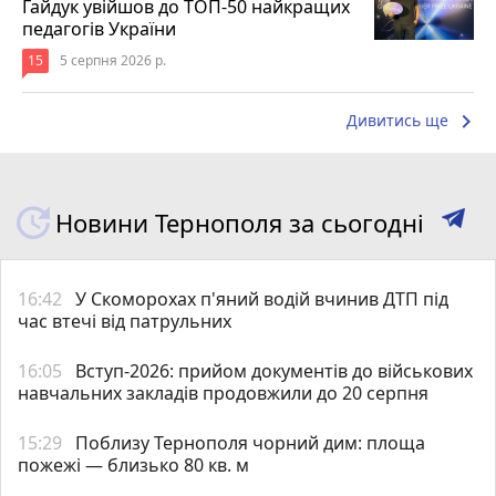
Гайдук увійшов до ТОП-50 найкращих
педагогів України
15
5 серпня 2026 р.
keyboard_arrow_right
Дивитись ще
Новини Тернополя за сьогодні
16:42
У Скоморохах п'яний водій вчинив ДТП під
час втечі від патрульних
16:05
Вступ-2026: прийом документів до військових
навчальних закладів продовжили до 20 серпня
15:29
Поблизу Тернополя чорний дим: площа
пожежі — близько 80 кв. м