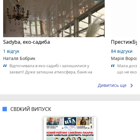
Sadyba, еко-садиба
ПрестижБуд
1 відгук
84 відгуки
Наталя Бобрик
Марія Ворож
Відпочивала в еко-садибі і залишилися у
Мала досві
захваті! Дуже затишна атмосфера, баня на
що не еконо
дровах та чан — справжній релакс, а
звертаєш ув
бджолина...
keyboard_arrow_right
Дивитись ще
СВІЖИЙ ВИПУСК