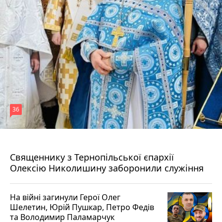
36
5 серпня 2026 р.
Священнику з Тернопільської єпархії
Олексію Николишину заборонили служіння
На війні загинули Герої Олег
Шелетин, Юрій Пушкар, Петро Федів
та Володимир Паламарчук