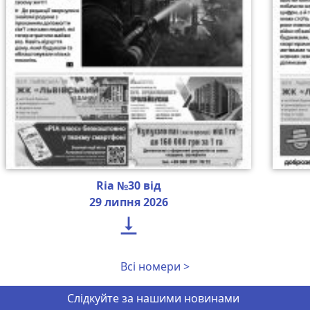
Ria №30 від
29 липня 2026

Всі номери >
Слідкуйте за нашими новинами