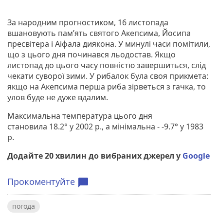
За народним прогностиком, 16 листопада
вшановують пам’ять святого Акепсима, Йосипа
пресвітера і Аіфала диякона. У минулі часи помітили,
що з цього дня починався льодостав. Якщо
листопад до цього часу повністю завершиться, слід
чекати суворої зими. У рибалок була своя прикмета:
якщо на Акепсима перша риба зірветься з гачка, то
улов буде не дуже вдалим.
Максимальна температура цього дня
становила 18.2° у 2002 р., а мінімальна - -9.7° у 1983
р.
Додайте 20 хвилин до вибраних джерел у
Google
Прокоментуйте
chat_bubble
погода