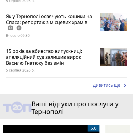
5 серпня 2026 р.
Як у Тернополі освячують кошики на
Спаса: репортаж з місцевих храмів
photo_camera
play_circle_filled
Вчора о 09:30
15 років за вбивство випускниці:
апеляційний суд залишив вирок
Василю Гнатюку без змін
5 серпня 2026 р.
keyboard_arrow_right
Дивитись ще
Ваші відгуки про послуги у
Тернополі
5.0