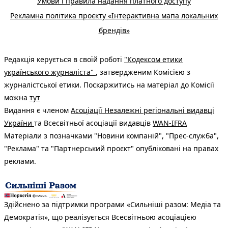
Умови і правила надання платного доступу
Рекламна політика проєкту «Інтерактивна мапа локальних
брендів»
Редакція керується в своїй роботі
"Кодексом етики
українського журналіста"
, затвердженим Комісією з
журналістської етики. Поскаржитись на матеріал до Комісії
можна
тут
Видання є членом
Асоціації Незалежні регіональні видавці
України
та Всесвітньої асоціації видавців
WAN-IFRA
Матеріали з позначками "Новини компаній", "Прес-служба",
"Реклама" та "Партнерський проєкт" опубліковані на правах
реклами.
Здійснено за підтримки програми «Сильніші разом: Медіа та
Демократія», що реалізується Всесвітньою асоціацією