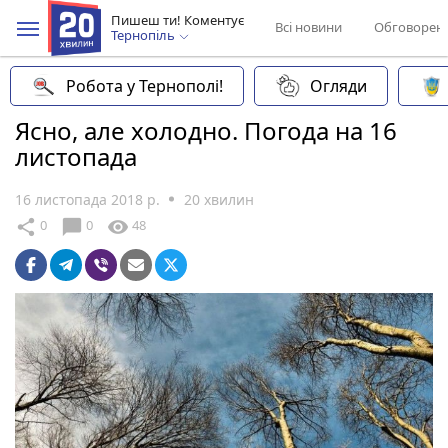
Пишеш ти! Коментує
Всі новини
Обговорен
Тернопіль
Робота у Тернополі!
Огляди
Ясно, але холодно. Погода на 16
листопада
16 листопада 2018 р.
20 хвилин
chat_bubble
share
visibility
0
0
48