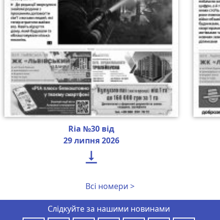
Ria №30 від
29 липня 2026

Всі номери >
Слідкуйте за нашими новинами