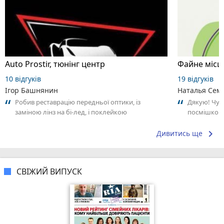
Auto Prostir, тюнінг центр
Файне місце
10 відгуків
19 відгуків
Ігор Башнянин
Наталья Сем
Робив реставрацію передньої оптики, із
Дякую! Чудо
заміною лінз на бі-лед, і поклейкою
посмішкою.
антигравійної плівки. Результатом
задоволений.👏👍👌 Вже...
keyboard_arrow_right
Дивитись ще
СВІЖИЙ ВИПУСК