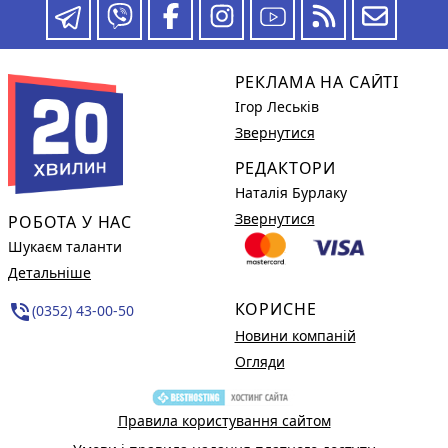
РЕКЛАМА НА САЙТІ
Ігор Леськів
Звернутися
РЕДАКТОРИ
Наталія Бурлаку
Звернутися
РОБОТА У НАС
Шукаєм таланти
Детальніше
КОРИСНЕ
phone_in_talk
(0352) 43-00-50
Новини компаній
Огляди
Правила користування сайтом