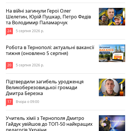
На війні загинули Герої Олег
Шелетин, Юрій Пушкар, Петро Федів
та Володимир Паламарчук
24
5 серпня 2026 р.
Робота в Тернополі: актуальні вакансії
тижня (оновлено 5 серпня)
20
5 серпня 2026 р.
Підтвердили загибель уродженця
Великоберезовицької громади
Дмитра Березка
17
Вчора о 09:00
Учитель хімії з Тернополя Дмитро
Гайдук увійшов до ТОП-50 найкращих
педагогів України