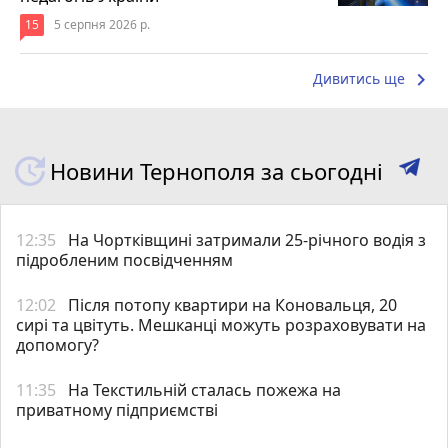
15
5 серпня 2026 р.
keyboard_arrow_right
Дивитись ще
Новини Тернополя за сьогодні
12:35
На Чортківщині затримали 25-річного водія з
підробленим посвідченням
12:02
Після потопу квартири на Коновальця, 20
сирі та цвітуть. Мешканці можуть розраховувати на
допомогу?
11:35
На Текстильній сталась пожежа на
приватному підприємстві