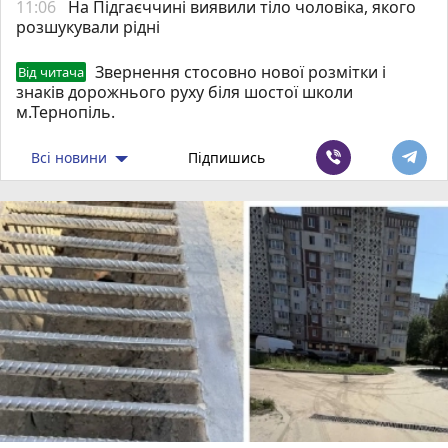
11:06
На Підгаєччині виявили тіло чоловіка, якого
розшукували рідні
Звернення стосовно нової розмітки і
Від читача
знаків дорожнього руху біля шостої школи
м.Тернопіль.
Всі новини
Підпишись