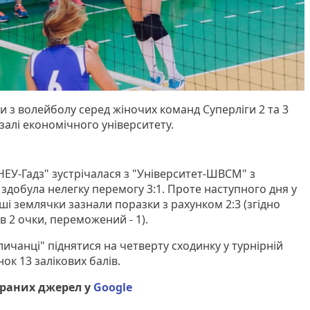
и з волейболу серед жіночих команд Суперліги 2 та 3
залі економічного університету.
НЕУ-Гадз" зустрічалася з "Університет-ШВСМ" з
 здобула нелегку перемогу 3:1. Проте наступного дня у
і землячки зазнали поразки з рахунком 2:3 (згідно
2 очки, переможений - 1).
ичанці" піднятися на четверту сходинку у турнірній
ок 13 залікових балів.
браних джерел у
Google