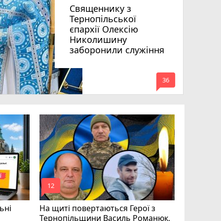
Священнику з
Тернопільської
єпархії Олексію
Николишину
заборонили служіння
mode_comment
36
«Треба вм
Соколовс
призначе
управлін
mode_comment
mode_comment
12
24
ьні
На щиті повертаються Герої з
Тернопільщини Василь Романюк,