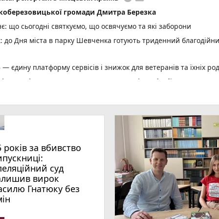
коберезовицької громади Дмитра Березка
: що сьогодні святкуємо, що освячуємо та які заборони
: до Дня міста в парку Шевченка готують триденний благодійн
 — єдину платформу сервісів і знижок для ветеранів та їхніх ро
опільщині може отримати ваучер та які професії можна
ші: чому справа Борщівського ТЦК зависла в суді
 передачу електроенергії для підприємств
сь у консульства без військово-облікових документів
5 років за вбивство
яційний суд залишив вирок Василю Гнатюку без змін
ипускниці:
нію озимих під урожай 2027 року (новини компаній)
пеляційний суд
алишив вирок
али потерпілого з понівеченого авто
асилю Гнатюку без
photo_camera
лейбусів
мін
День Народження: вітають усім фейсбуком, пишіть побажання і