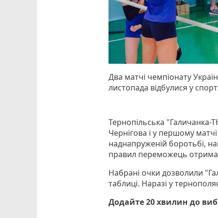
Два матчі чемпіонату Україн
листопада відбулися у спорт
Тернопільська "Галичанка-Т
Чернігова і у першому матчі
наднапруженій боротьбі, наш
правил переможець отримав 
Набрані очки дозволили "Гал
таблиці. Наразі у тернополян
Додайте 20 хвилин до ви