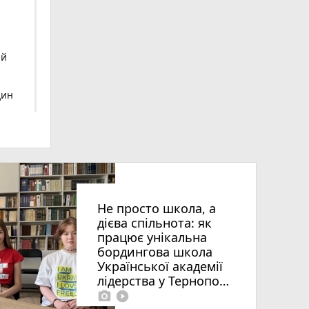
ий
дин
Не просто школа, а
дієва спільнота: як
працює унікальна
бордингова школа
Української академії
лідерства у Тернополі
 ви
photo_camera
play_circle_filled