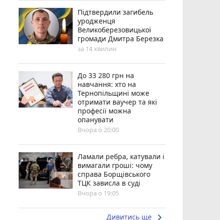
Підтвердили загибель
уродженця
Великоберезовицької
громади Дмитра Березка
за 14 хвилин
До 33 280 грн на
навчання: хто на
Тернопільщині може
отримати ваучер та які
професії можна
опанувати
Вчора о 20:00
Ламали ребра, катували і
вимагали гроші: чому
справа Борщівського
ТЦК зависла в суді
Вчора о 19:05
keyboard_arrow_right
Дивитись ще