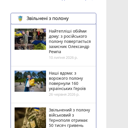
Звільнені з полону
Найтепліші обійми
дому: з російського
полону повертається
захисник Олександр
Ремпа
10 липня 2026 р.
Наші вдома: з
ворожого полону
повернули 160
українських Героїв
26 червня 2026 р.
Звільнений з полону
військовий з
Тернополя отримає
50 тисяч гривень