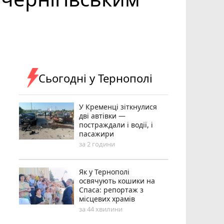
Сьогодні у Тернополі
У Кременці зіткнулися
дві автівки —
постраждали і водії, і
пасажири
за 2 години
Як у Тернополі
освячують кошики на
Спаса: репортаж з
місцевих храмів
за 44 хвилини