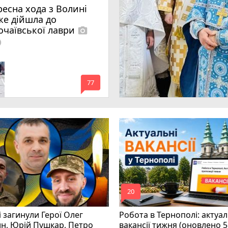
ресна хода з Волині
же дійшла до
очаївської лаври
photo_camera
lled
mode_comment
77
mode_comment
20
і загинули Герої Олег
Робота в Тернополі: актуал
н, Юрій Пушкар, Петро
вакансії тижня (оновлено 5