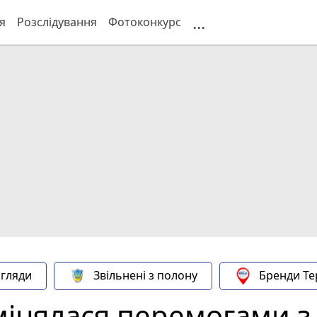
...
я
Розслідування
Фотоконкурс
гляди
Звільнені з полону
Бренди Те
мінялася перемогами з