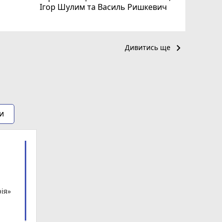
Ігор Шулим та Василь Ришкевич
keyboard_arrow_right
Дивитись ще
и
ія»