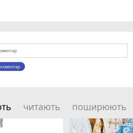
 коментар
ють
читають
поширюють