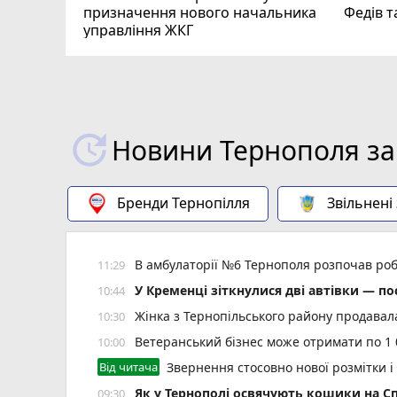
призначення нового начальника
Федів 
управління ЖКГ
Новини Тернополя за
Бренди Тернопілля
Звільнені
В амбулаторії №6 Тернополя розпочав роб
11:29
У Кременці зіткнулися дві автівки — по
10:44
Жінка з Тернопільського району продавала
10:30
Ветеранський бізнес може отримати по 1 
10:00
Від читача
Звернення стосовно нової розмітки і
Як у Тернополі освячують кошики на Сп
09:30