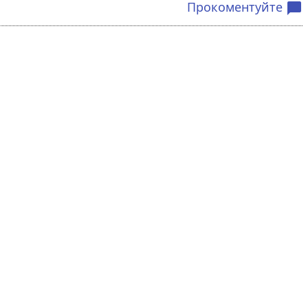
Прокоментуйте
chat_bubble