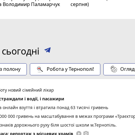
та Володимир Паламарчук
серпня)
 сьогодні
 з полону
Робота у Тернополі!
Огляд
оту новий сімейний лікар
страждали і водії, і пасажири
 онлайн взуття і втратила понад 63 тисячі гривень
000 000 гривень на масштабування в межах програми «Траєктор
 знаків дорожнього руху біля шостої школи м.Тернопіль.
play_circle_filled
photo_camera
аса: репортаж з місцевих храмів