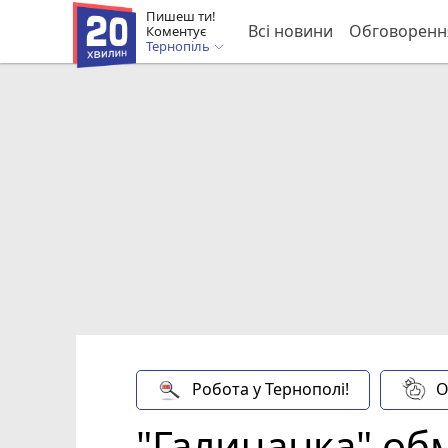
Пишеш ти!
Всі новини
Обговоренн
Коментує
Тернопіль
Робота у Тернополі!
О
"Галичанка" об