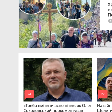
Х
в
П
play_circle_fi
рої з
Романюк,
ишкевич
mode_comment
mode_comment
24
22
«Треба вміти вчасно піти»: як Олег
На війн
Соколовський прокоментував
Шелети