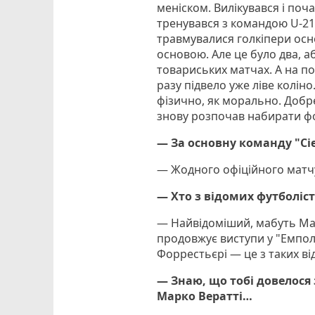
меніском. Вилікувався і поч
тренувався з командою U-21,
травмувалися голкіпери осн
основою. Але це було два, а
товариських матчах. А на п
разу підвело уже ліве коліно
фізично, як морально. Добре 
знову розпочав набирати фо
— За основну команду "Сієн
— Жодного офіційного матчу 
— Хто з відомих футболісті
— Найвідоміший, мабуть Мас
продовжує виступи у "Емполі
Форрестьєрі — це з таких ві
— Знаю, що тобі довелося 
Марко Вератті…