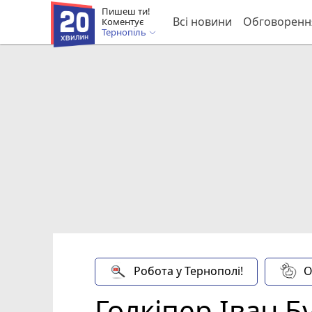
Пишеш ти!
Всі новини
Обговоренн
Коментує
Тернопіль
Робота у Тернополі!
О
Голкіпер Іван Б