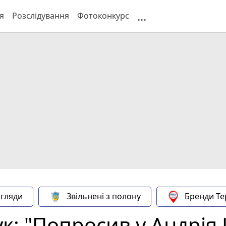
...
я
Розслідування
Фотоконкурс
гляди
Звільнені з полону
Бренди Те
ук: "Попросив у Андрі