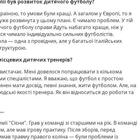
алії був розвиток дитячого футболу?
аїною, то умови були кращі. А загалом у Європі, то я
дуже розвинута у цьому плані. Є чимало проблем. У тій
чого футболу справи йдуть набагато краще, ніж у
ться чимало індивідуально сильних футболістів.
 — одна з провідних, але у багатьої італійських
труктурою.
місцевих дитячих тренерів?
 вистачає. Мені довелося попрацювати з кількома
ми спеціалістами. Я вважаю, що футбол є простою
нен мати досвід, певні знання, жити футболом. Але, на
юдські якості тренера. Як він відноситься до роботи та
"…
ії "Сієни". Грав у команді зі старшими на рік. В команді
, але мав ігрову практику. Після зборів, перед
имав травму правого коліна — були проблеми із