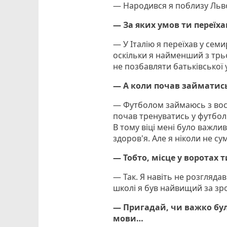
— Народився я поблизу Льво
— За яких умов ти переїхав
— У Італію я переїхав у семи
оскільки я найменший з трьо
не позбавляти батьківської 
— А коли почав займатис
— Футболом займаюсь з восьм
почав тренуватись у футбол
В тому віці мені було важли
здоров'я. Але я ніколи не су
— Тобто, місце у воротах 
— Так. Я навіть не розглядав
школі я був найвищий за зр
— Пригадай, чи важко бул
мови…