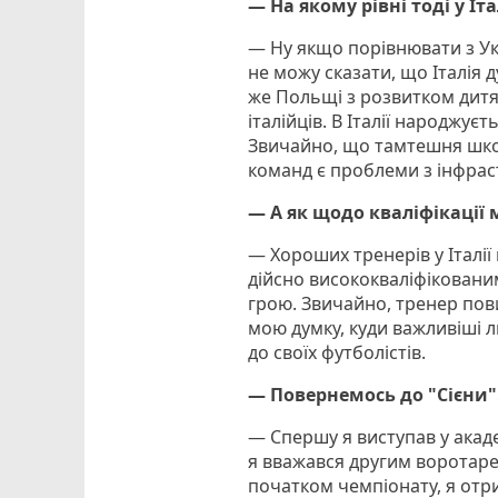
— На якому рівні тоді у Іт
— Ну якщо порівнювати з Укр
не можу сказати, що Італія 
же Польщі з розвитком дитя
італійців. В Італії народжує
Звичайно, що тамтешня школа
команд є проблеми з інфрас
— А як щодо кваліфікації 
— Хороших тренерів у Італії
дійсно висококваліфіковани
грою. Звичайно, тренер пови
мою думку, куди важливіші л
до своїх футболістів.
— Повернемось до "Сієни
— Спершу я виступав у академ
я вважався другим воротарем
початком чемпіонату, я отр