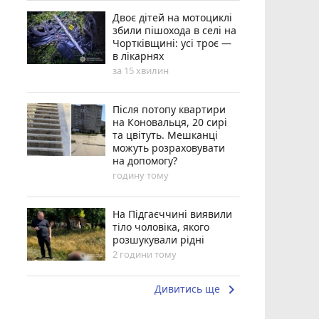
Двоє дітей на мотоциклі
збили пішохода в селі на
Чортківщині: усі троє —
в лікарнях
за 15 хвилин
Після потопу квартири
на Коновальця, 20 сирі
та цвітуть. Мешканці
можуть розраховувати
на допомогу?
годину тому
На Підгаєччині виявили
тіло чоловіка, якого
розшукували рідні
2 години тому
keyboard_arrow_right
Дивитись ще