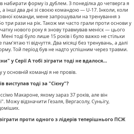
ав набирати форму із дублем. З понеділка до четверга я
 а інші два дні зі своєю командою — U-17. Інколи, коли
овної команди, мене запрошували на тренування з
бо три рази на рік. Також ми часто грали проти основи у
очатку нового року я знову травмував меніск — цього
. Мені тоді було лише 15 років і було важко не стільки
пам'ятаю ті відчуття. Два місяці без тренувань, а далі
рму. Той період був не надто успішним через травми.
и" у Серії А тобі зіграти тоді не вдалося…
у основній команді я не провів.
в виступав тоді за "Сієну"?
сімо Макароне, якому зараз 37 років, але він
". Можу відзначити Гезаля, Вергасолу, Суньїгу,
доміших.
зіграти проти одного з лідерів теперішнього ПСЖ