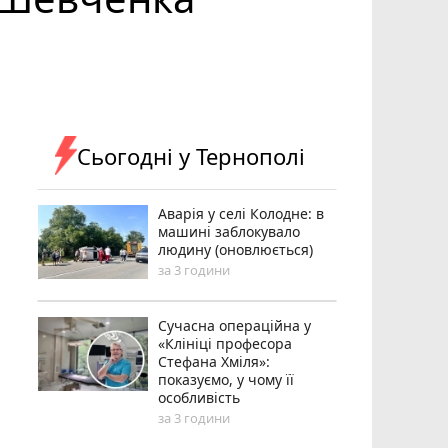
Сьогодні у Тернополі
Аварія у селі Колодне: в
машині заблокувало
людину (оновлюється)
за 3 години
Сучасна операційна у
«Клініці професора
Стефана Хміля»:
показуємо, у чому її
особливість
за 3 години