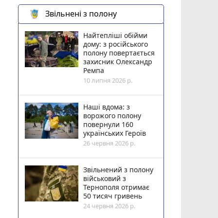
Звільнені з полону
Найтепліші обійми
дому: з російського
полону повертається
захисник Олександр
Ремпа
10 липня 2026 р.
Наші вдома: з
ворожого полону
повернули 160
українських Героїв
26 червня 2026 р.
Звільнений з полону
військовий з
Тернополя отримає
50 тисяч гривень
24 червня 2026 р.