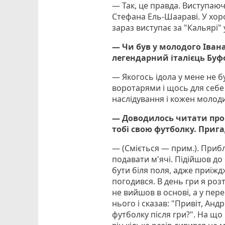
— Так, це правда. Виступаюч
Стефана Ель-Шаараві. У хор
зараз виступає за "Кальярі" у
— Чи був у молодого Іван
легендарний італієць Бу
— Якогось ідола у мене не б
воротарями і щось для себе
наслідування і кожен молодий
— Доводилось читати про 
тобі свою футболку. Прига
— (Сміється — прим.). Прибл
подавати м'ячі. Підійшов до
бути біля поля, адже приїжд
погодився. В день гри я ро
не вийшов в основі, а у пер
нього і сказав: "Привіт, Анд
футболку після гри?". На що 