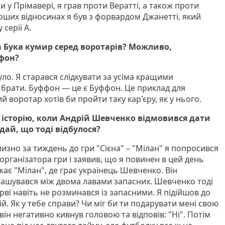
и у Прімавері, я грав проти Вератті, а також проти
оших відносинах я був з форвардом Джанетті, який
 серії А.
а Бука кумир серед воротарів? Можливо,
ффон?
уло. Я старався слідкувати за усіма кращими
 брати. Буффон — це є Буффон. Це приклад для
 воротар хотів би пройти таку кар'єру, як у нього.
історію, коли Андрій Шевченко відмовився дати
дай, що тоді відбулося?
изно за тиждень до гри "Сієна" – "Мілан" я попросився
 організатора гри і заявив, що я повинен в цей день
жає "Мілан", де грає українець Шевченко. Він
зташувався між двома лавами запасних. Шевченко тоді
ерві навіть не розминався із запасними. Я підійшов до
рій. Як у тебе справи? Чи міг би ти подарувати мені свою
він негативно кивнув головою та відповів: "Ні". Потім