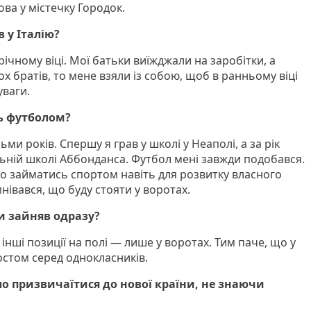
ва у містечку Городок.
 у Італію?
річному віці. Мої батьки виїжджали на заробітки, а
х братів, то мене взяли із собою, щоб в ранньому віці
уваги.
ь футболом?
и років. Спершу я грав у школі у Неаполі, а за рік
ьній школі Аббонданса. Футбол мені завжди подобався.
во займатись спортом навіть для розвитку власного
мнівався, що буду стояти у воротах.
ти зайняв одразу?
 інші позиції на полі — лише у воротах. Тим паче, що у
остом серед однокласників.
о призвичаїтися до нової країни, не знаючи