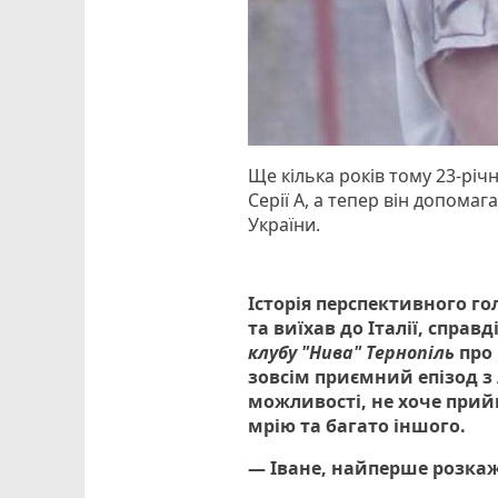
Ще кілька років тому 23-річ
Серії А, а тепер він допома
України.
Історія перспективного го
та виїхав до Італії, справ
клубу "Нива" Тернопіль
про 
зовсім приємний епізод з
можливості, не хоче прий
мрію та багато іншого.
— Іване, найперше розкаж