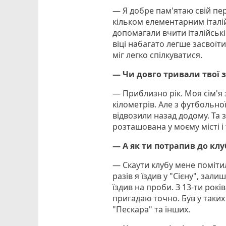
— Я добре пам'ятаю свій пе
кільком елементарним італій
допомагали вчити італійські
віці набагато легше засвоїти
міг легко спілкуватися.
— Чи довго тривали твої 
— Приблизно рік. Моя сім'я 
кілометрів. Але з футбольно
відвозили назад додому. Та 
розташована у моєму місті і
— А як ти потрапив до клу
— Скаути клубу мене помітил
разів я їздив у "Сієну", зали
їздив на проби. З 13-ти рокі
пригадаю точно. Був у таких 
"Пескара" та інших.