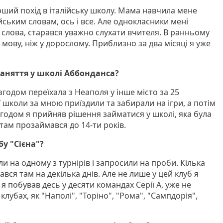
рший похід в італійську школу. Мама навчила мене
ським словам, ось і все. Але однокласники мені
 слова, старався уважно слухати вчителя. В ранньому
 мову, ніж у дорослому. Приблизно за два місяці я уже
заняття у школі Аббонданса?
згодом переїхала з Неаполя у інше місто за 25
ї школи за мною приїздили та забирали на ігри, а потім
згодом я прийняв рішення займатися у школі, яка була
 там прозаймався до 14-ти років.
бу "Сієна"?
и на одному з турнірів і запросили на проби. Кілька
шався там на декілька днів. Але не лише у цей клуб я
в я побував десь у десяти командах Серії А, уже не
клубах, як "Наполі", "Торіно", "Рома", "Сампдорія",