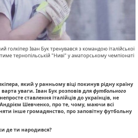
ний голкіпер Іван Бук тренувався з командою італійської
гатиме тернопільській "Ниві" у аматорському чемпіонаті
лкіпера, який у ранньому віці покинув рідну країну
ді варта уваги. Іван Бук розповів для
футбольного
непросте ставлення італійців до українців, не
 Андрієм Шевченко, про те, чому, маючи всі
няти інше громадянство, про заповітну футбольну
и де ти народився?