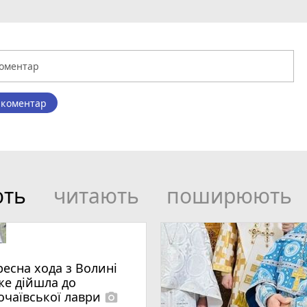
 коментар
ють
читають
поширюють
ресна хода з Волині
же дійшла до
очаївської лаври
photo_camera