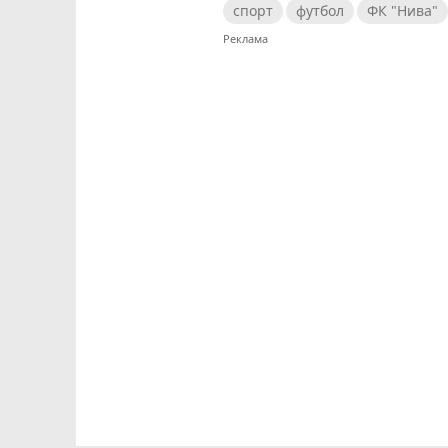
спорт
футбол
ФК "Нива"