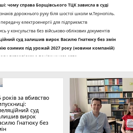
ші: чому справа Борщівського ТЦК зависла в суді
 знаків дорожнього руху біля шостої школи м.Тернопіль.
 передачу електроенергії для підприємств
сь у консульства без військово-облікових документів
яційний суд залишив вирок Василю Гнатюку без змін
нію озимих під урожай 2027 року (новини компаній)
али потерпілого з понівеченого авто
photo_camera
лейбусів
День Народження: вітають усім фейсбуком, пишіть побажання і
нопільщині: 6 серпня будуть грози
5 років за вбивство
ипускниці:
 тижня (оновлено 5 серпня)
пеляційний суд
алишив вирок
des
асилю Гнатюку без
play_circle_filled
photo_camera
 спеки під парасолями
мін