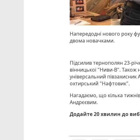
Напередодні нового року фу
двома новачками.
Підсилив тернополян 23-річ
вінницької "Ниви-В". Також
універсальний півзахисник А
охтирський "Нафтовик".
Нагадаємо, що кілька тижнів
Андрєєвим.
Додайте 20 хвилин до ви