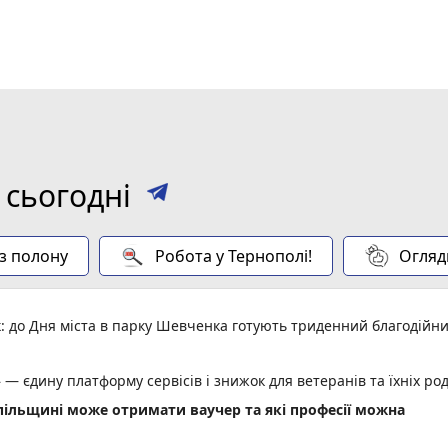
 сьогодні
 з полону
Робота у Тернополі!
Огляд
: до Дня міста в парку Шевченка готують триденний благодійн
 — єдину платформу сервісів і знижок для ветеранів та їхніх ро
опільщині може отримати ваучер та які професії можна