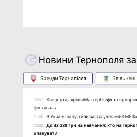
рої з
Романюк,
ишкевич
Новини Тернополя за
Бренди Тернопілля
Звільнені
Концерти, зірки «МастерШеф» та ярмарок
22:01
фестиваль
В Україні запустили застосунок «БЕЗ МЕЖ»
21:00
До 33 280 грн на навчання: хто на Терн
20:00
опанувати