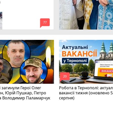
lled
mode_comment
77
mode_comment
20
і загинули Герої Олег
Робота в Тернополі: актуал
н, Юрій Пушкар, Петро
вакансії тижня (оновлено 5
та Володимир Паламарчук
серпня)