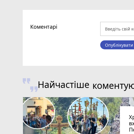
Коментарі
Опублікувати
Найчастіше
коменту
Х
в
П