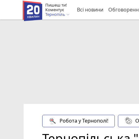
Пишеш ти!
Всі новини
Обговоренн
Коментує
Тернопіль
Робота у Тернополі!
О
Тернопільська 