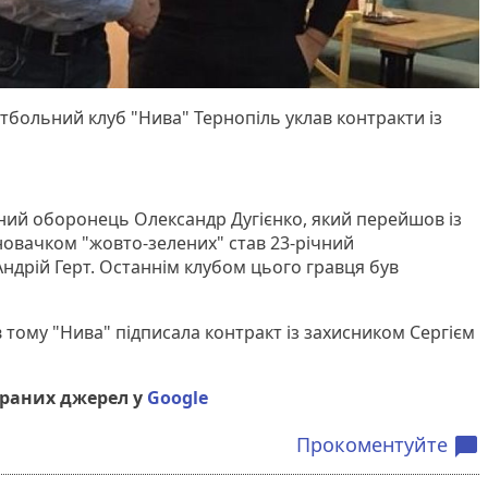
тбольний клуб "Нива" Тернопіль уклав контракти із
ний оборонець Олександр Дугієнко, який перейшов із
 новачком "жовто-зелених" став 23-річний
ндрій Герт. Останнім клубом цього гравця був
 тому "Нива" підписала контракт із захисником Сергієм
браних джерел у
Google
Прокоментуйте
chat_bubble