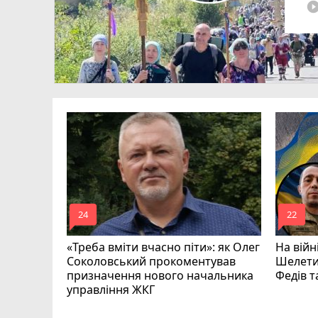
play_circle_fi
mode_comment
mode_comment
24
22
«Треба вміти вчасно піти»: як Олег
На війн
Соколовський прокоментував
Шелети
призначення нового начальника
Федів 
управління ЖКГ