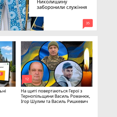
Николишину
заборонили служіння
mode_comment
35
mode_comment
mode_comment
12
24
ьні
На щиті повертаються Герої з
Тернопільщини Василь Романюк,
Ігор Шулим та Василь Ришкевич