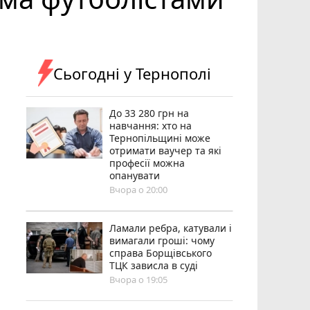
Сьогодні у Тернополі
До 33 280 грн на
навчання: хто на
Тернопільщині може
отримати ваучер та які
професії можна
опанувати
Вчора о 20:00
Ламали ребра, катували і
вимагали гроші: чому
справа Борщівського
ТЦК зависла в суді
Вчора о 19:05