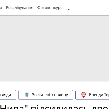
...
я
Розслідування
Фотоконкурс
гляди
Звільнені з полону
Бренди Те
"Нива" підсилилась дв