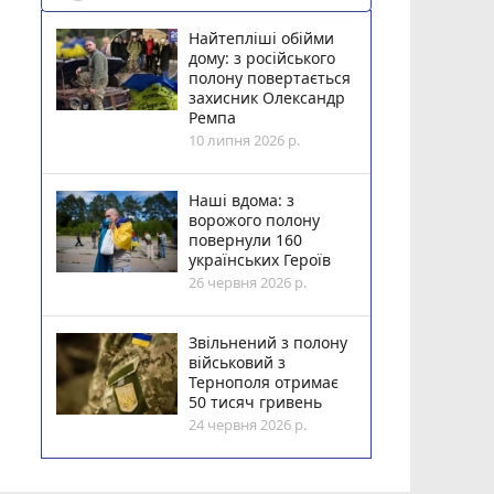
Найтепліші обійми
дому: з російського
полону повертається
захисник Олександр
Ремпа
10 липня 2026 р.
Наші вдома: з
ворожого полону
повернули 160
українських Героїв
26 червня 2026 р.
Звільнений з полону
військовий з
Тернополя отримає
50 тисяч гривень
24 червня 2026 р.