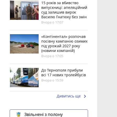
15 років за вбивство
випускниці: апеляційний
суд залишив вирок
Василю Гнатюку без змін
Вчора о 17:07
«Контінентал» розпочав
посівну кампанію озимих
під урожай 2027 року
(новини компаній)
Вчора о 17:05
До Тернополя прибули
всі 17 нових тролейбусів
Вчора о 15:59
keyboard_arrow_right
Дивитись ще
Звільнені з полону