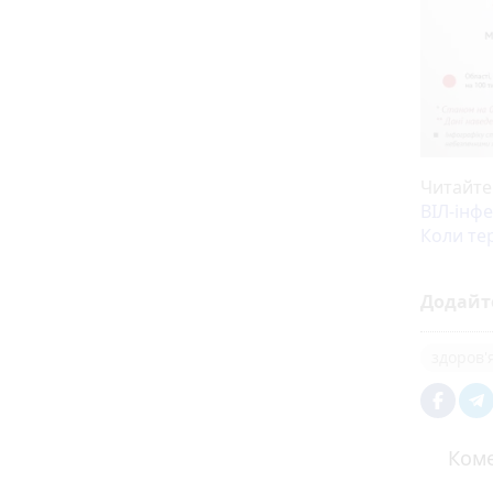
Читайте
ВІЛ-інфе
Коли тер
Додайт
здоров'
Коме