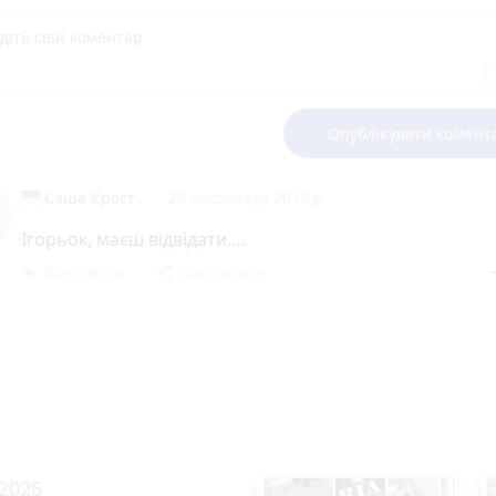
Опублікувати комент
Саша Крест
29 листопада 2019 р.
Ігорьок, маєш відвідати....
Відповісти
Поділитися
reply
share
rem
 2026