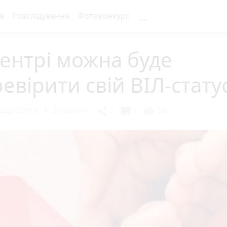
...
я
Розслідування
Фотоконкурс
ентрі можна буде
евірити свій ВІЛ-стату
ада 2019 р.
20 хвилин
chat_bubble
share
visibility
0
1
138