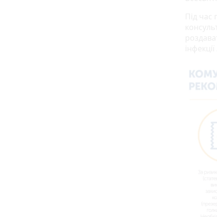
Під час
консульт
роздава
інфекці