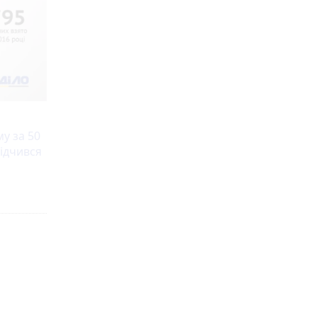
му за 50
відчився