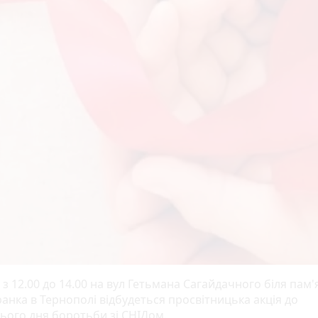
 з 12.00 до 14.00 на вул Гетьмана Сагайдачного біля пам
анка в Тернополі відбудеться просвітницька акція до
нього дня боротьби зі СНІДом.