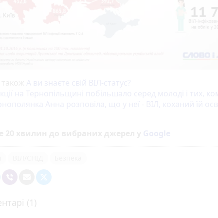
 також
А ви знаєте свій ВІЛ-статус?
кції на Тернопільщині побільшало серед молоді і тих, ко
нополянка Анна розповіла, що у неї - ВІЛ, коханий їй ос
е 20 хвилин до вибраних джерел у
Google
я
ВІЛ/СНІД
Безпека
нтарі (1)