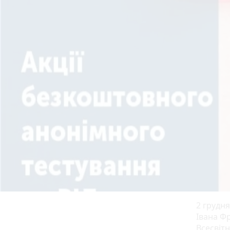
2 грудня
Івана Фр
Всесвіт