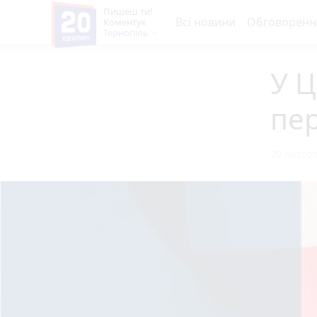
Пишеш ти!
Всі новини
Обговоренн
Коментує
Тернопіль
У Ц
пер
29 листоп