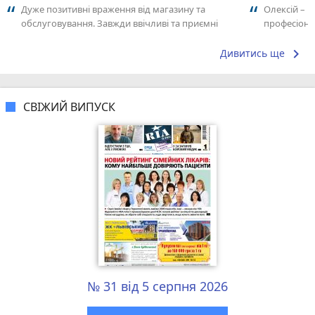
Дуже позитивні враження від магазину та
Олексій – н
обслуговування. Завжди ввічливі та приємні
професіонал
флористи, які допоможуть із вибором...
відповідал
відчувається
keyboard_arrow_right
Дивитись ще
СВІЖИЙ ВИПУСК
№ 31 від 5 серпня 2026