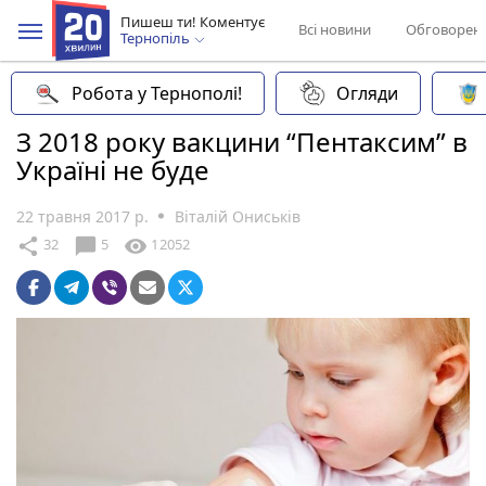
Пишеш ти! Коментує
Всі новини
Обговорен
Тернопіль
Робота у Тернополі!
Огляди
З 2018 року вакцини “Пентаксим” в
Україні не буде
22 травня 2017 р.
Віталій Ониськів
chat_bubble
share
visibility
32
5
12052