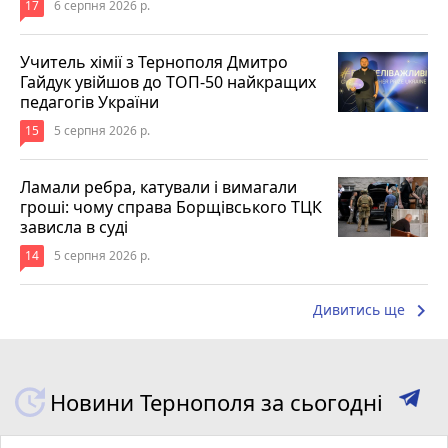
17
6 серпня 2026 р.
Учитель хімії з Тернополя Дмитро
Гайдук увійшов до ТОП-50 найкращих
педагогів України
15
5 серпня 2026 р.
Ламали ребра, катували і вимагали
гроші: чому справа Борщівського ТЦК
зависла в суді
14
5 серпня 2026 р.
keyboard_arrow_right
Дивитись ще
Новини Тернополя за сьогодні