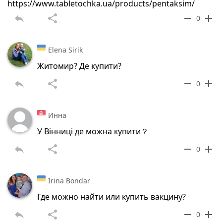
https://www.tabletochka.ua/products/pentaksim/
reply
share
remove
add
0
Elena Sirik
Житомир? Де купити?
reply
share
remove
add
0
Инна
У Вінниці дe можна купити？
reply
share
remove
add
0
Irina Bondar
Где можно найти или купить вакцину?
reply
share
remove
add
0