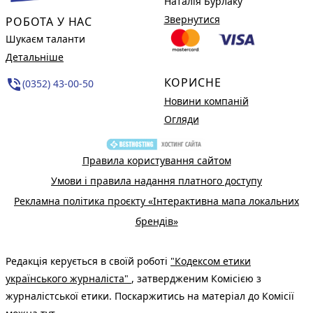
Наталія Бурлаку
Звернутися
РОБОТА У НАС
Шукаєм таланти
Детальніше
КОРИСНЕ
phone_in_talk
(0352) 43-00-50
Новини компаній
Огляди
Правила користування сайтом
Умови і правила надання платного доступу
Рекламна політика проєкту «Інтерактивна мапа локальних
брендів»
Редакція керується в своїй роботі
"Кодексом етики
українського журналіста"
, затвердженим Комісією з
журналістської етики. Поскаржитись на матеріал до Комісії