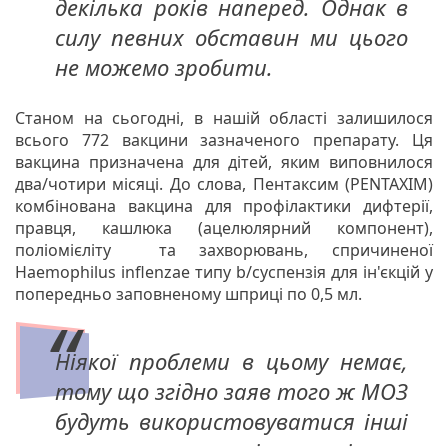
декілька років наперед. Однак в
силу певних обставин ми цього
не можемо зробити.
Станом на сьогодні, в нашій області залишилося
всього 772 вакцини зазначеного препарату. Ця
вакцина призначена для дітей, яким виповнилося
два/чотири місяці. До слова, Пентаксим (PENTAXIM)
комбінована вакцина для профілактики дифтерії,
правця, кашлюка (ацелюлярний компонент),
поліомієліту та захворювань, спричиненої
Haemophilus inflenzae типу b/суспензія для ін'єкцій у
попередньо заповненому шприці по 0,5 мл.
Ніякої проблеми в цьому немає,
тому що згідно заяв того ж МОЗ
будуть використовуватися інші