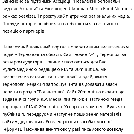
Здійснено за підтримки Асоціації “Незалежні регіональні
видавці України” та Foreningen Ukrainian Media Fund Nordic в
рамках реалізації проєкту Хаб підтримки регіональних медіа.
Погляди авторів не обов'язково збігаються з офіційною
позицією партнерів
Незалежний новинний портал з оперативним висвітленням
подій у Тернополі та області. Сайт новин №1 у Тернополі за
розміром аудиторії. Новини створюються для Вас
мультимедійною редакцією RIA та 20minut.ua. Ми
висвітлюємо важливі та цікаві події, людей, життя
Тернополя. Редакція запрошує читачів додавати власні
новини в розділ "Від читачів". Сайт 20minut.ua входить до
видавничої групи RIA Media, яка також є частиною Медіа
корпорації RIA © 20minut.ua. Усі права захищені. Будь-яка
публiкацiя, передрук чи наступне поширення матеріалів
сайту у друкованих або електронних засобах масової
інформації можлива винятково у разі письмового дозволу