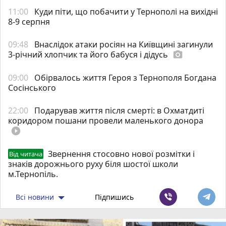
11:00
Куди піти, що побачити у Тернополі на вихідні
8-9 серпня
09:48
Внаслідок атаки росіян на Київщині загинули
3-річний хлопчик та його бабуся і дідусь
photo_camera
09:00
Обірвалось життя Героя з Тернополя Богдана
Сосінського
22:00
Подарував життя після смерті: в Охматдиті
коридором пошани провели маленького донора
play_circle_filled
Звернення стосовно нової розмітки і
Від читача
знаків дорожнього руху біля шостої школи
м.Тернопіль.
Всі новини
Підпишись