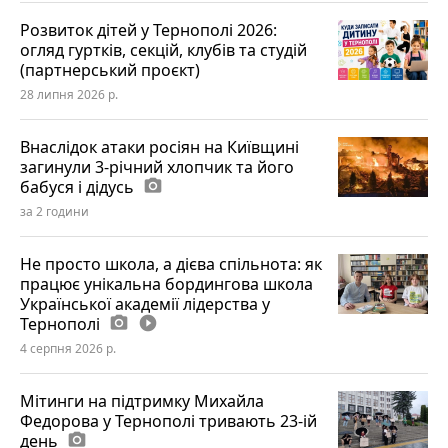
Розвиток дітей у Тернополі 2026:
огляд гуртків, секцій, клубів та студій
(партнерський проєкт)
28 липня 2026 р.
Внаслідок атаки росіян на Київщині
загинули 3-річний хлопчик та його
бабуся і дідусь
photo_camera
за 2 години
Не просто школа, а дієва спільнота: як
працює унікальна бордингова школа
Української академії лідерства у
Тернополі
photo_camera
play_circle_filled
4 серпня 2026 р.
Мітинги на підтримку Михайла
Федорова у Тернополі тривають 23-ій
день
photo_camera