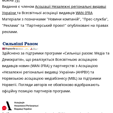
можна
тут
Видання є членом
Асоціації Незалежні регіональні видавці
України
та Всесвітньої асоціації видавців
WAN-IFRA
Матеріали з позначками "Новини компаній", "Прес-служба",
"Реклама" та "Партнерський проєкт" опубліковані на правах
реклами.
Здійснено за підтримки програми «Сильніші разом: Медіа та
Демократія», що реалізується Всесвітньою асоціацією
видавців новин (WAN-IFRA) у партнерстві з Асоціацією
«Незалежні регіональні видавці України» (АНРВУ) та
Норвезькою асоціацією медіабізнесу (MBL) за підтримки
Норвегії. Погляди авторів не обов’язково відображають
офіційну позицію партнерів програми.