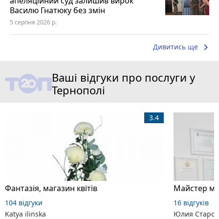
апеляційний суд залишив вирок
Василю Гнатюку без змін
5 серпня 2026 р.
keyboard_arrow_right
Дивитись ще
Ваші відгуки про послуги у
Тернополі
3.4
Фантазія, магазин квітів
Майстер ма
104 відгуки
16 відгуків
Katya ilinska
Юлия Старос