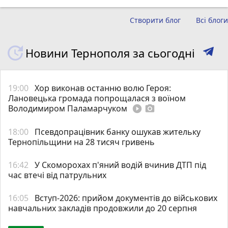
Створити блог
Всі блоги
Новини Тернополя за сьогодні
19:00
Хор виконав останню волю Героя:
Лановецька громада попрощалася з воїном
Володимиром Паламарчуком
play_circle_filled
photo_camera
18:00
Псевдопрацівник банку ошукав жительку
Тернопільщини на 28 тисяч гривень
16:42
У Скоморохах п'яний водій вчинив ДТП під
час втечі від патрульних
16:05
Вступ-2026: прийом документів до військових
навчальних закладів продовжили до 20 серпня