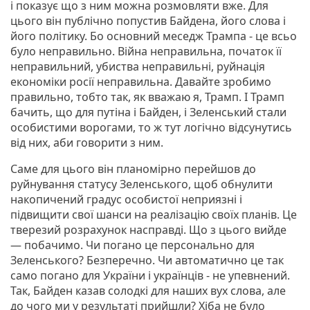
і показує що з ним можна розмовляти вже. Для
цього він публічно попустив Байдена, його слова і
його політику. Бо основний меседж Трампа - це всьо
було неправильно. Війна неправильна, початок її
неправильний, убиства неправильні, руйнація
економіки росії неправильна. Давайте зробимо
правильно, тобто так, як вважаю я, Трамп. І Трамп
бачить, що для путіна і Байден, і Зеленський стали
особистими ворогами, то ж тут логічно відсунутись
від них, аби говорити з ним.
Саме для цього він планомірно перейшов до
руйнування статусу Зеленського, щоб обнулити
накопичений градус особистої неприязні і
підвищити свої шанси на реалізацію своїх планів. Це
тверезий розрахунок насправді. Що з цього вийде
— побачимо. Чи погано це персонально для
Зеленського? Безперечно. Чи автоматично це так
само погано для України і українців - не упевнений.
Так, Байден казав солодкі для наших вух слова, але
до чого ми у результаті прийшли? Хіба не було