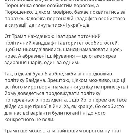
Порошенка своїм особистим ворогом, а
Порошенко, цілком імовірно, бажає поквитатись за
поразку. Задофіга персоналій і задофіга особистого
в ситуації, де гинуть тисячі українців.
От Трамп наждачкою і затирає поточний
політичний ландшафт і авторитет особистостей,
щоб на ньому з'явились шанси намалювати щось
нове. А абразивні шліфування — це отаке якраз
здирання шарів, один за одним.
Так, в ідеалі було б добре, якби він продовжив
політику Байдена. Зрештою, цілком можливо, що ці
всі його миротворчі намагання успіху не принесуть і
йому доведеться продовжувати політику
попереднього президента. І що його перемкне і все
дійде до ще гіршої війни. Хз, як краще, бо особисто
для нас всі варіанти були погані і ні до чого
конкретного не вели.
Трамп ще може стати найгіршим ворогом путіна і