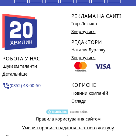
РЕКЛАМА НА САЙТІ
Ігор Леськів
Звернутися
РЕДАКТОРИ
Наталія Бурлаку
Звернутися
РОБОТА У НАС
Шукаєм таланти
Детальніше
КОРИСНЕ
phone_in_talk
(0352) 43-00-50
Новини компаній
Огляди
Правила користування сайтом
Умови і правила надання платного доступу