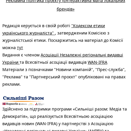
Рекламна політика проєкту «Інтерактивна мапа локальних
брендів»
Редакція керується в своїй роботі
"Кодексом етики
українського журналіста"
, затвердженим Комісією з
журналістської етики. Поскаржитись на матеріал до Комісії
можна
тут
Видання є членом
Асоціації Незалежні регіональні видавці
України
та Всесвітньої асоціації видавців
WAN-IFRA
Матеріали з позначками "Новини компаній", "Прес-служба",
"Реклама" та "Партнерський проєкт" опубліковані на правах
реклами.
Здійснено за підтримки програми «Сильніші разом: Медіа та
Демократія», що реалізується Всесвітньою асоціацією
видавців новин (WAN-IFRA) у партнерстві з Асоціацією
«Незалежні регіональні видавці України» (АНРВУ) та