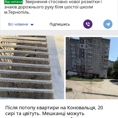
Звернення стосовно нової розмітки і
Від читача
знаків дорожнього руху біля шостої школи
м.Тернопіль.
Всі новини
Підпишись
Після потопу квартири на Коновальця, 20
сирі та цвітуть. Мешканці можуть