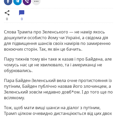
more_horiz
share
chat_bubble
0
0
Слова Трампа про Зеленського — не намір якось
дошкулити особисто йому чи Україні, а свідома дія
для підвищення шансів своїх намірів по замиренню
воюючих сторін. Так, як він це бачить.
Пару тижнів тому він таке ж казав і про Байдена, але
чомусь нас це не хвилювало, та і американці не
обурювались.
Пара Байден-Зеленський вела очне протистояння із
путіним, Байден публічно назвав його злочинцем, а
Зеленський зовсім недавно довб*ом. І до того ще по
всілякому.
Тож, щоб мати вищі шанси на діалог з путіним,
Трамп цілком очевидно дистанціюється від цих двох