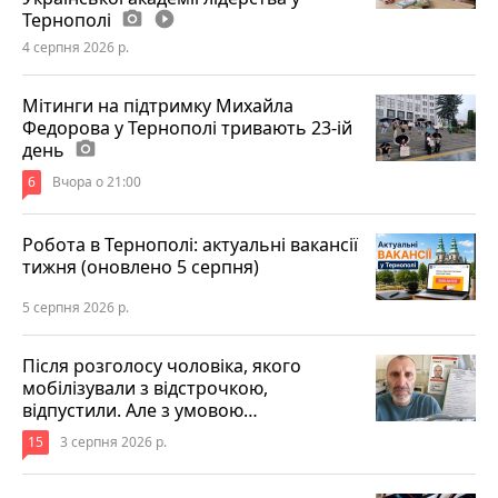
Тернополі
photo_camera
play_circle_filled
4 серпня 2026 р.
Мітинги на підтримку Михайла
Федорова у Тернополі тривають 23-ій
день
photo_camera
6
Вчора о 21:00
Робота в Тернополі: актуальні вакансії
тижня (оновлено 5 серпня)
5 серпня 2026 р.
Після розголосу чоловіка, якого
мобілізували з відстрочкою,
відпустили. Але з умовою…
15
3 серпня 2026 р.