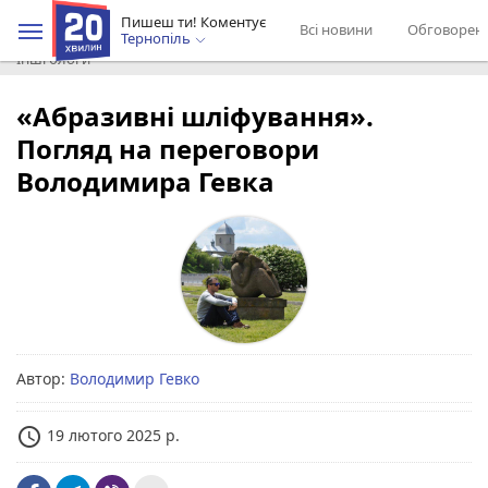
Пишеш ти! Коментує
Всі новини
Обговорен
Тернопіль
Інші блоги
«Абразивні шліфування».
Погляд на переговори
Володимира Гевка
Автор:
Володимир Гевко
access_time
19 лютого 2025 р.