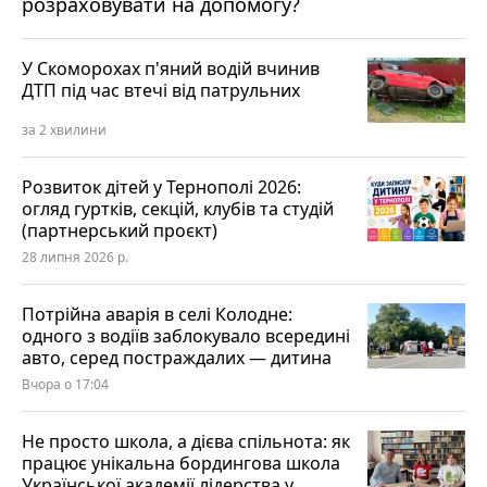
розраховувати на допомогу?
У Скоморохах п'яний водій вчинив
ДТП під час втечі від патрульних
за 2 хвилини
Розвиток дітей у Тернополі 2026:
огляд гуртків, секцій, клубів та студій
(партнерський проєкт)
28 липня 2026 р.
Потрійна аварія в селі Колодне:
одного з водіїв заблокувало всередині
авто, серед постраждалих — дитина
Вчора о 17:04
Не просто школа, а дієва спільнота: як
працює унікальна бордингова школа
Української академії лідерства у