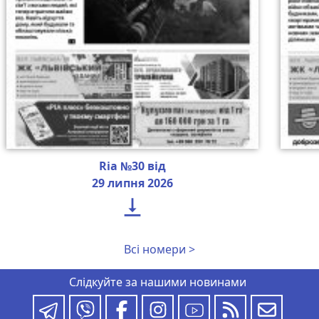
Ria №30 від
29 липня 2026

Всі номери >
Слідкуйте за нашими новинами