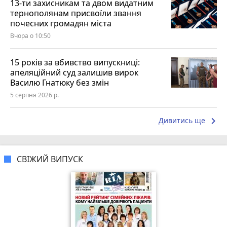
13-ти захисникам та двом видатним
тернополянам присвоїли звання
почесних громадян міста
Вчора о 10:50
15 років за вбивство випускниці:
апеляційний суд залишив вирок
Василю Гнатюку без змін
5 серпня 2026 р.
keyboard_arrow_right
Дивитись ще
СВІЖИЙ ВИПУСК