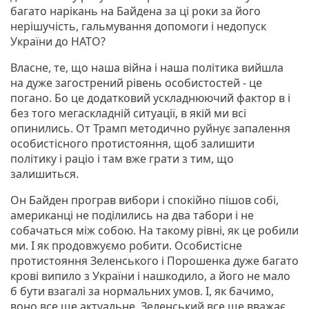
багато нарікань на Байдена за ці роки за його
нерішучість, гальмування допомоги і недопуск
України до НАТО?
Власне, те, що наша війна і наша політика вийшла
на дуже загострений рівень особистостей - це
погано. Бо це додатковий ускладнюючий фактор в і
без того мегаскладній ситуації, в якій ми всі
опинились. От Трамп методично руйнує запалення
особистісного протистояння, щоб залишити
політику і раціо і там вже грати з тим, що
залишиться.
Он Байден програв вибори і спокійно пішов собі,
американці не поділились на два табори і не
собачаться між собою. На такому рівні, як це робили
ми. І як продовжуємо робити. Особистісне
протистояння Зеленського і Порошенка дуже багато
крові випило з України і нашкодило, а його не мало
б бути взагалі за нормальних умов. І, як бачимо,
воно все ще актуальне. Зеленський все ще вважає