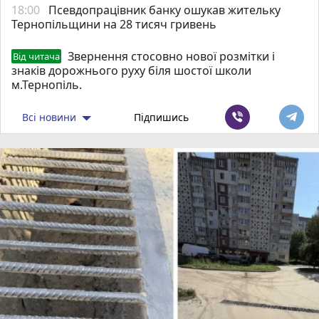
18:00
Псевдопрацівник банку ошукав жительку
Тернопільщини на 28 тисяч гривень
Звернення стосовно нової розмітки і
Від читача
знаків дорожнього руху біля шостої школи
м.Тернопіль.
Всі новини
Підпишись