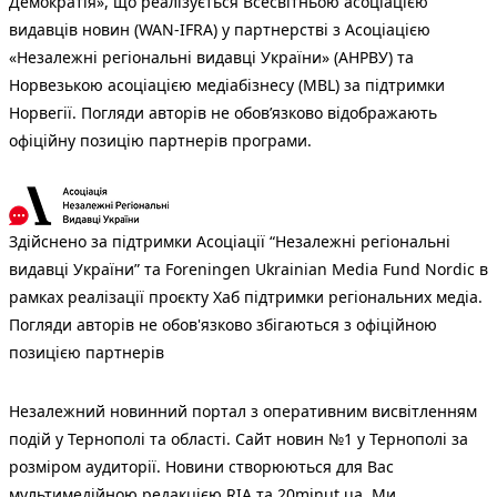
Демократія», що реалізується Всесвітньою асоціацією
видавців новин (WAN-IFRA) у партнерстві з Асоціацією
«Незалежні регіональні видавці України» (АНРВУ) та
Норвезькою асоціацією медіабізнесу (MBL) за підтримки
Норвегії. Погляди авторів не обов’язково відображають
офіційну позицію партнерів програми.
Здійснено за підтримки Асоціації “Незалежні регіональні
видавці України” та Foreningen Ukrainian Media Fund Nordic в
рамках реалізації проєкту Хаб підтримки регіональних медіа.
Погляди авторів не обов'язково збігаються з офіційною
позицією партнерів
Незалежний новинний портал з оперативним висвітленням
подій у Тернополі та області. Сайт новин №1 у Тернополі за
розміром аудиторії. Новини створюються для Вас
мультимедійною редакцією RIA та 20minut.ua. Ми