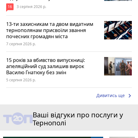
16
3 серпня 2026 р.
13-ти захисникам та двом видатним
тернополянам присвоїли звання
почесних громадян міста
7 серпня 2026 р.
15 років за вбивство випускниці:
апеляційний суд залишив вирок
Василю Гнатюку без змін
5 серпня 2026 р.
keyboard_arrow_right
Дивитись ще
Ваші відгуки про послуги у
Тернополі