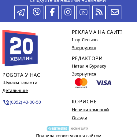
РЕКЛАМА НА САЙТІ
Ігор Леськів
Звернутися
РЕДАКТОРИ
Наталія Бурлаку
Звернутися
РОБОТА У НАС
Шукаєм таланти
Детальніше
КОРИСНЕ
phone_in_talk
(0352) 43-00-50
Новини компаній
Огляди
Правила користування сайтом