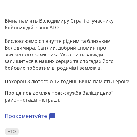
Вічна пам'ять Володимиру Стратію, учаснику
бойових дій в зоні АТО
Висловлюємо співчуття рідним та близьким
Володимира. Світлий, добрий спомин про
звитяжного захисника України назавжди
залишиться в наших серцях та спогадах його
бойових побратимів, родичів і земляків!
Похорон 8 лютого о 12 годині. Вічна пам'ять Герою!
Про це повідомляє прес-служба Заліщицької
районної адміністрації.
Прокоментуйте
chat_bubble
АТО