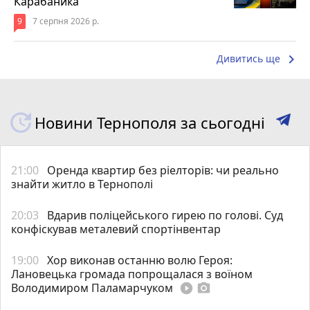
Карабаника
9
7 серпня 2026 р.
keyboard_arrow_right
Дивитись ще
Новини Тернополя за сьогодні
21:00
Оренда квартир без ріелторів: чи реально
знайти житло в Тернополі
20:03
Вдарив поліцейського гирею по голові. Суд
конфіскував металевий спортінвентар
19:00
Хор виконав останню волю Героя:
Лановецька громада попрощалася з воїном
Володимиром Паламарчуком
play_circle_filled
photo_camera