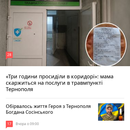
28
«Три години просиділи в коридорі»: мама
Вчора о 13:05
скаржиться на послуги в травмпункті
Тернополя
Обірвалось життя Героя з Тернополя
Богдана Сосінського
17
Вчора о 09:00