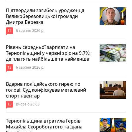
Підтвердили загибель уродженця
Великоберезовицької громади
Дмитра Березка
17
6 серпня 2026 р.
Рівень середньої зарплати на
Тернопільщині у червні зріс на 9,7%:
де платять найбільше та найменше
13
6 серпня 2026 р.
Вдарив поліцейського гирею по
голові. Суд конфіскував металевий
спортінвентар
13
Вчора о 20:03
Тернопільщина втратила Героїв
Михайла Скоробогатого та Івана