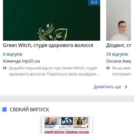
0.0
Green Witch, студія здорового волосся
Дioдент, ст
0 відгуків
59 відгуків
Команда top20.ua
Оксана Амар
Додайте перший відгук про Green Witch, студія
Якщо вам п
здорового волосся. Поділіться своїм досвідом –
полікувати
що Вам сподобалось, а що ні!...
сюди! Ця кл
keyboard_arrow_right
Дивитись ще
СВІЖИЙ ВИПУСК