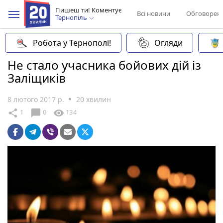
Пишеш ти! Коментує
Всі новини
Обговорен
Тернопіль
Робота у Тернополі!
Огляди
Не стало учасника бойових дій із
Заліщиків
8 лютого 2017 р.
20 хвилин
chat_bubble
share
visibility
1
0
134