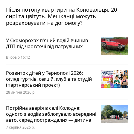
Після потопу квартири на Коновальця, 20
сирі та цвітуть. Мешканці можуть
розраховувати на допомогу?
У Скоморохах п'яний водій вчинив
ДТП під час втечі від патрульних
Вчора о 16:42
Розвиток дітей у Тернополі 2026:
огляд гуртків, секцій, клубів та студій
(партнерський проєкт)
28 липня 2026 р.
Потрійна аварія в селі Колодне:
одного з водіїв заблокувало всередині
авто, серед постраждалих — дитина
7 серпня 2026 р.