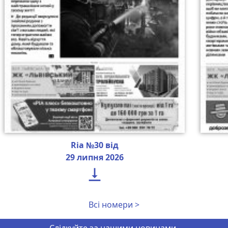
Ria №30 від
29 липня 2026

Всі номери >
Слідкуйте за нашими новинами