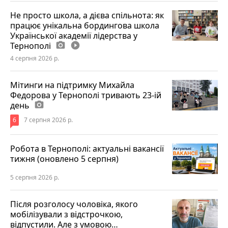
Не просто школа, а дієва спільнота: як
працює унікальна бордингова школа
Української академії лідерства у
Тернополі
photo_camera
play_circle_filled
4 серпня 2026 р.
Мітинги на підтримку Михайла
Федорова у Тернополі тривають 23-ій
день
photo_camera
6
7 серпня 2026 р.
Робота в Тернополі: актуальні вакансії
тижня (оновлено 5 серпня)
5 серпня 2026 р.
Після розголосу чоловіка, якого
мобілізували з відстрочкою,
відпустили. Але з умовою…